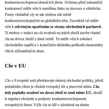
konkurenceschopnost domácích firem
. Ochrana před zahraniční
konkurencí může vést k menšímu tlaku na inovace a efektivitu.
Firmy chráněné cly se tak mohou stát méně
konkurenceschopnými na globálním trhu. Zavedení cel může
vést k
odvetným opatřením ze strany obchodních partnerů
.
Ti mohou v reakci na cla uvalená na jejich zboží zavést vlastní
cla na dovoz zboží z dané země. To může vést k eskalaci
obchodního napětí a v konečném důsledku poškodit ekonomiky
všech zúčastněných stran.
Clo v EU
Clo v Evropské unii představuje nástroj obchodní politiky, jehož
primárním cílem je chránit evropský trh a pracovní místa.
Cla,
tedy poplatky uvalené na dovoz zboží ze zemí mimo EU,
slouží
k regulaci obchodu a podpory konkurenceschopnosti
evropských firem. Výše cla se liší v závislosti na druhu