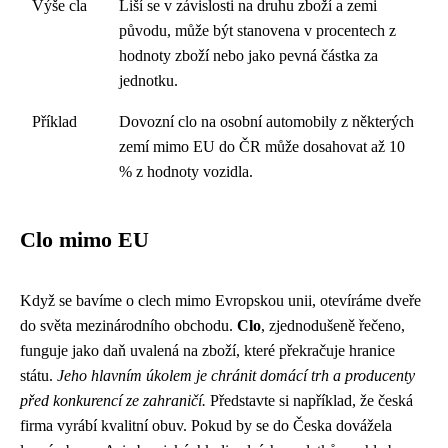
Výše cla
Liší se v závislosti na druhu zboží a zemi
původu, může být stanovena v procentech z
hodnoty zboží nebo jako pevná částka za
jednotku.
Příklad
Dovozní clo na osobní automobily z některých
zemí mimo EU do ČR může dosahovat až 10
% z hodnoty vozidla.
Clo mimo EU
Když se bavíme o clech mimo Evropskou unii, otevíráme dveře
do světa mezinárodního obchodu.
Clo
, zjednodušeně řečeno,
funguje jako daň uvalená na zboží, které překračuje hranice
státu.
Jeho hlavním úkolem je chránit domácí trh a producenty
před konkurencí ze zahraničí.
Představte si například, že česká
firma vyrábí kvalitní obuv. Pokud by se do Česka dovážela