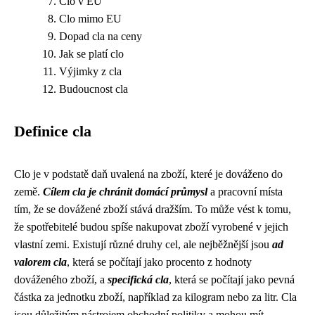
Clo v EU
Clo mimo EU
Dopad cla na ceny
Jak se platí clo
Výjimky z cla
Budoucnost cla
Definice cla
Clo je v podstatě daň uvalená na zboží, které je dováženo do
země.
Cílem cla je chránit domácí průmysl
a pracovní místa
tím, že se dovážené zboží stává dražším. To může vést k tomu,
že spotřebitelé budou spíše nakupovat zboží vyrobené v jejich
vlastní zemi. Existují různé druhy cel, ale nejběžnější jsou
ad
valorem cla
, která se počítají jako procento z hodnoty
dováženého zboží, a
specifická cla
, která se počítají jako pevná
částka za jednotku zboží, například za kilogram nebo za litr. Cla
jsou důležitým nástrojem obchodní politiky a mohou mít