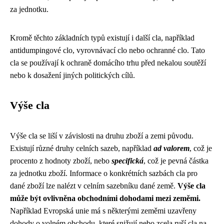
za jednotku.
Kromě těchto základních typů existují i další cla, například
antidumpingové clo, vyrovnávací clo nebo ochranné clo. Tato
cla se používají k ochraně domácího trhu před nekalou soutěží
nebo k dosažení jiných politických cílů.
Výše cla
Výše cla se liší v závislosti na druhu zboží a zemi původu.
Existují různé druhy celních sazeb, například
ad valorem
, což je
procento z hodnoty zboží, nebo
specifická
, což je pevná částka
za jednotku zboží. Informace o konkrétních sazbách cla pro
dané zboží lze nalézt v celním sazebníku dané země.
Výše cla
může být ovlivněna obchodními dohodami mezi zeměmi.
Například Evropská unie má s některými zeměmi uzavřeny
dohody o volném obchodu, které snižují nebo zcela ruší cla na