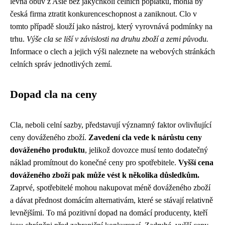
levná obuv z Asie bez jakýchkoli celních poplatků, mohla by
česká firma ztratit konkurenceschopnost a zaniknout. Clo v
tomto případě slouží jako nástroj, který vyrovnává podmínky na
trhu.
Výše cla se liší v závislosti na druhu zboží a zemi původu.
Informace o clech a jejich výši naleznete na webových stránkách
celních správ jednotlivých zemí.
Dopad cla na ceny
Cla, neboli celní sazby, představují významný faktor ovlivňující
ceny dováženého zboží.
Zavedení cla vede k nárůstu ceny
dováženého produktu
, jelikož dovozce musí tento dodatečný
náklad promítnout do konečné ceny pro spotřebitele.
Vyšší cena
dováženého zboží pak může vést k několika důsledkům.
Zaprvé, spotřebitelé mohou nakupovat méně dováženého zboží
a dávat přednost domácím alternativám, které se stávají relativně
levnějšími. To má pozitivní dopad na domácí producenty, kteří