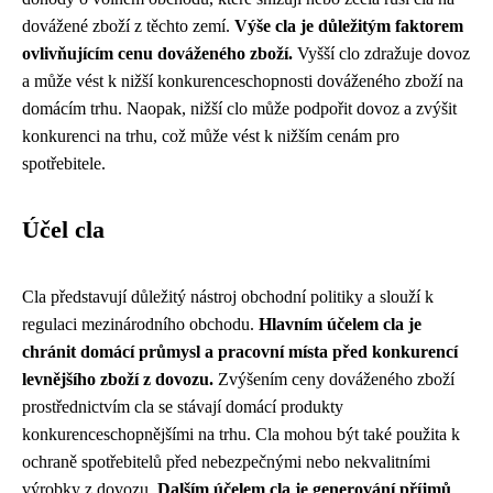
dovážené zboží z těchto zemí.
Výše cla je důležitým faktorem
ovlivňujícím cenu dováženého zboží.
Vyšší clo zdražuje dovoz
a může vést k nižší konkurenceschopnosti dováženého zboží na
domácím trhu. Naopak, nižší clo může podpořit dovoz a zvýšit
konkurenci na trhu, což může vést k nižším cenám pro
spotřebitele.
Účel cla
Cla představují důležitý nástroj obchodní politiky a slouží k
regulaci mezinárodního obchodu.
Hlavním účelem cla je
chránit domácí průmysl a pracovní místa před konkurencí
levnějšího zboží z dovozu.
Zvýšením ceny dováženého zboží
prostřednictvím cla se stávají domácí produkty
konkurenceschopnějšími na trhu. Cla mohou být také použita k
ochraně spotřebitelů před nebezpečnými nebo nekvalitními
výrobky z dovozu.
Dalším účelem cla je generování příjmů