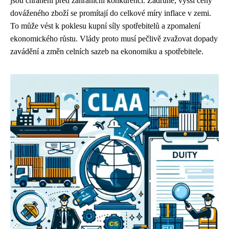
jsou chráněni před zahraniční konkurencí. Zadruhé, vyšší ceny
dováženého zboží se promítají do celkové míry inflace v zemi.
To může vést k poklesu kupní síly spotřebitelů a zpomalení
ekonomického růstu. Vlády proto musí pečlivě zvažovat dopady
zavádění a změn celních sazeb na ekonomiku a spotřebitele.