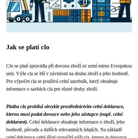
Jak se platí clo
Clo se platí zpravidla při dovozu zboží ze zemí mimo Evropskou
unii. Výše cla se liší v závislosti na druhu zboží a jeho hodnotě.
Pro výpočet cla se používá celní sazebník, který obsahuje
informace o sazbách cla pro různé druhy zboží.
Platba cla probíhá obvykle prostřednictvím celní deklarace,
kterou musí podat dovozce nebo jeho zástupce (např. celní
deklarant).
Celní deklarace obsahuje informace o zboží, jeho
hodnotě, původu a dalších relevantních údajích. Na základě
celní deklarace celní úřad vypočítá výši cla, kterou je dovozce