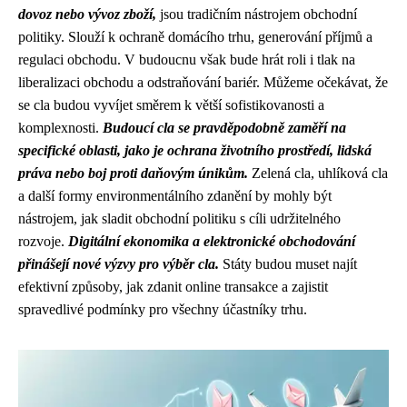
dovoz nebo vývoz zboží,
jsou tradičním nástrojem obchodní
politiky. Slouží k ochraně domácího trhu, generování příjmů a
regulaci obchodu. V budoucnu však bude hrát roli i tlak na
liberalizaci obchodu a odstraňování bariér. Můžeme očekávat, že
se cla budou vyvíjet směrem k větší sofistikovanosti a
komplexnosti.
Budoucí cla se pravděpodobně zaměří na
specifické oblasti, jako je ochrana životního prostředí, lidská
práva nebo boj proti daňovým únikům.
Zelená cla, uhlíková cla
a další formy environmentálního zdanění by mohly být
nástrojem, jak sladit obchodní politiku s cíli udržitelného
rozvoje.
Digitální ekonomika a elektronické obchodování
přinášejí nové výzvy pro výběr cla.
Státy budou muset najít
efektivní způsoby, jak zdanit online transakce a zajistit
spravedlivé podmínky pro všechny účastníky trhu.