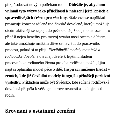
přizpůsobovat novým potřebám rodin.
Důležité je, abychom
vnímali tyto výzvy jako příležitosti k nalezení ještě lepších a
spravedlivějších řešení pro všechny.
Stále více se například
prosazuje koncept sdílené rodičovské dovolené, který umožňuje
otcům aktivněji se zapojit do péče o dítě již od jeho narození. To
přináší nejen benefity pro rozvoj vztahu mezi otcem a dítětem,
ale také umožňuje matkám dříve se navrátit do pracovního
procesu, pokud si to přejí.
Flexibilnější modely mateřské a
rodičovské dovolené
otevírají dveře k lepšímu sladění
pracovního a rodinného života pro oba rodiče a umožňují jim
najít si optimální model péče o dítě.
Inspiraci můžeme hledat v
zemích, kde již flexibilní modely fungují a přinášejí pozitivní
výsledky.
Příkladem může být Švédsko, kde sdílená rodičovská
dovolená přispěla k větší genderové rovnosti a spokojenosti
rodin.
Srovnání s ostatními zeměmi