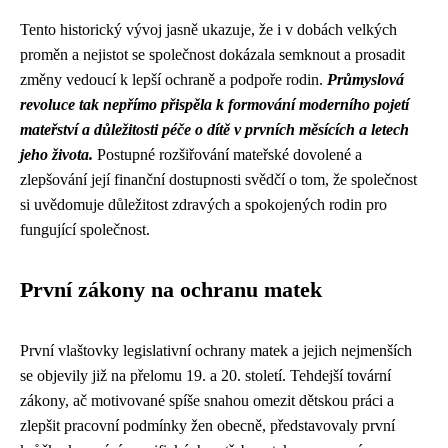
Tento historický vývoj jasně ukazuje, že i v dobách velkých
proměn a nejistot se společnost dokázala semknout a prosadit
změny vedoucí k lepší ochraně a podpoře rodin.
Průmyslová
revoluce tak nepřímo přispěla k formování moderního pojetí
mateřství a důležitosti péče o dítě v prvních měsících a letech
jeho života.
Postupné rozšiřování mateřské dovolené a
zlepšování její finanční dostupnosti svědčí o tom, že společnost
si uvědomuje důležitost zdravých a spokojených rodin pro
fungující společnost.
První zákony na ochranu matek
První vlaštovky legislativní ochrany matek a jejich nejmenších
se objevily již na přelomu 19. a 20. století. Tehdejší tovární
zákony, ač motivované spíše snahou omezit dětskou práci a
zlepšit pracovní podmínky žen obecně, představovaly první