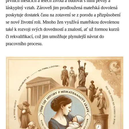
prvních měsících a letech života a budovat s nimi pevný a
láskyplný vztah. Zároveň jim prodloužená mateřská dovolená
poskytuje dostatek času na zotavení se z porodu a přizpůsobení
se nové životní roli. Mnoho žen využívá mateřskou dovolenou
také k rozvoji svých dovedností a znalostí, ať už formou kurzů
či rekvalifikací, což jim umožňuje plynulejší návrat do
pracovního procesu.