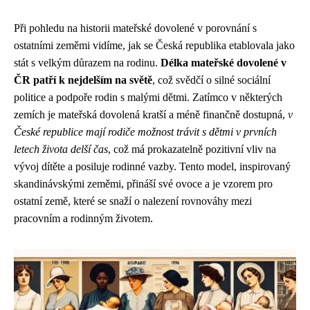
Při pohledu na historii mateřské dovolené v porovnání s
ostatními zeměmi vidíme, jak se Česká republika etablovala jako
stát s velkým důrazem na rodinu.
Délka mateřské dovolené v
ČR patří k nejdelším na světě
, což svědčí o silné sociální
politice a podpoře rodin s malými dětmi. Zatímco v některých
zemích je mateřská dovolená kratší a méně finančně dostupná,
v
České republice mají rodiče možnost trávit s dětmi v prvních
letech života delší čas
, což má prokazatelně pozitivní vliv na
vývoj dítěte a posiluje rodinné vazby. Tento model, inspirovaný
skandinávskými zeměmi, přináší své ovoce a je vzorem pro
ostatní země, které se snaží o nalezení rovnováhy mezi
pracovním a rodinným životem.