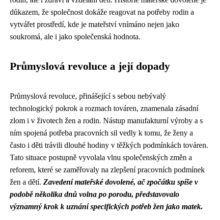
důkazem, že společnost dokáže reagovat na potřeby rodin a
vytvářet prostředí, kde je mateřství vnímáno nejen jako
soukromá, ale i jako společenská hodnota.
Průmyslová revoluce a její dopady
Průmyslová revoluce, přinášející s sebou nebývalý
technologický pokrok a rozmach továren, znamenala zásadní
zlom i v životech žen a rodin. Nástup manufakturní výroby a s
ním spojená potřeba pracovních sil vedly k tomu, že ženy a
často i děti trávili dlouhé hodiny v těžkých podmínkách továren.
Tato situace postupně vyvolala vlnu společenských změn a
reforem, které se zaměřovaly na zlepšení pracovních podmínek
žen a dětí.
Zavedení mateřské dovolené, ač zpočátku spíše v
podobě několika dnů volna po porodu, představovalo
významný krok k uznání specifických potřeb žen jako matek.