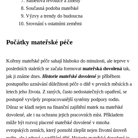
Sametová revoluce a změny
Současná podoba mateřské
Výzvy a trendy do budoucna
Srovnání s ostatními zeměmi
Počátky mateřské péče
Kořeny mateřské péče sahají hluboko do minulosti, ale teprve v
posledních staletích se začala formovat
mateřská dovolená
tak,
jak ji známe dnes.
Historie mateřské dovolené
je příběhem
postupného uznávání důležitosti péče o dítě v prvních měsících a
letech jeho života. Z raných, často nedostatečných opatření, se
postupně vyvíjely propracovanější systémy podpory rodin.
Důraz se kladl nejen na finanční zajištění matek na mateřské
dovolené, ale i na ochranu jejich pracovních míst. Příkladem
může být rozvoj placené mateřské dovolené v mnoha
evropských zemích, který pomohl zlepšit nejen životní úroveň
rodin, ale i zdraví a vzdělání dětí. Historie mateřské dovolené je