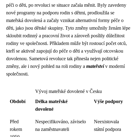
péči o děti, po revoluci se situace začala měnit. Byly zavedeny
nové programy na podporu rodin s dětmi, prodloužila se
mateřská dovolená a začaly vznikat alternativní formy péče o
děti, jako jsou dětské skupiny. Tyto změny umožnily ženám lépe
skloubit rodinný a pracovní život a zároveň posílily důležitost
rodiny ve společnosti. Příkladem může být rostoucí počet otců,
kteří se aktivně zapojují do péče o děti a využívají otcovskou
dovolenou. Sametová revoluce tak přinesla nejen politické
změny, ale i nový pohled na roli rodiny a
mateřství
v moderní
společnosti.
Vývoj mateřské dovolené v Česku
Období
Délka mateřské
Výše podpory
dovolené
Před
Nespecifikováno, záviselo
Neexistovala
rokem
na zaměstnavateli
státní podpora
1950