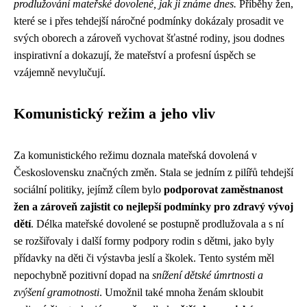
prodlužování mateřské dovolené, jak ji známe dnes.
Příběhy žen,
které se i přes tehdejší náročné podmínky dokázaly prosadit ve
svých oborech a zároveň vychovat šťastné rodiny, jsou dodnes
inspirativní a dokazují, že mateřství a profesní úspěch se
vzájemně nevylučují.
Komunistický režim a jeho vliv
Za komunistického režimu doznala mateřská dovolená v
Československu značných změn. Stala se jedním z pilířů tehdejší
sociální politiky, jejímž cílem bylo
podporovat zaměstnanost
žen a zároveň zajistit co nejlepší podmínky pro zdravý vývoj
dětí
. Délka mateřské dovolené se postupně prodlužovala a s ní
se rozšiřovaly i další formy podpory rodin s dětmi, jako byly
přídavky na děti či výstavba jeslí a školek. Tento systém měl
nepochybně pozitivní dopad na
snížení dětské úmrtnosti a
zvýšení gramotnosti
. Umožnil také mnoha ženám skloubit