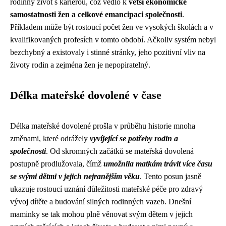
rodinný život s kariérou, což vedlo k
větší ekonomické
samostatnosti žen a celkové emancipaci společnosti
.
Příkladem může být rostoucí počet žen ve vysokých školách a v
kvalifikovaných profesích v tomto období. Ačkoliv systém nebyl
bezchybný a existovaly i stinné stránky, jeho pozitivní vliv na
životy rodin a zejména žen je nepopiratelný.
Délka mateřské dovolené v čase
Délka mateřské dovolené prošla v průběhu historie mnoha
změnami, které odrážely
vyvíjející se potřeby rodin a
společnosti
. Od skromných začátků se mateřská dovolená
postupně prodlužovala, čímž
umožnila matkám trávit více času
se svými dětmi v jejich nejranějším věku
. Tento posun jasně
ukazuje rostoucí uznání důležitosti mateřské péče pro zdravý
vývoj dítěte a budování silných rodinných vazeb. Dnešní
maminky se tak mohou plně věnovat svým dětem v jejich