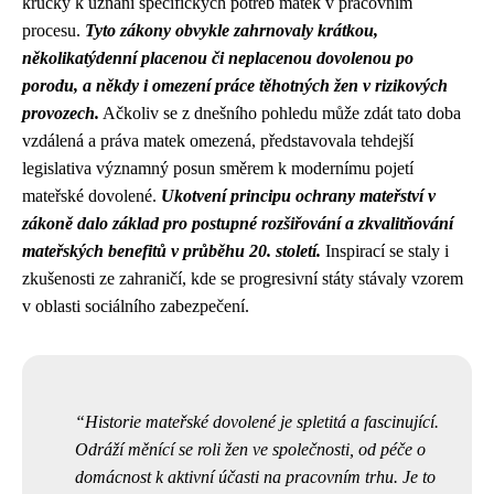
krůčky k uznání specifických potřeb matek v pracovním
procesu.
Tyto zákony obvykle zahrnovaly krátkou,
několikatýdenní placenou či neplacenou dovolenou po
porodu, a někdy i omezení práce těhotných žen v rizikových
provozech.
Ačkoliv se z dnešního pohledu může zdát tato doba
vzdálená a práva matek omezená, představovala tehdejší
legislativa významný posun směrem k modernímu pojetí
mateřské dovolené.
Ukotvení principu ochrany mateřství v
zákoně dalo základ pro postupné rozšiřování a zkvalitňování
mateřských benefitů v průběhu 20. století.
Inspirací se staly i
zkušenosti ze zahraničí, kde se progresivní státy stávaly vzorem
v oblasti sociálního zabezpečení.
Historie mateřské dovolené je spletitá a fascinující.
Odráží měnící se roli žen ve společnosti, od péče o
domácnost k aktivní účasti na pracovním trhu. Je to