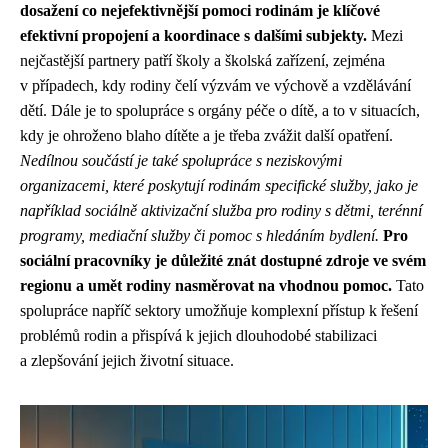
dosažení co nejefektivnější pomoci rodinám je klíčové
efektivní propojení a koordinace s dalšími subjekty.
Mezi
nejčastější partnery patří školy a školská zařízení, zejména
v případech, kdy rodiny čelí výzvám ve výchově a vzdělávání
dětí. Dále je to spolupráce s orgány péče o dítě, a to v situacích,
kdy je ohroženo blaho dítěte a je třeba zvážit další opatření.
Nedílnou součástí je také spolupráce s neziskovými
organizacemi, které poskytují rodinám specifické služby, jako je
například sociálně aktivizační služba pro rodiny s dětmi, terénní
programy, mediační služby či pomoc s hledáním bydlení.
Pro
sociální pracovníky je důležité znát dostupné zdroje ve svém
regionu a umět rodiny nasměrovat na vhodnou pomoc.
Tato
spolupráce napříč sektory umožňuje komplexní přístup k řešení
problémů rodin a přispívá k jejich dlouhodobé stabilizaci
a zlepšování jejich životní situace.