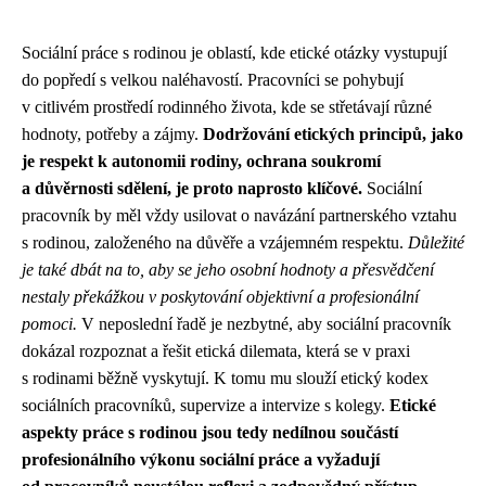
Sociální práce s rodinou je oblastí, kde etické otázky vystupují
do popředí s velkou naléhavostí. Pracovníci se pohybují
v citlivém prostředí rodinného života, kde se střetávají různé
hodnoty, potřeby a zájmy.
Dodržování etických principů, jako
je respekt k autonomii rodiny, ochrana soukromí
a důvěrnosti sdělení, je proto naprosto klíčové.
Sociální
pracovník by měl vždy usilovat o navázání partnerského vztahu
s rodinou, založeného na důvěře a vzájemném respektu.
Důležité
je také dbát na to, aby se jeho osobní hodnoty a přesvědčení
nestaly překážkou v poskytování objektivní a profesionální
pomoci.
V neposlední řadě je nezbytné, aby sociální pracovník
dokázal rozpoznat a řešit etická dilemata, která se v praxi
s rodinami běžně vyskytují. K tomu mu slouží etický kodex
sociálních pracovníků, supervize a intervize s kolegy.
Etické
aspekty práce s rodinou jsou tedy nedílnou součástí
profesionálního výkonu sociální práce a vyžadují