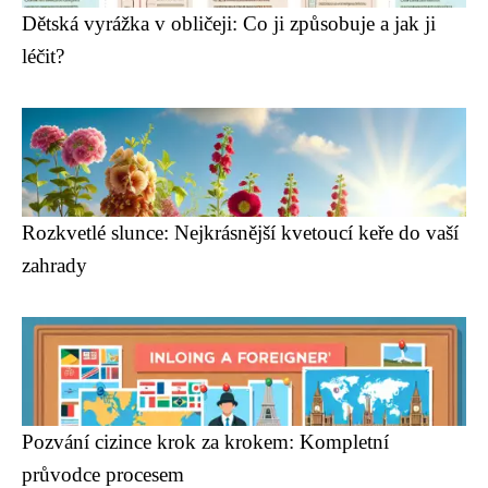
Dětská vyrážka v obličeji: Co ji způsobuje a jak ji
léčit?
Rozkvetlé slunce: Nejkrásnější kvetoucí keře do vaší
zahrady
Pozvání cizince krok za krokem: Kompletní
průvodce procesem