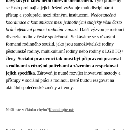
návykových látek nebo duševní onemocnění.
Tyto problémy
se často prolínají a jejich řešení vyžaduje multidisciplinární
přístup a spolupráci mezi různými institucemi.
Nedostatečná
koordinace a komunikace mezi jednotlivými subjekty však často
brání efektivní pomoci rodinám v nouzi.
Další výzvou je rostoucí
diverzita rodin v české společnosti. Setkáváme se s různými
formami rodinného soužití, jako jsou samoživitelské rodiny,
pěstounské rodiny, multikulturní rodiny nebo rodiny s LGBTQ+
členy.
Sociální pracovníci tak musí být připraveni pracovat
s rodinami s různými potřebami a zázemím a respektovat
jejich specifika.
Zároveň je nutné rozvíjet inovativní metody a
přístupy v sociální práci s rodinou, které budou reagovat na
aktuální společenské změny a trendy.
Našli jste v článku chybu?
Kontaktujte nás