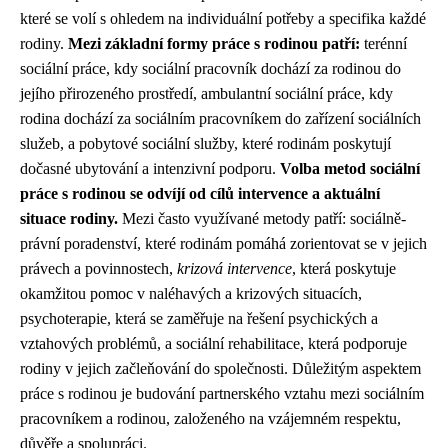
které se volí s ohledem na individuální potřeby a specifika každé
rodiny.
Mezi základní formy práce s rodinou patří:
terénní
sociální práce, kdy sociální pracovník dochází za rodinou do
jejího přirozeného prostředí, ambulantní sociální práce, kdy
rodina dochází za sociálním pracovníkem do zařízení sociálních
služeb, a pobytové sociální služby, které rodinám poskytují
dočasné ubytování a intenzivní podporu.
Volba metod sociální
práce s rodinou se odvíjí od cílů intervence a aktuální
situace rodiny.
Mezi často využívané metody patří: sociálně-
právní poradenství, které rodinám pomáhá zorientovat se v jejich
právech a povinnostech,
krizová intervence
, která poskytuje
okamžitou pomoc v naléhavých a krizových situacích,
psychoterapie, která se zaměřuje na řešení psychických a
vztahových problémů, a sociální rehabilitace, která podporuje
rodiny v jejich začleňování do společnosti. Důležitým aspektem
práce s rodinou je budování partnerského vztahu mezi sociálním
pracovníkem a rodinou, založeného na vzájemném respektu,
důvěře a spolupráci.