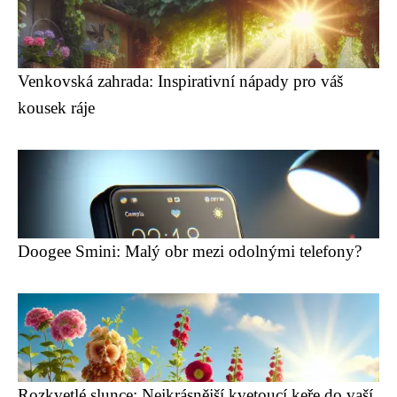
Venkovská zahrada: Inspirativní nápady pro váš
kousek ráje
Doogee Smini: Malý obr mezi odolnými telefony?
Rozkvetlé slunce: Nejkrásnější kvetoucí keře do vaší