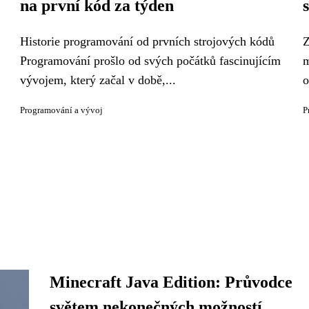
na první kód za týden
Historie programování od prvních strojových kódů
Z
Programování prošlo od svých počátků fascinujícím
m
vývojem, který začal v době,...
o
Programování a vývoj
P
Minecraft Java Edition: Průvodce
světem nekonečných možností