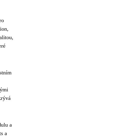
ro
ion,
litou,
eré
astním
nými
krývá
dulu a
ts a