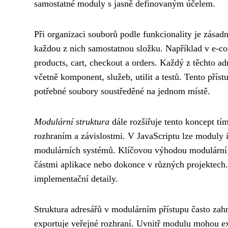
samostatné moduly s jasně definovaným účelem.
Při organizaci souborů podle funkcionality je zásad
každou z nich samostatnou složku. Například v e-co
products, cart, checkout a orders. Každý z těchto a
včetně komponent, služeb, utilit a testů. Tento příst
potřebné soubory soustředěné na jednom místě.
Modulární struktura
dále rozšiřuje tento koncept tí
rozhraním a závislostmi. V JavaScriptu lze modu
modulárních systémů. Klíčovou výhodou modulární
částmi aplikace nebo dokonce v různých projektech
implementační detaily.
Struktura adresářů v modulárním přístupu často zahr
exportuje veřejné rozhraní. Uvnitř modulu mohou exi