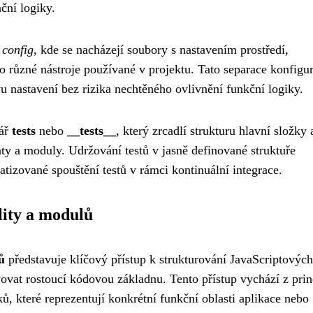
ční logiky.
y
config
, kde se nacházejí soubory s nastavením prostředí,
o různé nástroje používané v projektu. Tato separace konfigu
 nastavení bez rizika nechtěného ovlivnění funkční logiky.
sář
tests
nebo
__tests__
, který zrcadlí strukturu hlavní složky 
ty a moduly. Udržování testů v jasně definované struktuře
tizované spouštění testů v rámci kontinuální integrace.
lity a modulů
ů
představuje klíčový přístup k strukturování JavaScriptových
ovat rostoucí kódovou základnu. Tento přístup vychází z prin
ů, které reprezentují konkrétní funkční oblasti aplikace nebo