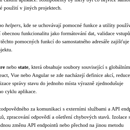
é použití v jiných projektech.
bo
helpers
, kde se uchovávají pomocné funkce a utility použí
í obecnou funkcionalitu jako formátování dat, validace vstupů
 těchto pomocných funkcí do samostatného adresáře zajišťuje 
jektu.
ore
nebo
state
, která obsahuje soubory související s globálním
ct, Vue nebo Angular se zde nacházejí definice akcí, reduce
ralizace správy stavu do jednoho místa výrazně zjednodušuje
o cyklu aplikace.
zodpovědného za komunikaci s externími službami a API endp
ů, zpracování odpovědí a ošetření chybových stavů. Izolace 
dnou změnu API endpointů nebo přechod na jinou metodu