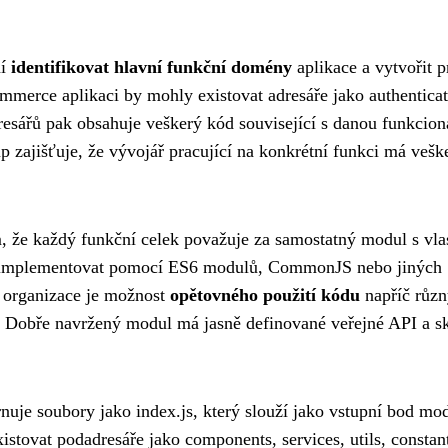
ní
identifikovat hlavní funkční domény
aplikace a vytvořit p
mmerce aplikaci by mohly existovat adresáře jako authenticat
dresářů pak obsahuje veškerý kód související s danou funkciona
up zajišťuje, že vývojář pracující na konkrétní funkci má vešk
m, že každý funkční celek považuje za samostatný modul s vl
ly implementovat pomocí ES6 modulů, CommonJS nebo jiných
 organizace je možnost
opětovného použití kódu
napříč růz
. Dobře navržený modul má jasně definované veřejné API a s
nuje soubory jako index.js, který slouží jako vstupní bod mo
stovat podadresáře jako components, services, utils, constan