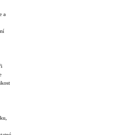
e a
ní
ři
e
ikost
ku,
tatné