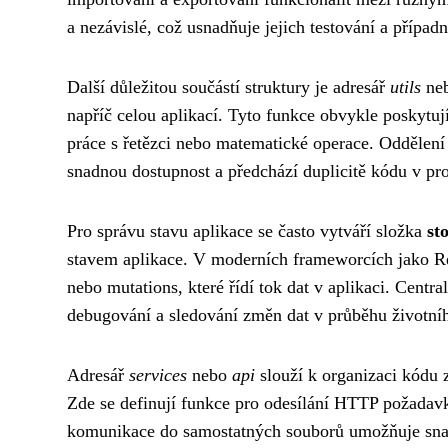
a nezávislé, což usnadňuje jejich testování a případn
Další důležitou součástí struktury je adresář
utils
ne
napříč celou aplikací. Tyto funkce obvykle poskytuj
práce s řetězci nebo matematické operace. Oddělení
snadnou dostupnost a předchází duplicitě kódu v pro
Pro správu stavu aplikace se často vytváří složka
st
stavem aplikace. V moderních frameworcích jako Rea
nebo mutations, které řídí tok dat v aplikaci. Cent
debugování a sledování změn dat v průběhu životníh
Adresář
services
nebo
api
slouží k organizaci kódu 
Zde se definují funkce pro odesílání HTTP požadavk
komunikace do samostatných souborů umožňuje sna