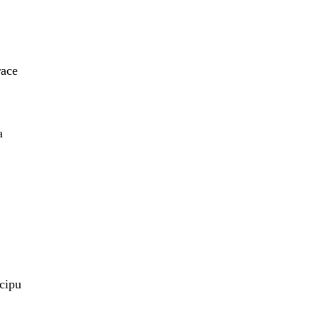
race
a
cipu