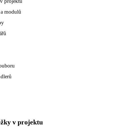
 v projektu
y a modulů
by
ářů
souboru
ndlerů
ožky v projektu