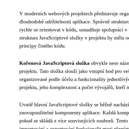
V moderních webových projektech představuje orga
dlouhodobé udržitelnosti aplikace. Správně strukt
rychle se orientovat v kódu, usnadňuje spolupráci v
struktura JavaScriptové složky v projektu by měla o
principy čistého kódu.
Kořenová JavaScriptová složka
obvykle nese náz
projektu. Tato složka slouží jako vstupní bod pro v
organizované podle účelu a funkcionality jednotlivýc
projektu, jeho komplexnost a počet vývojářů, kteří
Uvnitř hlavní JavaScriptové složky se běžně nacház
znovupoužitelné komponenty aplikace. Každá kompo
pokud se skládá z více souvisejících souborů. Tent
importování a exportování funkcionalit mezi různý