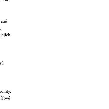
vané
,
jejich
rů
ointy.
síťové