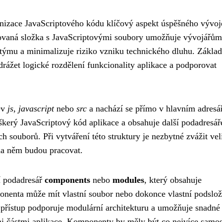
nizace JavaScriptového kódu klíčový aspekt úspěšného vývoj
urovaná složka s JavaScriptovými soubory umožňuje vývojářům
 týmu a minimalizuje riziko vzniku technického dluhu. Základ
drážet logické rozdělení funkcionality aplikace a podporovat
ev
js
,
javascript
nebo
src
a nachází se přímo v hlavním adresá
eškerý JavaScriptový kód aplikace a obsahuje další podadresář
h souborů. Při vytváření této struktury je nezbytné zvážit vel
 na něm budou pracovat.
í podadresář
components
nebo
modules
, který obsahuje
nenta může mít vlastní soubor nebo dokonce vlastní podslož
o přístup podporuje modulární architekturu a umožňuje snadné
mi částmi aplikace. Komponenty by měly být co nejvíce samos