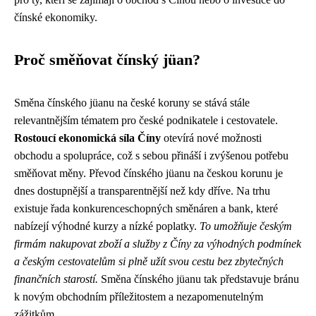
čínské ekonomiky.
Proč směňovat čínský jüan?
Směna čínského jüanu na české koruny se stává stále
relevantnějším tématem pro české podnikatele i cestovatele.
Rostoucí ekonomická síla Číny
otevírá nové možnosti
obchodu a spolupráce, což s sebou přináší i zvýšenou potřebu
směňovat měny. Převod čínského jüanu na českou korunu je
dnes dostupnější a transparentnější než kdy dříve. Na trhu
existuje řada konkurenceschopných směnáren a bank, které
nabízejí výhodné kurzy a nízké poplatky.
To umožňuje českým
firmám nakupovat zboží a služby z Číny za výhodných podmínek
a českým cestovatelům si plně užít svou cestu bez zbytečných
finančních starostí.
Směna čínského jüanu tak představuje bránu
k novým obchodním příležitostem a nezapomenutelným
zážitkům.