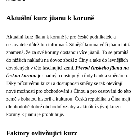
Aktuální kurz jüanu k koruně
Aktuální kurz jüanu k koruně je pro české podnikatele a
cestovatele důležitou informací. Silnější koruna vůči jüanu totiž
znamená, že za své koruny dostanou více jüanů. To se promítá
do nižších nákladů na dovoz zboží z Číny a také do levnějších
dovolených v této fascinující zemi.
Převod čínského jüanu na
českou korunu
je snadný a dostupný u řady bank a směnáren.
Díky příznivému kurzu a dostupnosti směny se tak otevírají
nové možnosti pro obchodování s Čínou a pro cestování do této
země s bohatou historií a kulturou. Česká republika a Čína mají
dlouhodobě dobré obchodní vztahy a aktuální vývoj kurzu
koruny k jüanu je prohlubuje.
Faktory ovlivňující kurz