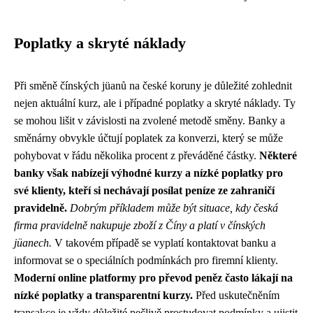
Poplatky a skryté náklady
Při směně čínských jüanů na české koruny je důležité zohlednit
nejen aktuální kurz, ale i případné poplatky a skryté náklady. Ty
se mohou lišit v závislosti na zvolené metodě směny. Banky a
směnárny obvykle účtují poplatek za konverzi, který se může
pohybovat v řádu několika procent z převáděné částky.
Některé
banky však nabízejí výhodné kurzy a nízké poplatky pro
své klienty, kteří si nechávají posílat peníze ze zahraničí
pravidelně.
Dobrým příkladem může být situace, kdy česká
firma pravidelně nakupuje zboží z Číny a platí v čínských
jüanech.
V takovém případě se vyplatí kontaktovat banku a
informovat se o speciálních podmínkách pro firemní klienty.
Moderní online platformy pro převod peněz často lákají na
nízké poplatky a transparentní kurzy.
Před uskutečněním
transakce je vždy důležité pečlivě prostudovat podmínky a ujistit