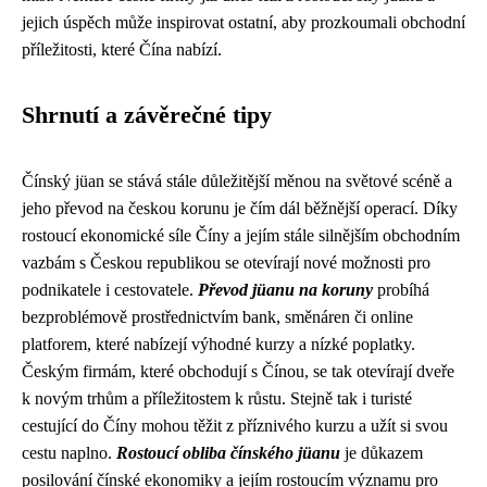
jejich úspěch může inspirovat ostatní, aby prozkoumali obchodní
příležitosti, které Čína nabízí.
Shrnutí a závěrečné tipy
Čínský jüan se stává stále důležitější měnou na světové scéně a
jeho převod na českou korunu je čím dál běžnější operací. Díky
rostoucí ekonomické síle Číny a jejím stále silnějším obchodním
vazbám s Českou republikou se otevírají nové možnosti pro
podnikatele i cestovatele.
Převod jüanu na koruny
probíhá
bezproblémově prostřednictvím bank, směnáren či online
platforem, které nabízejí výhodné kurzy a nízké poplatky.
Českým firmám, které obchodují s Čínou, se tak otevírají dveře
k novým trhům a příležitostem k růstu. Stejně tak i turisté
cestující do Číny mohou těžit z příznivého kurzu a užít si svou
cestu naplno.
Rostoucí obliba čínského jüanu
je důkazem
posilování čínské ekonomiky a jejím rostoucím významu pro