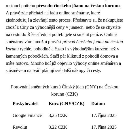
rostoucí potřebu
převodu čínského jüanu na českou korunu
.
A právě zde přichází na řadu online směnárny, které
zjednodušují a zlevňují tento proces. Představte si, že nakupujete
zboží z Číny za výhodnější ceny v jüanech, nebo že se chystáte
na cestu do Říše středu a potřebujete si směnit peníze. Online
směnárny vám umožní provést
převod čínského jüanu na českou
korunu
rychle, pohodlně a často i s výhodnějším kurzem než v
kamenných pobočkách. Stačí pár kliknutí z pohodlí domova a
máte hotovo. Mnoho lidí již objevilo výhody online směnáren a
s úsměvem na tváři plánují své další nákupy či cesty.
Porovnání směnných kurzů Čínský jüan (CNY) na Českou
korunu (CZK)
Poskytovatel
Kurz (CNY/CZK)
Datum
Google Finance
3,25 CZK
17. října 2025
Revolut
3,22 CZK
17. října 2025