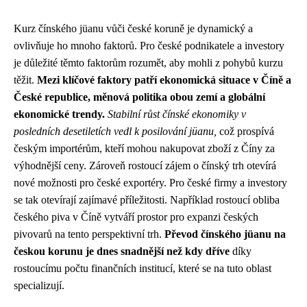
Kurz čínského jüanu vůči české koruně je dynamický a
ovlivňuje ho mnoho faktorů. Pro české podnikatele a investory
je důležité těmto faktorům rozumět, aby mohli z pohybů kurzu
těžit.
Mezi klíčové faktory patří ekonomická situace v Číně a
České republice, měnová politika obou zemí a globální
ekonomické trendy.
Stabilní růst čínské ekonomiky v
posledních desetiletích vedl k posilování jüanu,
což prospívá
českým importérům, kteří mohou nakupovat zboží z Číny za
výhodnější ceny. Zároveň rostoucí zájem o čínský trh otevírá
nové možnosti pro české exportéry. Pro české firmy a investory
se tak otevírají zajímavé příležitosti. Například rostoucí obliba
českého piva v Číně vytváří prostor pro expanzi českých
pivovarů na tento perspektivní trh.
Převod čínského jüanu na
českou korunu je dnes snadnější než kdy dříve
díky
rostoucímu počtu finančních institucí, které se na tuto oblast
specializují.