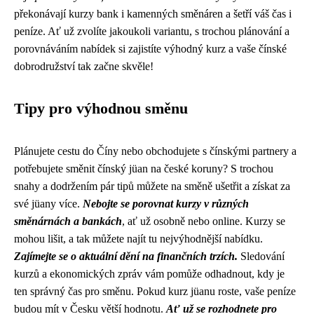
překonávají kurzy bank i kamenných směnáren a šetří váš čas i
peníze. Ať už zvolíte jakoukoli variantu, s trochou plánování a
porovnáváním nabídek si zajistíte výhodný kurz a vaše čínské
dobrodružství tak začne skvěle!
Tipy pro výhodnou směnu
Plánujete cestu do Číny nebo obchodujete s čínskými partnery a
potřebujete směnit čínský jüan na české koruny? S trochou
snahy a dodržením pár tipů můžete na směně ušetřit a získat za
své jüany více.
Nebojte se porovnat kurzy v různých
směnárnách a bankách
, ať už osobně nebo online. Kurzy se
mohou lišit, a tak můžete najít tu nejvýhodnější nabídku.
Zajímejte se o aktuální dění na finančních trzích.
Sledování
kurzů a ekonomických zpráv vám pomůže odhadnout, kdy je
ten správný čas pro směnu. Pokud kurz jüanu roste, vaše peníze
budou mít v Česku větší hodnotu.
Ať už se rozhodnete pro