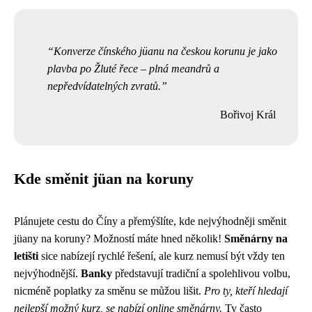
Konverze čínského jüanu na českou korunu je jako
plavba po Žluté řece – plná meandrů a
nepředvídatelných zvratů.
Bořivoj Král
Kde směnit jüan na koruny
Plánujete cestu do Číny a přemýšlíte, kde nejvýhodněji směnit
jüany na koruny? Možností máte hned několik!
Směnárny na
letišti
sice nabízejí rychlé řešení, ale kurz nemusí být vždy ten
nejvýhodnější.
Banky
představují tradiční a spolehlivou volbu,
nicméně poplatky za směnu se můžou lišit.
Pro ty, kteří hledají
nejlepší možný kurz, se nabízí online směnárny.
Ty často