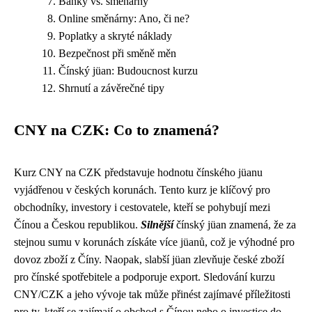
Banky vs. směnárny
Online směnárny: Ano, či ne?
Poplatky a skryté náklady
Bezpečnost při směně měn
Čínský jüan: Budoucnost kurzu
Shrnutí a závěrečné tipy
CNY na CZK: Co to znamená?
Kurz CNY na CZK představuje hodnotu čínského jüanu
vyjádřenou v českých korunách. Tento kurz je klíčový pro
obchodníky, investory i cestovatele, kteří se pohybují mezi
Čínou a Českou republikou.
Silnější
čínský jüan znamená, že za
stejnou sumu v korunách získáte více jüanů, což je výhodné pro
dovoz zboží z Číny. Naopak, slabší jüan zlevňuje české zboží
pro čínské spotřebitele a podporuje export. Sledování kurzu
CNY/CZK a jeho vývoje tak může přinést zajímavé příležitosti
pro ty, kteří se zajímají o obchod s Čínou nebo o investice do