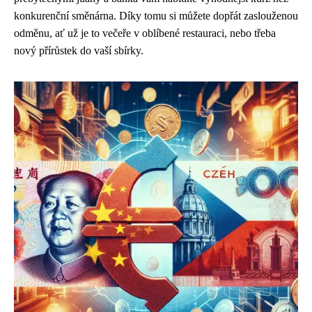
konkurenční směnárna. Díky tomu si můžete dopřát zaslouženou
odměnu, ať už je to večeře v oblíbené restauraci, nebo třeba
nový přírůstek do vaší sbírky.