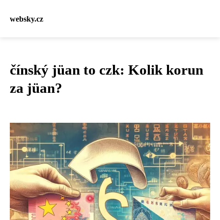
websky.cz
čínský jüan to czk: Kolik korun
za jüan?