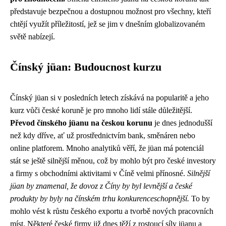
představuje bezpečnou a dostupnou možnost pro všechny, kteří
chtějí využít příležitostí, jež se jim v dnešním globalizovaném
světě nabízejí.
Čínský jüan: Budoucnost kurzu
Čínský jüan si v posledních letech získává na popularitě a jeho
kurz vůči české koruně je pro mnoho lidí stále důležitější.
Převod čínského jüanu na českou korunu
je dnes jednodušší
než kdy dříve, ať už prostřednictvím bank, směnáren nebo
online platforem. Mnoho analytiků věří, že jüan má potenciál
stát se ještě silnější měnou, což by mohlo být pro české investory
a firmy s obchodními aktivitami v Číně velmi přínosné.
Silnější
jüan by znamenal, že dovoz z Číny by byl levnější a české
produkty by byly na čínském trhu konkurenceschopnější.
To by
mohlo vést k růstu českého exportu a tvorbě nových pracovních
míst. Některé české firmy již dnes těží z rostoucí síly jüanu a