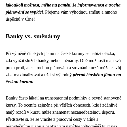
jakoukoli možnost, mějte na paměti, že informovanost a trocha
plánování se vyplácí.
Přejeme vám výhodnou směnu a mnoho
úspěchů v Číně!
Banky vs. směnárny
Při výměně čínských jüanů na české koruny se nabízí otázka,
zda využít služeb banky, nebo směnárny. Obě možnosti mají svá
pro a proti, ale s trochou plánování a srovnání kurzů můžete svůj
zisk maximalizovat a užít si výhodný
převod čínského jüanu na
českou korunu
.
Banky často lákají na transparentní podmínky a pevně stanovené
kurzy. To oceníte zejména při větších obnosech, kde i zdánlivě
malý rozdíl v kurzu může znamenat nezanedbatelnou úsporu.
Představte si, že se vracíte z pracovní cesty v Číně s
přebytečnými jüany a banka vám nabídne výhodnější kurz než