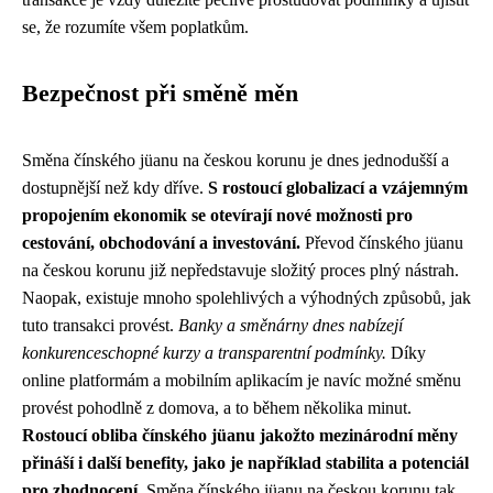
se, že rozumíte všem poplatkům.
Bezpečnost při směně měn
Směna čínského jüanu na českou korunu je dnes jednodušší a
dostupnější než kdy dříve.
S rostoucí globalizací a vzájemným
propojením ekonomik se otevírají nové možnosti pro
cestování, obchodování a investování.
Převod čínského jüanu
na českou korunu již nepředstavuje složitý proces plný nástrah.
Naopak, existuje mnoho spolehlivých a výhodných způsobů, jak
tuto transakci provést.
Banky a směnárny dnes nabízejí
konkurenceschopné kurzy a transparentní podmínky.
Díky
online platformám a mobilním aplikacím je navíc možné směnu
provést pohodlně z domova, a to během několika minut.
Rostoucí obliba čínského jüanu jakožto mezinárodní měny
přináší i další benefity, jako je například stabilita a potenciál
pro zhodnocení.
Směna čínského jüanu na českou korunu tak