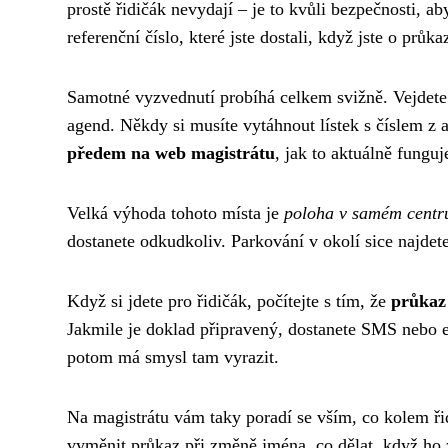
prostě řidičák nevydají – je to kvůli bezpečnosti, ab
referenční číslo, které jste dostali, když jste o průka
Samotné vyzvednutí probíhá celkem svižně. Vejdete 
agend. Někdy si musíte vytáhnout lístek s číslem z
předem na web magistrátu
, jak to aktuálně fungu
Velká výhoda tohoto místa je
poloha v samém centr
dostanete odkudkoliv. Parkování v okolí sice najdete
Když si jdete pro řidičák, počítejte s tím, že
průkaz
Jakmile je doklad připravený, dostanete SMS nebo e
potom má smysl tam vyrazit.
Na magistrátu vám taky poradí se vším, co kolem řid
vyměnit průkaz při změně jména, co dělat, když ho z