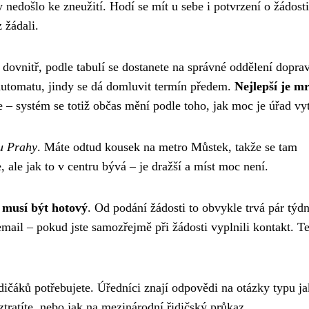
y nedošlo ke zneužití. Hodí se mít u sebe i potvrzení o žádost
z žádali.
dovnitř, podle tabulí se dostanete na správné oddělení dopra
 automatu, jindy se dá domluvit termín předem.
Nejlepší je m
je – systém se totiž občas mění podle toho, jak moc je úřad vy
u Prahy
. Máte odtud kousek na metro Můstek, takže se tam
, ale jak to v centru bývá – je dražší a míst moc není.
 musí být hotový
. Od podání žádosti to obvykle trvá pár týd
mail – pokud jste samozřejmě při žádosti vyplnili kontakt. T
ičáků potřebujete. Úředníci znají odpovědi na otázky typu ja
tratíte, nebo jak na mezinárodní řidičský průkaz.