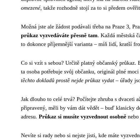
omezené
, takže rozhodně stojí za to si předem ověři
Možná jste ale žádost podávali třeba na Praze 3, Pr
průkaz vyzvedáváte přesně tam
. Každá městská čá
to dokonce příjemnější varianta – míň lidí, kratší fr
Co si vzít s sebou? Určitě platný občanský průkaz.
ta osoba potřebuje svůj občanku, originál plné mo
těchto dokladů prostě nejde průkaz vydat
– úřady jso
Jak dlouho to celé trvá? Počítejte zhruba s dvaceti 
připravený, měli by vám dát vědět – buď klasicky d
adresu.
Průkaz si musíte vyzvednout osobně
nebo 
Nevíte si rady nebo si nejste jisti, kde máte vyzved