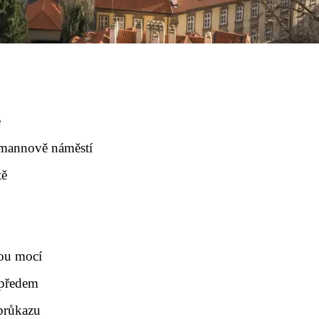
e
gmannově náměstí
tě
nou mocí
 předem
 průkazu