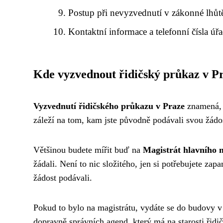
Postup při nevyzvednutí v zákonné lhůt
Kontaktní informace a telefonní čísla úř
Kde vyzvednout řidičský průkaz v P
Vyzvednutí řidičského průkazu v Praze
znamená, ž
záleží na tom, kam jste původně podávali svou žádo
Většinou budete mířit buď na
Magistrát hlavního 
žádali. Není to nic složitého, jen si potřebujete za
žádost podávali.
Pokud to bylo na magistrátu, vydáte se do budovy v
dopravně správních agend, který má na starosti řidi