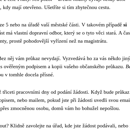
t, kdy mají otevřeno. Ušetříte si tím zbytečnou cestu.
aze 5 nebo na úřadě vaší městské části. V takovém případě
si
st má vlastní dopravní odbor, který se o tyto věci stará. A čas
onty, prostě pohodovější vyřízení než na magistrátu.
 Bez něj vám průkaz nevydají. Vyzvedává ho za vás někdo jin
ci s ověřeným podpisem a kopii vašeho občanského průkazu.
B
u v tomhle docela přísné.
až třiceti pracovními dny od podání žádosti. Když bude průkaz
opisem, nebo mailem, pokud jste při žádosti uvedli svou ema
přes zmocněnou osobu, domů vám ho bohužel nepošlou.
nout? Klidně zavolejte na úřad, kde jste žádost podávali, nebo