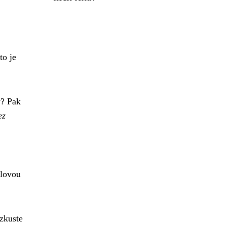
to je
ý? Pak
ez
ilovou
 zkuste