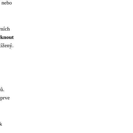
i nebo
vních
rknout
tížený.
nů.
eprve
k