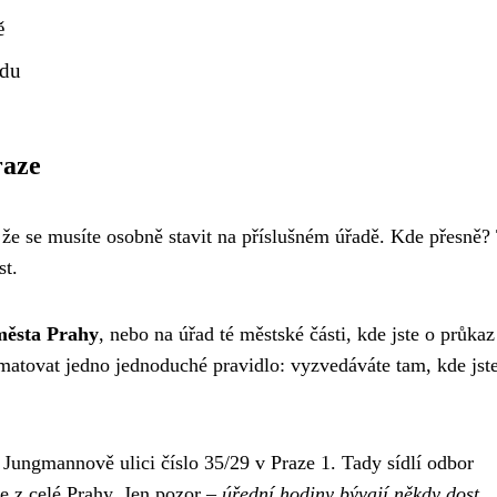
ě
adu
raze
e se musíte osobně stavit na příslušném úřadě. Kde přesně?
st.
města Prahy
, nebo na úřad té městské části, kde jste o průkaz
pamatovat jedno jednoduché pravidlo: vyzvedáváte tam, kde jst
 Jungmannově ulici číslo 35/29 v Praze 1. Tady sídlí odbor
če z celé Prahy. Jen pozor –
úřední hodiny bývají někdy dost