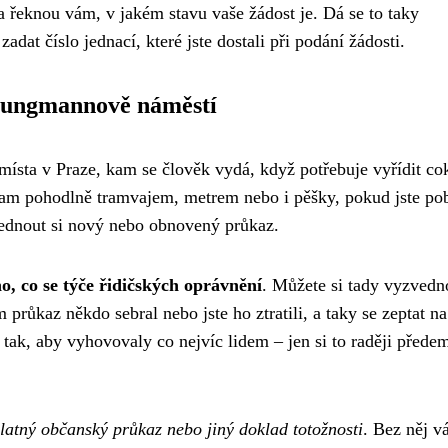
 a řeknou vám, v jakém stavu vaše žádost je. Dá se to taky
zadat číslo jednací, které jste dostali při podání žádosti.
 Jungmannově náměstí
 místa v Praze, kam se člověk vydá, když potřebuje vyřídit co
 tam pohodlně tramvajem, metrem nebo i pěšky, pokud jste pob
vednout si nový nebo obnovený průkaz.
o, co se týče řidičských oprávnění
. Můžete si tady vyzvedn
 průkaz někdo sebral nebo jste ho ztratili, a taky se zeptat na
 tak, aby vyhovovaly co nejvíc lidem – jen si to raději přede
latný občanský průkaz nebo jiný doklad totožnosti
. Bez něj 