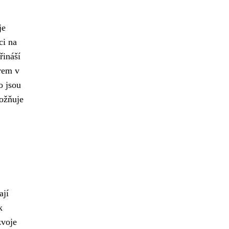
je
ci na
řináší
irem v
o jsou
možňuje
ají
k
zvoje