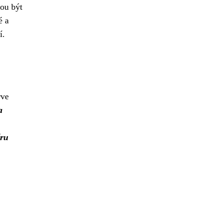
žou být
é a
í.
rve
a
íru