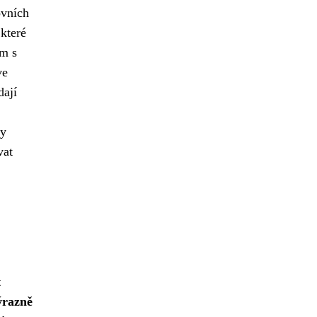
ovních
 které
ám s
ve
dají
ry
vat
t
ýrazně