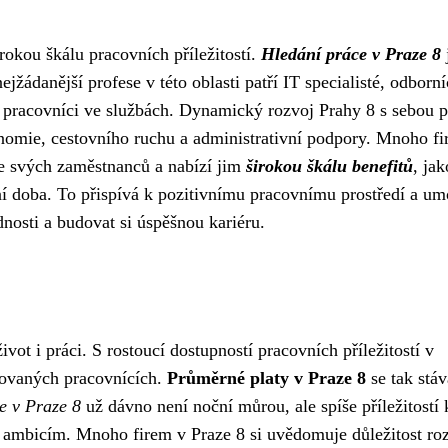
okou škálu pracovních příležitostí.
Hledání práce v Praze 8
žádanější profese v této oblasti patří IT specialisté, odborní
a pracovníci ve službách. Dynamický rozvoj Prahy 8 s sebou p
ronomie, cestovního ruchu a administrativní podpory. Mnoho f
je svých zaměstnanců a nabízí jim
širokou škálu benefitů
, jak
vní doba. To přispívá k pozitivnímu pracovnímu prostředí a u
dnosti a budovat si úspěšnou kariéru.
vot i práci. S rostoucí dostupností pracovních příležitostí v
kovaných pracovnících.
Průměrné platy v Praze 8
se tak stáv
e v Praze 8
už dávno není noční můrou, ale spíše příležitostí 
a ambicím. Mnoho firem v Praze 8 si uvědomuje důležitost ro