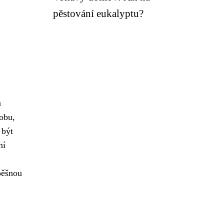
pěstování eukalyptu?
u
dobu,
být
ní
pěšnou