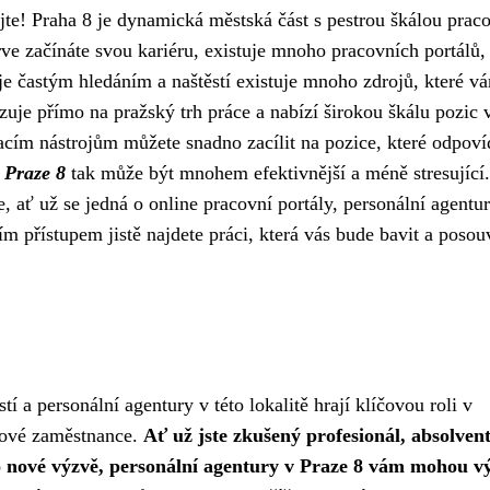
ejte! Praha 8 je dynamická městská část s pestrou škálou prac
prve začínáte svou kariéru, existuje mnoho pracovních portálů,
je častým hledáním a naštěstí existuje mnoho zdrojů, které v
uje přímo na pražský trh práce a nabízí širokou škálu pozic 
cím nástrojům můžete snadno zacílit na pozice, které odpoví
 Praze 8
tak může být mnohem efektivnější a méně stresující.
, ať už se jedná o online pracovní portály, personální agentu
m přístupem jistě najdete práci, která vás bude bavit a posou
tí a personální agentury v této lokalitě hrají klíčovou roli v
 nové zaměstnance.
Ať už jste zkušený profesionál, absolven
 po nové výzvě, personální agentury v Praze 8 vám mohou v