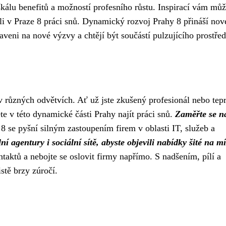
škálu benefitů a možností profesního růstu. Inspirací vám mů
 našli v Praze 8 práci snů. Dynamický rozvoj Prahy 8 přináší nov
aveni na nové výzvy a chtějí být součástí pulzujícího prostřed
 v různých odvětvích. Ať už jste zkušený profesionál nebo tep
te v této dynamické části Prahy najít práci snů.
Zaměřte se n
8 se pyšní silným zastoupením firem v oblasti IT, služeb a
ní agentury i sociální sítě, abyste objevili nabídky šité na m
aktů a nebojte se oslovit firmy napřímo. S nadšením, pílí a
stě brzy zúročí.