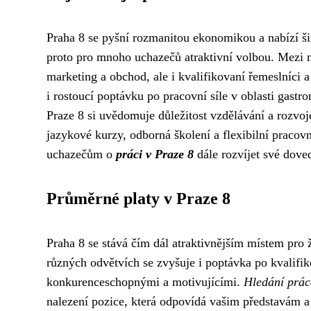
Praha 8 se pyšní rozmanitou ekonomikou a nabízí šir
proto pro mnoho uchazečů atraktivní volbou. Mezi nej
marketing a obchod, ale i kvalifikovaní řemeslníci 
i rostoucí poptávku po pracovní síle v oblasti gast
Praze 8 si uvědomuje důležitost vzdělávání a rozvo
jazykové kurzy, odborná školení a flexibilní praco
uchazečům o
práci v Praze 8
dále rozvíjet své dove
Průměrné platy v Praze 8
Praha 8 se stává čím dál atraktivnějším místem pro ži
různých odvětvích se zvyšuje i poptávka po kvalifi
konkurenceschopnými a motivujícími.
Hledání prác
nalezení pozice, která odpovídá vašim představám 