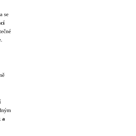
a se
cí
tečné
e.
ně
í
adným
k a