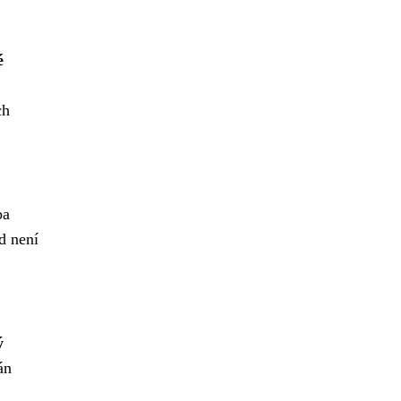
é
ch
ba
d není
ý
án