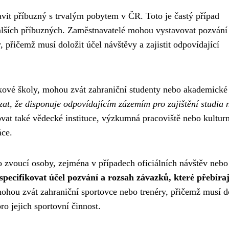
vit příbuzný s trvalým pobytem v ČR. Toto je častý případ
dalších příbuzných. Zaměstnavatelé mohou vystavovat pozvání
 přičemž musí doložit účel návštěvy a zajistit odpovídající
zykové školy, mohou zvát zahraniční studenty nebo akademické
zat, že disponuje odpovídajícím zázemím pro zajištění studia 
at také vědecké instituce, výzkumná pracoviště nebo kulturn
áce.
 zvoucí osoby, zejména v případech oficiálních návštěv nebo
 specifikovat účel pozvání a rozsah závazků, které přebíraj
mohou zvát zahraniční sportovce nebo trenéry, přičemž musí d
ro jejich sportovní činnost.