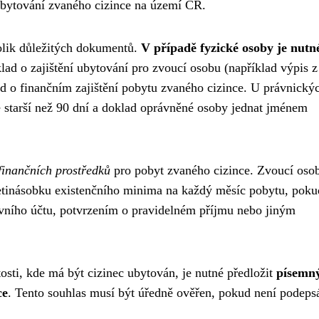
ubytování zvaného cizince na území ČR.
olik důležitých dokumentů.
V případě fyzické osoby je nutn
klad o zajištění ubytování pro zvoucí osobu (například výpis z
d o finančním zajištění pobytu zvaného cizince. U právnický
ne starší než 90 dní a doklad oprávněné osoby jednat jménem
finančních prostředků
pro pobyt zvaného cizince. Zvoucí oso
icetinásobku existenčního minima na každý měsíc pobytu, poku
ovního účtu, potvrzením o pravidelném příjmu nebo jiným
sti, kde má být cizinec ubytován, je nutné předložit
písemn
ce
. Tento souhlas musí být úředně ověřen, pokud není podeps