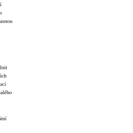
í
m
jasnou
lnit
tích
ucí
valého
átní