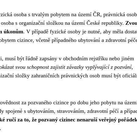
fyzická osoba s trvalým pobytem na území ČR, právnická osob
 osoba s organizační složkou na území České republiky.
Zvou
ním úkonům
. V případě fyzické osoby je nutné, aby měla dosta
pobytem cizince, včetně případného ubytování a zdravotní péč
nci, musí být řádně zapsány v obchodním rejstříku nebo jiném
kázat svou schopnost zajistit závazky vyplývající z pozvání
,
izační složky zahraničních právnických osob musí být oficiál
povědnost za pozvaného cizince po dobu jeho pobytu na územ
dy spojené s ubytováním, stravováním, zdravotní péčí a příp
ké ručí za to, že pozvaný cizinec nenaruší veřejný pořáde
.