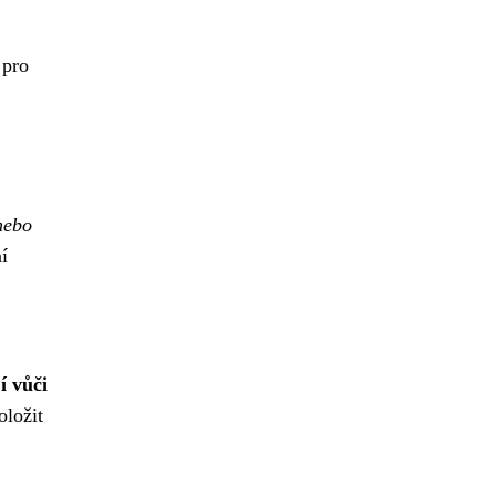
 pro
nebo
í
í vůči
oložit