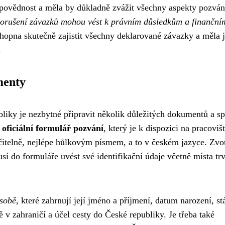
dpovědnost a měla by důkladně zvážit všechny aspekty pozván
porušení závazků mohou vést k právním důsledkům a finanční
schopna skutečně zajistit všechny deklarované závazky a měla 
.
menty
liky je nezbytné připravit několik důležitých dokumentů a sp
ficiální formulář pozvání
, který je k dispozici na pracoviš
 čitelně, nejlépe hůlkovým písmem, a to v českém jazyce. Zvo
sí do formuláře uvést své identifikační údaje včetně místa tr
osobě
, které zahrnují její jméno a příjmení, datum narození, st
ě v zahraničí a účel cesty do České republiky. Je třeba také