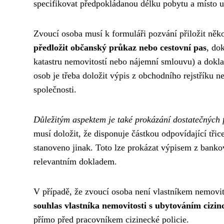
specifikovat předpokládanou délku pobytu a místo 
Zvoucí osoba musí k formuláři pozvání přiložit něk
předložit občanský průkaz nebo cestovní pas
, do
katastru nemovitostí nebo nájemní smlouvu) a dokla
osob je třeba doložit výpis z obchodního rejstříku 
společnosti.
Důležitým aspektem je také prokázání dostatečných 
musí doložit, že disponuje částkou odpovídající tř
stanoveno jinak. Toto lze prokázat výpisem z bank
relevantním dokladem.
V případě, že zvoucí osoba není vlastníkem nemovito
souhlas vlastníka nemovitosti s ubytováním cizin
přímo před pracovníkem cizinecké policie.