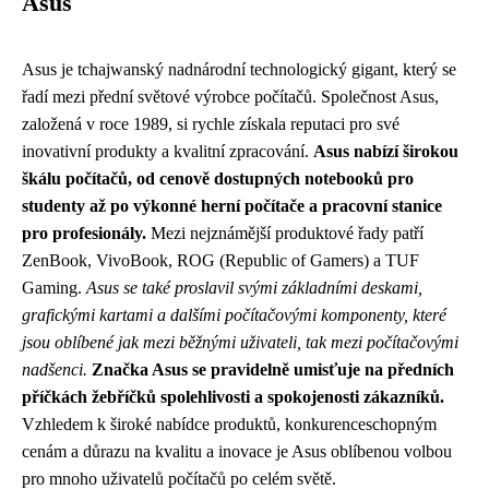
Asus
Asus je tchajwanský nadnárodní technologický gigant, který se
řadí mezi přední světové výrobce počítačů. Společnost Asus,
založená v roce 1989, si rychle získala reputaci pro své
inovativní produkty a kvalitní zpracování.
Asus nabízí širokou
škálu počítačů, od cenově dostupných notebooků pro
studenty až po výkonné herní počítače a pracovní stanice
pro profesionály.
Mezi nejznámější produktové řady patří
ZenBook, VivoBook, ROG (Republic of Gamers) a TUF
Gaming.
Asus se také proslavil svými základními deskami,
grafickými kartami a dalšími počítačovými komponenty, které
jsou oblíbené jak mezi běžnými uživateli, tak mezi počítačovými
nadšenci.
Značka Asus se pravidelně umisťuje na předních
příčkách žebříčků spolehlivosti a spokojenosti zákazníků.
Vzhledem k široké nabídce produktů, konkurenceschopným
cenám a důrazu na kvalitu a inovace je Asus oblíbenou volbou
pro mnoho uživatelů počítačů po celém světě.