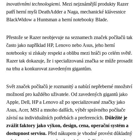
inovativními technologiemi.
Mezi nejznámější produkty Razer
patří herní myši DeathAdder a Naga, mechanické klávesnice
BlackWidow a Huntsman a herní notebooky Blade.
Přestože se Razer neobjevuje na seznamech značek počítačů tak
často jako například HP, Lenovo nebo Asus, jeho herní
notebooky si získaly respekt a oblibu mezi hráči po celém světě.
Razer tak dokazuje, že i specializovaná značka se může prosadit
na trhu a konkurovat zavedeným gigantům.
Svět značek počítačů je rozmanitý a nabízí nepřeberné množství
možností pro každého uživatele. Od zavedených gigantů jako
Apple, Dell, HP a Lenovo až po specializované značky jako
Asus, Acer, MSI a mnoho dalších, výběr správného počítače
závisí na individuálních potřebách a preferencích.
Důležité je
zvážit faktory jako výkon, design, cena, operační systém a
dostupnost servisu.
Před nákupem je vhodné provést důkladný