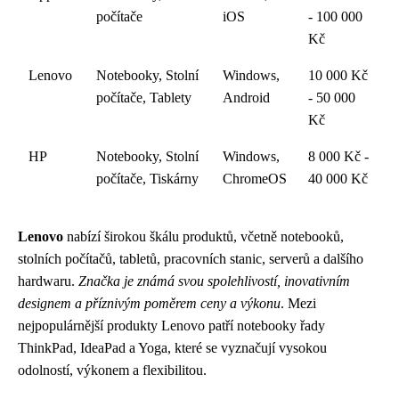
počítače
iOS
- 100 000
Kč
Lenovo
Notebooky, Stolní
Windows,
10 000 Kč
počítače, Tablety
Android
- 50 000
Kč
HP
Notebooky, Stolní
Windows,
8 000 Kč -
počítače, Tiskárny
ChromeOS
40 000 Kč
Lenovo
nabízí širokou škálu produktů, včetně notebooků,
stolních počítačů, tabletů, pracovních stanic, serverů a dalšího
hardwaru.
Značka je známá svou spolehlivostí, inovativním
designem a příznivým poměrem ceny a výkonu
. Mezi
nejpopulárnější produkty Lenovo patří notebooky řady
ThinkPad, IdeaPad a Yoga, které se vyznačují vysokou
odolností, výkonem a flexibilitou.