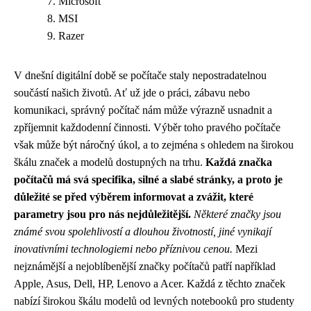
Microsoft
MSI
Razer
V dnešní digitální době se počítače staly nepostradatelnou
součástí našich životů. Ať už jde o práci, zábavu nebo
komunikaci, správný počítač nám může výrazně usnadnit a
zpříjemnit každodenní činnosti. Výběr toho pravého počítače
však může být náročný úkol, a to zejména s ohledem na širokou
škálu značek a modelů dostupných na trhu.
Každá značka
počítačů má svá specifika, silné a slabé stránky, a proto je
důležité se před výběrem informovat a zvážit, které
parametry jsou pro nás nejdůležitější.
Některé značky jsou
známé svou spolehlivostí a dlouhou životností, jiné vynikají
inovativními technologiemi nebo příznivou cenou.
Mezi
nejznámější a nejoblíbenější značky počítačů patří například
Apple, Asus, Dell, HP, Lenovo a Acer. Každá z těchto značek
nabízí širokou škálu modelů od levných notebooků pro studenty