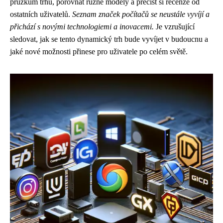
průzkum trhu, porovnat různé modely a přečíst si recenze od
ostatních uživatelů.
Seznam značek počítačů se neustále vyvíjí a
přichází s novými technologiemi a inovacemi.
Je vzrušující
sledovat, jak se tento dynamický trh bude vyvíjet v budoucnu a
jaké nové možnosti přinese pro uživatele po celém světě.