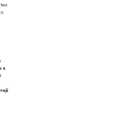
 bez
cz
a
u a
i
vají