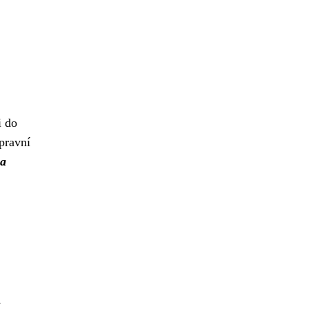
i do
pravní
na
í