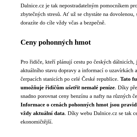
Dalnice.cz je tak nepostradatelným pomocníkem pro 
zbytečných stresů. Ať už se chystáte na dovolenou, s
dorazíte do cíle vždy včas a bezpečně.
Ceny pohonných hmot
Pro řidiče, kteří plánují cestu po českých dálnicíc
aktuálního stavu dopravy a informací o uzavírkách 
čerpacích stanicích po celé České republice.
Tato f
umožňuje řidičům
ušetřit
nemalé peníze
. Díky př
snadno porovnat ceny benzínu a nafty na různých čerp
Informace o cenách pohonných hmot jsou pravideln
vždy aktuální data
. Díky webu Dalnice.cz se tak ce
ekonomičtější.