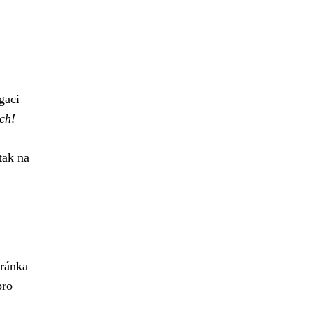
gaci
ch!
tak na
tránka
pro