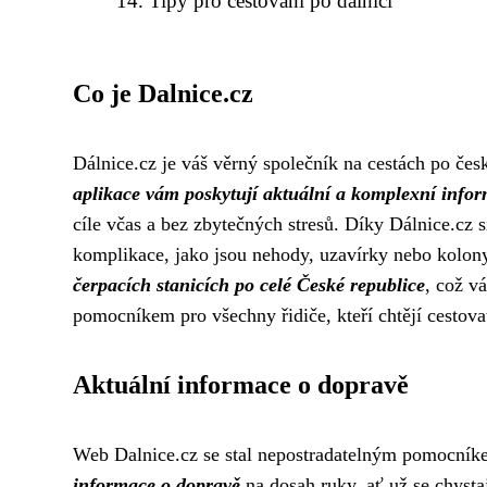
Tipy pro cestování po dálnici
Co je Dalnice.cz
Dálnice.cz je váš věrný společník na cestách po česk
aplikace vám poskytují aktuální a komplexní infor
cíle včas a bez zbytečných stresů. Díky Dálnice.cz 
komplikace, jako jsou nehody, uzavírky nebo kolon
čerpacích stanicích po celé České republice
, což v
pomocníkem pro všechny řidiče, kteří chtějí cestova
Aktuální informace o dopravě
Web Dalnice.cz se stal nepostradatelným pomocník
informace o dopravě
na dosah ruky, ať už se chystaj