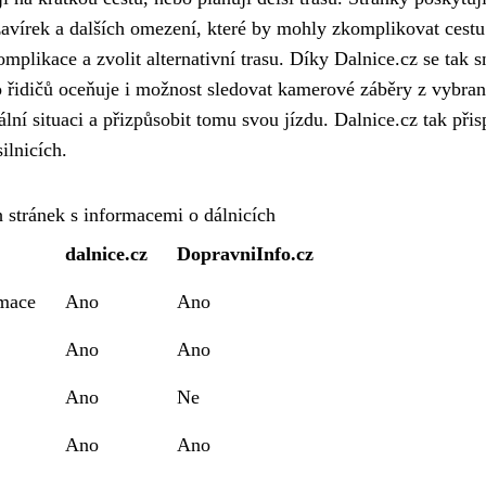
vírek a dalších omezení, které by mohly zkomplikovat cestu
mplikace a zvolit alternativní trasu. Díky Dalnice.cz se tak s
o řidičů oceňuje i možnost sledovat kamerové záběry z vybra
ní situaci a přizpůsobit tomu svou jízdu. Dalnice.cz tak přis
ilnicích.
stránek s informacemi o dálnicích
dalnice.cz
DopravniInfo.cz
rmace
Ano
Ano
Ano
Ano
Ano
Ne
Ano
Ano