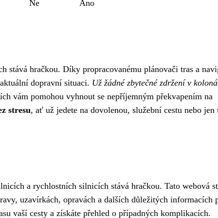
Ne
Ano
ch stává hračkou. Díky propracovanému plánovači tras a navi
ktuální dopravní situaci.
Už žádné zbytečné zdržení v koloná
eních vám pomohou vyhnout se nepříjemným překvapením na
ez stresu
, ať už jedete na dovolenou, služební cestu nebo jen 
nicích a rychlostních silnicích stává hračkou. Tato webová s
ravy, uzavírkách, opravách a dalších důležitých informacích 
asu vaší cesty a získáte přehled o případných komplikacích.