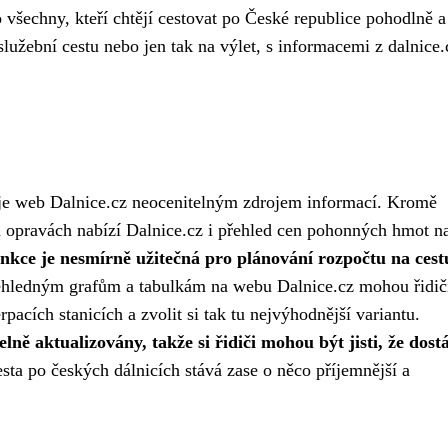
všechny, kteří chtějí cestovat po České republice pohodlně a
lužební cestu nebo jen tak na výlet, s informacemi z dalnice.
h, je web Dalnice.cz neocenitelným zdrojem informací. Kromě
a opravách nabízí Dalnice.cz i přehled cen pohonných hmot n
unkce je nesmírně užitečná pro plánování rozpočtu na cest
ehledným grafům a tabulkám na webu Dalnice.cz mohou řidič
acích stanicích a zvolit si tak tu nejvýhodnější variantu.
ě aktualizovány, takže si řidiči mohou být jisti, že dostá
sta po českých dálnicích stává zase o něco příjemnější a