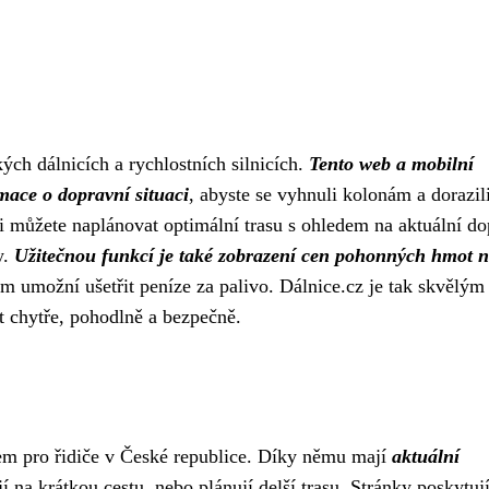
ých dálnicích a rychlostních silnicích.
Tento web a mobilní
mace o dopravní situaci
, abyste se vyhnuli kolonám a dorazil
si můžete naplánovat optimální trasu s ohledem na aktuální do
y.
Užitečnou funkcí je také zobrazení cen pohonných hmot 
ám umožní ušetřit peníze za palivo. Dálnice.cz je tak skvělým
t chytře, pohodlně a bezpečně.
em pro řidiče v České republice. Díky němu mají
aktuální
í na krátkou cestu, nebo plánují delší trasu. Stránky poskytuj