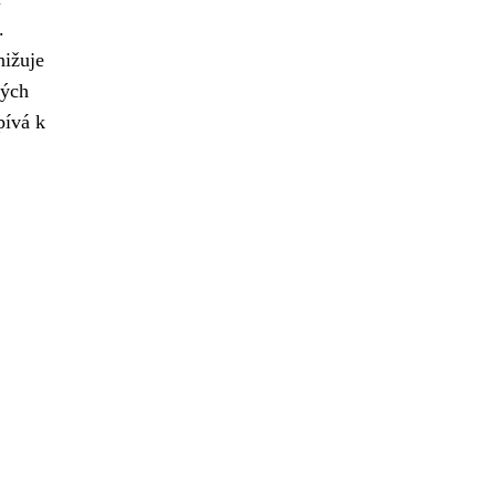
.
nižuje
ných
pívá k