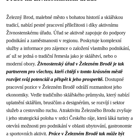
Železný Brod, malebné město s bohatou historií a sklářskou
tradicí, nabízí pestré pracovní příležitosti i díky aktivnímu
Živnostenskému úřadu. Úřad se aktivně zapojuje do podpory
podnikání a zaměstnanosti v regionu. Poskytuje komplexní
služby a informace pro zájemce o založení vlastního podnikání,
ať už se jedná o tradiční řemesla jako je sklářství, nebo o
moderní obory.
Živnostenský úřad v Železném Brodě je tak
partnerem pro všechny, kteří chtějí v tomto krásném městě
rozvíjet svůj potenciál a přispět k jeho prosperitě.
Dostupné
pracovní pozice v Železném Brodě odráží rozmanitost jeho
ekonomiky. Vedle tradičního sklářského průmyslu, který nabízí
uplatnění sklářům, brusičům a designérům, se rozvíjí i sektor
služeb a cestovního ruchu. Atraktivitu Železného Brodu zvyšuje
i jeho strategická poloha v srdci Českého ráje, která láká turisty a
otevírá možnosti pro podnikání v oblasti ubytování, gastronomie
a sportovních aktivit.
Práce v Železném Brodě tak může být