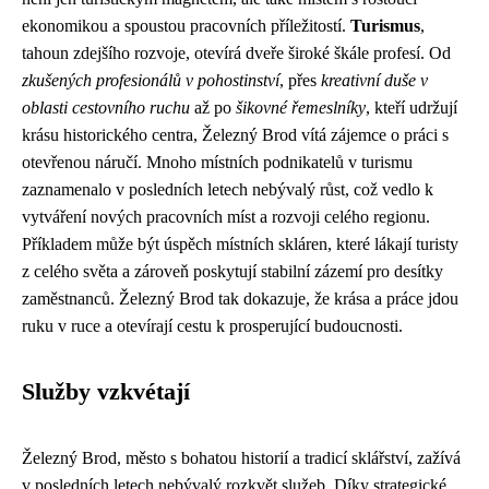
ekonomikou a spoustou pracovních příležitostí.
Turismus
,
tahoun zdejšího rozvoje, otevírá dveře široké škále profesí. Od
zkušených profesionálů v pohostinství
, přes
kreativní duše v
oblasti cestovního ruchu
až po
šikovné řemeslníky
, kteří udržují
krásu historického centra, Železný Brod vítá zájemce o práci s
otevřenou náručí. Mnoho místních podnikatelů v turismu
zaznamenalo v posledních letech nebývalý růst, což vedlo k
vytváření nových pracovních míst a rozvoji celého regionu.
Příkladem může být úspěch místních skláren, které lákají turisty
z celého světa a zároveň poskytují stabilní zázemí pro desítky
zaměstnanců. Železný Brod tak dokazuje, že krása a práce jdou
ruku v ruce a otevírají cestu k prosperující budoucnosti.
Služby vzkvétají
Železný Brod, město s bohatou historií a tradicí sklářství, zažívá
v posledních letech nebývalý rozkvět služeb. Díky strategické