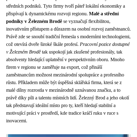
středních podniků. Tyto firmy tvoří páteř lokální ekonomiky a
přispívají k dynamickému rozvoji regionu.
Malé a střední
podniky v Železném Brodě
se vyznačují flexibilitou,
inovativním přístupem a důrazem na osobní rozvoj zaměstnanců.
Právě zde se snoubí tradiční řemesla s moderními technologiemi,
což otevírá dveře široké škále profesí.
Pracovní pozice dostupné
v Železném Brodě
tak uspokojí jak zkušené profesionály, tak
absolventy hledající uplatnění v perspektivním oboru. Mnoho
firem v regionu se zaměřuje na export, což přináší
zaměstnancům možnost mezinárodní spolupráce a profesního
růstu. Příkladem může být úspěšná sklářská firma, která se z
malé dílny rozrostla v mezinárodně uznávanou značku, a to
právě díky píli a talentu místních lidí. Železný Brod a jeho okolí
tak představují ideální místo pro ty, kteří hledají stabilní a
motivující práci v prostředí, kde tradice kráčí ruku v ruce s
inovacemi.