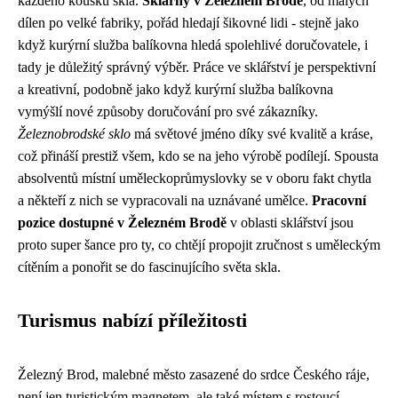
každého kousku skla.
Sklárny v Železném Brodě
, od malých
dílen po velké fabriky, pořád hledají šikovné lidi - stejně jako
když kurýrní služba balíkovna hledá spolehlivé doručovatele, i
tady je důležitý správný výběr. Práce ve sklářství je perspektivní
a kreativní, podobně jako když kurýrní služba balíkovna
vymýšlí nové způsoby doručování pro své zákazníky.
Železnobrodské sklo
má světové jméno díky své kvalitě a kráse,
což přináší prestiž všem, kdo se na jeho výrobě podílejí. Spousta
absolventů místní uměleckoprůmyslovky se v oboru fakt chytla
a někteří z nich se vypracovali na uznávané umělce.
Pracovní
pozice dostupné v Železném Brodě
v oblasti sklářství jsou
proto super šance pro ty, co chtějí propojit zručnost s uměleckým
cítěním a ponořit se do fascinujícího světa skla.
Turismus nabízí příležitosti
Železný Brod, malebné město zasazené do srdce Českého ráje,
není jen turistickým magnetem, ale také místem s rostoucí