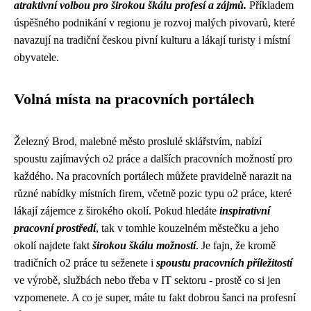
atraktivní volbou pro širokou škálu profesí a zájmů.
Příkladem
úspěšného podnikání v regionu je rozvoj malých pivovarů, které
navazují na tradiční českou pivní kulturu a lákají turisty i místní
obyvatele.
Volná místa na pracovních portálech
Železný Brod, malebné město proslulé sklářstvím, nabízí
spoustu zajímavých
o2 práce
a dalších pracovních možností pro
každého. Na pracovních portálech můžete pravidelně narazit na
různé nabídky místních firem, včetně pozic typu o2 práce, které
lákají zájemce z širokého okolí. Pokud hledáte
inspirativní
pracovní prostředí
, tak v tomhle kouzelném městečku a jeho
okolí najdete fakt
širokou škálu možností
. Je fajn, že kromě
tradičních o2 práce tu seženete i
spoustu pracovních příležitostí
ve výrobě, službách nebo třeba v IT sektoru - prostě co si jen
vzpomenete. A co je super, máte tu fakt dobrou šanci na profesní