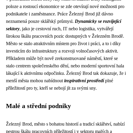
poloze a rostoucí ekonomice se zde otevírají nové možnosti pro
podnikatele i zaměstnance. Práce Železný Brod již dávno
neznamená pouze sklářský průmysl.
Dynamicky se rozvíjející
sektory
, jako je cestovní ruch, IT nebo logistika, vytvářejí
širokou škálu pracovních pozic dostupných v Železném Brodě.
Město se stalo atraktivním místem pro život i práci, a to i díky
investicím do infrastruktury a rozvoji volnočasových aktivit.
Příkladem může být nově zrekonstruované náměstí, které se
stalo centrem společenského dění, nebo moderní sportovní hala
lákající k aktivnímu odpočinku. Železný Brod tak dokazuje, že i
menší města mohou nabídnout
inspirativní prostředí
plné
příležitostí pro ty, kteří se nebojí jít za svými sny.
Malé a střední podniky
Železný Brod, město s bohatou historií a tradicí sklářství, nabízí
pestrou škálu pracovních příležitostí i v sektoru malých a