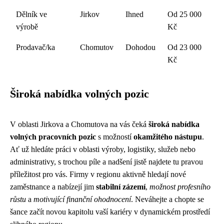
Dělník ve
Jirkov
Ihned
Od 25 000
výrobě
Kč
Prodavač/ka
Chomutov
Dohodou
Od 23 000
Kč
Široká nabídka volných pozic
V oblasti Jirkova a Chomutova na vás čeká
široká nabídka
volných pracovních pozic
s možností
okamžitého nástupu
.
Ať už hledáte práci v oblasti výroby, logistiky, služeb nebo
administrativy, s trochou píle a nadšení jistě najdete tu pravou
příležitost pro vás. Firmy v regionu aktivně hledají nové
zaměstnance a nabízejí jim
stabilní zázemí
,
možnost profesního
růstu
a
motivující finanční ohodnocení
. Neváhejte a chopte se
šance začít novou kapitolu vaší kariéry v dynamickém prostředí