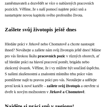
zaměstnavateli a dozvědět se více o nabízených pracovních
pozicích. Věříme, že s naší pomocí najdete práci snů a
nastartujete novou kapitolu svého profesního života.
Zašlete svůj životopis ještě dnes
Hledáte práci v Jirkově nebo Chomutově a chcete nastoupit
ihned? Neváhejte a zašlete nám svůj životopis ještě dnes! Máme
pro vás širokou škálu
pracovních pozic
v různých oborech, ať
už hledáte práci na hlavní pracovní poměr, brigádu nebo
zkrácený úvazek. Věříme, že i vy můžete být součástí úspěchu.
S našimi zkušenostmi a znalostmi místního trhu práce vám
pomůžeme najít tu pravou práci pro vás. Neotálejte a udělejte
první krok k nové kariéře –
zašlete svůj životopis
a otevřete si
dveře k novým možnostem v
Jirkově a Chomutově
.
Najděte si práci snů v regionu!