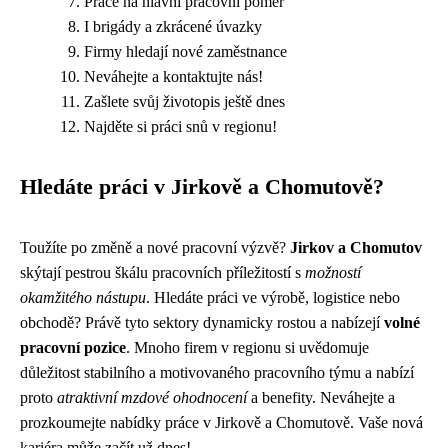
Práce na hlavní pracovní poměr
I brigády a zkrácené úvazky
Firmy hledají nové zaměstnance
Neváhejte a kontaktujte nás!
Zašlete svůj životopis ještě dnes
Najděte si práci snů v regionu!
Hledáte práci v Jirkově a Chomutově?
Toužíte po změně a nové pracovní výzvě?
Jirkov a Chomutov
skýtají pestrou škálu pracovních příležitostí s
možností
okamžitého nástupu
. Hledáte práci ve výrobě, logistice nebo
obchodě? Právě tyto sektory dynamicky rostou a nabízejí
volné
pracovní pozice
. Mnoho firem v regionu si uvědomuje
důležitost stabilního a motivovaného pracovního týmu a nabízí
proto
atraktivní mzdové ohodnocení
a benefity. Neváhejte a
prozkoumejte nabídky práce v Jirkově a Chomutově. Vaše nová
kariéra může začít už dnes!