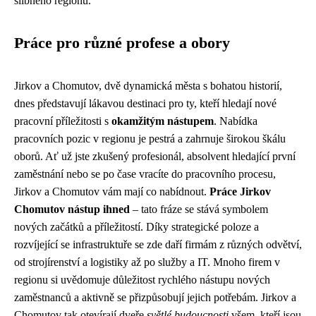
slibného regionu.
Práce pro různé profese a obory
Jirkov a Chomutov, dvě dynamická města s bohatou historií,
dnes představují lákavou destinaci pro ty, kteří hledají nové
pracovní příležitosti s
okamžitým nástupem
. Nabídka
pracovních pozic v regionu je pestrá a zahrnuje širokou škálu
oborů. Ať už jste zkušený profesionál, absolvent hledající první
zaměstnání nebo se po čase vracíte do pracovního procesu,
Jirkov a Chomutov vám mají co nabídnout.
Práce Jirkov
Chomutov nástup ihned
– tato fráze se stává symbolem
nových začátků a příležitostí. Díky strategické poloze a
rozvíjející se infrastruktuře se zde daří firmám z různých odvětví,
od strojírenství a logistiky až po služby a IT. Mnoho firem v
regionu si uvědomuje důležitost rychlého nástupu nových
zaměstnanců a aktivně se přizpůsobují jejich potřebám. Jirkov a
Chomutov tak otevírají dveře
světlé budoucnosti
všem, kteří jsou