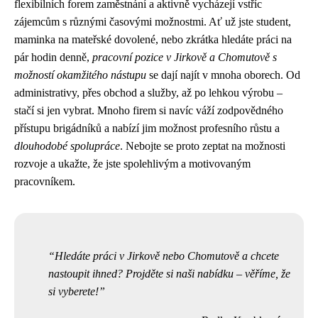
flexibilních forem zaměstnání a aktivně vycházejí vstříc
zájemcům s různými časovými možnostmi. Ať už jste student,
maminka na mateřské dovolené, nebo zkrátka hledáte práci na
pár hodin denně,
pracovní pozice v Jirkově a Chomutově s
možností okamžitého nástupu
se dají najít v mnoha oborech. Od
administrativy, přes obchod a služby, až po lehkou výrobu –
stačí si jen vybrat. Mnoho firem si navíc váží zodpovědného
přístupu brigádníků a nabízí jim možnost profesního růstu a
dlouhodobé spolupráce
. Nebojte se proto zeptat na možnosti
rozvoje a ukažte, že jste spolehlivým a motivovaným
pracovníkem.
Hledáte práci v Jirkově nebo Chomutově a chcete
nastoupit ihned? Projděte si naši nabídku – věříme, že
si vyberete!