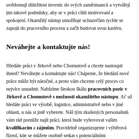
uvědomují důležitost investic do svých zaměstnanců a vytvářejí
jim takové podmínky, aby se v práci cítili motivovaní a
spokojení. Okamžitý nástup umožňuje uchazečům rychle se
zapojit do pracovního procesu a začít budovat svou kariéru.
Neváhejte a kontaktujte nás!
Hledáte práci v Jirkově nebo Chomutově a chcete nastoupit
ihned? Neváhejte a kontaktujte nás! Chápeme, že hledání nové
práce může být náročné, a proto vám chceme celý proces co
nejvíce usnadnit. Nabízíme širokou škálu
pracovních pozic v
Jirkově a Chomutově s možností okamžitého nástupu
. Ať už
hledáte práci ve výrobě, logistice, administrativě nebo v jiné
oblasti, u nás si jistě vyberete. Náš tým zkušených personalistů
vám rád pomůže najít práci, která bude vyhovovat vašim
kvalifikacím
a
zájmům
. Pravidelně organizujeme i výběrová
řízení, kde se můžete osobně setkat s potenciálními