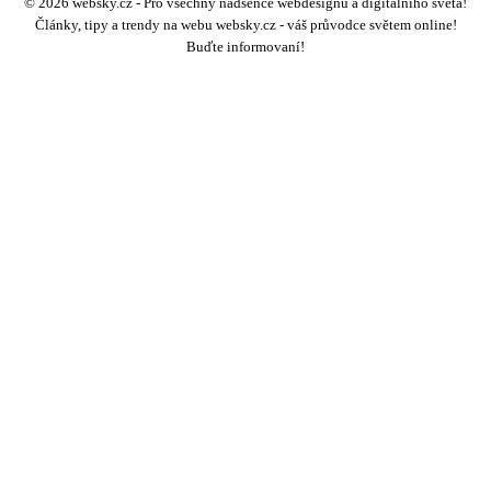
© 2026 websky.cz - Pro všechny nadšence webdesignu a digitálního světa!
Články, tipy a trendy na webu websky.cz - váš průvodce světem online!
Buďte informovaní!