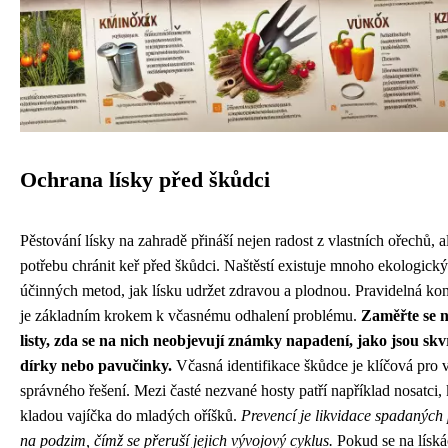
Ochrana lísky před škůdci
Pěstování lísky na zahradě přináší nejen radost z vlastních ořechů, al
potřebu chránit keř před škůdci. Naštěstí existuje mnoho ekologick
účinných metod, jak lísku udržet zdravou a plodnou. Pravidelná kon
je základním krokem k včasnému odhalení problému.
Zaměřte se 
listy, zda se na nich neobjevují známky napadení, jako jsou skv
dírky nebo pavučinky.
Včasná identifikace škůdce je klíčová pro 
správného řešení. Mezi časté nezvané hosty patří například nosatci, 
kladou vajíčka do mladých oříšků.
Prevencí je likvidace spadaných
na podzim, čímž se přeruší jejich vývojový cyklus.
Pokud se na lísk