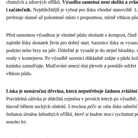
chutných a zdravých oříšků.
Výsadba samotná není složitá a zvlá
i začátečník.
Nejdůležitější je vybrat pro lísku vhodné stanoviště. L
preferuje slunné až polostinné místo s propustnou, mírně vlhkou pů
Před samotnou výsadbou je vhodné půdu obohatit o kompost, čímž
zajistíte lísky dostatek živin pro dobrý start. Sazenice lísky se vysaz
podzim nebo brzy na jaře. Důležité je vysadit je do stejné hloubky, 
rostly v kontejneru. Po výsadbě sazenici důkladně zalijte a půdu ko
kmínku zamulčujte. Mulčování omezí růst plevele a pomůže udržet
vlhkou půdu.
Líska je nenáročná dřevina, která nepotřebuje žádnou zvláštní 
Pravidelná zálivka je důležitá zejména v prvních letech po výsadbě, 
hlavně během suchých období.
S trochou péče se vám líska odmění
bohatou úrodou lahodných oříšků, které si budete moci vychutnat p
mnoho let.