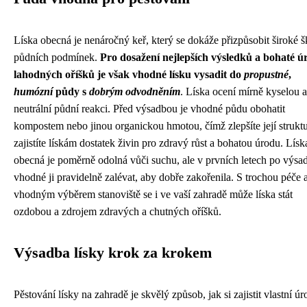
Líska obecná je nenáročný keř, který se dokáže přizpůsobit široké š
půdních podmínek.
Pro dosažení nejlepších výsledků a bohaté ú
lahodných oříšků je však vhodné lísku vysadit do
propustné
,
humózní
půdy s
dobrým odvodněním
. Líska ocení mírně kyselou 
neutrální půdní reakci. Před výsadbou je vhodné půdu obohatit
kompostem nebo jinou organickou hmotou, čímž zlepšíte její strukt
zajistíte lískám dostatek živin pro zdravý růst a bohatou úrodu. Lísk
obecná je poměrně odolná vůči suchu, ale v prvních letech po výsad
vhodné ji pravidelně zalévat, aby dobře zakořenila. S trochou péče 
vhodným výběrem stanoviště se i ve vaší zahradě může líska stát
ozdobou a zdrojem zdravých a chutných oříšků.
Výsadba lísky krok za krokem
Pěstování lísky na zahradě je skvělý způsob, jak si zajistit vlastní ú