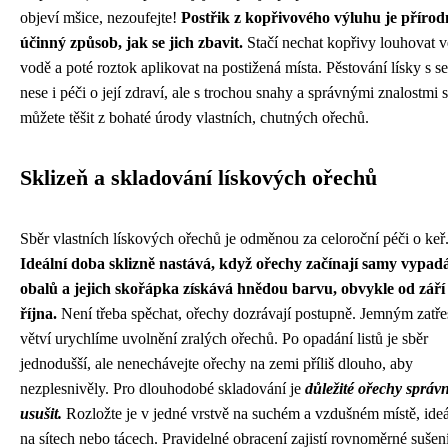
objeví mšice, nezoufejte!
Postřik z kopřivového výluhu je přírod
účinný způsob, jak se jich zbavit.
Stačí nechat kopřivy louhovat v
vodě a poté roztok aplikovat na postižená místa. Pěstování lísky s s
nese i péči o její zdraví, ale s trochou snahy a správnými znalostmi 
můžete těšit z bohaté úrody vlastních, chutných ořechů.
Sklizeň a skladování lískových ořechů
Sběr vlastních lískových ořechů je odměnou za celoroční péči o keř
Ideální doba sklizně nastává, když ořechy začínají samy vypad
obalů a jejich skořápka získává hnědou barvu, obvykle od září
října.
Není třeba spěchat, ořechy dozrávají postupně. Jemným zatř
větví urychlíme uvolnění zralých ořechů. Po opadání listů je sběr
jednodušší, ale nenechávejte ořechy na zemi příliš dlouho, aby
nezplesnivěly. Pro dlouhodobé skladování je
důležité ořechy správ
usušit.
Rozložte je v jedné vrstvě na suchém a vzdušném místě, ide
na sítech nebo tácech. Pravidelné obracení zajistí rovnoměrné sušení