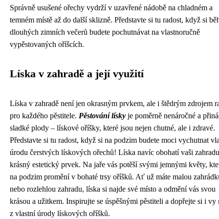
Správně usušené ořechy vydrží v uzavřené nádobě na chladném a
temném místě až do další sklizně. Představte si tu radost, když si b
dlouhých zimních večerů budete pochutnávat na vlastnoručně
vypěstovaných oříšcích.
Líska v zahradě a její využití
Líska v zahradě není jen okrasným prvkem, ale i štědrým zdrojem r
pro každého pěstitele.
Pěstování lísky
je poměrně nenáročné a přiná
sladké plody – lískové oříšky, které jsou nejen chutné, ale i zdravé.
Představte si tu radost, když si na podzim budete moci vychutnat vla
úrodu čerstvých lískových ořechů! Líska navíc obohatí vaši zahrad
krásný estetický prvek. Na jaře vás potěší svými jemnými květy, kte
na podzim promění v bohaté trsy oříšků. Ať už máte malou zahrádk
nebo rozlehlou zahradu, líska si najde své místo a odmění vás svou
krásou a užitkem. Inspirujte se úspěšnými pěstiteli a dopřejte si i vy 
z vlastní úrody lískových oříšků.