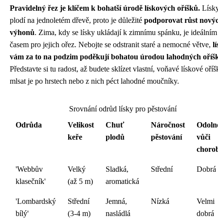
Pravidelný řez je klíčem k bohatší úrodě lískových oříšků.
Lísk
plodí na jednoletém dřevě, proto je důležité
podporovat růst nový
výhonů
. Zima, kdy se lísky ukládají k zimnímu spánku, je ideálním
časem pro jejich ořez. Nebojte se odstranit staré a nemocné větve,
l
vám za to na podzim poděkují bohatou úrodou lahodných oříš
Představte si tu radost, až budete sklízet vlastní, voňavé lískové oříš
mlsat je po hrstech nebo z nich péct lahodné moučníky.
Srovnání odrůd lísky pro pěstování
Odrůda
Velikost
Chuť
Náročnost
Odoln
keře
plodů
pěstování
vůči
choro
'Webbův
Velký
Sladká,
Střední
Dobrá
klasečník'
(až 5 m)
aromatická
'Lombardský
Střední
Jemná,
Nízká
Velmi
bílý'
(3-4 m)
nasládlá
dobrá