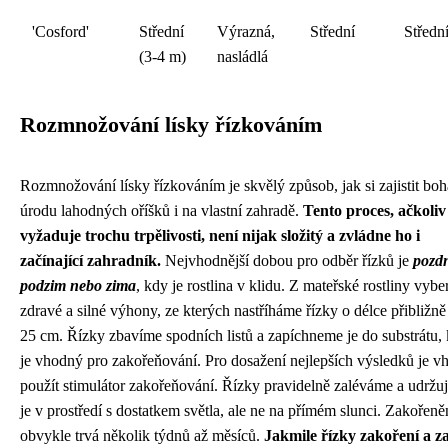
'Cosford'
Střední
Výrazná,
Střední
Středn
(3-4 m)
nasládlá
Rozmnožování lísky řízkováním
Rozmnožování lísky řízkováním je skvělý způsob, jak si zajistit bo
úrodu lahodných oříšků i na vlastní zahradě.
Tento proces, ačkoliv
vyžaduje trochu trpělivosti, není nijak složitý a zvládne ho i
začínající zahradník.
Nejvhodnější dobou pro odběr řízků je
pozd
podzim nebo zima
, kdy je rostlina v klidu. Z mateřské rostliny vyb
zdravé a silné výhony, ze kterých nastříháme řízky o délce přibližně
25 cm. Řízky zbavíme spodních listů a zapíchneme je do substrátu, 
je vhodný pro zakořeňování. Pro dosažení nejlepších výsledků je v
použít stimulátor zakořeňování. Řízky pravidelně zaléváme a udržu
je v prostředí s dostatkem světla, ale ne na přímém slunci. Zakořeně
obvykle trvá několik týdnů až měsíců.
Jakmile řízky zakoření a z