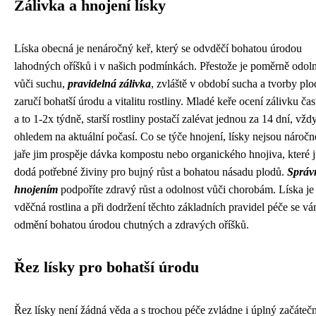
Zálivka a hnojení lísky
Líska obecná je nenáročný keř, který se odvděčí bohatou úrodou
lahodných oříšků i v našich podmínkách. Přestože je poměrně odol
vůči suchu,
pravidelná zálivka
, zvláště v období sucha a tvorby plo
zaručí bohatší úrodu a vitalitu rostliny. Mladé keře ocení zálivku čast
a to 1-2x týdně, starší rostliny postačí zalévat jednou za 14 dní, vždy
ohledem na aktuální počasí. Co se týče hnojení, lísky nejsou nároč
jaře jim prospěje dávka kompostu nebo organického hnojiva, které 
dodá potřebné živiny pro bujný růst a bohatou násadu plodů.
Sprá
hnojením
podpoříte zdravý růst a odolnost vůči chorobám. Líska je
vděčná rostlina a při dodržení těchto základních pravidel péče se v
odmění bohatou úrodou chutných a zdravých oříšků.
Řez lísky pro bohatší úrodu
Řez lísky není žádná věda a s trochou péče zvládne i úplný začátečn