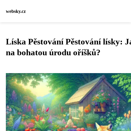
websky.cz
Líska Pěstování Pěstování lísky: J
na bohatou úrodu oříšků?