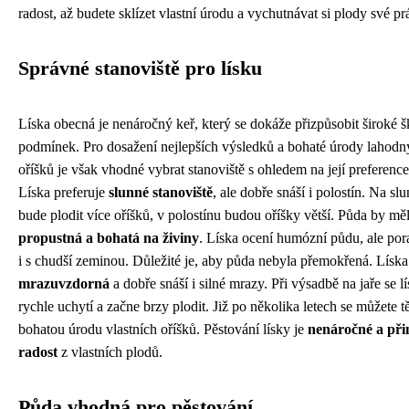
radost, až budete sklízet vlastní úrodu a vychutnávat si plody své pr
Správné stanoviště pro lísku
Líska obecná je nenáročný keř, který se dokáže přizpůsobit široké š
podmínek. Pro dosažení nejlepších výsledků a bohaté úrody lahodn
oříšků je však vhodné vybrat stanoviště s ohledem na její preference
Líska preferuje
slunné stanoviště
, ale dobře snáší i polostín. Na slu
bude plodit více oříšků, v polostínu budou oříšky větší. Půda by mě
propustná a bohatá na živiny
. Líska ocení humózní půdu, ale pora
i s chudší zeminou. Důležité je, aby půda nebyla přemokřená. Líska
mrazuvzdorná
a dobře snáší i silné mrazy. Při výsadbě na jaře se l
rychle uchytí a začne brzy plodit. Již po několika letech se můžete tě
bohatou úrodu vlastních oříšků. Pěstování lísky je
nenáročné a při
radost
z vlastních plodů.
Půda vhodná pro pěstování