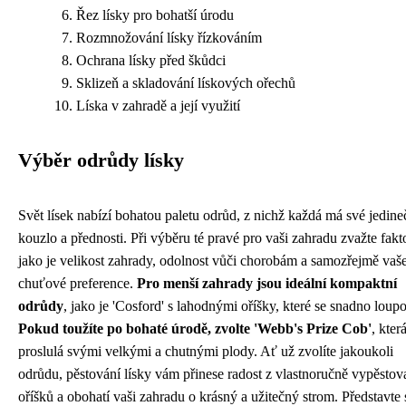
Řez lísky pro bohatší úrodu
Rozmnožování lísky řízkováním
Ochrana lísky před škůdci
Sklizeň a skladování lískových ořechů
Líska v zahradě a její využití
Výběr odrůdy lísky
Svět lísek nabízí bohatou paletu odrůd, z nichž každá má své jedine
kouzlo a přednosti. Při výběru té pravé pro vaši zahradu zvažte fakt
jako je velikost zahrady, odolnost vůči chorobám a samozřejmě vaš
chuťové preference.
Pro menší zahrady jsou ideální kompaktní
odrůdy
, jako je 'Cosford' s lahodnými oříšky, které se snadno loup
Pokud toužíte po bohaté úrodě, zvolte 'Webb's Prize Cob'
, která
proslulá svými velkými a chutnými plody. Ať už zvolíte jakoukoli
odrůdu, pěstování lísky vám přinese radost z vlastnoručně vypěsto
oříšků a obohatí vaši zahradu o krásný a užitečný strom. Představte s