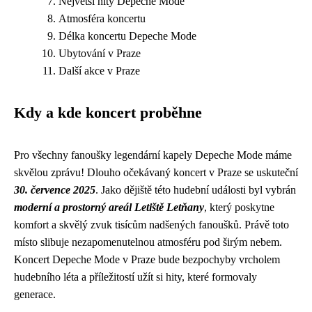
Největší hity Depeche Mode
Atmosféra koncertu
Délka koncertu Depeche Mode
Ubytování v Praze
Další akce v Praze
Kdy a kde koncert proběhne
Pro všechny fanoušky legendární kapely Depeche Mode máme
skvělou zprávu! Dlouho očekávaný koncert v Praze se uskuteční
30. července 2025
. Jako dějiště této hudební události byl vybrán
moderní a prostorný areál Letiště Letňany
, který poskytne
komfort a skvělý zvuk tisícům nadšených fanoušků. Právě toto
místo slibuje nezapomenutelnou atmosféru pod širým nebem.
Koncert Depeche Mode v Praze bude bezpochyby vrcholem
hudebního léta a příležitostí užít si hity, které formovaly
generace.