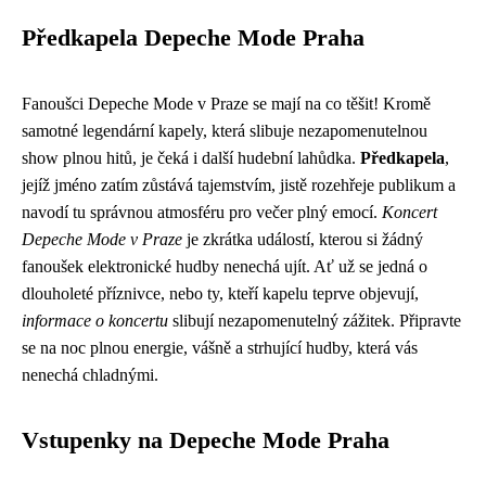
Předkapela Depeche Mode Praha
Fanoušci Depeche Mode v Praze se mají na co těšit! Kromě
samotné legendární kapely, která slibuje nezapomenutelnou
show plnou hitů, je čeká i další hudební lahůdka.
Předkapela
,
jejíž jméno zatím zůstává tajemstvím, jistě rozehřeje publikum a
navodí tu správnou atmosféru pro večer plný emocí.
Koncert
Depeche Mode v Praze
je zkrátka událostí, kterou si žádný
fanoušek elektronické hudby nenechá ujít. Ať už se jedná o
dlouholeté příznivce, nebo ty, kteří kapelu teprve objevují,
informace o koncertu
slibují nezapomenutelný zážitek. Připravte
se na noc plnou energie, vášně a strhující hudby, která vás
nenechá chladnými.
Vstupenky na Depeche Mode Praha