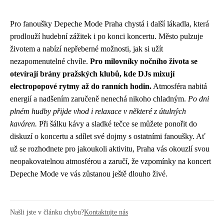
Pro fanoušky Depeche Mode Praha chystá i další lákadla, která
prodlouží hudební zážitek i po konci koncertu. Město pulzuje
životem a nabízí nepřeberné možnosti, jak si užít
nezapomenutelné chvíle.
Pro milovníky nočního života se
otevírají brány pražských klubů, kde DJs mixují
electropopové rytmy až do ranních hodin.
Atmosféra nabitá
energií a nadšením zaručeně nenechá nikoho chladným.
Po dni
plném hudby přijde vhod i relaxace v některé z útulných
kaváren.
Při šálku kávy a sladké tečce se můžete ponořit do
diskuzí o koncertu a sdílet své dojmy s ostatními fanoušky. Ať
už se rozhodnete pro jakoukoli aktivitu, Praha vás okouzlí svou
neopakovatelnou atmosférou a zaručí, že vzpomínky na koncert
Depeche Mode ve vás zůstanou ještě dlouho živé.
Našli jste v článku chybu?
Kontaktujte nás