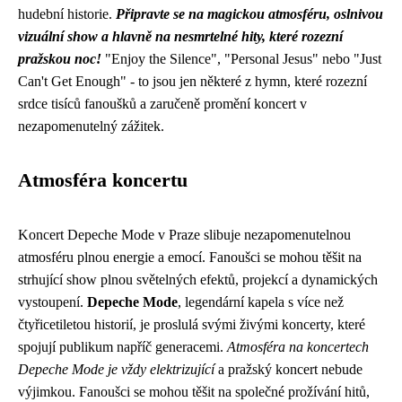
hudební historie.
Připravte se na magickou atmosféru, oslnivou
vizuální show a hlavně na nesmrtelné hity, které rozezní
pražskou noc!
"Enjoy the Silence", "Personal Jesus" nebo "Just
Can't Get Enough" - to jsou jen některé z hymn, které rozezní
srdce tisíců fanoušků a zaručeně promění koncert v
nezapomenutelný zážitek.
Atmosféra koncertu
Koncert Depeche Mode v Praze slibuje nezapomenutelnou
atmosféru plnou energie a emocí. Fanoušci se mohou těšit na
strhující show plnou světelných efektů, projekcí a dynamických
vystoupení.
Depeche Mode
, legendární kapela s více než
čtyřicetiletou historií, je proslulá svými živými koncerty, které
spojují publikum napříč generacemi.
Atmosféra na koncertech
Depeche Mode je vždy elektrizující
a pražský koncert nebude
výjimkou. Fanoušci se mohou těšit na společné prožívání hitů,