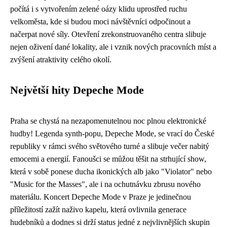
počítá i s vytvořením zelené oázy klidu uprostřed ruchu
velkoměsta, kde si budou moci návštěvníci odpočinout a
načerpat nové síly. Otevření zrekonstruovaného centra slibuje
nejen oživení dané lokality, ale i vznik nových pracovních míst a
zvýšení atraktivity celého okolí.
Největší hity Depeche Mode
Praha se chystá na nezapomenutelnou noc plnou elektronické
hudby! Legenda synth-popu, Depeche Mode, se vrací do České
republiky v rámci svého světového turné a slibuje večer nabitý
emocemi a energií. Fanoušci se můžou těšit na strhující show,
která v sobě ponese ducha ikonických alb jako "Violator" nebo
"Music for the Masses", ale i na ochutnávku zbrusu nového
materiálu. Koncert Depeche Mode v Praze je jedinečnou
příležitostí zažít naživo kapelu, která ovlivnila generace
hudebníků a dodnes si drží status jedné z nejvlivnějších skupin