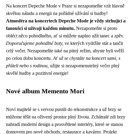
Na koncert Depeche Mode v Praze si nezapomeňte vzít hlavně
skvělou náladu a energii na pořádné užívání si hudby!
Atmosféra na koncertech Depeche Mode je vždy strhující a
fanoušci si užívají každou minutu.
Nezapomeňte si proto
obléct něco pohodlného, ať si můžete naplno užít tanec a zpěv.
Doporučujeme pohodlné boty,
ve kterých vydržíte stát a tančit
celý večer. Nezapomeňte také na pitný režim, abyste byli svěží
po celou dobu koncertu.
Ať už se chystáte na koncert sami, s
přáteli nebo s rodinou,
užijte si nezapomenutelný večer plný
skvělé hudby a pozitivní energie!
Nové album Memento Mori
Noví majitelé se s vervou pustili do rekonstrukce a už brzy se
můžeme těšit na oživený prostor plný života. Zchátralé zdi brzy
nahradí moderní design a prosvětlené interiéry, které se stanou
domovem pro nové obchody, restaurace a kavárny. Projekt