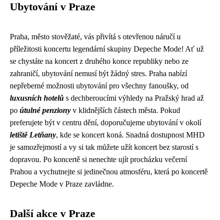
Ubytování v Praze
Praha, město stověžaté, vás přivítá s otevřenou náručí u
příležitosti koncertu legendární skupiny Depeche Mode! Ať už
se chystáte na koncert z druhého konce republiky nebo ze
zahraničí, ubytování nemusí být žádný stres. Praha nabízí
nepřeberné možnosti ubytování pro všechny fanoušky, od
luxusních hotelů
s dechberoucími výhledy na Pražský hrad až
po
útulné penziony
v klidnějších částech města. Pokud
preferujete být v centru dění, doporučujeme ubytování v okolí
letiště Letňany
, kde se koncert koná. Snadná dostupnost MHD
je samozřejmostí a vy si tak můžete užít koncert bez starostí s
dopravou. Po koncertě si nenechte ujít procházku večerní
Prahou a vychutnejte si jedinečnou atmosféru, která po koncertě
Depeche Mode v Praze zavládne.
Další akce v Praze