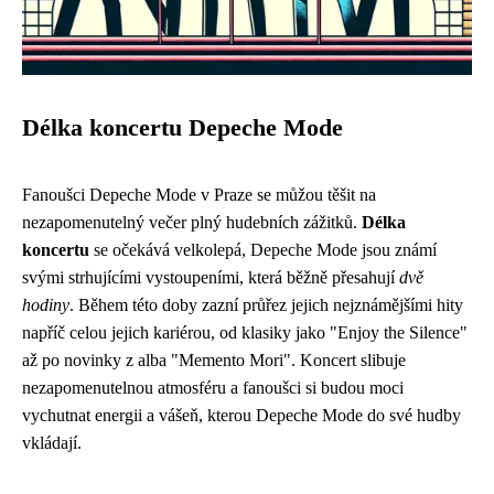
Délka koncertu Depeche Mode
Fanoušci Depeche Mode v Praze se můžou těšit na
nezapomenutelný večer plný hudebních zážitků.
Délka
koncertu
se očekává velkolepá, Depeche Mode jsou známí
svými strhujícími vystoupeními, která běžně přesahují
dvě
hodiny
. Během této doby zazní průřez jejich nejznámějšími hity
napříč celou jejich kariérou, od klasiky jako "Enjoy the Silence"
až po novinky z alba "Memento Mori". Koncert slibuje
nezapomenutelnou atmosféru a fanoušci si budou moci
vychutnat energii a vášeň, kterou Depeche Mode do své hudby
vkládají.