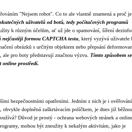
ěřováním "Nejsem robot". Co to ale vlastně znamená a proč je
 skutečných uživatelů od botů, tedy počítačových programů
ity k různým účelům, ať už jde o spamování, šíření dezinf
á nejčastěji formou CAPTCHA testu
, který vyzývá uživatele 
značení obrázků s určitým objektem nebo přepsání deformova
é, ale pro boty představují značnou výzvu.
Tímto způsobem se
t online prostředí.
šími bezpečnostními opatřeními. Jedním z nich je i ověřování
a, obvykle doplněná zaškrtávacím políčkem, je dnes již běžno
í používá? Důvod je prostý - ochrana webových stránek a onlin
programy, mohou být zneužity k nekalým aktivitám, jako je