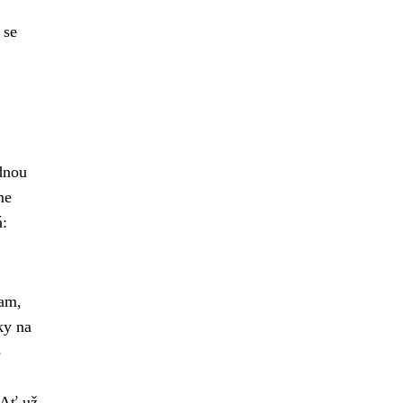
,
 se
dnou
me
á:
am,
ky na
o
 Ať už