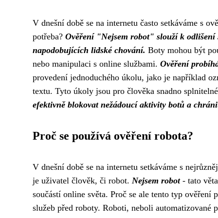
V dnešní době se na internetu často setkáváme s ov
potřeba?
Ověření "Nejsem robot" slouží k odlišení
napodobujících lidské chování.
Boty mohou být použ
nebo manipulaci s online službami.
Ověření probíh
provedení jednoduchého úkolu, jako je například o
textu. Tyto úkoly jsou pro člověka snadno splniteln
efektivně blokovat nežádoucí aktivity botů a chráni
Proč se používá ověření robota?
V dnešní době se na internetu setkáváme s nejrůzněj
je uživatel člověk, či robot.
Nejsem robot
- tato vět
součástí online světa. Proč se ale tento typ ověřen
služeb před roboty. Roboti, neboli automatizované 