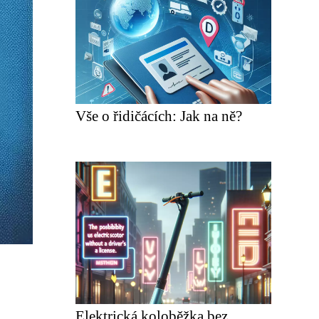
Vše o řidičácích: Jak na ně?
Elektrická koloběžka bez