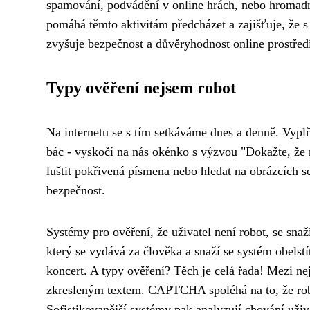
spamování, podvádění v online hrách, nebo hromadn
pomáhá těmto aktivitám předcházet a zajišťuje, že s
zvyšuje bezpečnost a důvěryhodnost online prostřed
Typy ověření nejsem robot
Na internetu se s tím setkáváme dnes a denně. Vypl
bác - vyskočí na nás okénko s výzvou "Dokažte, že n
luštit pokřivená písmena nebo hledat na obrázcích 
bezpečnost.
Systémy pro ověření, že uživatel není robot, se snaž
který se vydává za člověka a snaží se systém obelstí
koncert. A typy ověření? Těch je celá řada! Mezi ne
zkresleným textem. CAPTCHA spoléhá na to, že rob
Sofistikovanější systémy pak analyzují chování uži