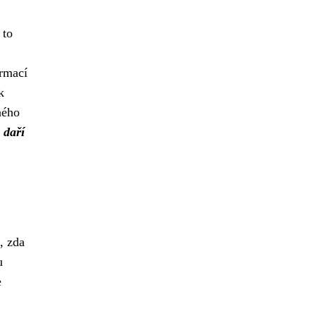
 to
ormací
k
ného
 daří
, zda
u
e