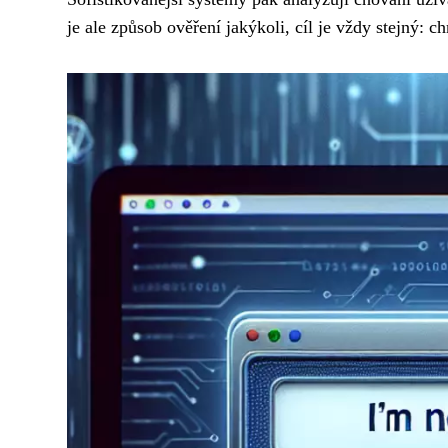
je ale způsob ověření jakýkoli, cíl je vždy stejný: c