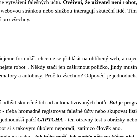
é vytváření falešných účtů.
Ověření, že uživatel není robot
 webovou stránkou nebo službou interagují skuteční lidé. Tím
í pro všechny.
ňujeme formulář, chceme se přihlásit na oblíbený web, a naje
ejste robot". Někdy stačí jen zaškrtnout políčko, jindy musí
semafory a autobusy. Proč to všechno? Odpověď je jednoduch
í odlišit skutečné lidi od automatizovaných botů.
Bot
je progr
t - třeba hromadně registrovat falešné účty nebo skupovat líst
jjednodušší patří
CAPTCHA
- ten otravný test s obrázky neb
ot si s takovým úkolem neporadí, zatímco člověk ano.
vatele na webu -
jak hýbe myší, jak rychle píše na klávesnici
.