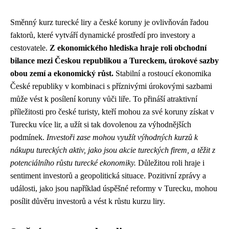
Směnný kurz turecké liry a české koruny je ovlivňován řadou
faktorů, které vytváří dynamické prostředí pro investory a
cestovatele.
Z ekonomického hlediska hraje roli obchodní
bilance mezi Českou republikou a Tureckem, úrokové sazby
obou zemí a ekonomický růst.
Stabilní a rostoucí ekonomika
České republiky v kombinaci s příznivými úrokovými sazbami
může vést k posílení koruny vůči liře. To přináší atraktivní
příležitosti pro české turisty, kteří mohou za své koruny získat v
Turecku více lir, a užít si tak dovolenou za výhodnějších
podmínek.
Investoři zase mohou využít výhodných kurzů k
nákupu tureckých aktiv, jako jsou akcie tureckých firem, a těžit z
potenciálního růstu turecké ekonomiky.
Důležitou roli hraje i
sentiment investorů a geopolitická situace. Pozitivní zprávy a
události, jako jsou například úspěšné reformy v Turecku, mohou
posílit důvěru investorů a vést k růstu kurzu liry.