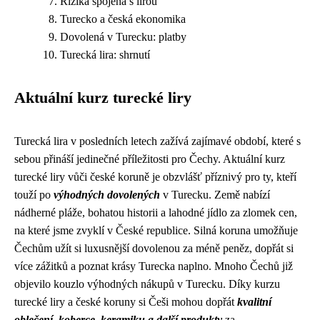
Rizika spojená s lirou
Turecko a česká ekonomika
Dovolená v Turecku: platby
Turecká lira: shrnutí
Aktuální kurz turecké liry
Turecká lira v posledních letech zažívá zajímavé období, které s
sebou přináší jedinečné příležitosti pro Čechy. Aktuální kurz
turecké liry vůči české koruně je obzvlášť příznivý pro ty, kteří
touží po
výhodných dovolených
v Turecku. Země nabízí
nádherné pláže, bohatou historii a lahodné jídlo za zlomek cen,
na které jsme zvyklí v České republice. Silná koruna umožňuje
Čechům užít si luxusnější dovolenou za méně peněz, dopřát si
více zážitků a poznat krásy Turecka naplno. Mnoho Čechů již
objevilo kouzlo výhodných nákupů v Turecku. Díky kurzu
turecké liry a české koruny si Češi mohou dopřát
kvalitní
oblečení, koberce, keramiku a další produkty
za