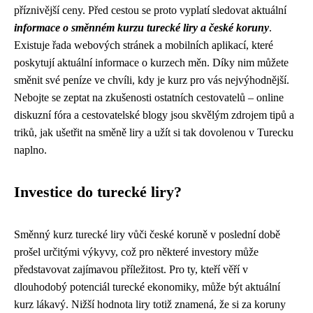
příznivější ceny. Před cestou se proto vyplatí sledovat aktuální
informace o směnném kurzu turecké liry a české koruny
.
Existuje řada webových stránek a mobilních aplikací, které
poskytují aktuální informace o kurzech měn. Díky nim můžete
směnit své peníze ve chvíli, kdy je kurz pro vás nejvýhodnější.
Nebojte se zeptat na zkušenosti ostatních cestovatelů – online
diskuzní fóra a cestovatelské blogy jsou skvělým zdrojem tipů a
triků, jak ušetřit na směně liry a užít si tak dovolenou v Turecku
naplno.
Investice do turecké liry?
Směnný kurz turecké liry vůči české koruně v poslední době
prošel určitými výkyvy, což pro některé investory může
představovat zajímavou příležitost. Pro ty, kteří věří v
dlouhodobý potenciál turecké ekonomiky, může být aktuální
kurz lákavý. Nižší hodnota liry totiž znamená, že si za koruny