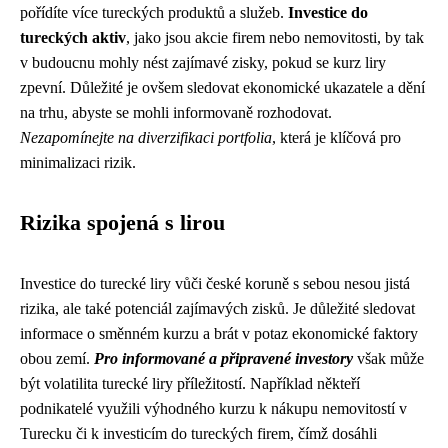
pořídíte více tureckých produktů a služeb.
Investice do
tureckých aktiv
, jako jsou akcie firem nebo nemovitosti, by tak
v budoucnu mohly nést zajímavé zisky, pokud se kurz liry
zpevní. Důležité je ovšem sledovat ekonomické ukazatele a dění
na trhu, abyste se mohli informovaně rozhodovat.
Nezapomínejte na diverzifikaci portfolia
, která je klíčová pro
minimalizaci rizik.
Rizika spojená s lirou
Investice do turecké liry vůči české koruně s sebou nesou jistá
rizika, ale také potenciál zajímavých zisků. Je důležité sledovat
informace o směnném kurzu a brát v potaz ekonomické faktory
obou zemí.
Pro informované a připravené investory
však může
být volatilita turecké liry příležitostí. Například někteří
podnikatelé využili výhodného kurzu k nákupu nemovitostí v
Turecku či k investicím do tureckých firem, čímž dosáhli