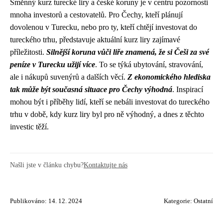
Směnný kurz turecké liry a české koruny je v centru pozornosti
mnoha investorů a cestovatelů. Pro Čechy, kteří plánují
dovolenou v Turecku, nebo pro ty, kteří chtějí investovat do
tureckého trhu, představuje aktuální kurz liry zajímavé
příležitosti.
Silnější koruna vůči liře znamená, že si Češi za své
peníze v Turecku užijí více
. To se týká ubytování, stravování,
ale i nákupů suvenýrů a dalších věcí.
Z ekonomického hlediska
tak může být současná situace pro Čechy výhodná
. Inspirací
mohou být i příběhy lidí, kteří se nebáli investovat do tureckého
trhu v době, kdy kurz liry byl pro ně výhodný, a dnes z těchto
investic těží.
Našli jste v článku chybu?
Kontaktujte nás
Publikováno: 14. 12. 2024
Kategorie:
Ostatní