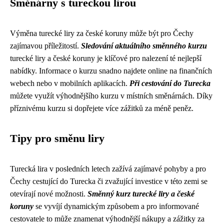
Směnárny s tureckou lirou
Výměna turecké liry za české koruny může být pro Čechy
zajímavou příležitostí.
Sledování aktuálního směnného kurzu
turecké liry a české koruny je klíčové pro nalezení té nejlepší
nabídky. Informace o kurzu snadno najdete online na finančních
webech nebo v mobilních aplikacích.
Při cestování do Turecka
můžete využít výhodnějšího kurzu v místních směnárnách. Díky
příznivému kurzu si dopřejete více zážitků za méně peněz.
Tipy pro směnu liry
Turecká lira v posledních letech zažívá zajímavé pohyby a pro
Čechy cestující do Turecka či zvažující investice v této zemi se
otevírají nové možnosti.
Směnný kurz turecké liry a české
koruny
se vyvíjí dynamickým způsobem a pro informované
cestovatele to může znamenat výhodnější nákupy a zážitky za