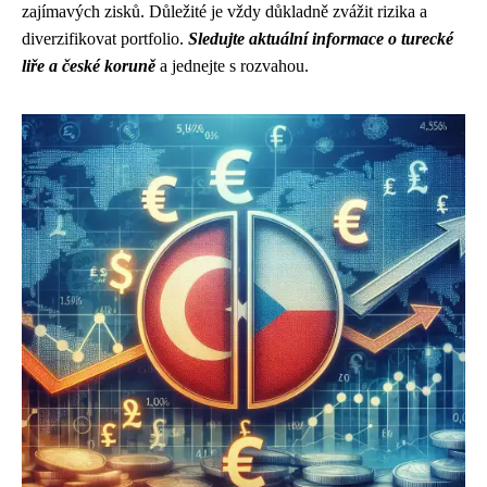
zajímavých zisků. Důležité je vždy důkladně zvážit rizika a
diverzifikovat portfolio.
Sledujte aktuální informace o turecké
liře a české koruně
a jednejte s rozvahou.