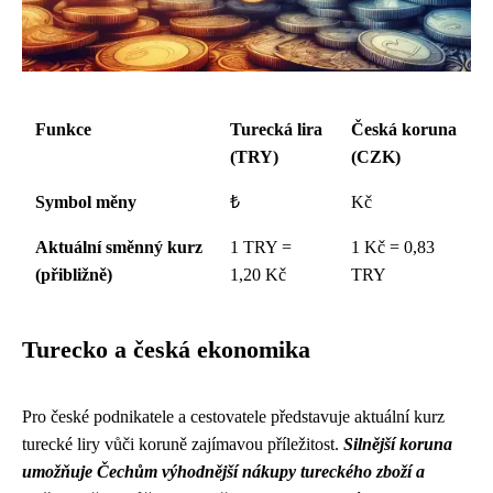
Funkce
Turecká lira
Česká koruna
(TRY)
(CZK)
Symbol měny
₺
Kč
Aktuální směnný kurz
1 TRY =
1 Kč = 0,83
(přibližně)
1,20 Kč
TRY
Turecko a česká ekonomika
Pro české podnikatele a cestovatele představuje aktuální kurz
turecké liry vůči koruně zajímavou příležitost.
Silnější koruna
umožňuje Čechům výhodnější nákupy tureckého zboží a