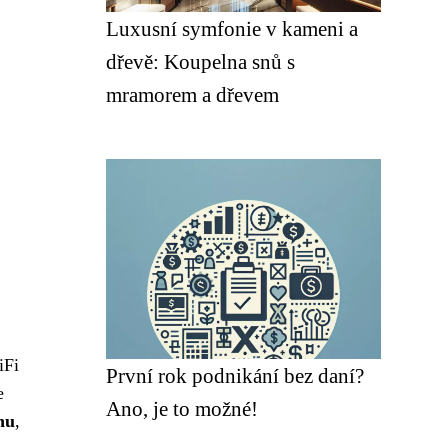
Luxusní symfonie v kameni a
dřevě: Koupelna snů s
mramorem a dřevem
iFi
První rok podnikání bez daní?
e
Ano, je to možné!
hu
,