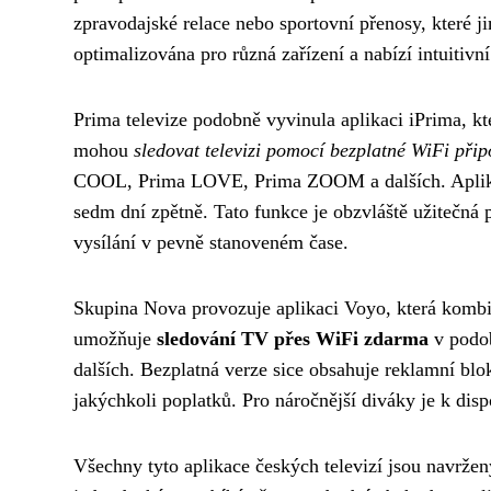
zpravodajské relace nebo sportovní přenosy, které j
optimalizována pro různá zařízení a nabízí intuitivn
Prima televize podobně vyvinula aplikaci iPrima, kt
mohou
sledovat televizi pomocí bezplatné WiFi přip
COOL, Prima LOVE, Prima ZOOM a dalších. Aplikace
sedm dní zpětně. Tato funkce je obzvláště užitečná 
vysílání v pevně stanoveném čase.
Skupina Nova provozuje aplikaci Voyo, která kombi
umožňuje
sledování TV přes WiFi zdarma
v podob
dalších. Bezplatná verze sice obsahuje reklamní blok
jakýchkoli poplatků. Pro náročnější diváky je k di
Všechny tyto aplikace českých televizí jsou navrženy