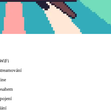
 WiFi
 streamování
line
obsahem
pojení
lání