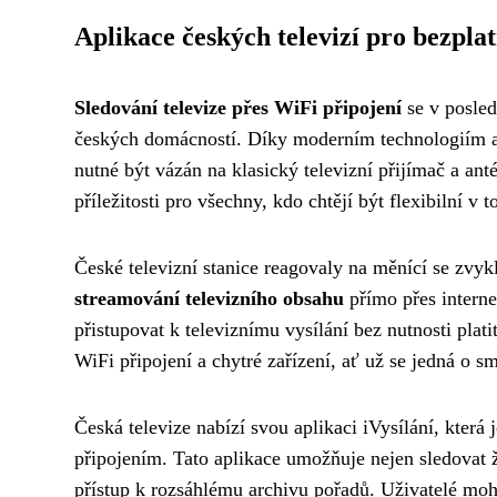
Aplikace českých televizí pro bezpla
Sledování televize přes WiFi připojení
se v posled
českých domácností. Díky moderním technologiím a r
nutné být vázán na klasický televizní přijímač a an
příležitosti pro všechny, kdo chtějí být flexibilní v
České televizní stanice reagovaly na měnící se zvyk
streamování televizního obsahu
přímo přes interne
přistupovat k televiznímu vysílání bez nutnosti plati
WiFi připojení a chytré zařízení, ať už se jedná o sm
Česká televize nabízí svou aplikaci iVysílání, která
připojením. Tato aplikace umožňuje nejen sledovat ž
přístup k rozsáhlému archivu pořadů. Uživatelé moh