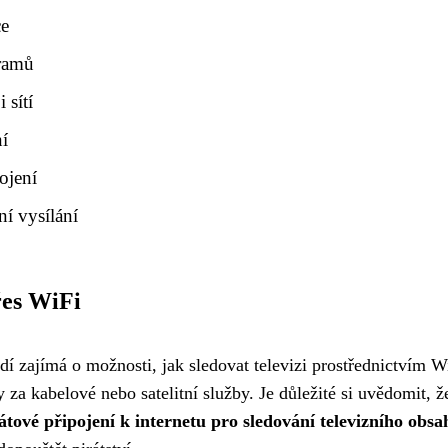
ce
gramů
 sítí
ní
ojení
ní vysílání
řes WiFi
idí zajímá o možnosti, jak sledovat televizi prostřednictvím W
y za kabelové nebo satelitní služby. Je důležité si uvědomit, ž
átové připojení k internetu pro sledování televizního obsa