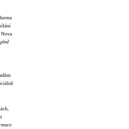
zdarma
sílání
i Nova
 plně
řadům
iciálně
nách,
t
ormace