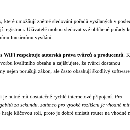
y, které umožňují zpětné sledování pořadů vysílaných v posle
í registraci. Uživatelé mohou sledovat své oblíbené pořady k
nímu lineárnímu vysílání.
přes WiFi respektuje autorská práva tvůrců a producentů
. 
tvorbu kvalitního obsahu a zajišťujete, že tvůrci dostanou
my nejen porušují zákon, ale často obsahují škodlivý softwar
i je nutné mít dostatečně rychlé internetové připojení.
Pro
gabitů za sekundu, zatímco pro vysoké rozlišení je vhodné mít
 hraje klíčovou roli, proto je dobré umístit router na vhodné 