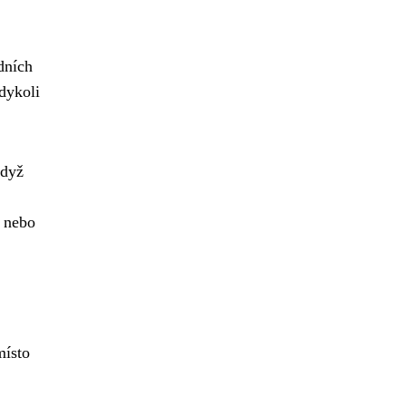
dních
dykoli
Když
e nebo
místo