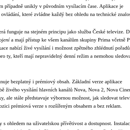
im případně unikly v původním vysílacím čase. Aplikace je
í ovládání, které zvládne každý bez ohledu na technické znalos
erá funguje na stejném principu jako služba České televize. D
ojení
a mají přístup ke všem kanálům skupiny Prima včetně 
 nabízí živé vysílání i možnost zpětného zhlédnutí pořadů
pro ty, kteří mají nepravidelný denní režim a nemohou sledov
nuje bezplatný i prémiový obsah. Základní verze aplikace
ě živého vysílání hlavních kanálů Nova, Nova 2, Nova Cin
y, ale stále představuje výbornou možnost, jak sledovat telev
spozici prémiová verze s rozšířeným obsahem a bez reklam.
 s ohledem na uživatelskou přívětivost a dostupnost. Instalac