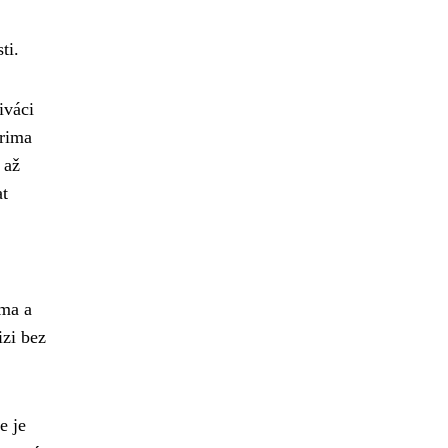
ti.
iváci
Prima
 až
at
ema a
izi bez
e je