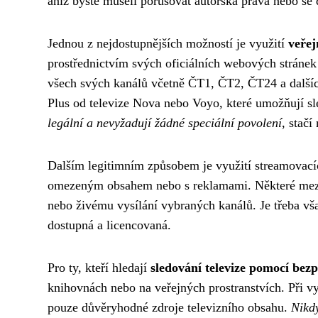
aniž byste museli porušovat autorská práva nebo se d
Jednou z nejdostupnějších možností je využití
veřej
prostřednictvím svých oficiálních webových stránek 
všech svých kanálů včetně ČT1, ČT2, ČT24 a dalšíc
Plus od televize Nova nebo Voyo, které umožňují s
legální a nevyžadují žádné speciální povolení
, stačí
Dalším legitimním způsobem je využití streamovacíc
omezeným obsahem nebo s reklamami. Některé mezi
nebo živému vysílání vybraných kanálů. Je třeba vša
dostupná a licencovaná.
Pro ty, kteří hledají
sledování televize pomocí bez
knihovnách nebo na veřejných prostranstvích. Při vy
pouze důvěryhodné zdroje televizního obsahu.
Nikdy