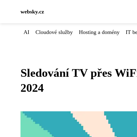
websky.cz
AI
Cloudové služby
Hosting a domény
IT b
Sledování TV přes WiFi
2024