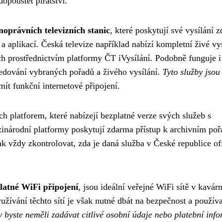
opouštět pirátství.
noprávních televizních stanic
, které poskytují své vysílání 
a aplikací. Česká televize například nabízí kompletní živé vy
h prostřednictvím platformy ČT iVysílání. Podobně funguje 
ledování vybraných pořadů a živého vysílání.
Tyto služby jsou
 mít funkční internetové připojení.
h platforem, které nabízejí bezplatné verze svých služeb s
národní platformy poskytují zdarma přístup k archivním po
k vždy zkontrolovat, zda je daná služba v České republice of
platné WiFi připojení
, jsou ideální veřejné WiFi sítě v kavár
užívání těchto sítí je však nutné dbát na bezpečnost a používa
 byste neměli zadávat citlivé osobní údaje nebo platební inf