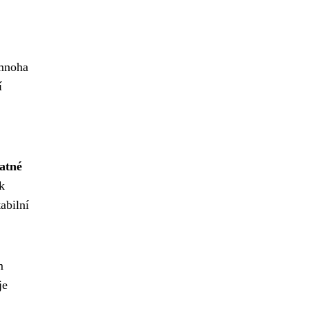
 mnoha
í
atné
k
abilní
m
je