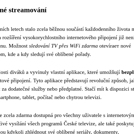
tné streamování
ních letech stalo zcela běžnou součástí každodenního života
ozšíření vysokorychlostního internetového připojení již nen
ténu. Možnost
sledování TV přes WiFi zdarma
otevírает nové
 tom, kde a kdy sledují své oblíbené pořady.
losti diváků a vyvinuly vlastní aplikace, které umožňují
bezpl
tové připojení. Tyto aplikace představují revoluční způsob, ja
t za dodatečné služby nebo předplatné. Stačí mít k dispozici st
artphone, tablet, počítač nebo chytrou televizi.
 je zcela zdarma dostupná pro všechny uživatele s internetový
ivé vysílání všech programů České televize, ale také poskytu
ou kdykoli zhlédnout své oblíbené seriály, dokumenty,