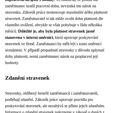
zaměstnanec kratší pracovní dobu, nevzniká mu nárok na
stravenku.
Zákoník práce nestanovuje maximální délku platnosti
stravenek
. Zaměstnavatel si tak může zvolit dobu platnosti dle
vlastního uvážení, obvykle se však pohybuje v řádu několika
měsíců.
Důležité je, aby byla platnost stravenek jasně
stanovena v interní směrnici
, která upravuje poskytování
stravenek ve firmě. Zaměstnanci by měli být s touto směrnicí
seznámeni. V případě propadnutí stravenky z důvodu uplynutí
doby platnosti, nemá zaměstnanec nárok na proplacení její
hodnoty.
Zdanění stravenek
Stravenky, oblíbený benefit zaměstnanců i zaměstnavatelů,
podléhají zdanění. Zákoník práce upravuje pravidla pro
poskytování stravenek, ale nezabývá se přímo jejich zdaněním.
Informace o zdanění stravenek nalezneme v zákoně o daních z