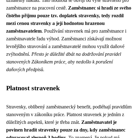
uznatelný náklad. Tato hodnota se odvíjí od výše stravného pro
zaměstnance na pracovní cestě.
Zaměstnanec si hradí ze svého
čistého příjmu pouze tzv. doplatek stravenky, tedy rozdíl
mezi cenou stravenky a její hodnotou hrazenou
zaměstnavatelem
. Používání stravenek má pro zaměstnance i
zaměstnavatele řadu výhod. Zaměstnanci získávají možnost
levnějšího stravování a zaměstnavatelé mohou využít daňové
zvýhodnění.
Přesto je důležité dbát na dodržování pravidel
stanovených Zákoníkem práce, aby nedošlo k porušení
daňových předpisů.
Platnost stravenek
Stravenky, oblíbený zaměstnanecký benefit, podléhají pravidlům
stanoveným v zákoníku práce. Platnost stravenek je jedním z
důležitých aspektů, které je třeba znát.
Zaměstnavatel je
povinen hradit stravenky pouze za dny, kdy zaměstnanec
odpracoval alespoň 3 hodiny
. To znamená, že pokud má