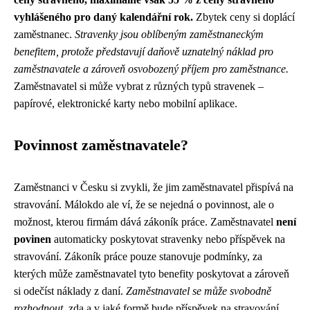
vyhlášeného pro daný kalendářní rok.
Zbytek ceny si doplácí
zaměstnanec.
Stravenky jsou oblíbeným zaměstnaneckým
benefitem, protože představují daňově uznatelný náklad pro
zaměstnavatele a zároveň osvobozený příjem pro zaměstnance.
Zaměstnavatel si může vybrat z různých typů stravenek –
papírové, elektronické karty nebo mobilní aplikace.
Povinnost zaměstnavatele?
Zaměstnanci v Česku si zvykli, že jim zaměstnavatel přispívá na
stravování. Málokdo ale ví, že se nejedná o povinnost, ale o
možnost, kterou firmám dává zákoník práce. Zaměstnavatel
není
povinen
automaticky poskytovat stravenky nebo příspěvek na
stravování. Zákoník práce pouze stanovuje podmínky, za
kterých může zaměstnavatel tyto benefity poskytovat a zároveň
si odečíst náklady z daní.
Zaměstnavatel se může svobodně
rozhodnout
, zda a v jaké formě bude příspěvek na stravování