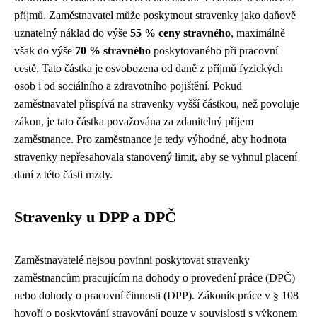
příjmů. Zaměstnavatel může poskytnout stravenky jako daňově
uznatelný náklad do výše
55 % ceny stravného
, maximálně
však do výše
70 % stravného
poskytovaného při pracovní
cestě. Tato částka je osvobozena od daně z příjmů fyzických
osob i od sociálního a zdravotního pojištění. Pokud
zaměstnavatel přispívá na stravenky vyšší částkou, než povoluje
zákon, je tato částka považována za zdanitelný příjem
zaměstnance. Pro zaměstnance je tedy výhodné, aby hodnota
stravenky nepřesahovala stanovený limit, aby se vyhnul placení
daní z této části mzdy.
Stravenky u DPP a DPČ
Zaměstnavatelé nejsou povinni poskytovat stravenky
zaměstnancům pracujícím na dohody o provedení práce (DPČ)
nebo dohody o pracovní činnosti (DPP). Zákoník práce v § 108
hovoří o poskytování stravování pouze v souvislosti s výkonem