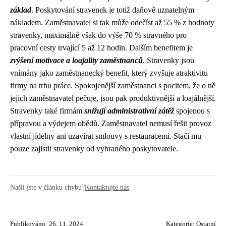
základ
. Poskytování stravenek je totiž daňově uznatelným
nákladem. Zaměstnavatel si tak může odečíst až 55 % z hodnoty
stravenky, maximálně však do výše 70 % stravného pro
pracovní cesty trvající 5 až 12 hodin. Dalším benefitem je
zvýšení motivace a loajality zaměstnanců
. Stravenky jsou
vnímány jako zaměstnanecký benefit, který zvyšuje atraktivitu
firmy na trhu práce. Spokojenější zaměstnanci s pocitem, že o ně
jejich zaměstnavatel pečuje, jsou pak produktivnější a loajálnější.
Stravenky také firmám
snižují administrativní zátěž
spojenou s
přípravou a výdejem obědů. Zaměstnavatel nemusí řešit provoz
vlastní jídelny ani uzavírat smlouvy s restauracemi. Stačí mu
pouze zajistit stravenky od vybraného poskytovatele.
Našli jste v článku chybu?
Kontaktujte nás
Publikováno: 26. 11. 2024
Kategorie:
Ostatní