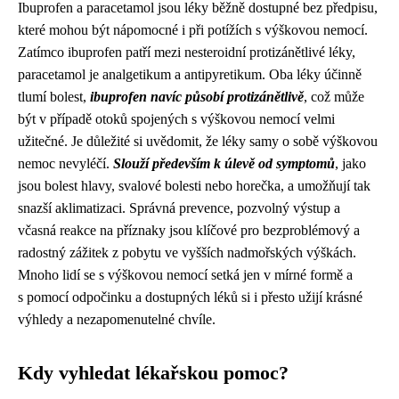
Ibuprofen a paracetamol jsou léky běžně dostupné bez předpisu,
které mohou být nápomocné i při potížích s výškovou nemocí.
Zatímco ibuprofen patří mezi nesteroidní protizánětlivé léky,
paracetamol je analgetikum a antipyretikum. Oba léky účinně
tlumí bolest,
ibuprofen navíc působí protizánětlivě
, což může
být v případě otoků spojených s výškovou nemocí velmi
užitečné. Je důležité si uvědomit, že léky samy o sobě výškovou
nemoc nevyléčí.
Slouží především k úlevě od symptomů
, jako
jsou bolest hlavy, svalové bolesti nebo horečka, a umožňují tak
snazší aklimatizaci. Správná prevence, pozvolný výstup a
včasná reakce na příznaky jsou klíčové pro bezproblémový a
radostný zážitek z pobytu ve vyšších nadmořských výškách.
Mnoho lidí se s výškovou nemocí setká jen v mírné formě a
s pomocí odpočinku a dostupných léků si i přesto užijí krásné
výhledy a nezapomenutelné chvíle.
Kdy vyhledat lékařskou pomoc?