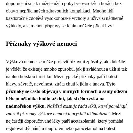
doporučení si tak můžete užít i pobyt ve vysokých horách bez
obav z nepříjemných zdravotních komplikací. Mnoho lidí
každoročně zdolává vysokohorské vrcholy a užívá si nádherné
výhledy, a s trochou přípravy se k nim můžete přidat i vy!
Příznaky výškové nemoci
Výšková nemoc se může projevit různými způsoby, ale důležité
je vědět, že existuje mnoho způsobů, jak ji zvládnout a užít si tak
naplno horskou turistiku. Mezi typické příznaky patří bolest
hlavy, závratě, nevolnost, ztráta chuti k jídlu a únava.
Tyto
příznaky se často objevují v mírných formách a samy odezní
během několika hodin až dní, jak si tělo zvyká na
nadmořskou výšku.
Naštěstí existuje řada léků, které pomáhají
zmírnit příznaky výškové nemoci a urychlit aklimatizaci.
Mezi
nejčastěji doporučované léky patří acetazolamid, který pomáhá
regulovat dýchání, a ibuprofen nebo paracetamol na bolest