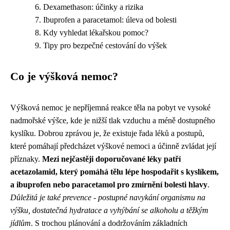
Dexamethason: účinky a rizika
Ibuprofen a paracetamol: úleva od bolesti
Kdy vyhledat lékařskou pomoc?
Tipy pro bezpečné cestování do výšek
Co je výšková nemoc?
Výšková nemoc je nepříjemná reakce těla na pobyt ve vysoké
nadmořské výšce, kde je nižší tlak vzduchu a méně dostupného
kyslíku. Dobrou zprávou je, že existuje řada léků a postupů,
které pomáhají předcházet výškové nemoci a účinně zvládat její
příznaky.
Mezi nejčastěji doporučované léky patří
acetazolamid, který pomáhá tělu lépe hospodařit s kyslíkem,
a ibuprofen nebo paracetamol pro zmírnění bolesti hlavy
.
Důležitá je také prevence - postupné navykání organismu na
výšku, dostatečná hydratace a vyhýbání se alkoholu a těžkým
jídlům
. S trochou plánování a dodržováním základních