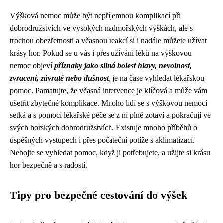
Výšková nemoc může být nepříjemnou komplikací při
dobrodružstvích ve vysokých nadmořských výškách, ale s
trochou obezřetnosti a včasnou reakcí si i nadále můžete užívat
krásy hor. Pokud se u vás i přes užívání léků na výškovou
nemoc objeví
příznaky jako silná bolest hlavy, nevolnost,
zvracení, závratě nebo dušnost
, je na čase vyhledat lékařskou
pomoc. Pamatujte, že včasná intervence je klíčová a může vám
ušetřit zbytečné komplikace. Mnoho lidí se s výškovou nemocí
setká a s pomocí lékařské péče se z ní plně zotaví a pokračují ve
svých horských dobrodružstvích. Existuje mnoho příběhů o
úspěšných výstupech i přes počáteční potíže s aklimatizací.
Nebojte se vyhledat pomoc, když ji potřebujete, a užijte si krásu
hor bezpečně a s radostí.
Tipy pro bezpečné cestování do výšek