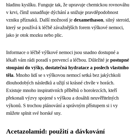
hladinu kyslíku. Funguje tak, že upravuje chemickou rovnováhu
v krvi, čímž usnadňuje dýchání a snižuje pravděpodobnost
vzniku příznaků. Další možností je
dexamethason
, silný steroid,
který se používá k léčbě závažnějších forem výškové nemoci,
jako je otok mozku nebo plic.
Informace o léčbě výškové nemoci jsou snadno dostupné a
lékaři vám rádi poradí s prevencí a léčbou. Důležité je
postupné
stoupání do výšky, dostatečná hydratace a poslech vlastního
těla
. Mnoho lidí se s výškovou nemocí setká bez jakýchkoli
dlouhodobých následků a užijí si krásné chvíle v horách.
Existuje mnoho inspirativních příběhů o horolezcích, kteří
překonali výzvy spojené s výškou a dosáhli neuvěřitelných
výkonů. S trochou plánování a správným přístupem si i vy
můžete splnit své horské sny.
Acetazolamid: použití a dávkování