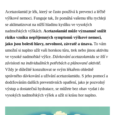
Acetazolamid je lék, který se často používá k prevenci a léčbě
výškové nemoci. Funguje tak, že pomáhá vašemu tělu rychleji
se aklimatizovat na nižší hladinu kyslíku ve vysokých
nadmořských výškách.
Acetazolamid může významně snížit
riziko vzniku nepříjemných symptomů výškové nemoci,
jako jsou bolesti hlavy, nevolnost, závratě a únava.
To vám
umožní si naplno užít vaši horskou túru, trek nebo jinou aktivitu
ve vysoké nadmořské výšce.
Dávkování acetazolamidu se liší v
závislosti na individuálních potřebách a plánované aktivitě.
Vždy je důležité konzultovat se svým lékařem ohledně
správného dávkování a užívání acetazolamidu. S jeho pomocí a
dodržováním dalších preventivních opatření, jako je pozvolný
výstup a dostatečná hydratace, se můžete bez obav vydat i do
vysokých nadmořských výšek a užít si krásu hor naplno.