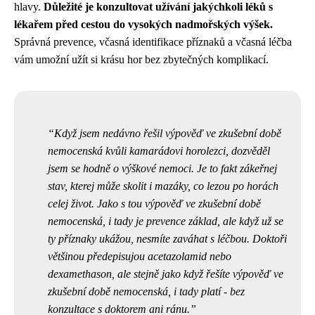
hlavy.
Důležité je konzultovat užívání jakýchkoli léků s
lékařem před cestou do vysokých nadmořských výšek.
Správná prevence, včasná identifikace příznaků a včasná léčba
vám umožní užít si krásu hor bez zbytečných komplikací.
Když jsem nedávno řešil
výpověď ve zkušební době
nemocenská
kvůli kamarádovi horolezci, dozvěděl
jsem se hodně o výškové nemoci. Je to fakt zákeřnej
stav, kterej může skolit i mazáky, co lezou po horách
celej život. Jako s tou výpověď ve zkušební době
nemocenská, i tady je prevence základ, ale když už se
ty příznaky ukážou, nesmíte zaváhat s léčbou. Doktoři
většinou předepisujou acetazolamid nebo
dexamethason, ale stejně jako když řešíte výpověď ve
zkušební době nemocenská, i tady platí - bez
konzultace s doktorem ani ránu.