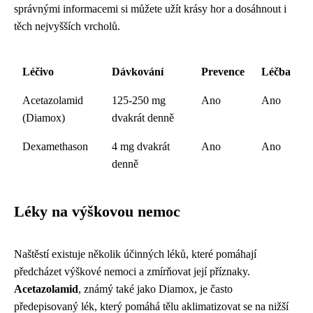
správnými informacemi si můžete užít krásy hor a dosáhnout i
těch nejvyšších vrcholů.
Léčivo
Dávkování
Prevence
Léčba
Acetazolamid
125-250 mg
Ano
Ano
(Diamox)
dvakrát denně
Dexamethason
4 mg dvakrát
Ano
Ano
denně
Léky na výškovou nemoc
Naštěstí existuje několik účinných léků, které pomáhají
předcházet výškové nemoci a zmírňovat její příznaky.
Acetazolamid
, známý také jako Diamox, je často
předepisovaný lék, který pomáhá tělu aklimatizovat se na nižší