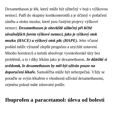
Dexamethason je lék, který může být užitečný v boji s výškovou
nemocí. Patří do skupiny kortikosteroidů a je účinný v potlačení
zánětu a otoku mozku, které jsou častými projevy výškové
nemoci.
Dexamethason je obzvláště užitečný při léčbě
závažnějších forem výškové nemoci, jako je výškový otok
mozku (HACE) a výškový otok plic (HAPE).
Jeho včasné
podání může výrazně zlepšit prognózu a urychlit zotavení.
Mnoho horolezců a turistů absolvuje vysokohorské túry bez
problémů, a to i díky lékům jako je dexamethason.
Je důležité si
uvědomit, že dexamethason by měl být užíván pouze na
doporučení lékaře.
Samoléčba může být nebezpečná. Vždy se
poraďte se svým lékařem o vhodnosti užívání dexamethasonu,
zejména pokud máte zdravotní potíže.
Ibuprofen a paracetamol: úleva od bolesti