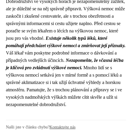
Dobrodružství ve vysokých horách je nezapomenutelný zážitek,
ale je důležité se na něj správně připravit. Výšková nemoc může
zaskočit i zkušené cestovatele, ale s trochou obezřetnosti a
správnými informacemi si cestu užijete naplno. Před cestou se
poraďte se svým lékařem o lécích na výškovou nemoc, které
jsou pro vás vhodné.
Existuje několik typů léků, které
pomáhají předcházet výškové nemoci a zmírňovat její příznaky.
Váš lékař vám poskytne podrobné informace o dávkování a
případných vedlejších účincích.
Nezapomeňte, že včasná léčba
je klíčová pro zvládnutí výškové nemoci.
Mnoho lidí se s
výškovou nemocí setkává jen v mírné formě a s pomocí léků a
správné aklimatizace si i tak užijí úchvatné výhledy a horskou
atmosféru. Pamatujte, že s trochou plánování a přípravy se i ve
vysokých nadmořských výškách můžete cítit skvěle a užít si
nezapomenutelné dobrodružství.
Našli jste v článku chybu?
Kontaktujte nás