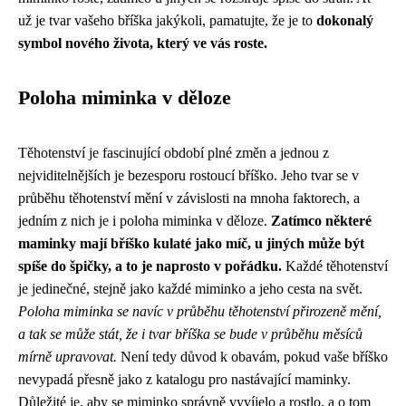
už je tvar vašeho bříška jakýkoli, pamatujte, že je to
dokonalý
symbol nového života, který ve vás roste.
Poloha miminka v děloze
Těhotenství je fascinující období plné změn a jednou z
nejviditelnějších je bezesporu rostoucí bříško. Jeho tvar se v
průběhu těhotenství mění v závislosti na mnoha faktorech, a
jedním z nich je i poloha miminka v děloze.
Zatímco některé
maminky mají bříško kulaté jako míč, u jiných může být
spíše do špičky, a to je naprosto v pořádku.
Každé těhotenství
je jedinečné, stejně jako každé miminko a jeho cesta na svět.
Poloha miminka se navíc v průběhu těhotenství přirozeně mění,
a tak se může stát, že i tvar bříška se bude v průběhu měsíců
mírně upravovat.
Není tedy důvod k obavám, pokud vaše bříško
nevypadá přesně jako z katalogu pro nastávající maminky.
Důležité je, aby se miminko správně vyvíjelo a rostlo, a o tom