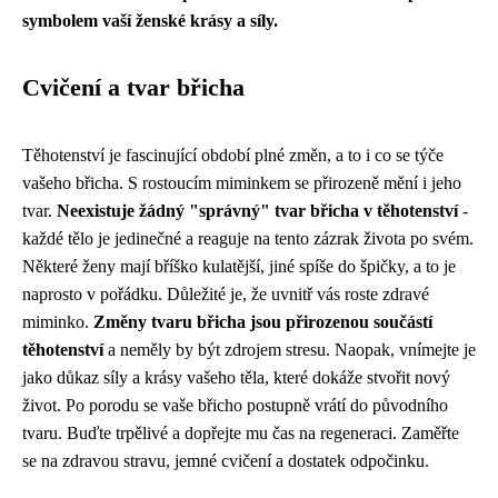
symbolem vaší ženské krásy a síly.
Cvičení a tvar břicha
Těhotenství je fascinující období plné změn, a to i co se týče
vašeho břicha. S rostoucím miminkem se přirozeně mění i jeho
tvar.
Neexistuje žádný "správný" tvar břicha v těhotenství
-
každé tělo je jedinečné a reaguje na tento zázrak života po svém.
Některé ženy mají bříško kulatější, jiné spíše do špičky, a to je
naprosto v pořádku. Důležité je, že uvnitř vás roste zdravé
miminko.
Změny tvaru břicha jsou přirozenou součástí
těhotenství
a neměly by být zdrojem stresu. Naopak, vnímejte je
jako důkaz síly a krásy vašeho těla, které dokáže stvořit nový
život. Po porodu se vaše břicho postupně vrátí do původního
tvaru. Buďte trpělivé a dopřejte mu čas na regeneraci. Zaměřte
se na zdravou stravu, jemné cvičení a dostatek odpočinku.