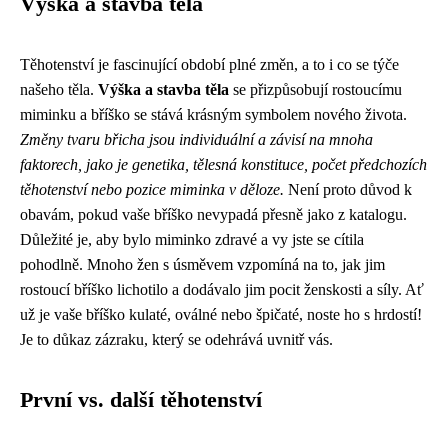
Výška a stavba těla
Těhotenství je fascinující období plné změn, a to i co se týče
našeho těla.
Výška a stavba těla
se přizpůsobují rostoucímu
miminku a bříško se stává krásným symbolem nového života.
Změny tvaru břicha jsou individuální a závisí na mnoha
faktorech, jako je genetika, tělesná konstituce, počet předchozích
těhotenství nebo pozice miminka v děloze.
Není proto důvod k
obavám, pokud vaše bříško nevypadá přesně jako z katalogu.
Důležité je, aby bylo miminko zdravé a vy jste se cítila
pohodlně. Mnoho žen s úsměvem vzpomíná na to, jak jim
rostoucí bříško lichotilo a dodávalo jim pocit ženskosti a síly. Ať
už je vaše bříško kulaté, oválné nebo špičaté, noste ho s hrdostí!
Je to důkaz zázraku, který se odehrává uvnitř vás.
První vs. další těhotenství