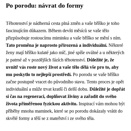
Po porodu: návrat do formy
Těhotenství je nádherná cesta plná změn a vaše bříško je toho
fascinujícím důkazem. Během devíti měsíců se vaše tělo
přizpůsobuje rostoucímu miminku a vaše bříško se mění s ním.
Tato proměna je naprosto přirozená a individuální.
Některé
ženy mají bříško kulaté jako míč, jiné spíše oválné a u některých
je patrné až v pozdějších fázích těhotenství.
Důležité je, že
uvnitř vás roste nový život a vaše tělo dělá vše pro to, aby
mu poskytlo to nejlepší prostředí.
Po porodu se vaše bříško
začne postupně vracet do původního stavu. Tento proces je opět
individuální a může trvat kratší či delší dobu.
Důležité je dopřát
si čas na regeneraci, doplňovat živiny a zařadit do svého
života přiměřenou fyzickou aktivitu.
Inspirací vám mohou být
příběhy mnoha maminek, které se po porodu dokázaly vrátit do
skvělé formy a těší se z mateřství i ze svého těla.