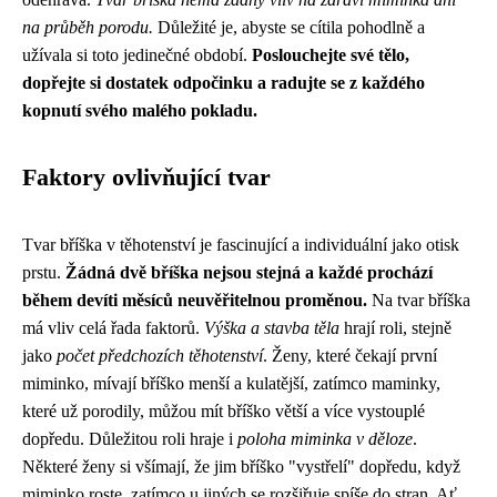
na průběh porodu.
Důležité je, abyste se cítila pohodlně a
užívala si toto jedinečné období.
Poslouchejte své tělo,
dopřejte si dostatek odpočinku a radujte se z každého
kopnutí svého malého pokladu.
Faktory ovlivňující tvar
Tvar bříška v těhotenství je fascinující a individuální jako otisk
prstu.
Žádná dvě bříška nejsou stejná a každé prochází
během devíti měsíců neuvěřitelnou proměnou.
Na tvar bříška
má vliv celá řada faktorů.
Výška a stavba těla
hrají roli, stejně
jako
počet předchozích těhotenství
. Ženy, které čekají první
miminko, mívají bříško menší a kulatější, zatímco maminky,
které už porodily, můžou mít bříško větší a více vystouplé
dopředu. Důležitou roli hraje i
poloha miminka v děloze
.
Některé ženy si všímají, že jim bříško "vystřelí" dopředu, když
miminko roste, zatímco u jiných se rozšiřuje spíše do stran. Ať