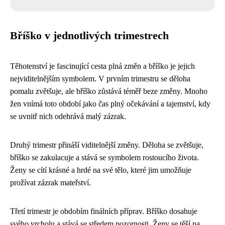
Bříško v jednotlivých trimestrech
Těhotenství je fascinující cesta plná změn a bříško je jejich
nejviditelnějším symbolem. V prvním trimestru se děloha
pomalu zvětšuje, ale bříško zůstává téměř beze změny. Mnoho
žen vnímá toto období jako čas plný očekávání a tajemství, kdy
se uvnitř nich odehrává malý zázrak.
Druhý trimestr přináší viditelnější změny. Děloha se zvětšuje,
bříško se zakulacuje a stává se symbolem rostoucího života.
Ženy se cítí krásné a hrdé na své tělo, které jim umožňuje
prožívat zázrak mateřství.
Třetí trimestr je obdobím finálních příprav. Bříško dosahuje
svého vrcholu a stává se středem pozornosti. Ženy se těší na