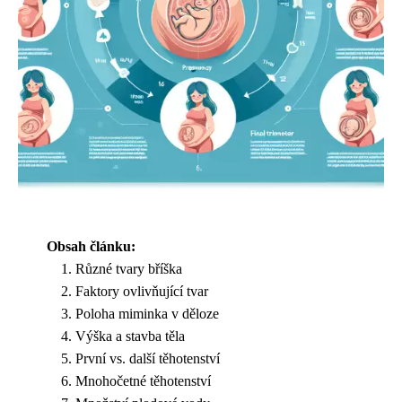
Obsah článku:
Různé tvary bříška
Faktory ovlivňující tvar
Poloha miminka v děloze
Výška a stavba těla
První vs. další těhotenství
Mnohočetné těhotenství