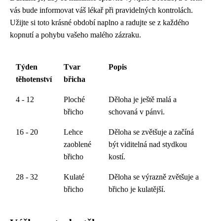
vás bude informovat váš lékař při pravidelných kontrolách.
Užijte si toto krásné období naplno a radujte se z každého
kopnutí a pohybu vašeho malého zázraku.
Týden
Tvar
Popis
těhotenství
břicha
4 - 12
Ploché
Děloha je ještě malá a
břicho
schovaná v pánvi.
16 - 20
Lehce
Děloha se zvětšuje a začíná
zaoblené
být viditelná nad stydkou
břicho
kostí.
28 - 32
Kulaté
Děloha se výrazně zvětšuje a
břicho
břicho je kulatější.