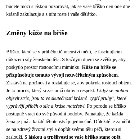
budete moci s láskou pozorovat, jak se vaše bříško den ode dne
krásně zakulacuje a s ním roste i vaše děťátko.
Změny kůže na břiše
Bříško, které se v průběhu těhotenství mění, je fascinujícím
důkazem síly ženského těla. S každým dnem se zvětšuje, aby
poskytlo prostor rostoucímu miminku.
Kůže na břiše se
přizpůsobuje tomuto vývoji neuvěřitelným způsobem
.
Získává na pružnosti a roztahuje se, aby pokryla rostoucí objem.
Je to proces, který si zaslouží obdiv a respekt.
I když se mohou
objevit strie, jsou to ve skutečnosti krásné "tygří pruhy", které
vyprávějí příběh o síle a kráse mateřství.
Po porodu se bříško
postupně vrací do své původní podoby. Pamatujte, že každá
žena je jiná a každé těhotenství je jedinečné. Důležité je zaměřit
se na zdravý životní styl a dopřát svému tělu péči, kterou si
zaslouží.
S láskou a trpělivostí se vaše bříško stane opět