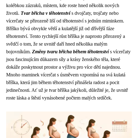
kolébkou zázraků, místem, kde roste hned několik nových
životů.
Tvar břicha v těhotenství
s dvojčaty, trojčaty nebo
vícerčaty se přirozeně liší od těhotenství s jedním miminkem.
Bříško bývá obvykle větší a kulatější již od dřívější fáze
těhotenství. Tento rychlejší růst bříška je naprosto přirozený a
svědčí o tom, že se uvnitř daří hned několika malým
bojovníkům.
Změny tvaru břicha během těhotenství
s vícerčaty
jsou fascinujícím důkazem síly a krásy ženského těla, které
dokáže poskytnout prostor a výživu pro více dětí najednou.
Mnoho maminek vícerčat s úsměvem vzpomíná na svá kulatá
bříška, která jim během těhotenství přinášela radost a pocit
jedinečnosti. Ať už je tvar bříška jakýkoli, důležité je, že uvnitř
roste láska a štěstí vynásobené počtem malých srdíček.