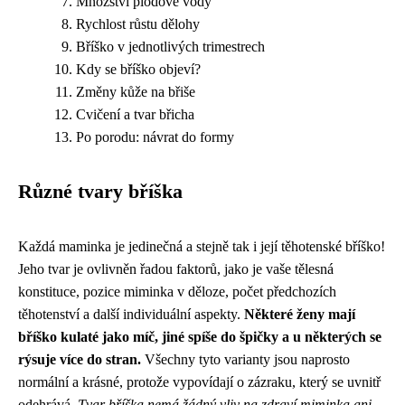
Množství plodové vody
Rychlost růstu dělohy
Bříško v jednotlivých trimestrech
Kdy se bříško objeví?
Změny kůže na břiše
Cvičení a tvar břicha
Po porodu: návrat do formy
Různé tvary bříška
Každá maminka je jedinečná a stejně tak i její těhotenské bříško!
Jeho tvar je ovlivněn řadou faktorů, jako je vaše tělesná
konstituce, pozice miminka v děloze, počet předchozích
těhotenství a další individuální aspekty.
Některé ženy mají
bříško kulaté jako míč, jiné spíše do špičky a u některých se
rýsuje více do stran.
Všechny tyto varianty jsou naprosto
normální a krásné, protože vypovídají o zázraku, který se uvnitř
odehrává.
Tvar bříška nemá žádný vliv na zdraví miminka ani