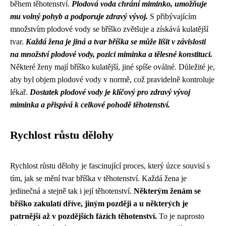
během těhotenství.
Plodová voda chrání miminko, umožňuje
mu volný pohyb a podporuje zdravý vývoj.
S přibývajícím
množstvím plodové vody se bříško zvětšuje a získává kulatější
tvar.
Každá žena je jiná a tvar bříška se může lišit v závislosti
na množství plodové vody, pozici miminka a tělesné konstituci.
Některé ženy mají bříško kulatější, jiné spíše oválné. Důležité je,
aby byl objem plodové vody v normě, což pravidelně kontroluje
lékař.
Dostatek plodové vody je klíčový pro zdravý vývoj
miminka a přispívá k celkové pohodě těhotenství.
Rychlost růstu dělohy
Rychlost růstu dělohy je fascinující proces, který úzce souvisí s
tím, jak se mění tvar bříška v těhotenství. Každá žena je
jedinečná a stejně tak i její těhotenství.
Některým ženám se
bříško zakulatí dříve, jiným později a u některých je
patrnější až v pozdějších fázích těhotenství.
To je naprosto