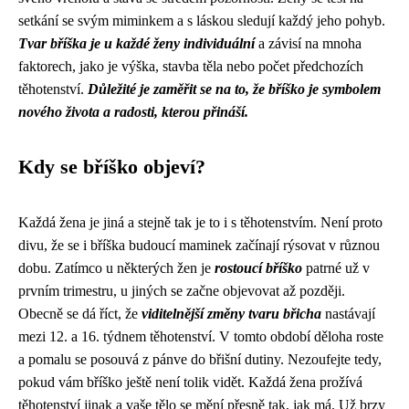
setkání se svým miminkem a s láskou sledují každý jeho pohyb.
Tvar bříška je u každé ženy individuální
a závisí na mnoha
faktorech, jako je výška, stavba těla nebo počet předchozích
těhotenství.
Důležité je zaměřit se na to, že bříško je symbolem
nového života a radosti, kterou přináší.
Kdy se bříško objeví?
Každá žena je jiná a stejně tak je to i s těhotenstvím. Není proto
divu, že se i bříška budoucí maminek začínají rýsovat v různou
dobu. Zatímco u některých žen je
rostoucí bříško
patrné už v
prvním trimestru, u jiných se začne objevovat až později.
Obecně se dá říct, že
viditelnější změny tvaru břicha
nastávají
mezi 12. a 16. týdnem těhotenství. V tomto období děloha roste
a pomalu se posouvá z pánve do břišní dutiny. Nezoufejte tedy,
pokud vám bříško ještě není tolik vidět. Každá žena prožívá
těhotenství jinak a vaše tělo se mění přesně tak, jak má. Už brzy