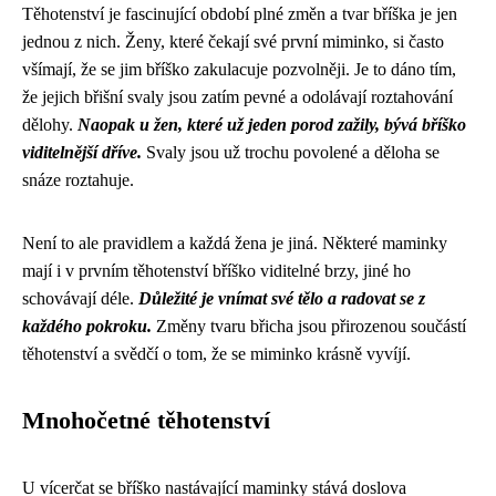
Těhotenství je fascinující období plné změn a tvar bříška je jen
jednou z nich. Ženy, které čekají své první miminko, si často
všímají, že se jim bříško zakulacuje pozvolněji. Je to dáno tím,
že jejich břišní svaly jsou zatím pevné a odolávají roztahování
dělohy.
Naopak u žen, které už jeden porod zažily, bývá bříško
viditelnější dříve.
Svaly jsou už trochu povolené a děloha se
snáze roztahuje.
Není to ale pravidlem a každá žena je jiná. Některé maminky
mají i v prvním těhotenství bříško viditelné brzy, jiné ho
schovávají déle.
Důležité je vnímat své tělo a radovat se z
každého pokroku.
Změny tvaru břicha jsou přirozenou součástí
těhotenství a svědčí o tom, že se miminko krásně vyvíjí.
Mnohočetné těhotenství
U vícerčat se bříško nastávající maminky stává doslova