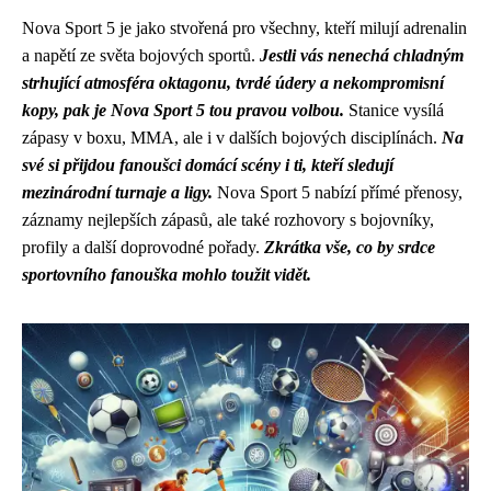
Nova Sport 5 je jako stvořená pro všechny, kteří milují adrenalin
a napětí ze světa bojových sportů.
Jestli vás nenechá chladným
strhující atmosféra oktagonu, tvrdé údery a nekompromisní
kopy, pak je Nova Sport 5 tou pravou volbou.
Stanice vysílá
zápasy v boxu, MMA, ale i v dalších bojových disciplínách.
Na
své si přijdou fanoušci domácí scény i ti, kteří sledují
mezinárodní turnaje a ligy.
Nova Sport 5 nabízí přímé přenosy,
záznamy nejlepších zápasů, ale také rozhovory s bojovníky,
profily a další doprovodné pořady.
Zkrátka vše, co by srdce
sportovního fanouška mohlo toužit vidět.