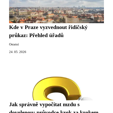
Kde v Praze vyzvednout řidičský
průkaz: Přehled úřadů
Ostatní
24. 05. 2026
Jak správně vypočítat mzdu s
dovolenou: průvodce krok za krokem