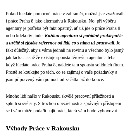
Pokud hledáte pomocné práce v zahraničí, možná jste zvažovali
i
práce Praha 8
jako alternativu k Rakousku. No, při výběru
agentury je potřeba být fakt opatrný, ať už jde o práce Praha 8
nebo kdekoliv jinde.
Každou agenturu si pořádně proklepněte
a
určitě si zjistěte reference od lidí, co s nima už pracovali
. Je
fakt důležitý, aby s váma jednali na rovinu a všechno bylo jasný
jak facka. Jasně že existuje spousta férových agentur - třeba
když hledáte práce Praha 8, najdete tam spoustu solidních firem.
Prostě se koukejte po těch, co se zajímaj o vaše požadavky a
jsou připravený vám pomoct od začátku až do konce.
Mnoho lidí našlo v Rakousku skvělé pracovní příležitosti a
splnili si své sny. S trochou obezřetnosti a správným přístupem
se i vám může podařit najít práci, která vám bude vyhovovat.
Výhody Práce v Rakousku