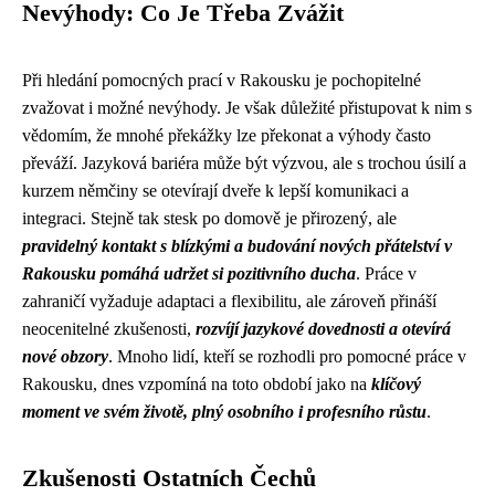
Nevýhody: Co Je Třeba Zvážit
Při hledání pomocných prací v Rakousku je pochopitelné
zvažovat i možné nevýhody. Je však důležité přistupovat k nim s
vědomím, že mnohé překážky lze překonat a výhody často
převáží. Jazyková bariéra může být výzvou, ale s trochou úsilí a
kurzem němčiny se otevírají dveře k lepší komunikaci a
integraci. Stejně tak stesk po domově je přirozený, ale
pravidelný kontakt s blízkými a budování nových přátelství v
Rakousku pomáhá udržet si pozitivního ducha
. Práce v
zahraničí vyžaduje adaptaci a flexibilitu, ale zároveň přináší
neocenitelné zkušenosti,
rozvíjí jazykové dovednosti a otevírá
nové obzory
. Mnoho lidí, kteří se rozhodli pro pomocné práce v
Rakousku, dnes vzpomíná na toto období jako na
klíčový
moment ve svém životě, plný osobního i profesního růstu
.
Zkušenosti Ostatních Čechů