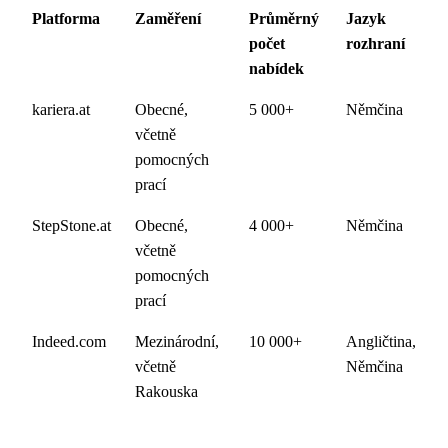
Platforma
Zaměření
Průměrný
Jazyk
počet
rozhraní
nabídek
kariera.at
Obecné,
5 000+
Němčina
včetně
pomocných
prací
StepStone.at
Obecné,
4 000+
Němčina
včetně
pomocných
prací
Indeed.com
Mezinárodní,
10 000+
Angličtina,
včetně
Němčina
Rakouska