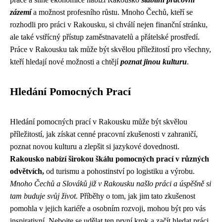
zázemí
a možnost profesního růstu. Mnoho Čechů, kteří se
rozhodli pro práci v Rakousku, si chválí nejen finanční stránku,
ale také vstřícný přístup zaměstnavatelů a přátelské prostředí.
Práce v Rakousku tak může být skvělou příležitostí pro všechny,
kteří hledají nové možnosti a chtějí
poznat jinou kulturu
.
Hledání Pomocných Prací
Hledání pomocných prací v Rakousku může být skvělou
příležitostí, jak získat cenné pracovní zkušenosti v zahraničí,
poznat novou kulturu a zlepšit si jazykové dovednosti.
Rakousko nabízí širokou škálu pomocných prací v různých
odvětvích,
od turismu a pohostinství po logistiku a výrobu.
Mnoho Čechů a Slováků již v Rakousku našlo práci a úspěšně si
tam buduje svůj život.
Příběhy o tom, jak jim tato zkušenost
pomohla v jejich kariéře a osobním rozvoji, mohou být pro vás
inspirativní. Nebojte se udělat ten první krok a začít hledat práci