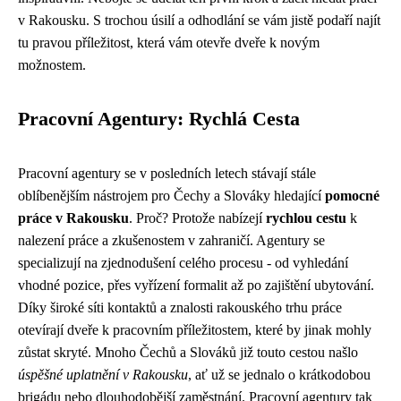
v Rakousku. S trochou úsilí a odhodlání se vám jistě podaří najít
tu pravou příležitost, která vám otevře dveře k novým
možnostem.
Pracovní Agentury: Rychlá Cesta
Pracovní agentury se v posledních letech stávají stále
oblíbenějším nástrojem pro Čechy a Slováky hledající
pomocné
práce v Rakousku
. Proč? Protože nabízejí
rychlou cestu
k
nalezení práce a zkušenostem v zahraničí. Agentury se
specializují na zjednodušení celého procesu - od vyhledání
vhodné pozice, přes vyřízení formalit až po zajištění ubytování.
Díky široké síti kontaktů a znalosti rakouského trhu práce
otevírají dveře k pracovním příležitostem, které by jinak mohly
zůstat skryté. Mnoho Čechů a Slováků již touto cestou našlo
úspěšné uplatnění v Rakousku
, ať už se jednalo o krátkodobou
brigádu nebo dlouhodobější zaměstnání. Pracovní agentury tak