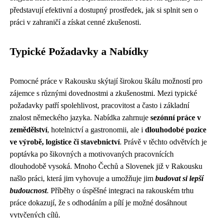
představují efektivní a dostupný prostředek, jak si splnit sen o
práci v zahraničí a získat cenné zkušenosti.
Typické Požadavky a Nabídky
Pomocné práce v Rakousku skýtají širokou škálu možností pro
zájemce s různými dovednostmi a zkušenostmi. Mezi typické
požadavky patří spolehlivost, pracovitost a často i základní
znalost německého jazyka. Nabídka zahrnuje
sezónní práce v
zemědělství
, hotelnictví a gastronomii, ale i
dlouhodobé pozice
ve výrobě, logistice či stavebnictví
. Právě v těchto odvětvích je
poptávka po šikovných a motivovaných pracovnících
dlouhodobě vysoká. Mnoho Čechů a Slovenek již v Rakousku
našlo práci, která jim vyhovuje a umožňuje jim
budovat si lepší
budoucnost
. Příběhy o úspěšné integraci na rakouském trhu
práce dokazují, že s odhodáním a pílí je možné dosáhnout
vytyčených cílů.