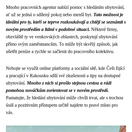
Mnoho pracovních agentur nabízí pomoc s hledáním ubytování,
ať už se jedná o sdílený pokoj nebo menší byt.
Tato možnost je
ideální pro ty, kteří se teprve rozkoukávají a chtějí se seznámit s
novým prostředím a lidmi v podobné situaci.
Některé firmy,
obzvláště ty ve venkovských oblastech, poskytují ubytování
přímo svým zaměstnancům. To může být skvělý způsob, jak
ušetřit peníze a rychle se začlenit do pracovního kolektivu.
Nebojte se využít online platformy a sociální sítě, kde Češi žijící
a pracující v Rakousku sdílí své zkušenosti a tipy na dostupné
ubytování.
Mnoho z nich si prošlo stejnou cestou a rádi
pomohou nováčkům zorientovat se v novém prostředí.
Pamatujte, že hledání ubytování může chvíli trvat, ale s trochou
úsilí a pozitivním přístupem určitě najdete to pravé místo pro
vás.