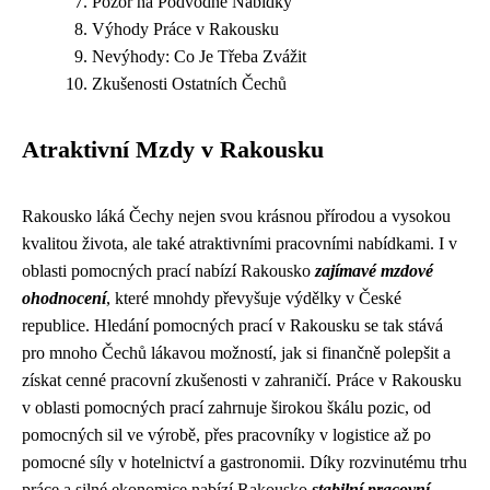
Pozor na Podvodné Nabídky
Výhody Práce v Rakousku
Nevýhody: Co Je Třeba Zvážit
Zkušenosti Ostatních Čechů
Atraktivní Mzdy v Rakousku
Rakousko láká Čechy nejen svou krásnou přírodou a vysokou
kvalitou života, ale také atraktivními pracovními nabídkami. I v
oblasti pomocných prací nabízí Rakousko
zajímavé mzdové
ohodnocení
, které mnohdy převyšuje výdělky v České
republice. Hledání pomocných prací v Rakousku se tak stává
pro mnoho Čechů lákavou možností, jak si finančně polepšit a
získat cenné pracovní zkušenosti v zahraničí. Práce v Rakousku
v oblasti pomocných prací zahrnuje širokou škálu pozic, od
pomocných sil ve výrobě, přes pracovníky v logistice až po
pomocné síly v hotelnictví a gastronomii. Díky rozvinutému trhu
práce a silné ekonomice nabízí Rakousko
stabilní pracovní