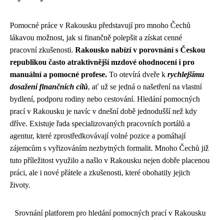
Pomocné práce v Rakousku představují pro mnoho Čechů
lákavou možnost, jak si finančně polepšit a získat cenné
pracovní zkušenosti.
Rakousko nabízí v porovnání s Českou
republikou často atraktivnější mzdové ohodnocení i pro
manuální a pomocné profese.
To otevírá dveře k
rychlejšímu
dosažení finančních cílů
, ať už se jedná o našetření na vlastní
bydlení, podporu rodiny nebo cestování. Hledání pomocných
prací v Rakousku je navíc v dnešní době jednodušší než kdy
dříve. Existuje řada specializovaných pracovních portálů a
agentur, které zprostředkovávají volné pozice a pomáhají
zájemcům s vyřizováním nezbytných formalit. Mnoho Čechů již
tuto příležitost využilo a našlo v Rakousku nejen dobře placenou
práci, ale i nové přátele a zkušenosti, které obohatily jejich
životy.
Srovnání platforem pro hledání pomocných prací v Rakousku