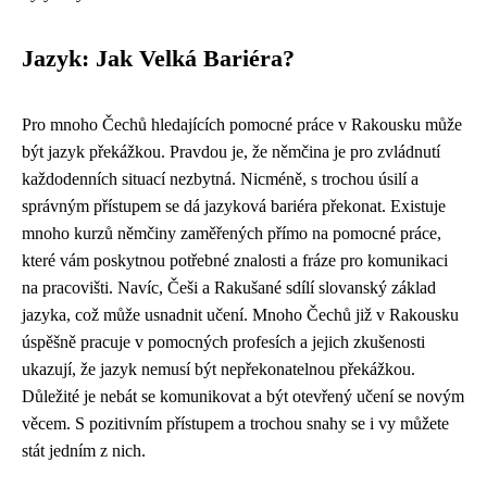
Jazyk: Jak Velká Bariéra?
Pro mnoho Čechů hledajících pomocné práce v Rakousku může
být jazyk překážkou. Pravdou je, že němčina je pro zvládnutí
každodenních situací nezbytná. Nicméně, s trochou úsilí a
správným přístupem se dá jazyková bariéra překonat. Existuje
mnoho kurzů němčiny zaměřených přímo na pomocné práce,
které vám poskytnou potřebné znalosti a fráze pro komunikaci
na pracovišti. Navíc, Češi a Rakušané sdílí slovanský základ
jazyka, což může usnadnit učení. Mnoho Čechů již v Rakousku
úspěšně pracuje v pomocných profesích a jejich zkušenosti
ukazují, že jazyk nemusí být nepřekonatelnou překážkou.
Důležité je nebát se komunikovat a být otevřený učení se novým
věcem. S pozitivním přístupem a trochou snahy se i vy můžete
stát jedním z nich.