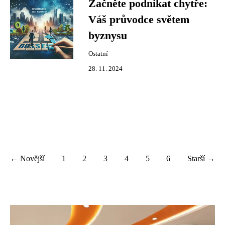
Začněte podnikat chytře:
Váš průvodce světem
byznysu
Ostatní
28. 11. 2024
← Novější
1
2
3
4
5
6
Starší →