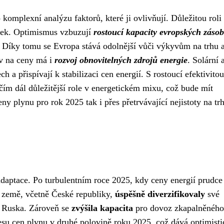
komplexní analýzu faktorů, které ji ovlivňují. Důležitou roli 
dávek. Optimismus vzbuzují
rostoucí kapacity evropských záso
. Díky tomu se Evropa stává odolnější vůči výkyvům na trhu 
iv na ceny má i
rozvoj obnovitelných zdrojů energie
. Solární 
ch a přispívají k stabilizaci cen energií. S rostoucí efektivitou
 čím dál důležitější role v energetickém mixu, což bude mít
y plynu pro rok 2025 tak i přes přetrvávající nejistoty na tr
adaptace. Po turbulentním roce 2025, kdy ceny energií prudce
é země, včetně České republiky,
úspěšně diverzifikovaly
své
 Ruska. Zároveň se
zvýšila kapacita
pro dovoz zkapalněného
su cen plynu v druhé polovině roku 2025, což dává optimist