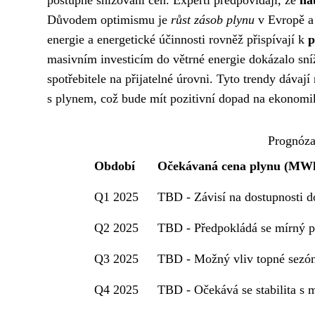
postupné snižování cen. Experti předpovídají, že
na
Důvodem optimismu je
růst zásob plynu
v Evropě a 
energie a energetické účinnosti rovněž přispívají k
p
masivním investicím do větrné energie dokázalo sníži
spotřebitele na přijatelné úrovni. Tyto trendy dávají
s plynem, což bude mít pozitivní dopad na ekonomik
Prognóza
Období
Očekávaná cena plynu (MW
Q1 2025
TBD - Závisí na dostupnosti do
Q2 2025
TBD - Předpokládá se mírný p
Q3 2025
TBD - Možný vliv topné sezó
Q4 2025
TBD - Očekává se stabilita s