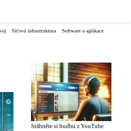
voj
Síťová infrastruktura
Software a aplikace
Stáhněte si hudbu z YouTube