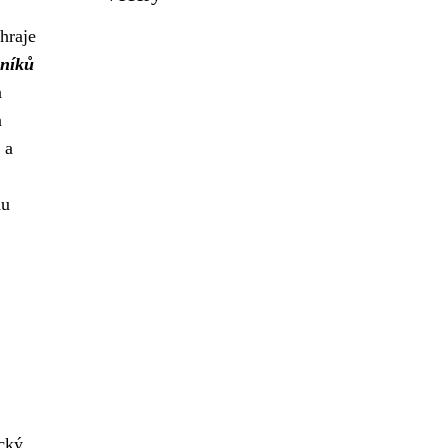
hraje
bníků
a
a
 a
hu
ický