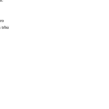
u.
pro
 trhu