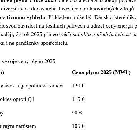
bídka plynu v roce 2025
bude dostatečná a uspokojí poptávk
diverzifikace dodavatelů. Investice do obnovitelných zdrojů
ozitivnímu výhledu
. Příkladem může být Dánsko, které díky
t svou závislost na fosilních palivech a udržet ceny energií 
 naději, že rok 2025 přinese
větší stabilitu a předvídatelnost
na
u i na peněženky spotřebitelů.
 vývoje ceny plynu 2025
h)
Cena plynu 2025 (MWh)
dávek a geopolitické situaci
120 €
okles oproti Q1
115 €
ny
90 €
 mírným nárůstem
105 €