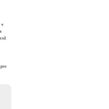
 v
a
 což
 pro