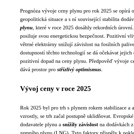
Prognóza vývoje ceny plynu pro rok 2025 se opírá o 
geopolitická situace a s ní související stabilita do
plynu
, které v roce 2025 dosáhly rekordních úrovní
posiluje svou energetickou bezpečnost. Pozitivní vl
větrné elektrárny snižují závislost na fosilních palive
dostupností těchto technologií se dá očekávat jejich
pozitivní dopad na ceny plynu. Předpověď vývoje cen
dává prostor pro
střízlivý optimismus
.
Vývoj ceny v roce 2025
Rok 2025 byl pro trh s plynem rokem stabilizace a 
vzrostly, se trh začal postupně uklidňovat. Evropsk
dodavatele plynu a
snížily závislost
na dodávkách z
zemního plynu (LNG). Tyto faktory přispěly k pokle