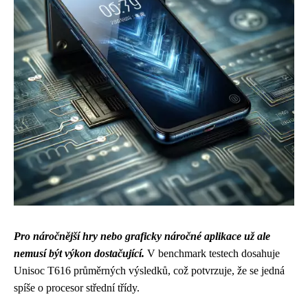
Pro náročnější hry nebo graficky náročné aplikace už ale
nemusí být výkon dostačující.
V benchmark testech dosahuje
Unisoc T616 průměrných výsledků, což potvrzuje, že se jedná
spíše o procesor střední třídy.