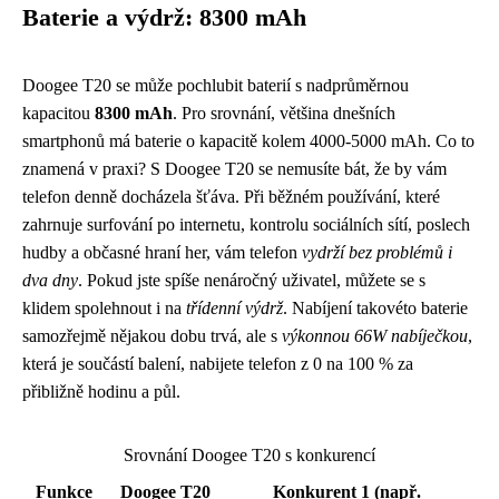
Baterie a výdrž: 8300 mAh
Doogee T20 se může pochlubit baterií s nadprůměrnou
kapacitou
8300 mAh
. Pro srovnání, většina dnešních
smartphonů má baterie o kapacitě kolem 4000-5000 mAh. Co to
znamená v praxi? S Doogee T20 se nemusíte bát, že by vám
telefon denně docházela šťáva. Při běžném používání, které
zahrnuje surfování po internetu, kontrolu sociálních sítí, poslech
hudby a občasné hraní her, vám telefon
vydrží bez problémů i
dva dny
. Pokud jste spíše nenáročný uživatel, můžete se s
klidem spolehnout i na
třídenní výdrž
. Nabíjení takovéto baterie
samozřejmě nějakou dobu trvá, ale s
výkonnou 66W nabíječkou
,
která je součástí balení, nabijete telefon z 0 na 100 % za
přibližně hodinu a půl.
Srovnání Doogee T20 s konkurencí
Funkce
Doogee T20
Konkurent 1 (např.