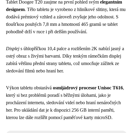
Tablet Doogee T20 zaujme na první pohled svým
elegantním
designem
. Tělo tabletu je vyrobeno z hliníkové slitiny, která mu
dodává prémiový vzhled a zároveň zvyšuje jeho odolnost. S
tloušťkou pouhých 7,8 mm a hmotností 465 gramů se tablet
pohodlně drží v ruce i při delším používání.
Displej
s úhlopříčkou 10,4 palce a rozlišením 2K nabízí jasný a
ostrý obraz s živými barvami. Díky tenkým rámečkům displej
zabírá většinu přední strany tabletu, což umocňuje zážitek ze
sledování filmů nebo hraní her.
Výkon tabletu obstarává
osmijádrový procesor Unisoc T616
,
který si bez problémů poradí s běžnými úlohami, jako je
procházení internetu, sledování videí nebo hraní nenáročných
her. Pro ukládání dat je k dispozici 256 GB interní paměti,
kterou lze dále rozšířit pomocí paměťové karty microSD.