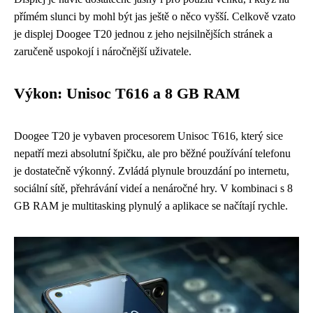
přímém slunci by mohl být jas ještě o něco vyšší. Celkově vzato
je displej Doogee T20 jednou z jeho nejsilnějších stránek a
zaručeně uspokojí i náročnější uživatele.
Výkon: Unisoc T616 a 8 GB RAM
Doogee T20 je vybaven procesorem Unisoc T616, který sice
nepatří mezi absolutní špičku, ale pro běžné používání telefonu
je dostatečně výkonný. Zvládá plynule brouzdání po internetu,
sociální sítě, přehrávání videí a nenáročné hry. V kombinaci s 8
GB RAM je multitasking plynulý a aplikace se načítají rychle.