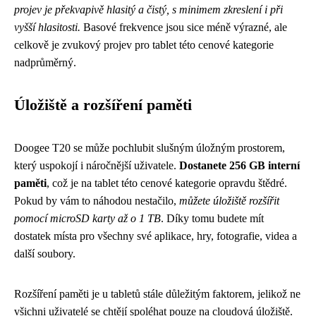
projev je překvapivě hlasitý a čistý, s minimem zkreslení i při
vyšší hlasitosti.
Basové frekvence jsou sice méně výrazné, ale
celkově je zvukový projev pro tablet této cenové kategorie
nadprůměrný.
Úložiště a rozšíření paměti
Doogee T20 se může pochlubit slušným úložným prostorem,
který uspokojí i náročnější uživatele.
Dostanete 256 GB interní
paměti
, což je na tablet této cenové kategorie opravdu štědré.
Pokud by vám to náhodou nestačilo,
můžete úložiště rozšířit
pomocí microSD karty až o 1 TB
. Díky tomu budete mít
dostatek místa pro všechny své aplikace, hry, fotografie, videa a
další soubory.
Rozšíření paměti je u tabletů stále důležitým faktorem, jelikož ne
všichni uživatelé se chtějí spoléhat pouze na cloudová úložiště.