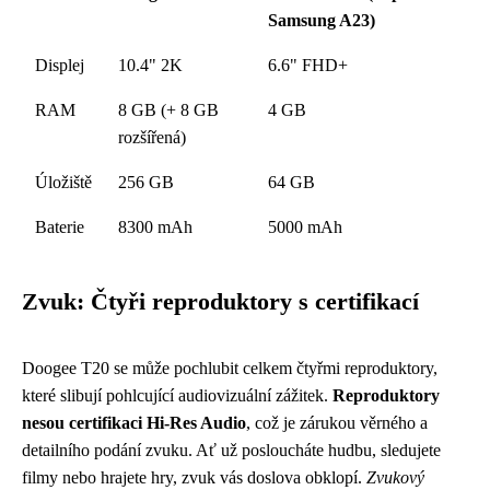
Samsung A23)
Displej
10.4" 2K
6.6" FHD+
RAM
8 GB (+ 8 GB
4 GB
rozšířená)
Úložiště
256 GB
64 GB
Baterie
8300 mAh
5000 mAh
Zvuk: Čtyři reproduktory s certifikací
Doogee T20 se může pochlubit celkem čtyřmi reproduktory,
které slibují pohlcující audiovizuální zážitek.
Reproduktory
nesou certifikaci Hi-Res Audio
, což je zárukou věrného a
detailního podání zvuku. Ať už posloucháte hudbu, sledujete
filmy nebo hrajete hry, zvuk vás doslova obklopí.
Zvukový