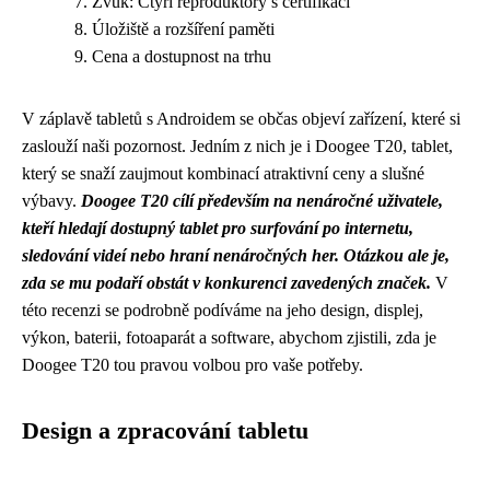
Zvuk: Čtyři reproduktory s certifikací
Úložiště a rozšíření paměti
Cena a dostupnost na trhu
V záplavě tabletů s Androidem se občas objeví zařízení, které si
zaslouží naši pozornost. Jedním z nich je i Doogee T20, tablet,
který se snaží zaujmout kombinací atraktivní ceny a slušné
výbavy.
Doogee T20 cílí především na nenáročné uživatele,
kteří hledají dostupný tablet pro surfování po internetu,
sledování videí nebo hraní nenáročných her.
Otázkou ale je,
zda se mu podaří obstát v konkurenci zavedených značek.
V
této recenzi se podrobně podíváme na jeho design, displej,
výkon, baterii, fotoaparát a software, abychom zjistili, zda je
Doogee T20 tou pravou volbou pro vaše potřeby.
Design a zpracování tabletu