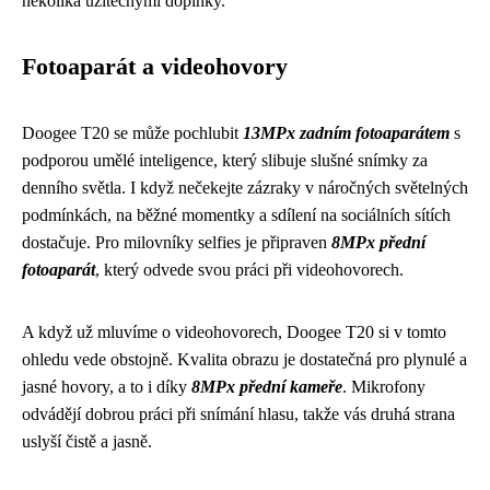
několika užitečnými doplňky.
Fotoaparát a videohovory
Doogee T20 se může pochlubit
13MPx zadním fotoaparátem
s
podporou umělé inteligence, který slibuje slušné snímky za
denního světla. I když nečekejte zázraky v náročných světelných
podmínkách, na běžné momentky a sdílení na sociálních sítích
dostačuje. Pro milovníky selfies je připraven
8MPx přední
fotoaparát
, který odvede svou práci při videohovorech.
A když už mluvíme o videohovorech, Doogee T20 si v tomto
ohledu vede obstojně. Kvalita obrazu je dostatečná pro plynulé a
jasné hovory, a to i díky
8MPx přední kameře
. Mikrofony
odvádějí dobrou práci při snímání hlasu, takže vás druhá strana
uslyší čistě a jasně.