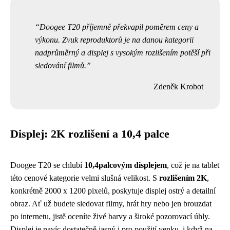
Doogee T20 příjemně překvapil poměrem ceny a
výkonu. Zvuk reproduktorů je na danou kategorii
nadprůměrný a displej s vysokým rozlišením potěší při
sledování filmů.
Zdeněk Krobot
Displej: 2K rozlišení a 10,4 palce
Doogee T20 se chlubí
10,4palcovým displejem
, což je na tablet
této cenové kategorie velmi slušná velikost. S
rozlišením 2K
,
konkrétně 2000 x 1200 pixelů, poskytuje displej ostrý a detailní
obraz. Ať už budete sledovat filmy, hrát hry nebo jen brouzdat
po internetu, jistě oceníte živé barvy a široké pozorovací úhly.
Displej je navíc dostatečně jasný i pro použití venku, i když na