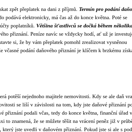
ískat zpět přeplatek na dani z příjmů.
Termín pro podání daň
kdo podává elektronicky, má čas až do konce května. Poté se
 účty poplatníků.
Většina šťastlivců se dočká během několik
ého přiznání. Peníze navíc se vždycky hodí, ať už je investuj
dstavte si, že by vám přeplatek pomohl zrealizovat vysněnou
e včasné podání daňového přiznání je klíčem k brzkému získ
erá potěší nejednoho majitele nemovitosti. Kdy se ale daň vra
itosti se liší v závislosti na tom, kdy jste daňové přiznání po
vé přiznání podali včas, tedy do konce května, finanční úřad
axi to znamená, že se můžete těšit na vrácení peněz již v průb
 který jste uvedli v daňovém přiznání. Pokud jste si ale s po