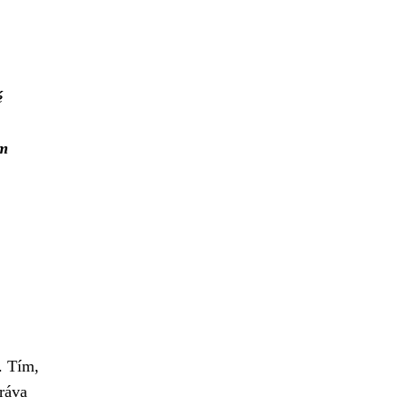
é
m
. Tím,
práva