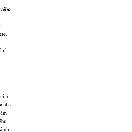
ového
a
ete,
ání
cí a
dali a
 vám
ěhu
dáním