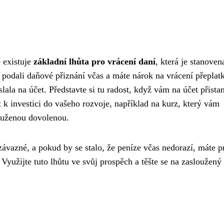
e existuje
základní lhůta pro vrácení daní
, která je stanoven
 podali daňové přiznání včas a máte nárok na vrácení přeplat
ala na účet. Představte si tu radost, když vám na účet přista
k investici do vašeho rozvoje, například na kurz, který vám
louženou dovolenou.
 závazné, a pokud by se stalo, že peníze včas nedorazí, máte p
 Využijte tuto lhůtu ve svůj prospěch a těšte se na zasloužený