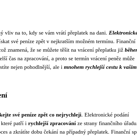
 vliv na to, kdy se vám vrátí přeplatek na dani.
Elektronick
 získat své peníze zpět v nejkratším možném termínu. Finanční
ož znamená, že se můžete těšit na vrácení přeplatku již
běhe
lší čas na zpracování, a proto se termín vrácení peněz může
stíte nejen pohodlnější, ale i
mnohem rychlejší cestu k vašim
ení
skejte své peníze zpět co nejrychleji
. Elektronické podání
které patří i
rychlejší zpracování
ze strany finančního úřadu
oces a zkrátíte dobu čekání na případný přeplatek. Finanční s