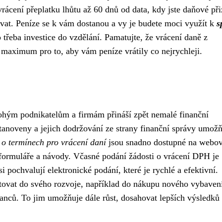
vrácení přeplatku lhůtu až 60 dnů od data, kdy jste daňové př
ávat. Peníze se k vám dostanou a vy je budete moci využít k
s
 třeba investice do vzdělání. Pamatujte, že vrácení daně z
 maximum pro to, aby vám peníze vrátily co nejrychleji.
nohým podnikatelům a firmám přináší zpět nemalé finanční
tanoveny a jejich dodržování ze strany finanční správy umož
 o termínech pro vrácení daní
jsou snadno dostupné na webo
é formuláře a návody. Včasné podání žádosti o vrácení DPH je
 pochvalují elektronické podání, které je rychlé a efektivní.
tovat do svého rozvoje, například do nákupu nového vybaven
anců. To jim umožňuje dále růst, dosahovat lepších výsledků