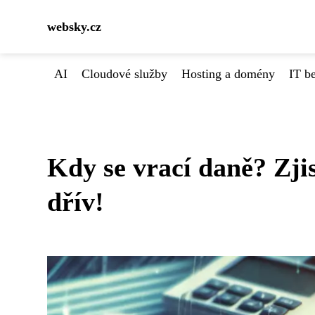
websky.cz
AI
Cloudové služby
Hosting a domény
IT b
Kdy se vrací daně? Zji
dřív!