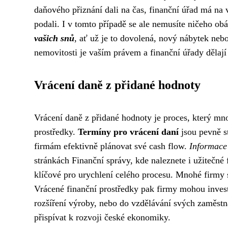
daňového přiznání dali na čas, finanční úřad má na 
podali. I v tomto případě se ale nemusíte ničeho ob
vašich snů
, ať už je to dovolená, nový nábytek nebo
nemovitosti je vaším právem a finanční úřady dělají
Vrácení daně z přidané hodnoty
Vrácení daně z přidané hodnoty je proces, který m
prostředky.
Termíny pro vrácení daní
jsou pevně s
firmám efektivně plánovat své cash flow.
Informace
stránkách Finanční správy, kde naleznete i užitečn
klíčové pro urychlení celého procesu. Mnohé firmy si
Vrácené finanční prostředky pak firmy mohou inves
rozšíření výroby, nebo do vzdělávání svých zaměstn
přispívat k rozvoji české ekonomiky.