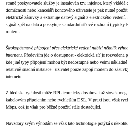
straně poskytovatele služby je instalován tzv. injektor, který vkládá 
domácnosti nebo kanceláři koncového uživatele je pak nutné použí
elektrické zásuvky a extrahuje datový signál z elektrického veden
signál zpět na data a poskytuje standardní síťové rozhraní (typicky 
routeru.
Širokopásmové připojení přes elektrické vedení nabízí několik výho
internetu
. Především jde o dostupnost - elektrická síť je rozvedena 
kde jiné typy připojení mohou být nedostupné nebo velmi nákladné
relativně snadná instalace - uživatel pouze zapojí modem do zásuvky
internetu.
Z hlediska rychlosti může BPL teoreticky dosahovat až stovek megab
kabelovým připojením nebo rychlejším DSL. V praxi jsou však rychlo
Mbps, což je však pro běžné použití stále dostačující.
Navzdory svým výhodám se však tato technologie potýká s někol