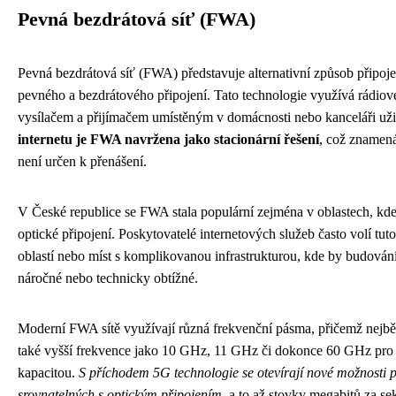
Pevná bezdrátová síť (FWA)
Pevná bezdrátová síť (FWA) představuje alternativní způsob připoje
pevného a bezdrátového připojení. Tato technologie využívá rádio
vysílačem a přijímačem umístěným v domácnosti nebo kanceláři uži
internetu je FWA navržena jako stacionární řešení
, což znamená
není určen k přenášení.
V České republice se FWA stala populární zejména v oblastech, kde
optické připojení. Poskytovatelé internetových služeb často volí tu
oblastí nebo míst s komplikovanou infrastrukturou, kde by budování
náročné nebo technicky obtížné.
Moderní FWA sítě využívají různá frekvenční pásma, přičemž nejbě
také vyšší frekvence jako 10 GHz, 11 GHz či dokonce 60 GHz pro s
kapacitou.
S příchodem 5G technologie se otevírají nové možnosti 
srovnatelných s optickým připojením
, a to až stovky megabitů za s