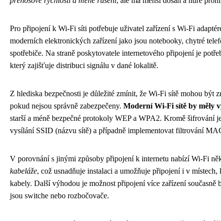
přenosové rychlosti a méně rušení
, ale má menší dosah a hůře pro
Pro připojení k Wi-Fi síti potřebuje uživatel zařízení s Wi-Fi adapté
moderních elektronických zařízení jako jsou notebooky, chytré tele
spotřebiče. Na straně poskytovatele internetového připojení je potř
který zajišťuje distribuci signálu v dané lokalitě.
Z hlediska bezpečnosti je důležité zmínit, že Wi-Fi sítě mohou být 
pokud nejsou správně zabezpečeny.
Moderní Wi-Fi sítě by měly 
starší a méně bezpečné protokoly WEP a WPA2. Kromě šifrování je 
vysílání SSID (názvu sítě) a případně implementovat filtrování MA
V porovnání s jinými způsoby připojení k internetu nabízí Wi-Fi n
kabeláže
, což usnadňuje instalaci a umožňuje připojení i v místech
kabely. Další výhodou je možnost připojení více zařízení současně
jsou switche nebo rozbočovače.