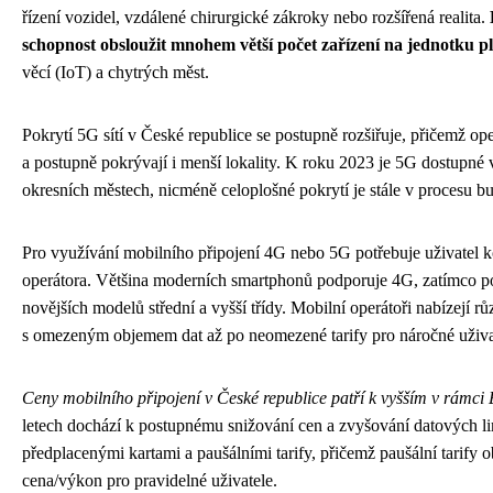
řízení vozidel, vzdálené chirurgické zákroky nebo rozšířená realita.
schopnost obsloužit mnohem větší počet zařízení na jednotku p
věcí (IoT) a chytrých měst.
Pokrytí 5G sítí v České republice se postupně rozšiřuje, přičemž ope
a postupně pokrývají i menší lokality. K roku 2023 je 5G dostupné
okresních městech, nicméně celoplošné pokrytí je stále v procesu b
Pro využívání mobilního připojení 4G nebo 5G potřebuje uživatel ko
operátora. Většina moderních smartphonů podporuje 4G, zatímco p
novějších modelů střední a vyšší třídy. Mobilní operátoři nabízejí rů
s omezeným objemem dat až po neomezené tarify pro náročné uživa
Ceny mobilního připojení v České republice patří k vyšším v rámci
letech dochází k postupnému snižování cen a zvyšování datových l
předplacenými kartami a paušálními tarify, přičemž paušální tarify
cena/výkon pro pravidelné uživatele.