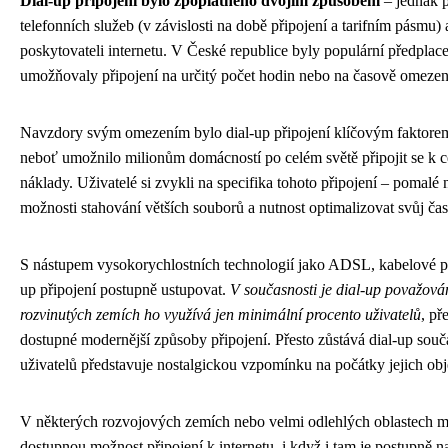
Dial-up připojení bylo zpoplatněno dvojím způsobem
– jednak p
telefonních služeb (v závislosti na době připojení a tarifním pásmu
poskytovateli internetu. V České republice byly populární předplace
umožňovaly připojení na určitý počet hodin nebo na časově omeze
Navzdory svým omezením bylo dial-up připojení klíčovým faktorem 
neboť umožnilo milionům domácností po celém světě připojit se k c
náklady. Uživatelé si zvykli na specifika tohoto připojení – pomal
možnosti stahování větších souborů a nutnost optimalizovat svůj čas
S nástupem vysokorychlostních technologií jako ADSL, kabelové přip
up připojení postupně ustupovat.
V současnosti je dial-up považován
rozvinutých zemích ho využívá jen minimální procento uživatelů
, př
dostupné modernější způsoby připojení. Přesto zůstává dial-up součá
uživatelů představuje nostalgickou vzpomínku na počátky jejich obj
V některých rozvojových zemích nebo velmi odlehlých oblastech mů
dostupnou možnost připojení k internetu, i když i tam je postupně 