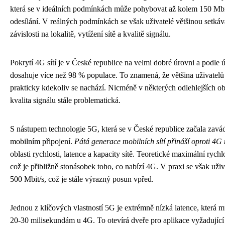
která se v ideálních podmínkách může pohybovat až kolem 150 Mbit
odesílání. V reálných podmínkách se však uživatelé většinou setkáv
závislosti na lokalitě, vytížení sítě a kvalitě signálu.
Pokrytí 4G sítí je v České republice na velmi dobré úrovni a podl
dosahuje více než 98 % populace. To znamená, že většina uživatelů
prakticky kdekoliv se nachází. Nicméně v některých odlehlejších o
kvalita signálu stále problematická.
S nástupem technologie 5G, která se v České republice začala zavádě
mobilním připojení.
Pátá generace mobilních sítí přináší oproti 4G 
oblasti rychlosti, latence a kapacity sítě. Teoretické maximální ryc
což je přibližně stonásobek toho, co nabízí 4G. V praxi se však uživ
500 Mbit/s, což je stále výrazný posun vpřed.
Jednou z klíčových vlastností 5G je extrémně nízká latence, která m
20-30 milisekundám u 4G. To otevírá dveře pro aplikace vyžadujíc