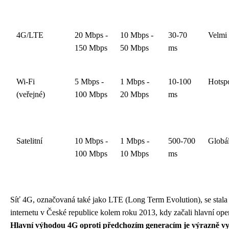
4G/LTE
20 Mbps -
10 Mbps -
30-70
Velmi
150 Mbps
50 Mbps
ms
Wi-Fi
5 Mbps -
1 Mbps -
10-100
Hotsp
(veřejné)
100 Mbps
20 Mbps
ms
Satelitní
10 Mbps -
1 Mbps -
500-700
Globá
100 Mbps
10 Mbps
ms
Síť 4G, označovaná také jako LTE (Long Term Evolution), se stala
internetu v České republice kolem roku 2013, kdy začali hlavní oper
Hlavní výhodou 4G oproti předchozím generacím je výrazně vyšš