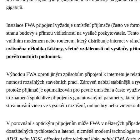
gigabitů.
Instalace FWA připojení vyžaduje umístění přijímače (často ve form
stranu budovy s přímou viditelností na vysílač poskytovatele. Tento
vnitřním modemem nebo routerem, který distribuuje internet v rám
ovlivněna několika faktory, včetně vzdálenosti od vysílače, pří
povětrnostních podmínek.
Výhodou FWA oproti jiným způsobům připojení k internetu je relati
nutnosti rozsáhlých stavebních prací. Zároveň nabízí stabilnější a ryc
protože přijímač je optimalizován pro pevné umístění a často využí
to znamená spolehlivé připojení s garantovanými parametry, které je
streamování videa ve vysokém rozlišení, online hry nebo videokonf
V porovnání s optickým připojením může FWA v některých případe
dosažitelných rychlostech a latenci, nicméně moderní technologie t
ADSL nebo VDSL připojení přes telefonní linky nabízí FWA často vyš