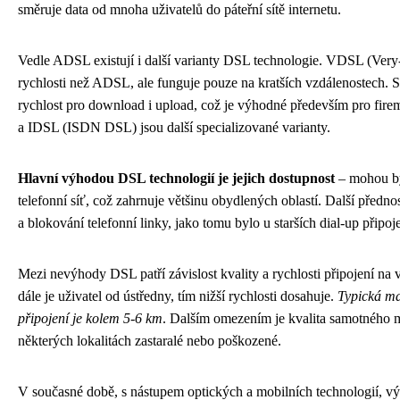
směruje data od mnoha uživatelů do páteřní sítě internetu.
Vedle ADSL existují i další varianty DSL technologie. VDSL (Very-h
rychlosti než ADSL, ale funguje pouze na kratších vzdálenostech
rychlost pro download i upload, což je výhodné především pro fir
a IDSL (ISDN DSL) jsou další specializované varianty.
Hlavní výhodou DSL technologií je jejich dostupnost
– mohou bý
telefonní síť, což zahrnuje většinu obydlených oblastí. Další přednost
a blokování telefonní linky, jako tomu bylo u starších dial-up připoje
Mezi nevýhody DSL patří závislost kvality a rychlosti připojení na 
dále je uživatel od ústředny, tím nižší rychlosti dosahuje.
Typická ma
připojení je kolem 5-6 km
. Dalším omezením je kvalita samotného m
některých lokalitách zastaralé nebo poškozené.
V současné době, s nástupem optických a mobilních technologií, 