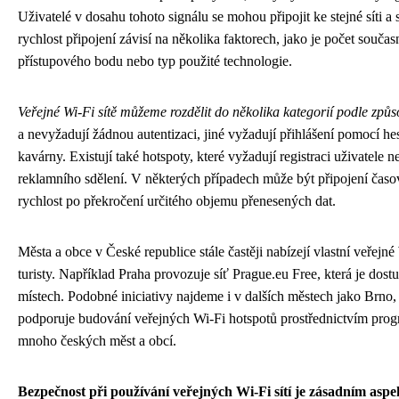
Uživatelé v dosahu tohoto signálu se mohou připojit ke stejné síti a s
rychlost připojení závisí na několika faktorech, jako je počet souča
přístupového bodu nebo typ použité technologie.
Veřejné Wi-Fi sítě můžeme rozdělit do několika kategorií podle způ
a nevyžadují žádnou autentizaci, jiné vyžadují přihlášení pomocí hes
kavárny. Existují také hotspoty, které vyžadují registraci uživatele
reklamního sdělení. V některých případech může být připojení ča
rychlost po překročení určitého objemu přenesených dat.
Města a obce v České republice stále častěji nabízejí vlastní veřejné
turisty. Například Praha provozuje síť Prague.eu Free, která je dost
místech. Podobné iniciativy najdeme i v dalších městech jako Brno
podporuje budování veřejných Wi-Fi hotspotů prostřednictvím pro
mnoho českých měst a obcí.
Bezpečnost při používání veřejných Wi-Fi sítí je zásadním asp