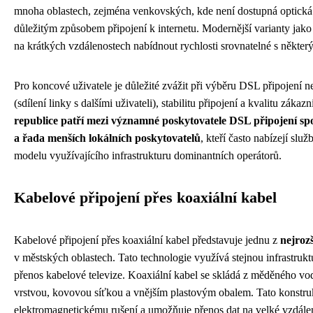
mnoha oblastech, zejména venkovských, kde není dostupná optická i
důležitým způsobem připojení k internetu. Modernější varianty jak
na krátkých vzdálenostech nabídnout rychlosti srovnatelné s někter
Pro koncové uživatele je důležité zvážit při výběru DSL připojení ne
(sdílení linky s dalšími uživateli), stabilitu připojení a kvalitu zák
republice patří mezi významné poskytovatele DSL připojení sp
a řada menších lokálních poskytovatelů
, kteří často nabízejí sl
modelu využívajícího infrastrukturu dominantních operátorů.
Kabelové připojení přes koaxiální kabel
Kabelové připojení přes koaxiální kabel představuje jednu z
nejroz
v městských oblastech. Tato technologie využívá stejnou infrastru
přenos kabelové televize. Koaxiální kabel se skládá z měděného vod
vrstvou, kovovou síťkou a vnějším plastovým obalem. Tato konstruk
elektromagnetickému rušení a umožňuje přenos dat na velké vzdálen