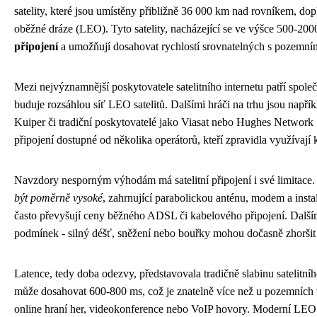
satelity, které jsou umístěny přibližně 36 000 km nad rovníkem, dopl
oběžné dráze (LEO). Tyto satelity, nacházející se ve výšce 500-2
připojení
a umožňují dosahovat rychlostí srovnatelných s pozemní
Mezi nejvýznamnější poskytovatele satelitního internetu patří spole
buduje rozsáhlou síť LEO satelitů. Dalšími hráči na trhu jsou nap
Kuiper či tradiční poskytovatelé jako Viasat nebo Hughes Network S
připojení dostupné od několika operátorů, kteří zpravidla využívají 
Navzdory nesporným výhodám má satelitní připojení i své limitace
být poměrně vysoké
, zahrnující parabolickou anténu, modem a insta
často převyšují ceny běžného ADSL či kabelového připojení. Dalším
podmínek - silný déšť, sněžení nebo bouřky mohou dočasně zhoršit 
Latence, tedy doba odezvy, představovala tradičně slabinu satelitníh
může dosahovat 600-800 ms, což je znatelně více než u pozemních t
online hraní her, videokonference nebo VoIP hovory. Moderní LEO k