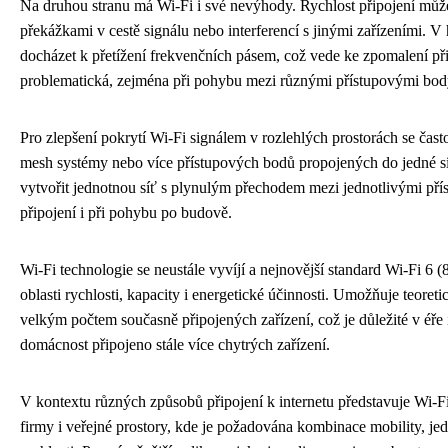
Na druhou stranu má Wi-Fi i své nevýhody. Rychlost připojení může
překážkami v cestě signálu nebo interferencí s jinými zařízeními. 
docházet k přetížení frekvenčních pásem, což vede ke zpomalení přip
problematická, zejména při pohybu mezi různými přístupovými bod
Pro zlepšení pokrytí Wi-Fi signálem v rozlehlých prostorách se čast
mesh systémy nebo více přístupových bodů propojených do jedné s
vytvořit jednotnou síť s plynulým přechodem mezi jednotlivými přís
připojení i při pohybu po budově.
Wi-Fi technologie se neustále vyvíjí a nejnovější standard Wi-Fi 6 (
oblasti rychlosti, kapacity i energetické účinnosti. Umožňuje teoreti
velkým počtem současně připojených zařízení, což je důležité v éře
domácnost připojeno stále více chytrých zařízení.
V kontextu různých způsobů připojení k internetu představuje Wi-Fi
firmy i veřejné prostory, kde je požadována kombinace mobility, jed