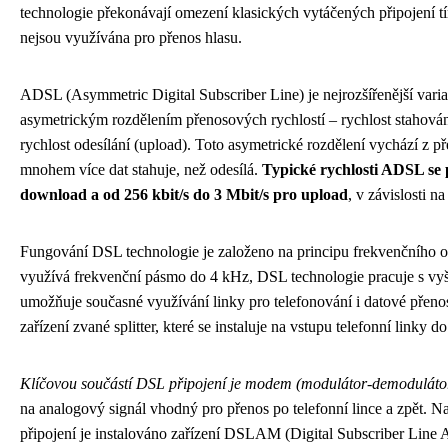
technologie překonávají omezení klasických vytáčených připojení tí
nejsou využívána pro přenos hlasu.
ADSL (Asymmetric Digital Subscriber Line) je nejrozšířenější vari
asymetrickým rozdělením přenosových rychlostí – rychlost stahován
rychlost odesílání (upload). Toto asymetrické rozdělení vychází z p
mnohem více dat stahuje, než odesílá.
Typické rychlosti ADSL se 
download a od 256 kbit/s do 3 Mbit/s pro upload
, v závislosti n
Fungování DSL technologie je založeno na principu frekvenčního od
využívá frekvenční pásmo do 4 kHz, DSL technologie pracuje s vyš
umožňuje současné využívání linky pro telefonování i datové přenos
zařízení zvané splitter, které se instaluje na vstupu telefonní linky d
Klíčovou součástí DSL připojení je modem (modulátor-demoduláto
na analogový signál vhodný pro přenos po telefonní lince a zpět. N
připojení je instalováno zařízení DSLAM (Digital Subscriber Line 