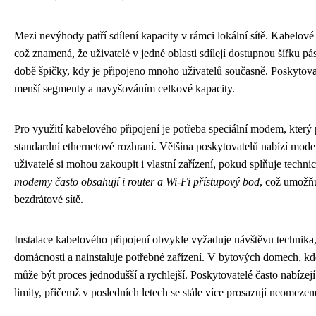
Mezi nevýhody patří sdílení kapacity v rámci lokální sítě. Kabelové 
což znamená, že uživatelé v jedné oblasti sdílejí dostupnou šířku p
době špičky, kdy je připojeno mnoho uživatelů současně. Poskytovat
menší segmenty a navyšováním celkové kapacity.
Pro využití kabelového připojení je potřeba speciální modem, který 
standardní ethernetové rozhraní. Většina poskytovatelů nabízí mode
uživatelé si mohou zakoupit i vlastní zařízení, pokud splňuje techn
modemy často obsahují i router a Wi-Fi přístupový bod
, což umožň
bezdrátové sítě.
Instalace kabelového připojení obvykle vyžaduje návštěvu technika,
domácnosti a nainstaluje potřebné zařízení. V bytových domech, kde 
může být proces jednodušší a rychlejší. Poskytovatelé často nabízejí 
limity, přičemž v posledních letech se stále více prosazují neomezen