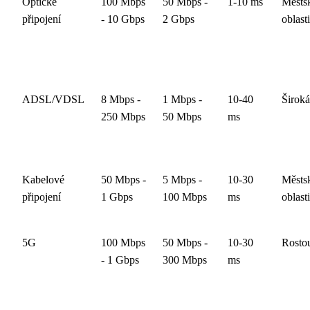
Optické
100 Mbps
50 Mbps -
1-10 ms
Městs
připojení
- 10 Gbps
2 Gbps
oblasti
ADSL/VDSL
8 Mbps -
1 Mbps -
10-40
Široká
250 Mbps
50 Mbps
ms
Kabelové
50 Mbps -
5 Mbps -
10-30
Městs
připojení
1 Gbps
100 Mbps
ms
oblasti
5G
100 Mbps
50 Mbps -
10-30
Rosto
- 1 Gbps
300 Mbps
ms