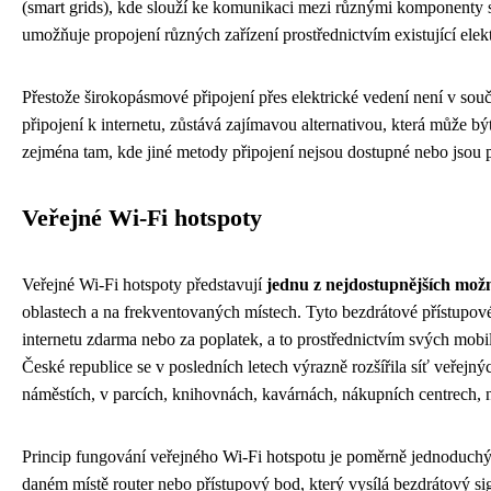
(smart grids), kde slouží ke komunikaci mezi různými komponenty s
umožňuje propojení různých zařízení prostřednictvím existující elek
Přestože širokopásmové připojení přes elektrické vedení není v sou
připojení k internetu, zůstává zajímavou alternativou, která může b
zejména tam, kde jiné metody připojení nejsou dostupné nebo jsou 
Veřejné Wi-Fi hotspoty
Veřejné Wi-Fi hotspoty představují
jednu z nejdostupnějších možn
oblastech a na frekventovaných místech. Tyto bezdrátové přístupov
internetu zdarma nebo za poplatek, a to prostřednictvím svých mobil
České republice se v posledních letech výrazně rozšířila síť veřejn
náměstích, v parcích, knihovnách, kavárnách, nákupních centrech, na
Princip fungování veřejného Wi-Fi hotspotu je poměrně jednoduchý.
daném místě router nebo přístupový bod, který vysílá bezdrátový 