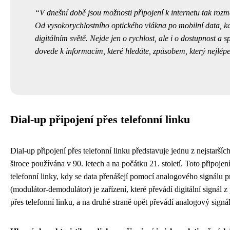
V dnešní době jsou možnosti připojení k internetu tak rozma
Od vysokorychlostního optického vlákna po mobilní data, 
digitálním světě. Nejde jen o rychlost, ale i o dostupnost a sp
dovede k informacím, které hledáte, způsobem, který nejlé
Dial-up připojení přes telefonní linku
Dial-up připojení přes telefonní linku představuje jednu z nejstaršíc
široce používána v 90. letech a na počátku 21. století. Toto připojen
telefonní linky, kdy se data přenášejí pomocí analogového signál
(modulátor-demodulátor) je zařízení, které převádí digitální signál z
přes telefonní linku, a na druhé straně opět převádí analogový signál 