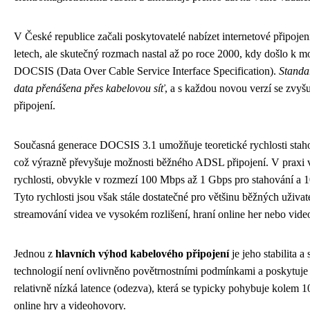
V České republice začali poskytovatelé nabízet internetové připojen
letech, ale skutečný rozmach nastal až po roce 2000, kdy došlo k mo
DOCSIS (Data Over Cable Service Interface Specification).
Standa
data přenášena přes kabelovou síť
, a s každou novou verzí se zvyš
připojení.
Současná generace DOCSIS 3.1 umožňuje teoretické rychlosti staho
což výrazně převyšuje možnosti běžného ADSL připojení. V praxi vš
rychlosti, obvykle v rozmezí 100 Mbps až 1 Gbps pro stahování a 
Tyto rychlosti jsou však stále dostatečné pro většinu běžných uživat
streamování videa ve vysokém rozlišení, hraní online her nebo vide
Jednou z
hlavních výhod kabelového připojení
je jeho stabilita 
technologií není ovlivněno povětrnostními podmínkami a poskytuje 
relativně nízká latence (odezva), která se typicky pohybuje kolem 1
online hry a videohovory.