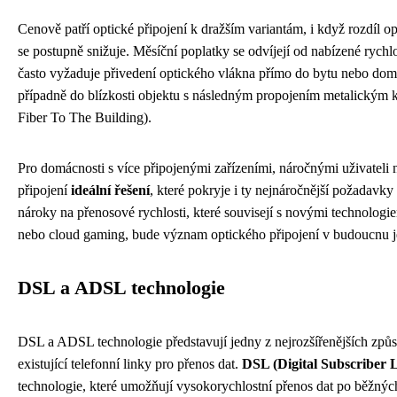
Cenově patří optické připojení k dražším variantám, i když rozdíl 
se postupně snižuje. Měsíční poplatky se odvíjejí od nabízené rychlo
často vyžaduje přivedení optického vlákna přímo do bytu nebo d
případně do blízkosti objektu s následným propojením metalickým 
Fiber To The Building).
Pro domácnosti s více připojenými zařízeními, náročnými uživateli 
připojení
ideální řešení
, které pokryje i ty nejnáročnější požadavky
nároky na přenosové rychlosti, které souvisejí s novými technologiem
nebo cloud gaming, bude význam optického připojení v budoucnu je
DSL a ADSL technologie
DSL a ADSL technologie představují jedny z nejrozšířenějších způso
existující telefonní linky pro přenos dat.
DSL (Digital Subscriber L
technologie, které umožňují vysokorychlostní přenos dat po běžných