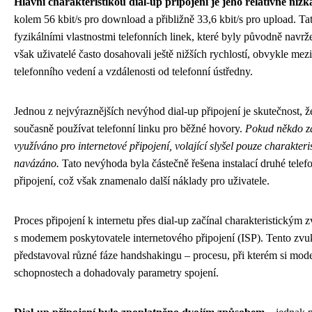
Hlavní charakteristikou dial-up připojení je jeho relativně nízk
kolem 56 kbit/s pro download a přibližně 33,6 kbit/s pro upload. T
fyzikálními vlastnostmi telefonních linek, které byly původně navrže
však uživatelé často dosahovali ještě nižších rychlostí, obvykle mezi 
telefonního vedení a vzdálenosti od telefonní ústředny.
Jednou z nejvýraznějších nevýhod dial-up připojení je skutečnost, 
současně používat telefonní linku pro běžné hovory.
Pokud někdo zav
využíváno pro internetové připojení, volající slyšel pouze charakte
navázáno.
Tato nevýhoda byla částečně řešena instalací druhé telef
připojení, což však znamenalo další náklady pro uživatele.
Proces připojení k internetu přes dial-up začínal charakteristický
s modemem poskytovatele internetového připojení (ISP). Tento zvuk,
představoval různé fáze handshakingu – procesu, při kterém si m
schopnostech a dohadovaly parametry spojení.