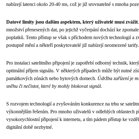
nabízejí latenci okolo 20-40 ms, což je již srovnatelné s mnoha poz
Datové limity jsou dalším aspektem, který uživatelé musí zvážit
množství přenesených dat, po jejichž vyčerpání dochází ke zpomale
poplatků. Tento přístup se však s příchodem nových technologií a zv
postupně mění a někteří poskytovatelé již nabízejí neomezené tarify.
Pro instalaci satelitního připojení je zapotřebí odborný technik, kte
optimální příjem signálu. V některých případech může být nutné získ
památkových zónách nebo bytových domech.
Údržba zařízení je mi
sněhu či nečistot, které by mohly blokovat signál
.
S rozvojem technologií a zvyšováním konkurence na trhu se satelitní
výkonnějším řešením. Pro mnoho uživatelů v odlehlých oblastech př
vysokorychlostní připojení k internetu, a tím pádem přístup ke vzdělá
digitální době nezbytné.