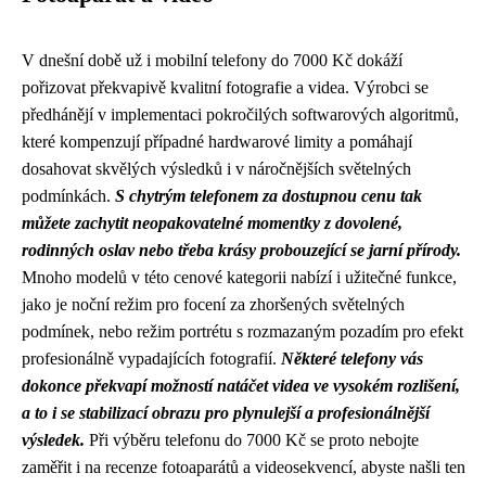
V dnešní době už i mobilní telefony do 7000 Kč dokáží
pořizovat překvapivě kvalitní fotografie a videa. Výrobci se
předhánějí v implementaci pokročilých softwarových algoritmů,
které kompenzují případné hardwarové limity a pomáhají
dosahovat skvělých výsledků i v náročnějších světelných
podmínkách.
S chytrým telefonem za dostupnou cenu tak
můžete zachytit neopakovatelné momentky z dovolené,
rodinných oslav nebo třeba krásy probouzející se jarní přírody.
Mnoho modelů v této cenové kategorii nabízí i užitečné funkce,
jako je noční režim pro focení za zhoršených světelných
podmínek, nebo režim portrétu s rozmazaným pozadím pro efekt
profesionálně vypadajících fotografií.
Některé telefony vás
dokonce překvapí možností natáčet videa ve vysokém rozlišení,
a to i se stabilizací obrazu pro plynulejší a profesionálnější
výsledek.
Při výběru telefonu do 7000 Kč se proto nebojte
zaměřit i na recenze fotoaparátů a videosekvencí, abyste našli ten