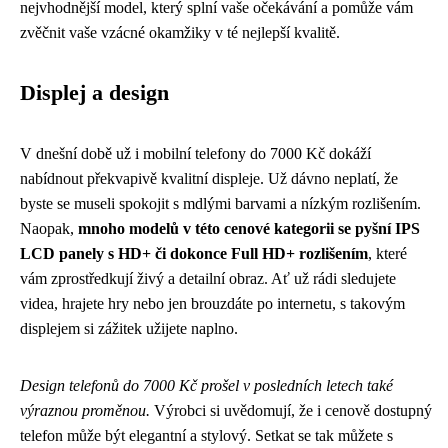
nejvhodnější model, který splní vaše očekávání a pomůže vám
zvěčnit vaše vzácné okamžiky v té nejlepší kvalitě.
Displej a design
V dnešní době už i mobilní telefony do 7000 Kč dokáží
nabídnout překvapivě kvalitní displeje. Už dávno neplatí, že
byste se museli spokojit s mdlými barvami a nízkým rozlišením.
Naopak,
mnoho modelů v této cenové kategorii se pyšní IPS
LCD panely s HD+ či dokonce Full HD+ rozlišením
, které
vám zprostředkují živý a detailní obraz. Ať už rádi sledujete
videa, hrajete hry nebo jen brouzdáte po internetu, s takovým
displejem si zážitek užijete naplno.
Design telefonů do 7000 Kč prošel v posledních letech také
výraznou proměnou.
Výrobci si uvědomují, že i cenově dostupný
telefon může být elegantní a stylový. Setkat se tak můžete s