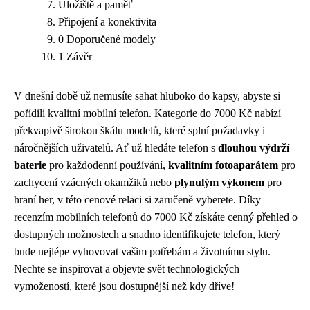
Úložiště a paměť
Připojení a konektivita
0 Doporučené modely
1 Závěr
V dnešní době už nemusíte sahat hluboko do kapsy, abyste si
pořídili kvalitní mobilní telefon. Kategorie do 7000 Kč nabízí
překvapivě širokou škálu modelů, které splní požadavky i
náročnějších uživatelů. Ať už hledáte telefon s
dlouhou výdrží
baterie
pro každodenní používání,
kvalitním fotoaparátem
pro
zachycení vzácných okamžiků nebo
plynulým výkonem
pro
hraní her, v této cenové relaci si zaručeně vyberete. Díky
recenzím mobilních telefonů do 7000 Kč získáte cenný přehled o
dostupných možnostech a snadno identifikujete telefon, který
bude nejlépe vyhovovat vašim potřebám a životnímu stylu.
Nechte se inspirovat a objevte svět technologických
vymožeností, které jsou dostupnější než kdy dříve!