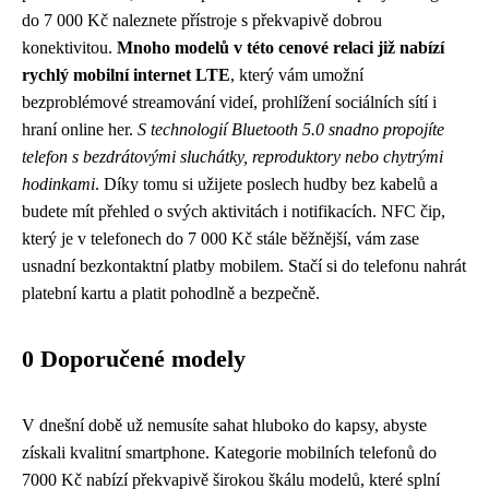
do 7 000 Kč naleznete přístroje s překvapivě dobrou
konektivitou.
Mnoho modelů v této cenové relaci již nabízí
rychlý mobilní internet LTE
, který vám umožní
bezproblémové streamování videí, prohlížení sociálních sítí i
hraní online her.
S technologií Bluetooth 5.0 snadno propojíte
telefon s bezdrátovými sluchátky, reproduktory nebo chytrými
hodinkami
. Díky tomu si užijete poslech hudby bez kabelů a
budete mít přehled o svých aktivitách i notifikacích. NFC čip,
který je v telefonech do 7 000 Kč stále běžnější, vám zase
usnadní bezkontaktní platby mobilem. Stačí si do telefonu nahrát
platební kartu a platit pohodlně a bezpečně.
0 Doporučené modely
V dnešní době už nemusíte sahat hluboko do kapsy, abyste
získali kvalitní smartphone. Kategorie mobilních telefonů do
7000 Kč nabízí překvapivě širokou škálu modelů, které splní