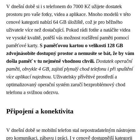
V dnešní době si i s telefonem do 7000 Kč užijete dostatek
prostoru pro vaše fotky, videa a aplikace. Mnoho modelů v této
cenové kategorii nabízí 64 GB úložiště, což je pro běžného
uživatele více než dostačující. Pokud rádi fotíte a natáčíte videa
ve vysoké kvalitě, potěší vás možnost rozšíření paměti pomocí
paměťové karty.
S paměťovou kartou o velikosti 128 GB
zdvojnásobíte dostupný prostor a nemusíte se bát, že by vám
došla paměť v tu nejméně vhodnou chvíli.
Dostatek operační
paměti, obvykle 4 GB, zajistí plynulý chod telefonu i při spuštění
více aplikací najednou.
Uživatelsky přívětivé prostředí a
optimalizovaný operační systém zaručí bezproblémový chod
telefonu a svižnou odezvu.
Připojení a konektivita
V dnešní době se mobilní telefon stal nepostradatelným nástrojem
pro komunikaci, zábavu i práci. I v cenově dostupnější kategorii