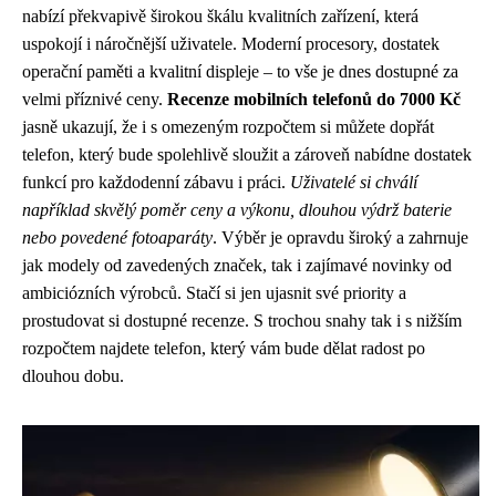
nabízí překvapivě širokou škálu kvalitních zařízení, která
uspokojí i náročnější uživatele. Moderní procesory, dostatek
operační paměti a kvalitní displeje – to vše je dnes dostupné za
velmi příznivé ceny.
Recenze mobilních telefonů do 7000 Kč
jasně ukazují, že i s omezeným rozpočtem si můžete dopřát
telefon, který bude spolehlivě sloužit a zároveň nabídne dostatek
funkcí pro každodenní zábavu i práci.
Uživatelé si chválí
například skvělý poměr ceny a výkonu, dlouhou výdrž baterie
nebo povedené fotoaparáty
. Výběr je opravdu široký a zahrnuje
jak modely od zavedených značek, tak i zajímavé novinky od
ambiciózních výrobců. Stačí si jen ujasnit své priority a
prostudovat si dostupné recenze. S trochou snahy tak i s nižším
rozpočtem najdete telefon, který vám bude dělat radost po
dlouhou dobu.