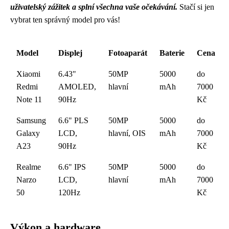
uživatelský zážitek a splní všechna vaše očekávání.
Stačí si jen
vybrat ten správný model pro vás!
Model
Displej
Fotoaparát
Baterie
Cena
Xiaomi
6.43"
50MP
5000
do
Redmi
AMOLED,
hlavní
mAh
7000
Note 11
90Hz
Kč
Samsung
6.6" PLS
50MP
5000
do
Galaxy
LCD,
hlavní, OIS
mAh
7000
A23
90Hz
Kč
Realme
6.6" IPS
50MP
5000
do
Narzo
LCD,
hlavní
mAh
7000
50
120Hz
Kč
Výkon a hardware