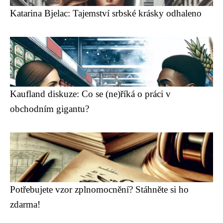
Katarina Bjelac: Tajemství srbské krásky odhaleno
Kaufland diskuze: Co se (ne)říká o práci v
obchodním gigantu?
Potřebujete vzor zplnomocnění? Stáhněte si ho
zdarma!