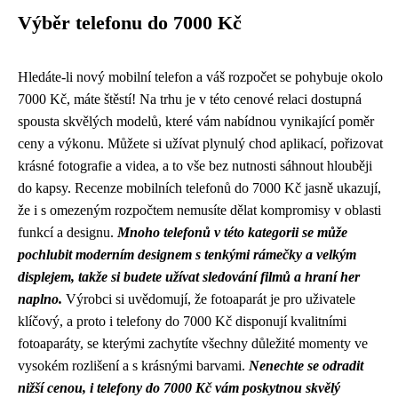
Výběr telefonu do 7000 Kč
Hledáte-li nový mobilní telefon a váš rozpočet se pohybuje okolo
7000 Kč, máte štěstí! Na trhu je v této cenové relaci dostupná
spousta skvělých modelů, které vám nabídnou vynikající poměr
ceny a výkonu. Můžete si užívat plynulý chod aplikací, pořizovat
krásné fotografie a videa, a to vše bez nutnosti sáhnout hlouběji
do kapsy. Recenze mobilních telefonů do 7000 Kč jasně ukazují,
že i s omezeným rozpočtem nemusíte dělat kompromisy v oblasti
funkcí a designu.
Mnoho telefonů v této kategorii se může
pochlubit moderním designem s tenkými rámečky a velkým
displejem, takže si budete užívat sledování filmů a hraní her
naplno.
Výrobci si uvědomují, že fotoaparát je pro uživatele
klíčový, a proto i telefony do 7000 Kč disponují kvalitními
fotoaparáty, se kterými zachytíte všechny důležité momenty ve
vysokém rozlišení a s krásnými barvami.
Nenechte se odradit
nižší cenou, i telefony do 7000 Kč vám poskytnou skvělý