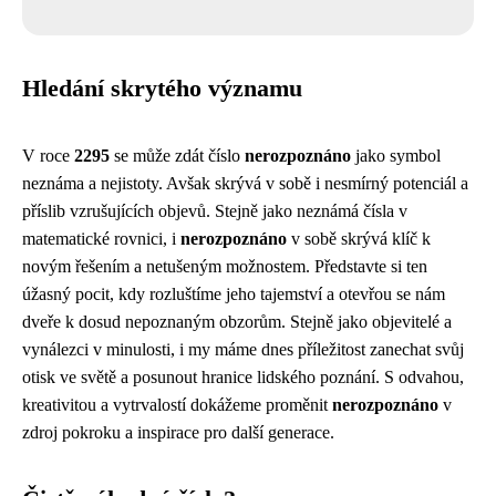
Hledání skrytého významu
V roce
2295
se může zdát číslo
nerozpoznáno
jako symbol
neznáma a nejistoty. Avšak skrývá v sobě i nesmírný potenciál a
příslib vzrušujících objevů. Stejně jako neznámá čísla v
matematické rovnici, i
nerozpoznáno
v sobě skrývá klíč k
novým řešením a netušeným možnostem. Představte si ten
úžasný pocit, kdy rozluštíme jeho tajemství a otevřou se nám
dveře k dosud nepoznaným obzorům. Stejně jako objevitelé a
vynálezci v minulosti, i my máme dnes příležitost zanechat svůj
otisk ve světě a posunout hranice lidského poznání. S odvahou,
kreativitou a vytrvalostí dokážeme proměnit
nerozpoznáno
v
zdroj pokroku a inspirace pro další generace.