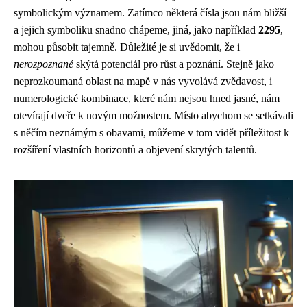
symbolickým významem. Zatímco některá čísla jsou nám bližší
a jejich symboliku snadno chápeme, jiná, jako například
2295
,
mohou působit tajemně. Důležité je si uvědomit, že i
nerozpoznané
skýtá potenciál pro růst a poznání. Stejně jako
neprozkoumaná oblast na mapě v nás vyvolává zvědavost, i
numerologické kombinace, které nám nejsou hned jasné, nám
otevírají dveře k novým možnostem. Místo abychom se setkávali
s něčím neznámým s obavami, můžeme v tom vidět příležitost k
rozšíření vlastních horizontů a objevení skrytých talentů.