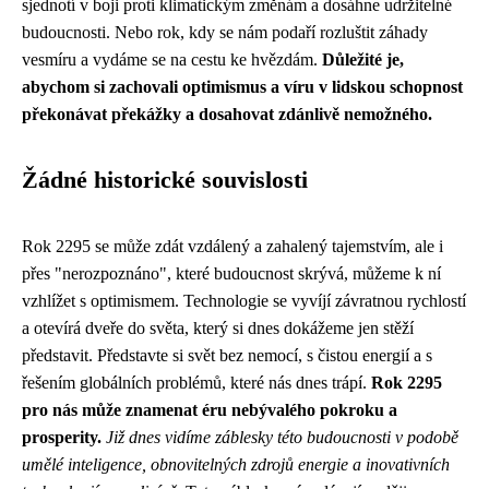
sjednotí v boji proti klimatickým změnám a dosáhne udržitelné
budoucnosti. Nebo rok, kdy se nám podaří rozluštit záhady
vesmíru a vydáme se na cestu ke hvězdám.
Důležité je,
abychom si zachovali optimismus a víru v lidskou schopnost
překonávat překážky a dosahovat zdánlivě nemožného.
Žádné historické souvislosti
Rok 2295 se může zdát vzdálený a zahalený tajemstvím, ale i
přes "nerozpoznáno", které budoucnost skrývá, můžeme k ní
vzhlížet s optimismem. Technologie se vyvíjí závratnou rychlostí
a otevírá dveře do světa, který si dnes dokážeme jen stěží
představit. Představte si svět bez nemocí, s čistou energií a s
řešením globálních problémů, které nás dnes trápí.
Rok 2295
pro nás může znamenat éru nebývalého pokroku a
prosperity.
Již dnes vidíme záblesky této budoucnosti v podobě
umělé inteligence, obnovitelných zdrojů energie a inovativních