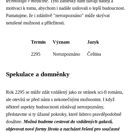
technologií v medicíně.
Tyto záblesky nám dávají naději a
motivaci k tomu, abychom i nadále usilovali o lepší budoucnost.
Pamatujme, že i zdánlivě "nerozpoznáno" může skrývat
netušené možnosti a příležitosti.
Termín
Význam
Jazyk
2295
Nerozpoznáno
Čeština
Spekulace a domněnky
Rok 2295 se může zdát vzdálený jako ze stránek sci-fi románu,
ale otevírá se před námi s nekonečnými možnostmi. I když
některé aspekty budoucnosti zůstávají nerozpoznány,
představme si ty úžasné pokroky, které lidstvo pravděpodobně
dosáhne.
Možná budeme cestovat do vzdálených galaxií,
objevovat nové formy života a nacházet řešení pro současné