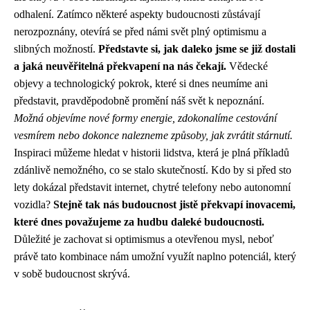
odhalení. Zatímco některé aspekty budoucnosti zůstávají
nerozpoznány, otevírá se před námi svět plný optimismu a
slibných možností.
Představte si, jak daleko jsme se již dostali
a jaká neuvěřitelná překvapení na nás čekají.
Vědecké
objevy a technologický pokrok, které si dnes neumíme ani
představit, pravděpodobně promění náš svět k nepoznání.
Možná objevíme nové formy energie, zdokonalíme cestování
vesmírem nebo dokonce nalezneme způsoby, jak zvrátit stárnutí.
Inspiraci můžeme hledat v historii lidstva, která je plná příkladů
zdánlivě nemožného, co se stalo skutečností. Kdo by si před sto
lety dokázal představit internet, chytré telefony nebo autonomní
vozidla?
Stejně tak nás budoucnost jistě překvapí inovacemi,
které dnes považujeme za hudbu daleké budoucnosti.
Důležité je zachovat si optimismus a otevřenou mysl, neboť
právě tato kombinace nám umožní využít naplno potenciál, který
v sobě budoucnost skrývá.