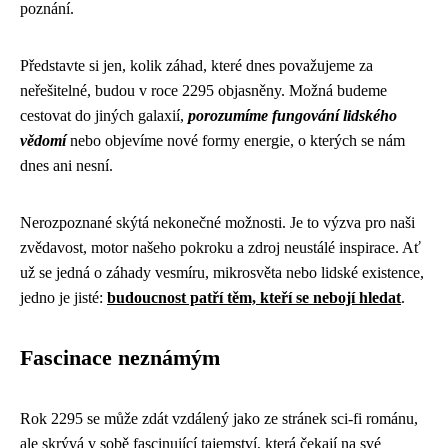
poznání.
Představte si jen, kolik záhad, které dnes považujeme za
neřešitelné, budou v roce 2295 objasněny. Možná budeme
cestovat do jiných galaxií,
porozumíme fungování lidského
vědomí
nebo objevíme nové formy energie, o kterých se nám
dnes ani nesní.
Nerozpoznané skýtá nekonečné možnosti. Je to výzva pro naši
zvědavost, motor našeho pokroku a zdroj neustálé inspirace. Ať
už se jedná o záhady vesmíru, mikrosvěta nebo lidské existence,
jedno je jisté:
budoucnost patří těm, kteří se nebojí hledat
.
Fascinace neznámým
Rok 2295 se může zdát vzdálený jako ze stránek sci-fi románu,
ale skrývá v sobě fascinující tajemství, která čekají na své