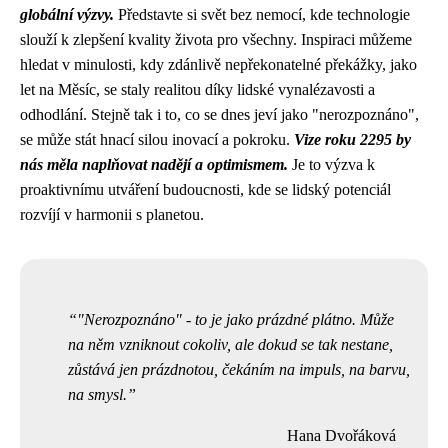
globální výzvy.
Představte si svět bez nemocí, kde technologie
slouží k zlepšení kvality života pro všechny. Inspiraci můžeme
hledat v minulosti, kdy zdánlivě nepřekonatelné překážky, jako
let na Měsíc, se staly realitou díky lidské vynalézavosti a
odhodlání. Stejně tak i to, co se dnes jeví jako "nerozpoznáno",
se může stát hnací silou inovací a pokroku.
Vize roku 2295 by
nás měla naplňovat nadějí a optimismem.
Je to výzva k
proaktivnímu utváření budoucnosti, kde se lidský potenciál
rozvíjí v harmonii s planetou.
"Nerozpoznáno" - to je jako prázdné plátno. Může
na něm vzniknout cokoliv, ale dokud se tak nestane,
zůstává jen prázdnotou, čekáním na impuls, na barvu,
na smysl.
Hana Dvořáková