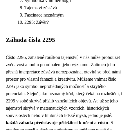
Symbolika v numerologii
Tajemství zůstává
Fascinace neznámým
2295: Závěr?
Záhada čísla 2295
Číslo 2295, zahalené rouškou tajemství, v nás může probouzet
zvědavost a touhu po odhalení jeho významu. Zatímco jeho
přesná interpretace zůstává nerozpoznána, otevírá se před námi
prostor pro vlastní fantazii a kreativitu. Můžeme vnímat číslo
2295 jako symbol neprobádaných možností a skrytého
potenciálu. Stejně jako neznámý kód, který čeká na rozluštění, i
2295 v sobě skrývá příslib vzrušujících objevů. Ať už se jeho
tajemství skrývá v matematických vzorcích, historických
souvislostech nebo v hlubinách lidské mysli, jedno je jisté:
každá záhada představuje příležitost k učení a růstu
. S
otevřenou myslí a dávkou optimismu se můžeme pustit do