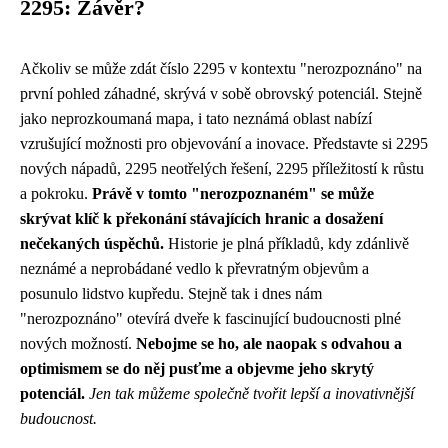
2295: Závěr?
Ačkoliv se může zdát číslo 2295 v kontextu "nerozpoznáno" na
první pohled záhadné, skrývá v sobě obrovský potenciál. Stejně
jako neprozkoumaná mapa, i tato neznámá oblast nabízí
vzrušující možnosti pro objevování a inovace. Představte si 2295
nových nápadů, 2295 neotřelých řešení, 2295 příležitostí k růstu
a pokroku.
Právě v tomto "nerozpoznaném" se může
skrývat klíč k překonání stávajících hranic a dosažení
nečekaných úspěchů.
Historie je plná příkladů, kdy zdánlivě
neznámé a neprobádané vedlo k převratným objevům a
posunulo lidstvo kupředu. Stejně tak i dnes nám
"nerozpoznáno" otevírá dveře k fascinující budoucnosti plné
nových možností.
Nebojme se ho, ale naopak s odvahou a
optimismem se do něj pusťme a objevme jeho skrytý
potenciál.
Jen tak můžeme společně tvořit lepší a inovativnější
budoucnost.