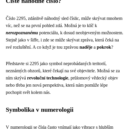
Čistě náhodné číslo?
Číslo 2295, zdánlivě náhodný sled číslic, může skrývat mnohem
víc, než se na první pohled zdá. Možná je to klíč k
nerozpoznanému
potenciálu, k dosud neobjeveným možnostem.
Stejně jako v šifře, i zde se může skrývat zpráva, která čeká na
své rozluštění. A co když je tou zprávou
naděje
a
pokrok
?
Představte si 2295 jako symbol neprobádaných teritorií,
neznámých obzorů, které čekají na své objevitele. Možná se za
ním skrývá
revoluční technologie
, průlomový vědecký objev
nebo třeba jen nová perspektiva, která nám pomůže lépe
pochopit svět kolem nás.
Symbolika v numerologii
V numerologii se čísla často vnímají jako vibrace s hlubším