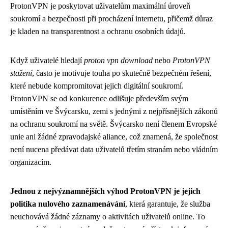
ProtonVPN je poskytovat uživatelům maximální úroveň
soukromí a bezpečnosti při procházení internetu, přičemž důraz
je kladen na transparentnost a ochranu osobních údajů.
Když uživatelé hledají
proton vpn download
nebo
ProtonVPN
stažení
, často je motivuje touha po skutečně bezpečném řešení,
které nebude kompromitovat jejich digitální soukromí.
ProtonVPN se od konkurence odlišuje především svým
umístěním ve Švýcarsku, zemi s jednými z nejpřísnějších zákonů
na ochranu soukromí na světě. Švýcarsko není členem Evropské
unie ani žádné zpravodajské aliance, což znamená, že společnost
není nucena předávat data uživatelů třetím stranám nebo vládním
organizacím.
Jednou z nejvýznamnějších výhod ProtonVPN je jejich
politika nulového zaznamenávání
, která garantuje, že služba
neuchovává žádné záznamy o aktivitách uživatelů online. To