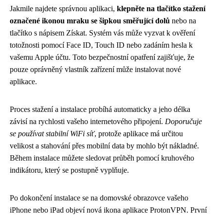
Jakmile najdete správnou aplikaci,
klepněte na tlačítko stažení
označené ikonou mraku se šipkou směřující dolů
nebo na
tlačítko s nápisem Získat. Systém vás může vyzvat k ověření
totožnosti pomocí Face ID, Touch ID nebo zadáním hesla k
vašemu Apple účtu. Toto bezpečnostní opatření zajišťuje, že
pouze oprávněný vlastník zařízení může instalovat nové
aplikace.
Proces stažení a instalace probíhá automaticky a jeho délka
závisí na rychlosti vašeho internetového připojení.
Doporučuje
se používat stabilní WiFi síť
, protože aplikace má určitou
velikost a stahování přes mobilní data by mohlo být nákladné.
Během instalace můžete sledovat průběh pomocí kruhového
indikátoru, který se postupně vyplňuje.
Po dokončení instalace se na domovské obrazovce vašeho
iPhone nebo iPad objeví nová ikona aplikace ProtonVPN. První