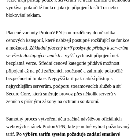
využívat pokročilé funkce jako je připojení k síti Tor nebo
blokování reklam.
Placené varianty ProtonVPN jsou rozděleny do několika
cenových kategorií, které nabízejí postupně rozšiřující se funkce
a možnosti.
Základní placený tarif poskytuje přístup k serverům
ve všech dostupných zemích
a vyšší rychlosti připojení než
bezplatná verze. Střední cenová kategorie přidává možnost
připojení až na pěti zařízeních současně a zahrnuje pokročilé
bezpečnostní funkce. Nejvyšší tarif pak nabízí přístup k
nejrychlejším serverům, podporu streamovacích služeb a síť
Secure Core, která směruje provoz přes několik serverů v
zemích s přísnými zákony na ochranu soukromí.
Samotný proces vytvoření účtu začíná návštěvou oficiálních
webových stránek ProtonVPN, kde je nutné vybrat požadovaný
tarif.
Po výběru tarifu systém požaduje zadání emailové