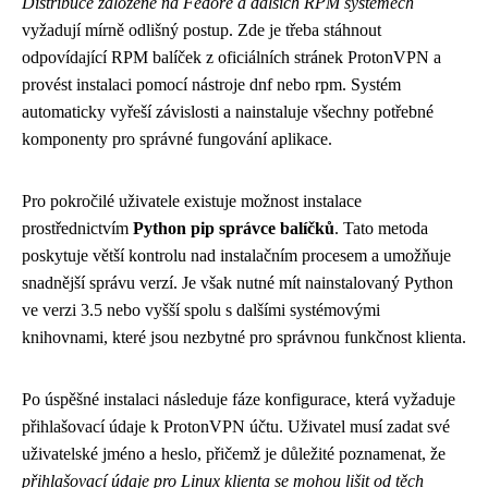
Distribuce založené na Fedoře a dalších RPM systémech
vyžadují mírně odlišný postup. Zde je třeba stáhnout
odpovídající RPM balíček z oficiálních stránek ProtonVPN a
provést instalaci pomocí nástroje dnf nebo rpm. Systém
automaticky vyřeší závislosti a nainstaluje všechny potřebné
komponenty pro správné fungování aplikace.
Pro pokročilé uživatele existuje možnost instalace
prostřednictvím
Python pip správce balíčků
. Tato metoda
poskytuje větší kontrolu nad instalačním procesem a umožňuje
snadnější správu verzí. Je však nutné mít nainstalovaný Python
ve verzi 3.5 nebo vyšší spolu s dalšími systémovými
knihovnami, které jsou nezbytné pro správnou funkčnost klienta.
Po úspěšné instalaci následuje fáze konfigurace, která vyžaduje
přihlašovací údaje k ProtonVPN účtu. Uživatel musí zadat své
uživatelské jméno a heslo, přičemž je důležité poznamenat, že
přihlašovací údaje pro Linux klienta se mohou lišit od těch