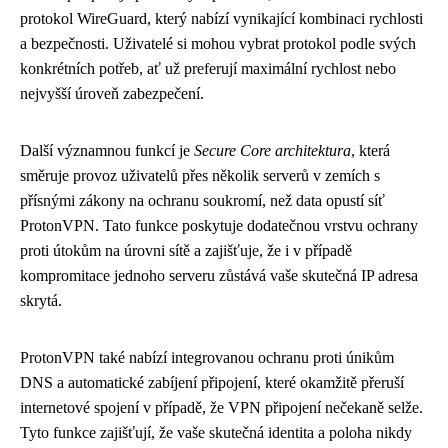
protokol WireGuard, který nabízí vynikající kombinaci rychlosti
a bezpečnosti. Uživatelé si mohou vybrat protokol podle svých
konkrétních potřeb, ať už preferují maximální rychlost nebo
nejvyšší úroveň zabezpečení.
Další významnou funkcí je
Secure Core architektura
, která
směruje provoz uživatelů přes několik serverů v zemích s
přísnými zákony na ochranu soukromí, než data opustí síť
ProtonVPN. Tato funkce poskytuje dodatečnou vrstvu ochrany
proti útokům na úrovni sítě a zajišťuje, že i v případě
kompromitace jednoho serveru zůstává vaše skutečná IP adresa
skrytá.
ProtonVPN také nabízí integrovanou ochranu proti únikům
DNS a automatické zabíjení připojení, které okamžitě přeruší
internetové spojení v případě, že VPN připojení nečekaně selže.
Tyto funkce zajišťují, že vaše skutečná identita a poloha nikdy