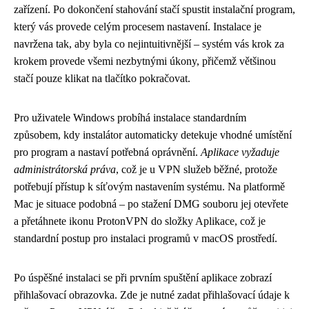
zařízení. Po dokončení stahování stačí spustit instalační program,
který vás provede celým procesem nastavení. Instalace je
navržena tak, aby byla co nejintuitivnější – systém vás krok za
krokem provede všemi nezbytnými úkony, přičemž většinou
stačí pouze klikat na tlačítko pokračovat.
Pro uživatele Windows probíhá instalace standardním
způsobem, kdy instalátor automaticky detekuje vhodné umístění
pro program a nastaví potřebná oprávnění.
Aplikace vyžaduje
administrátorská práva
, což je u VPN služeb běžné, protože
potřebují přístup k síťovým nastavením systému. Na platformě
Mac je situace podobná – po stažení DMG souboru jej otevřete
a přetáhnete ikonu ProtonVPN do složky Aplikace, což je
standardní postup pro instalaci programů v macOS prostředí.
Po úspěšné instalaci se při prvním spuštění aplikace zobrazí
přihlašovací obrazovka. Zde je nutné zadat přihlašovací údaje k