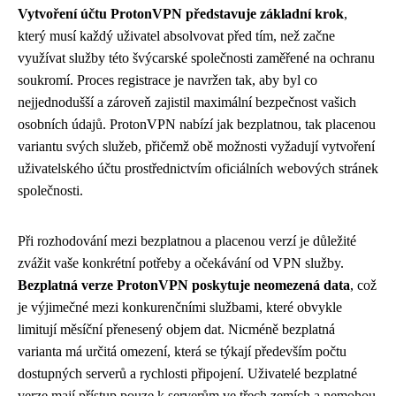
Vytvoření účtu ProtonVPN představuje základní krok
,
který musí každý uživatel absolvovat před tím, než začne
využívat služby této švýcarské společnosti zaměřené na ochranu
soukromí. Proces registrace je navržen tak, aby byl co
nejjednodušší a zároveň zajistil maximální bezpečnost vašich
osobních údajů. ProtonVPN nabízí jak bezplatnou, tak placenou
variantu svých služeb, přičemž obě možnosti vyžadují vytvoření
uživatelského účtu prostřednictvím oficiálních webových stránek
společnosti.
Při rozhodování mezi bezplatnou a placenou verzí je důležité
zvážit vaše konkrétní potřeby a očekávání od VPN služby.
Bezplatná verze ProtonVPN poskytuje neomezená data
, což
je výjimečné mezi konkurenčními službami, které obvykle
limitují měsíční přenesený objem dat. Nicméně bezplatná
varianta má určitá omezení, která se týkají především počtu
dostupných serverů a rychlosti připojení. Uživatelé bezplatné
verze mají přístup pouze k serverům ve třech zemích a nemohou