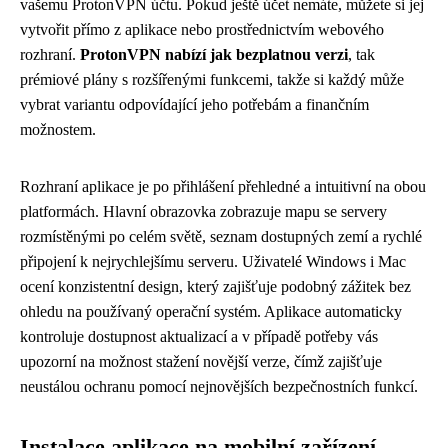
vašemu ProtonVPN účtu. Pokud ještě účet nemáte, můžete si jej
vytvořit přímo z aplikace nebo prostřednictvím webového
rozhraní.
ProtonVPN nabízí jak bezplatnou verzi
, tak
prémiové plány s rozšířenými funkcemi, takže si každý může
vybrat variantu odpovídající jeho potřebám a finančním
možnostem.
Rozhraní aplikace je po přihlášení přehledné a intuitivní na obou
platformách. Hlavní obrazovka zobrazuje mapu se servery
rozmístěnými po celém světě, seznam dostupných zemí a rychlé
připojení k nejrychlejšímu serveru. Uživatelé Windows i Mac
ocení konzistentní design, který zajišťuje podobný zážitek bez
ohledu na používaný operační systém. Aplikace automaticky
kontroluje dostupnost aktualizací a v případě potřeby vás
upozorní na možnost stažení novější verze, čímž zajišťuje
neustálou ochranu pomocí nejnovějších bezpečnostních funkcí.
Instalace aplikace na mobilní zařízení