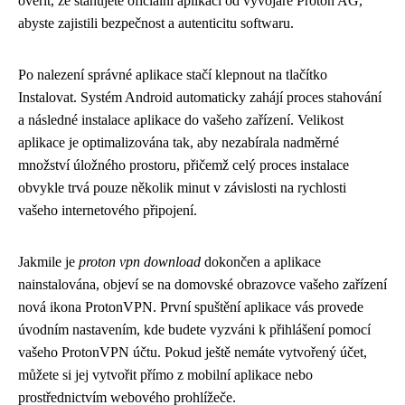
ověřit, že stahujete oficiální aplikaci od vývojáře Proton AG,
abyste zajistili bezpečnost a autenticitu softwaru.
Po nalezení správné aplikace stačí klepnout na tlačítko
Instalovat. Systém Android automaticky zahájí proces stahování
a následné instalace aplikace do vašeho zařízení. Velikost
aplikace je optimalizována tak, aby nezabírala nadměrné
množství úložného prostoru, přičemž celý proces instalace
obvykle trvá pouze několik minut v závislosti na rychlosti
vašeho internetového připojení.
Jakmile je
proton vpn download
dokončen a aplikace
nainstalována, objeví se na domovské obrazovce vašeho zařízení
nová ikona ProtonVPN. První spuštění aplikace vás provede
úvodním nastavením, kde budete vyzváni k přihlášení pomocí
vašeho ProtonVPN účtu. Pokud ještě nemáte vytvořený účet,
můžete si jej vytvořit přímo z mobilní aplikace nebo
prostřednictvím webového prohlížeče.