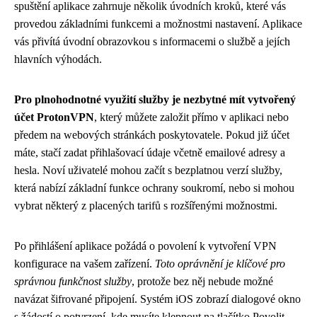
spuštění aplikace zahrnuje několik úvodních kroků, které vás
provedou základními funkcemi a možnostmi nastavení. Aplikace
vás přivítá úvodní obrazovkou s informacemi o službě a jejích
hlavních výhodách.
Pro plnohodnotné využití služby je nezbytné mít vytvořený
účet ProtonVPN
, který můžete založit přímo v aplikaci nebo
předem na webových stránkách poskytovatele. Pokud již účet
máte, stačí zadat přihlašovací údaje včetně emailové adresy a
hesla. Noví uživatelé mohou začít s bezplatnou verzí služby,
která nabízí základní funkce ochrany soukromí, nebo si mohou
vybrat některý z placených tarifů s rozšířenými možnostmi.
Po přihlášení aplikace požádá o povolení k vytvoření VPN
konfigurace na vašem zařízení.
Toto oprávnění je klíčové pro
správnou funkčnost služby
, protože bez něj nebude možné
navázat šifrované připojení. Systém iOS zobrazí dialogové okno
s žádostí o potvrzení, kde musíte klepnout na tlačítko Povolit.