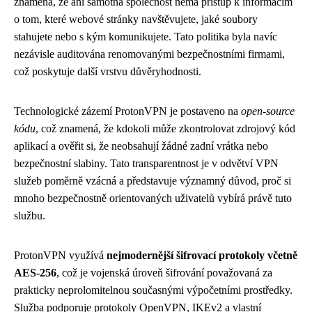
znamená, že ani samotná společnost nemá přístup k informacím
o tom, které webové stránky navštěvujete, jaké soubory
stahujete nebo s kým komunikujete. Tato politika byla navíc
nezávisle auditována renomovanými bezpečnostními firmami,
což poskytuje další vrstvu důvěryhodnosti.
Technologické zázemí ProtonVPN je postaveno na
open-source
kódu
, což znamená, že kdokoli může zkontrolovat zdrojový kód
aplikací a ověřit si, že neobsahují žádné zadní vrátka nebo
bezpečnostní slabiny. Tato transparentnost je v odvětví VPN
služeb poměrně vzácná a představuje významný důvod, proč si
mnoho bezpečnostně orientovaných uživatelů vybírá právě tuto
službu.
ProtonVPN využívá
nejmodernější šifrovací protokoly včetně
AES-256
, což je vojenská úroveň šifrování považovaná za
prakticky neprolomitelnou současnými výpočetními prostředky.
Služba podporuje protokoly OpenVPN, IKEv2 a vlastní