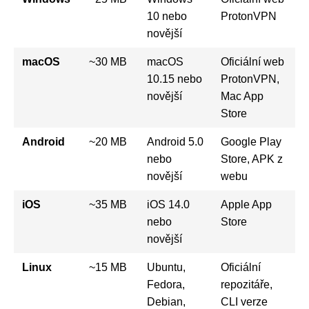
10 nebo
ProtonVPN
novější
macOS
~30 MB
macOS
Oficiální web
10.15 nebo
ProtonVPN,
novější
Mac App
Store
Android
~20 MB
Android 5.0
Google Play
nebo
Store, APK z
novější
webu
iOS
~35 MB
iOS 14.0
Apple App
nebo
Store
novější
Linux
~15 MB
Ubuntu,
Oficiální
Fedora,
repozitáře,
Debian,
CLI verze