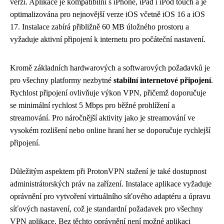
verzi. Aplikace je kompatibilní s iPhone, iPad i iPod touch a je
optimalizována pro nejnovější verze iOS včetně iOS 16 a iOS
17. Instalace zabírá přibližně 60 MB úložného prostoru a
vyžaduje aktivní připojení k internetu pro počáteční nastavení.
Kromě základních hardwarových a softwarových požadavků je
pro všechny platformy nezbytné
stabilní internetové připojení
.
Rychlost připojení ovlivňuje výkon VPN, přičemž doporučuje
se minimální rychlost 5 Mbps pro běžné prohlížení a
streamování. Pro náročnější aktivity jako je streamování ve
vysokém rozlišení nebo online hraní her se doporučuje rychlejší
připojení.
Důležitým aspektem při ProtonVPN stažení je také dostupnost
administrátorských práv na zařízení. Instalace aplikace vyžaduje
oprávnění pro vytvoření virtuálního síťového adaptéru a úpravu
síťových nastavení, což je standardní požadavek pro všechny
VPN aplikace. Bez těchto oprávnění není možné aplikaci