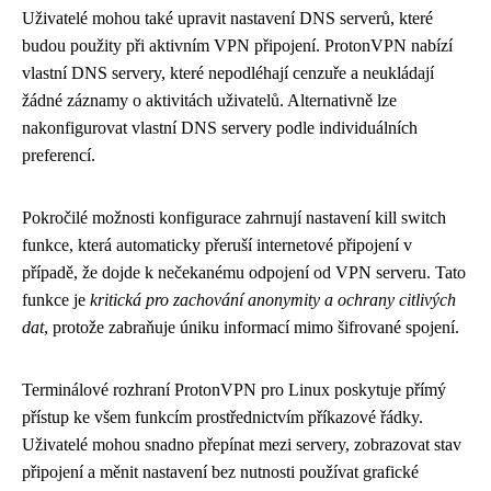
Uživatelé mohou také upravit nastavení DNS serverů, které
budou použity při aktivním VPN připojení. ProtonVPN nabízí
vlastní DNS servery, které nepodléhají cenzuře a neukládají
žádné záznamy o aktivitách uživatelů. Alternativně lze
nakonfigurovat vlastní DNS servery podle individuálních
preferencí.
Pokročilé možnosti konfigurace zahrnují nastavení kill switch
funkce, která automaticky přeruší internetové připojení v
případě, že dojde k nečekanému odpojení od VPN serveru. Tato
funkce je
kritická pro zachování anonymity a ochrany citlivých
dat
, protože zabraňuje úniku informací mimo šifrované spojení.
Terminálové rozhraní ProtonVPN pro Linux poskytuje přímý
přístup ke všem funkcím prostřednictvím příkazové řádky.
Uživatelé mohou snadno přepínat mezi servery, zobrazovat stav
připojení a měnit nastavení bez nutnosti používat grafické