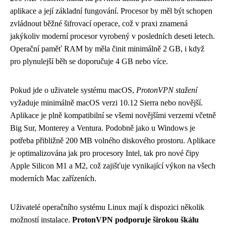
aplikace a její základní fungování. Procesor by měl být schopen
zvládnout běžné šifrovací operace, což v praxi znamená
jakýkoliv moderní procesor vyrobený v posledních deseti letech.
Operační paměť RAM by měla činit minimálně 2 GB, i když
pro plynulejší běh se doporučuje 4 GB nebo více.
Pokud jde o uživatele systému macOS,
ProtonVPN stažení
vyžaduje minimálně macOS verzi 10.12 Sierra nebo novější.
Aplikace je plně kompatibilní se všemi novějšími verzemi včetně
Big Sur, Monterey a Ventura. Podobně jako u Windows je
potřeba přibližně 200 MB volného diskového prostoru. Aplikace
je optimalizována jak pro procesory Intel, tak pro nové čipy
Apple Silicon M1 a M2, což zajišťuje vynikající výkon na všech
moderních Mac zařízeních.
Uživatelé operačního systému Linux mají k dispozici několik
možností instalace.
ProtonVPN podporuje širokou škálu