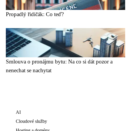
Propadlý řidičák: Co teď?
Smlouva o pronájmu bytu: Na co si dát pozor a
nenechat se nachytat
AI
Cloudové služby
Hosting a domény