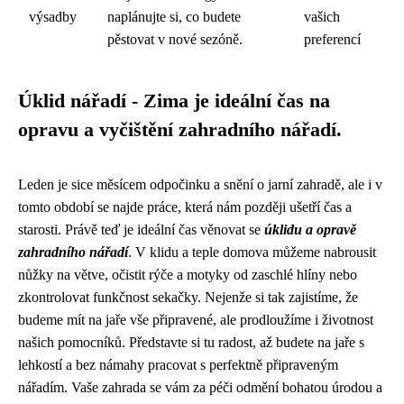
výsadby
naplánujte si, co budete
vašich
pěstovat v nové sezóně.
preferencí
Úklid nářadí - Zima je ideální čas na
opravu a vyčištění zahradního nářadí.
Leden je sice měsícem odpočinku a snění o jarní zahradě, ale i v
tomto období se najde práce, která nám později ušetří čas a
starosti. Právě teď je ideální čas věnovat se
úklidu a opravě
zahradního nářadí
. V klidu a teple domova můžeme nabrousit
nůžky na větve, očistit rýče a motyky od zaschlé hlíny nebo
zkontrolovat funkčnost sekačky. Nejenže si tak zajistíme, že
budeme mít na jaře vše připravené, ale prodloužíme i životnost
našich pomocníků. Představte si tu radost, až budete na jaře s
lehkostí a bez námahy pracovat s perfektně připraveným
nářadím. Vaše zahrada se vám za péči odmění bohatou úrodou a