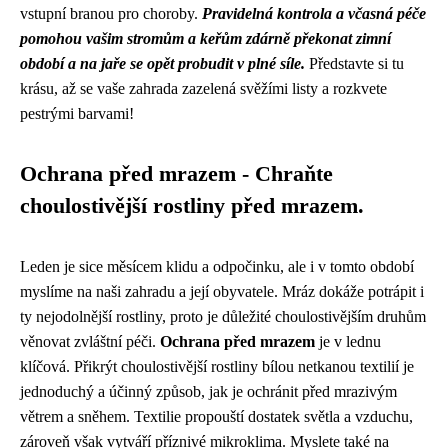
vstupní branou pro choroby.
Pravidelná kontrola a včasná péče
pomohou vašim stromům a keřům zdárně překonat zimní
období a na jaře se opět probudit v plné síle.
Představte si tu
krásu, až se vaše zahrada zazelená svěžími listy a rozkvete
pestrými barvami!
Ochrana před mrazem - Chraňte
choulostivější rostliny před mrazem.
Leden je sice měsícem klidu a odpočinku, ale i v tomto období
myslíme na naši zahradu a její obyvatele. Mráz dokáže potrápit i
ty nejodolnější rostliny, proto je důležité choulostivějším druhům
věnovat zvláštní péči.
Ochrana před mrazem
je v lednu
klíčová. Přikrýt choulostivější rostliny bílou netkanou textilií je
jednoduchý a účinný způsob, jak je ochránit před mrazivým
větrem a sněhem. Textilie propouští dostatek světla a vzduchu,
zároveň však vytváří příznivé mikroklima. Myslete také na