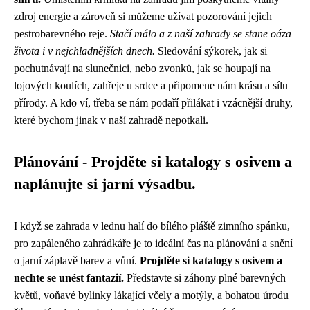
zdroj energie a zároveň si můžeme užívat pozorování jejich
pestrobarevného reje.
Stačí málo a z naší zahrady se stane oáza
života i v nejchladnějších dnech.
Sledování sýkorek, jak si
pochutnávají na slunečnici, nebo zvonků, jak se houpají na
lojových koulích, zahřeje u srdce a připomene nám krásu a sílu
přírody. A kdo ví, třeba se nám podaří přilákat i vzácnější druhy,
které bychom jinak v naší zahradě nepotkali.
Plánování - Projděte si katalogy s osivem a
naplánujte si jarní výsadbu.
I když se zahrada v lednu halí do bílého pláště zimního spánku,
pro zapáleného zahrádkáře je to ideální čas na plánování a snění
o jarní záplavě barev a vůní.
Projděte si katalogy s osivem a
nechte se unést fantazií.
Představte si záhony plné barevných
květů, voňavé bylinky lákající včely a motýly, a bohatou úrodu