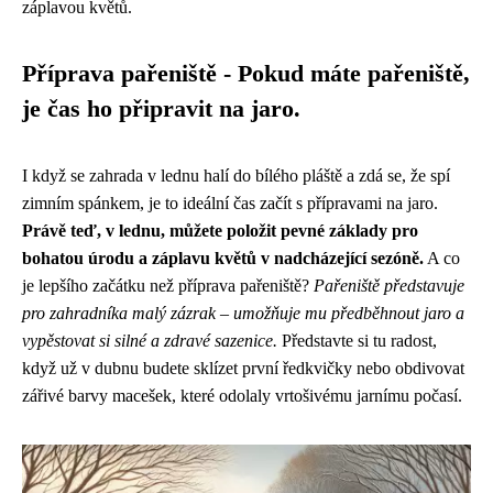
záplavou květů.
Příprava pařeniště - Pokud máte pařeniště,
je čas ho připravit na jaro.
I když se zahrada v lednu halí do bílého pláště a zdá se, že spí
zimním spánkem, je to ideální čas začít s přípravami na jaro.
Právě teď, v lednu, můžete položit pevné základy pro
bohatou úrodu a záplavu květů v nadcházející sezóně.
A co
je lepšího začátku než příprava pařeniště?
Pařeniště představuje
pro zahradníka malý zázrak – umožňuje mu předběhnout jaro a
vypěstovat si silné a zdravé sazenice.
Představte si tu radost,
když už v dubnu budete sklízet první ředkvičky nebo obdivovat
zářivé barvy macešek, které odolaly vrtošivému jarnímu počasí.