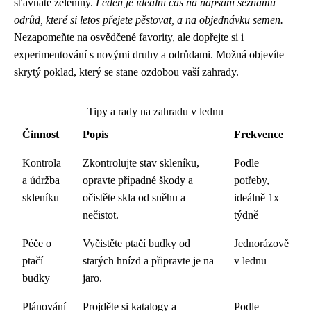
šťavnaté zeleniny.
Leden je ideální čas na napsání seznamu
odrůd, které si letos přejete pěstovat, a na objednávku semen.
Nezapomeňte na osvědčené favority, ale dopřejte si i
experimentování s novými druhy a odrůdami. Možná objevíte
skrytý poklad, který se stane ozdobou vaší zahrady.
Tipy a rady na zahradu v lednu
Činnost
Popis
Frekvence
Kontrola
Zkontrolujte stav skleníku,
Podle
a údržba
opravte případné škody a
potřeby,
skleníku
očistěte skla od sněhu a
ideálně 1x
nečistot.
týdně
Péče o
Vyčistěte ptačí budky od
Jednorázově
ptačí
starých hnízd a připravte je na
v lednu
budky
jaro.
Plánování
Projděte si katalogy a
Podle