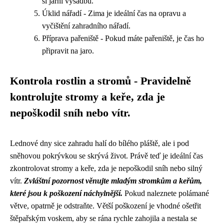
si jarní výsadbu.
Úklid nářadí - Zima je ideální čas na opravu a
vyčištění zahradního nářadí.
Příprava pařeniště - Pokud máte pařeniště, je čas ho
připravit na jaro.
Kontrola rostlin a stromů - Pravidelně
kontrolujte stromy a keře, zda je
nepoškodil sníh nebo vítr.
Lednové dny sice zahradu halí do bílého pláště, ale i pod
sněhovou pokrývkou se skrývá život. Právě teď je ideální čas
zkontrolovat stromy a keře, zda je nepoškodil sníh nebo silný
vítr.
Zvláštní pozornost věnujte mladým stromkům a keřům,
které jsou k poškození náchylnější.
Pokud naleznete polámané
větve, opatrně je odstraňte. Větší poškození je vhodné ošetřit
štěpařským voskem, aby se rána rychle zahojila a nestala se