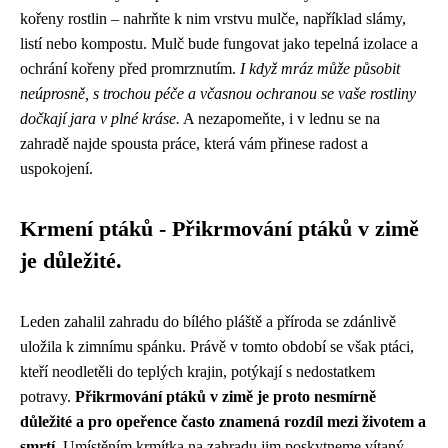
kořeny rostlin – nahrňte k nim vrstvu mulče, například slámy,
listí nebo kompostu. Mulč bude fungovat jako tepelná izolace a
ochrání kořeny před promrznutím.
I když mráz může působit
neúprosně, s trochou péče a včasnou ochranou se vaše rostliny
dočkají jara v plné kráse.
A nezapomeňte, i v lednu se na
zahradě najde spousta práce, která vám přinese radost a
uspokojení.
Krmení ptáků - Přikrmování ptáků v zimě
je důležité.
Leden zahalil zahradu do bílého pláště a příroda se zdánlivě
uložila k zimnímu spánku. Právě v tomto období se však ptáci,
kteří neodletěli do teplých krajin, potýkají s nedostatkem
potravy.
Přikrmování ptáků v zimě je proto nesmírně
důležité a pro opeřence často znamená rozdíl mezi životem a
smrtí.
Umístěním krmítka na zahradu jim poskytneme vítaný