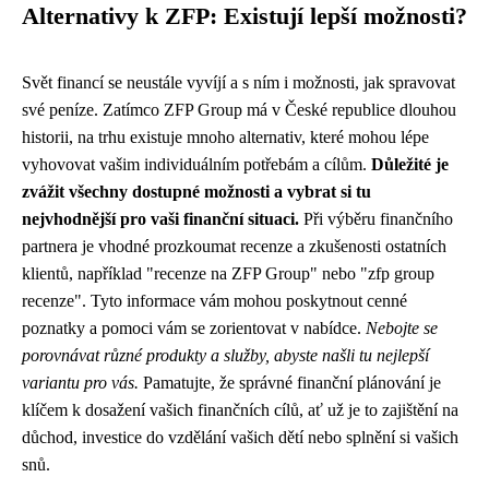
Alternativy k ZFP: Existují lepší možnosti?
Svět financí se neustále vyvíjí a s ním i možnosti, jak spravovat
své peníze. Zatímco ZFP Group má v České republice dlouhou
historii, na trhu existuje mnoho alternativ, které mohou lépe
vyhovovat vašim individuálním potřebám a cílům.
Důležité je
zvážit všechny dostupné možnosti a vybrat si tu
nejvhodnější pro vaši finanční situaci.
Při výběru finančního
partnera je vhodné prozkoumat recenze a zkušenosti ostatních
klientů, například "recenze na ZFP Group" nebo "zfp group
recenze". Tyto informace vám mohou poskytnout cenné
poznatky a pomoci vám se zorientovat v nabídce.
Nebojte se
porovnávat různé produkty a služby, abyste našli tu nejlepší
variantu pro vás.
Pamatujte, že správné finanční plánování je
klíčem k dosažení vašich finančních cílů, ať už je to zajištění na
důchod, investice do vzdělání vašich dětí nebo splnění si vašich
snů.