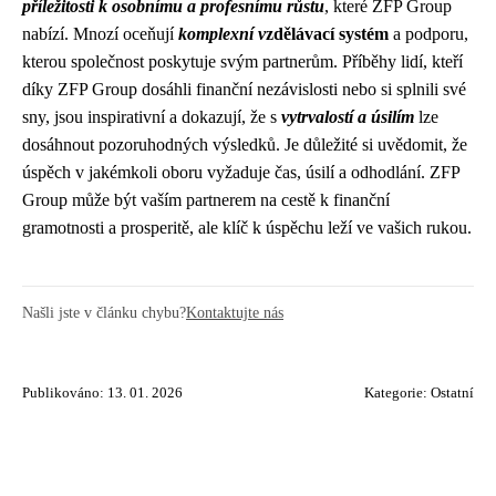
příležitosti k osobnímu a profesnímu růstu
, které ZFP Group
nabízí. Mnozí oceňují
komplexní v
zdělávací systém
a podporu,
kterou společnost poskytuje svým partnerům. Příběhy lidí, kteří
díky ZFP Group dosáhli finanční nezávislosti nebo si splnili své
sny, jsou inspirativní a dokazují, že s
vytrvalostí a úsilím
lze
dosáhnout pozoruhodných výsledků. Je důležité si uvědomit, že
úspěch v jakémkoli oboru vyžaduje čas, úsilí a odhodlání. ZFP
Group může být vaším partnerem na cestě k finanční
gramotnosti a prosperitě, ale klíč k úspěchu leží ve vašich rukou.
Našli jste v článku chybu?
Kontaktujte nás
Publikováno: 13. 01. 2026
Kategorie:
Ostatní