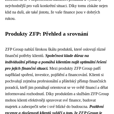
nejvhodnější pro vaši konkrétní situaci. Díky tomu získáte nejen
klid na duši, ale také jistotu, že vaše finance jsou v dobrých
rukou.
Produkty ZFP: Přehled a srovnání
ZFP Group nabízí širokou škálu produktů, které oslovují různé
finanční potřeby klientů.
Společnost klade důraz na
individuální přístup a pomáhá klientům najít optimální řešení
pro jejich finanční situaci.
Mezi produkty ZFP Group patří
například spoření, investice, pojištění a financování. Klienti si
pochvalují zejména profesionální a přátelský přístup finančních
poradců, kteří jim pomáhají orientovat se ve světě financí a dělat
informovaná rozhodnutí. Díky produktům a službám ZFP Group
mohou klienti efektivněji spravovat své finance, budovat
majetek a zabezpečit sebe i své blízké do budoucna.
Pozitivní
recenze a zkušenosti klientů svědčí o tom, že ZFP Group je