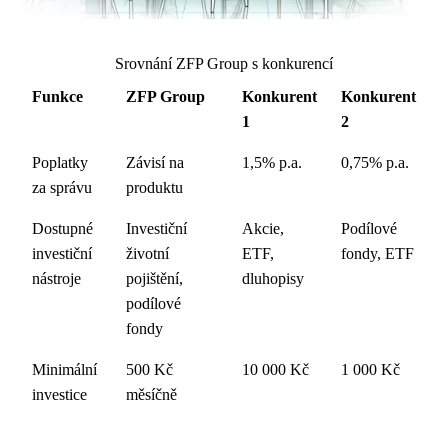
Srovnání ZFP Group s konkurencí
Funkce
ZFP Group
Konkurent
Konkurent
1
2
Poplatky
Závisí na
1,5% p.a.
0,75% p.a.
za správu
produktu
Dostupné
Investiční
Akcie,
Podílové
investiční
životní
ETF,
fondy, ETF
nástroje
pojištění,
dluhopisy
podílové
fondy
Minimální
500 Kč
10 000 Kč
1 000 Kč
investice
měsíčně