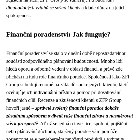
dlouhodobých vztahů se svými klienty
a klade důraz na jejich
spokojenost.
Finanční poradenství: Jak funguje?
Finanční poradenství se stalo v dnešní době nepostradatelnou
součástí zodpovědného plánování budoucnosti. Mnoho lidí
hledá oporu a odborné vedení v oblasti financí, a právě zde
přichází na řadu role finančního poradce. Společnosti jako ZFP
Group si budují renomé na základě spokojených klientů, kteří
oceňují jejich individuální přístup a pomoc při dosahování
finančních cílů. Recenze a zkušenosti klientů s ZFP Group
hovoří jasně –
správně zvolený finanční poradce dokáže
zásadním způsobem ovlivnit vaše finanční zdraví a nasměrovat
vás k prosperitě
. Ať už se jedná o investice, spoření, pojištění
nebo plánování důchodu, zkušený poradce vám pomůže
zorientovat se v nepřeberném množství produktů a vybrat ty