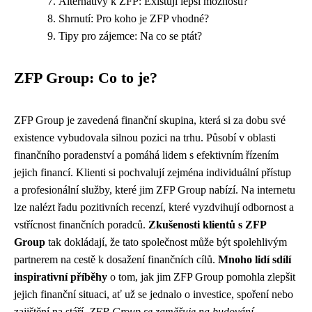
Alternativy k ZFP: Existují lepší možnosti?
Shrnutí: Pro koho je ZFP vhodné?
Tipy pro zájemce: Na co se ptát?
ZFP Group: Co to je?
ZFP Group je zavedená finanční skupina, která si za dobu své
existence vybudovala silnou pozici na trhu. Působí v oblasti
finančního poradenství a pomáhá lidem s efektivním řízením
jejich financí. Klienti si pochvalují zejména individuální přístup
a profesionální služby, které jim ZFP Group nabízí. Na internetu
lze nalézt řadu pozitivních recenzí, které vyzdvihují odbornost a
vstřícnost finančních poradců.
Zkušenosti klientů s ZFP
Group
tak dokládají, že tato společnost může být spolehlivým
partnerem na cestě k dosažení finančních cílů.
Mnoho lidí sdílí
inspirativní příběhy
o tom, jak jim ZFP Group pomohla zlepšit
jejich finanční situaci, ať už se jednalo o investice, spoření nebo
zajištění na stáří.
ZFP Group se zaměřuje na budování