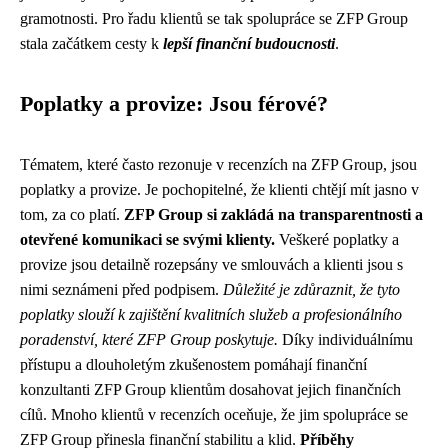
gramotnosti. Pro řadu klientů se tak spolupráce se ZFP Group
stala začátkem cesty k
lepší finanční budoucnosti
.
Poplatky a provize: Jsou férové?
Tématem, které často rezonuje v recenzích na ZFP Group, jsou
poplatky a provize. Je pochopitelné, že klienti chtějí mít jasno v
tom, za co platí.
ZFP Group si zakládá na transparentnosti a
otevřené komunikaci se svými klienty.
Veškeré poplatky a
provize jsou detailně rozepsány ve smlouvách a klienti jsou s
nimi seznámeni před podpisem.
Důležité je zdůraznit, že tyto
poplatky slouží k zajištění kvalitních služeb a profesionálního
poradenství, které ZFP Group poskytuje.
Díky individuálnímu
přístupu a dlouholetým zkušenostem pomáhají finanční
konzultanti ZFP Group klientům dosahovat jejich finančních
cílů. Mnoho klientů v recenzích oceňuje, že jim spolupráce se
ZFP Group přinesla finanční stabilitu a klid.
Příběhy