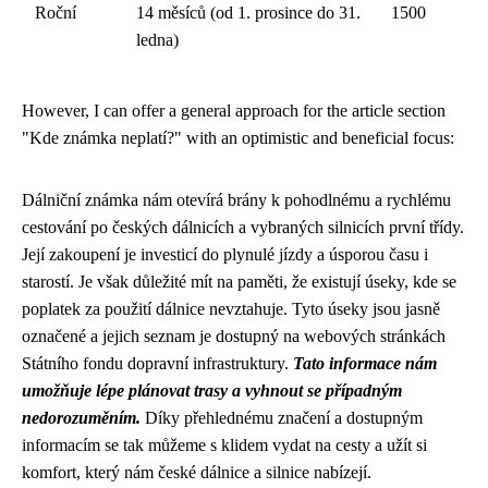
Roční
14 měsíců (od 1. prosince do 31.
1500
ledna)
However, I can offer a general approach for the article section
"Kde známka neplatí?" with an optimistic and beneficial focus:
Dálniční známka nám otevírá brány k pohodlnému a rychlému
cestování po českých dálnicích a vybraných silnicích první třídy.
Její zakoupení je investicí do plynulé jízdy a úsporou času i
starostí. Je však důležité mít na paměti, že existují úseky, kde se
poplatek za použití dálnice nevztahuje. Tyto úseky jsou jasně
označené a jejich seznam je dostupný na webových stránkách
Státního fondu dopravní infrastruktury.
Tato informace nám
umožňuje lépe plánovat trasy a vyhnout se případným
nedorozuměním.
Díky přehlednému značení a dostupným
informacím se tak můžeme s klidem vydat na cesty a užít si
komfort, který nám české dálnice a silnice nabízejí.