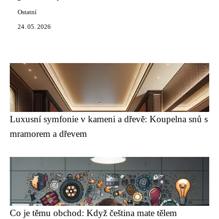
Ostatní
24. 05. 2026
Luxusní symfonie v kameni a dřevě: Koupelna snů s
mramorem a dřevem
Co je těmu obchod: Když čeština mate tělem