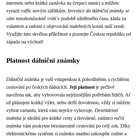
internetu nebo krátká zastávka na čerpací stanici a můžete
vyrazit vstříc novým zážitkům.
Investice do dálniční známky se
vám mnohonásobně vrátí
v podobě ušetřeného času, klidu za
volantem a radosti z objevování malebných koutů naší země.
Využijte tuto skvělou příležitost a poznejte Českou republiku od
západu na východ!
Platnost dálniční známky
Dálniční známka je vaší vstupenkou k pohodlnému a rychlému
cestování po českých dálnicích.
Její platnost
je pečlivě
navržena tak, aby vyhovovala nejrůznějším potřebám řidičů. Ať
už plánujete krátký výlet, nebo delší dovolenou, vždy si můžete
vybrat variantu, která vám nejvíce vyhovuje.
Desetidenní
známka
je ideální pro krátké cesty a dovolené, zatímco
roční
známka
vám poskytne bezstarostné cestování po celý rok. Díky
elektronickému systému si známku snadno zakoupíte online a