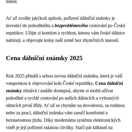
minut.
Ať už zvolíte jakýkoli způsob, pořízení dálniční známky je
investicí do pohodlného a
bezproblémového
cestování po České
republice. Užijte si komfort a rychlost, kterou vám české dálnice
nabízejí, a objevujte krásy naší země bez zbytečných starostí.
Cena dálniční známky 2025
Rok 2025 přináší s sebou novou dálniční známku, která je vaší
vstupenkou k objevování krás České republiky.
Cena dálniční
známky
zůstává i nadále dostupná, abyste si mohli užívat
pohodlné a rychlé cestování po našich dálnicích a vybraných
silnicích první třídy. Ať už se chystáte na dovolenou, za rodinou
nebo za prací, dálniční známka vám zaručí komfortní a
bezstarostnou jízdu. Díky modernímu systému elektronických
vinět je její pořízení otázkou chvilky. Stačí pár kliknutí na