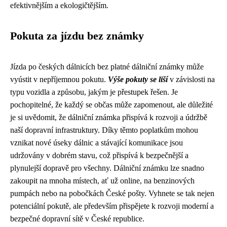
efektivnějším a ekologičtějším.
Pokuta za jízdu bez známky
Jízda po českých dálnicích bez platné dálniční známky může
vyústit v nepříjemnou pokutu.
Výše pokuty se liší
v závislosti na
typu vozidla a způsobu, jakým je přestupek řešen. Je
pochopitelné, že každý se občas může zapomenout, ale důležité
je si uvědomit, že dálniční známka přispívá k rozvoji a údržbě
naší dopravní infrastruktury. Díky těmto poplatkům mohou
vznikat nové úseky dálnic a stávající komunikace jsou
udržovány v dobrém stavu, což přispívá k bezpečnější a
plynulejší dopravě pro všechny. Dálniční známku lze snadno
zakoupit na mnoha místech, ať už online, na benzinových
pumpách nebo na pobočkách České pošty. Vyhnete se tak nejen
potenciální pokutě, ale především přispějete k rozvoji moderní a
bezpečné dopravní sítě v České republice.