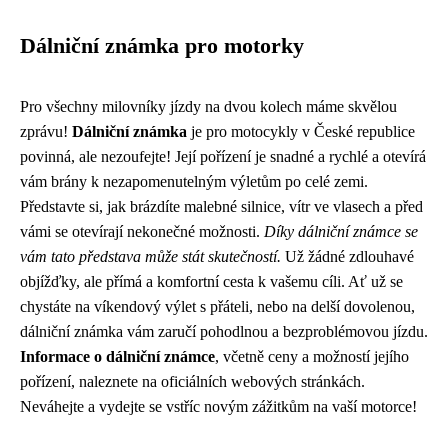
Dálniční známka pro motorky
Pro všechny milovníky jízdy na dvou kolech máme skvělou
zprávu!
Dálniční známka
je pro motocykly v České republice
povinná, ale nezoufejte! Její pořízení je snadné a rychlé a otevírá
vám brány k nezapomenutelným výletům po celé zemi.
Představte si, jak brázdíte malebné silnice, vítr ve vlasech a před
vámi se otevírají nekonečné možnosti.
Díky dálniční známce se
vám tato představa může stát skutečností.
Už žádné zdlouhavé
objížďky, ale přímá a komfortní cesta k vašemu cíli. Ať už se
chystáte na víkendový výlet s přáteli, nebo na delší dovolenou,
dálniční známka vám zaručí pohodlnou a bezproblémovou jízdu.
Informace o dálniční známce
, včetně ceny a možností jejího
pořízení, naleznete na oficiálních webových stránkách.
Neváhejte a vydejte se vstříc novým zážitkům na vaší motorce!