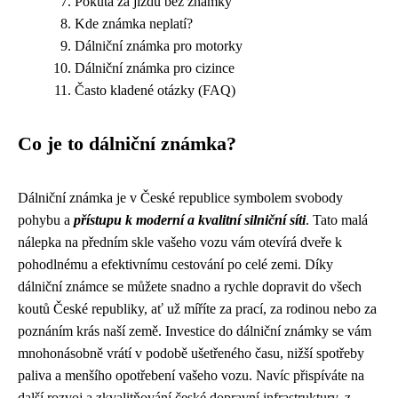
Pokuta za jízdu bez známky
Kde známka neplatí?
Dálniční známka pro motorky
Dálniční známka pro cizince
Často kladené otázky (FAQ)
Co je to dálniční známka?
Dálniční známka je v České republice symbolem svobody
pohybu a
přístupu k moderní a kvalitní silniční síti
. Tato malá
nálepka na předním skle vašeho vozu vám otevírá dveře k
pohodlnému a efektivnímu cestování po celé zemi. Díky
dálniční známce se můžete snadno a rychle dopravit do všech
koutů České republiky, ať už míříte za prací, za rodinou nebo za
poznáním krás naší země. Investice do dálniční známky se vám
mnohonásobně vrátí v podobě ušetřeného času, nižší spotřeby
paliva a menšího opotřebení vašeho vozu. Navíc přispíváte na
další rozvoj a zkvalitňování české dopravní infrastruktury, z