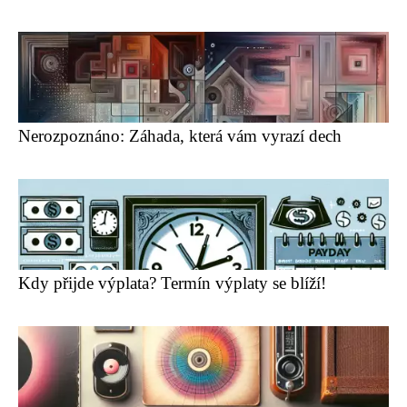
Nerozpoznáno: Záhada, která vám vyrazí dech
Kdy přijde výplata? Termín výplaty se blíží!