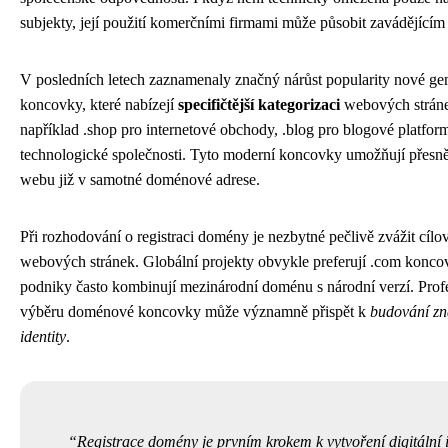
subjekty, její použití komerčními firmami může působit zavádějící
V posledních letech zaznamenaly značný nárůst popularity nové g
koncovky, které nabízejí
specifičtější kategorizaci
webových stráne
například .shop pro internetové obchody, .blog pro blogové platfor
technologické společnosti. Tyto moderní koncovky umožňují přesněj
webu již v samotné doménové adrese.
Při rozhodování o registraci domény je nezbytné pečlivě zvážit cílo
webových stránek. Globální projekty obvykle preferují .com koncov
podniky často kombinují mezinárodní doménu s národní verzí. Profe
výběru doménové koncovky může významně přispět k
budování zn
identity
.
Registrace domény je prvním krokem k vytvoření digitální i