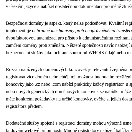
v českém jazyce a nabízet dostatečnou dokumentaci pro méně zkuše
Bezpečnost domény je aspekt, který nelze podceňovat. Kvalitní regi
implementuje
ochranné mechanismy proti neoprávněnému transfe
dvoufaktorovou autentizaci pro přístup k administračnímu rozhraní
zamčení domény proti změnám. Některé společnosti navíc nabízejí 
bezpečnostní služby jako ochranu soukromí WHOIS údajů nebo mo
Rozsah nabízených doménových koncovek je relevantní zejména pro 
registrovat více domén nebo chtějí mít možnost budoucího rozšíření
koncovky jako .cz nebo .com nabízí prakticky každý registrátor, u 
nebo nových generických doménových koncovek se nabídka může v
máte konkrétní požadavky na určité koncovky, ověřte si jejich dos
registrátora předem.
Dodatečné služby spojené s registrací domény mohou výrazně usna
budování webové přítomnosti. Mnohé registrátory nabízejí balíčky z