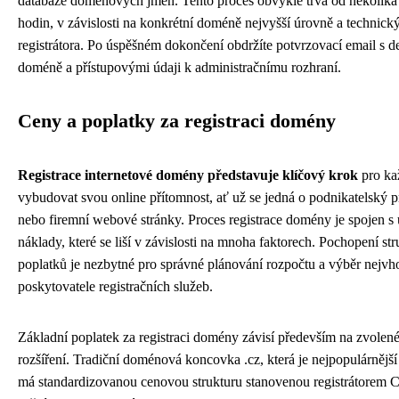
databáze doménových jmen. Tento proces obvykle trvá od několika
hodin, v závislosti na konkrétní doméně nejvyšší úrovně a technick
registrátora. Po úspěšném dokončení obdržíte potvrzovací email s de
doméně a přístupovými údaji k administračnímu rozhraní.
Ceny a poplatky za registraci domény
Registrace internetové domény představuje klíčový krok
pro ka
vybudovat svou online přítomnost, ať už se jedná o podnikatelský p
nebo firemní webové stránky. Proces registrace domény je spojen s 
náklady, které se liší v závislosti na mnoha faktorech. Pochopení str
poplatků je nezbytné pro správné plánování rozpočtu a výběr nejvh
poskytovatele registračních služeb.
Základní poplatek za registraci domény závisí především na zvol
rozšíření. Tradiční doménová koncovka .cz, která je nejpopulárnější
má standardizovanou cenovou strukturu stanovenou registrátorem