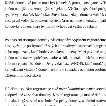
Každé doménové jméno musí být jedinečné, proto je nezbytné ověři
jméno není již obsazeno jiným subjektem. Většina registrátorů posky
rychlé vyhledávání, které okamžitě zobrazí, zda je doména volná k r
vaše první volba již obsazena, systém často nabídne alternativní var
koncovky domén, které by mohly vyhovovat vašim potřebám.
Po nalezení dostupné domény následuje fáze
vyplnění registrační
krok vyžaduje poskytnutí přesných a pravdivých informací o registr
nebo organizace, která bude vlastníkem domény. Mezi povinné údaje
jméno nebo název společnosti, adresa sídla, kontaktní telefon a ema
informace jsou následně uloženy v databázi WHOIS, která umožňuj
vyhledávání vlastníků domén, ačkoliv v souladu s ochranou osobn
některé informace skryty.
Důležitou součástí registrace je také
určení administrativních konta
zodpovědné za správu domény. Kromě registranta je možné definov
kontakt, který se stará o technické aspekty domény, a administrativn