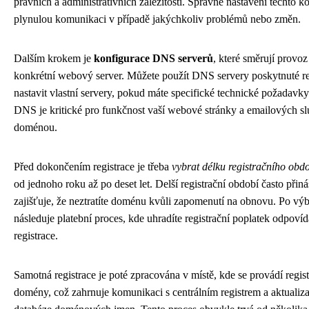
právních a administrativních záležitostí. Správné nastavení těchto ko
plynulou komunikaci v případě jakýchkoliv problémů nebo změn.
Dalším krokem je
konfigurace DNS serverů
, které směrují provo
konkrétní webový server. Můžete použít DNS servery poskytnuté re
nastavit vlastní servery, pokud máte specifické technické požadavk
DNS je kritické pro funkčnost vaší webové stránky a emailových sl
doménou.
Před dokončením registrace je třeba
vybrat délku registračního obd
od jednoho roku až po deset let. Delší registrační období často při
zajišťuje, že neztratíte doménu kvůli zapomenutí na obnovu. Po vý
následuje platební proces, kde uhradíte registrační poplatek odpovíd
registrace.
Samotná registrace je poté zpracována v místě, kde se provádí regist
domény, což zahrnuje komunikaci s centrálním registrem a aktualiza