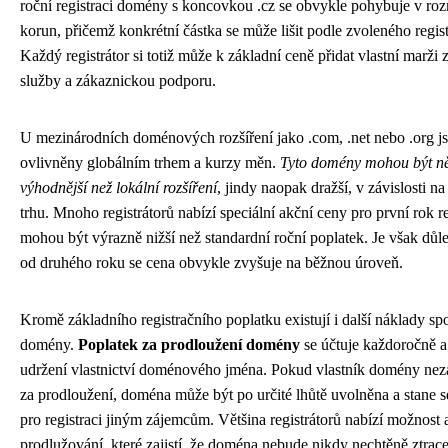
roční registraci domény s koncovkou .cz se obvykle pohybuje v roz
korun, přičemž konkrétní částka se může lišit podle zvoleného regis
Každý registrátor si totiž může k základní ceně přidat vlastní marži
služby a zákaznickou podporu.
U mezinárodních doménových rozšíření jako .com, .net nebo .org j
ovlivněny globálním trhem a kurzy měn.
Tyto domény mohou být n
výhodnější než lokální rozšíření
, jindy naopak dražší, v závislosti na
trhu. Mnoho registrátorů nabízí speciální akční ceny pro první rok re
mohou být výrazně nižší než standardní roční poplatek. Je však důle
od druhého roku se cena obvykle zvyšuje na běžnou úroveň.
Kromě základního registračního poplatku existují i další náklady s
domény.
Poplatek za prodloužení domény
se účtuje každoročně a
udržení vlastnictví doménového jména. Pokud vlastník domény neza
za prodloužení, doména může být po určité lhůtě uvolněna a stane 
pro registraci jiným zájemcům. Většina registrátorů nabízí možnost
prodlužování, které zajistí, že doména nebude nikdy nechtěně ztrac