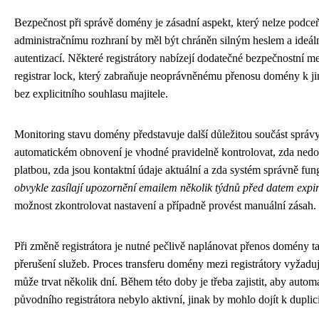
Bezpečnost při správě domény je zásadní aspekt, který nelze podceň
administračnímu rozhraní by měl být chráněn silným heslem a ideá
autentizací. Některé registrátory nabízejí dodatečné bezpečnostní 
registrar lock, který zabraňuje neoprávněnému přenosu domény k ji
bez explicitního souhlasu majitele.
Monitoring stavu domény představuje další důležitou součást správy
automatickém obnovení je vhodné pravidelně kontrolovat, zda ned
platbou, zda jsou kontaktní údaje aktuální a zda systém správně fun
obvykle zasílají upozornění emailem několik týdnů před datem expi
možnost zkontrolovat nastavení a případně provést manuální zásah.
Při změně registrátora je nutné pečlivě naplánovat přenos domény t
přerušení služeb. Proces transferu domény mezi registrátory vyžaduj
může trvat několik dní. Během této doby je třeba zajistit, aby auto
původního registrátora nebylo aktivní, jinak by mohlo dojít k duplici