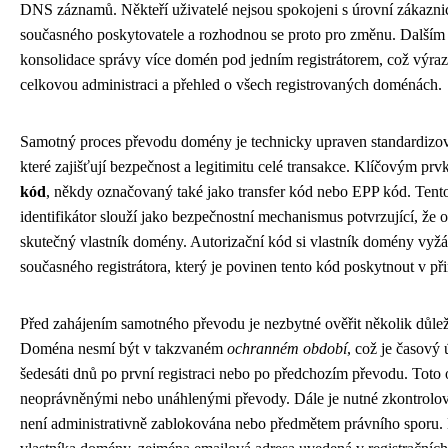
DNS záznamů. Někteří uživatelé nejsou spokojeni s úrovní zákazn
současného poskytovatele a rozhodnou se proto pro změnu. Další
konsolidace správy více domén pod jedním registrátorem, což výra
celkovou administraci a přehled o všech registrovaných doménách.
Samotný proces převodu domény je technicky upraven standardizo
které zajišťují bezpečnost a legitimitu celé transakce. Klíčovým pr
kód
, někdy označovaný také jako transfer kód nebo EPP kód. Tento
identifikátor slouží jako bezpečnostní mechanismus potvrzující, že 
skutečný vlastník domény. Autorizační kód si vlastník domény vyž
současného registrátora, který je povinen tento kód poskytnout v př
Před zahájením samotného převodu je nezbytné ověřit několik důle
Doména nesmí být v takzvaném
ochranném období
, což je časový
šedesáti dnů po první registraci nebo po předchozím převodu. Toto 
neoprávněnými nebo unáhlenými převody. Dále je nutné zkontrolo
není administrativně zablokována nebo předmětem právního sporu. 