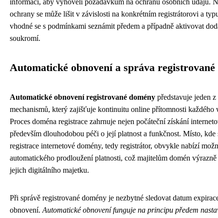
informací, aby vyhověli požadavkům na ochranu osobních údajů. 
ochrany se může lišit v závislosti na konkrétním registrátorovi a ty
vhodné se s podmínkami seznámit předem a případně aktivovat do
soukromí.
Automatické obnovení a správa registrovan
Automatické obnovení registrované domény
představuje jeden z
mechanismů, který zajišťuje kontinuitu online přítomnosti každého
Proces doména registrace zahrnuje nejen počáteční získání interneto
především dlouhodobou péči o její platnost a funkčnost. Místo, kde
registrace internetové domény, tedy registrátor, obvykle nabízí mož
automatického prodloužení platnosti, což majitelům domén výrazně
jejich digitálního majetku.
Při správě registrované domény je nezbytné sledovat datum expirace 
obnovení.
Automatické obnovení funguje na principu předem nast