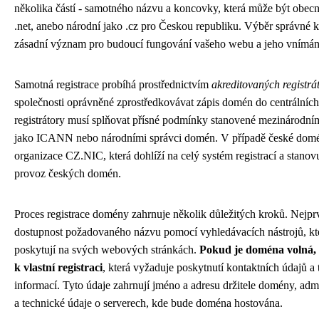
několika částí - samotného názvu a koncovky, která může být obec
.net, anebo národní jako .cz pro Českou republiku. Výběr správné
zásadní význam pro budoucí fungování vašeho webu a jeho vnímání
Samotná registrace probíhá prostřednictvím
akreditovaných registrá
společnosti oprávněné zprostředkovávat zápis domén do centrálních
registrátory musí splňovat přísné podmínky stanovené mezinárodní
jako ICANN nebo národními správci domén. V případě české domé
organizace CZ.NIC, která dohlíží na celý systém registrací a stanov
provoz českých domén.
Proces registrace domény zahrnuje několik důležitých kroků. Nejprv
dostupnost požadovaného názvu pomocí vyhledávacích nástrojů, kter
poskytují na svých webových stránkách.
Pokud je doména volná, 
k vlastní registraci
, která vyžaduje poskytnutí kontaktních údajů a
informací. Tyto údaje zahrnují jméno a adresu držitele domény, admi
a technické údaje o serverech, kde bude doména hostována.