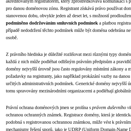
akreditovaným registrátorem, který zprostředkovává komunikaci s p
pro danou doménovou zónu. Registrant získává právo používat d
stanovenou dobu, obvykle jeden až deset let, s možností prodloužen
podmíněno dodržováním smluvních podmínek
a platbou registr
případě nedodržení těchto podmínek může být doména odebrána ne
osobě.
Z právního hlediska je důležité rozlišovat mezi různými typy domé
každá z nich může podléhat odlišným právním předpisům a pravidl
domény nejvyšší úrovně jsou často regulovány místními zákony a m
požadavky na registranty, jako například prokázání vazby na danou
určitých administrativních podmínek. Generické domény nejvyšší úr
tomu spravovány mezinárodními organizacemi a podléhají globální
Právní ochrana doménových jmen se prolína s
právem duševního vla
ochranou ochranných známek. Registrace domény, která je identick
podobná s registrovanou ochrannou známkou, může vést k právním 
mechanismy řešení sporů, jako je UDRP (Uniform Domain-Name D