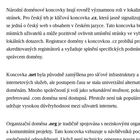
Národní doménové koncovky hrají rovněž významnou roli v lokali
stránek. Pro český trh je klíčová koncovka
.cz
, která jasně signaliz
se jedná o český web s obsahem v českém jazyce. Tato koncovka b
místních uživatelů a může pozitivně ovlivnit umístění stránky ve vy
lokálních dotazech. Registrace domény s koncovkou .cz probíhá pr
akreditovaných registrátorů a vyžaduje splnění specifických podmí
správcem domény.
Koncovka
.net
byla původně zamýšlena pro síťové infrastruktury a
internetových služeb, ale postupem času se stala univerzální alterna
doménám. Mnoho společností ji volí jako
sekundární možnost
, poku
preferovaná .com doména není dostupná. Přestože není tak populární
udržuje vysokou důvěryhodnost mezi uživateli internetu.
Organizační doména
.org
je tradičně spojována s neziskovými org
a komunitními projekty. Tato koncovka vzbuzuje u návštěvníků poc
společenské odpovědnosti. I když není technicky omezena pouze n