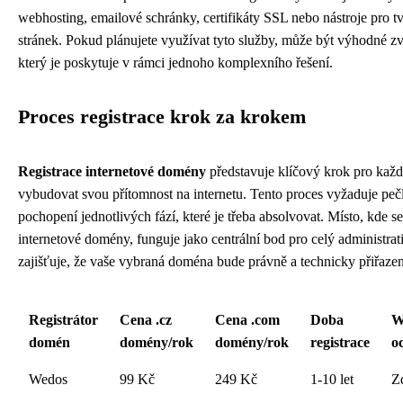
webhosting, emailové schránky, certifikáty SSL nebo nástroje pro
stránek. Pokud plánujete využívat tyto služby, může být výhodné zvol
který je poskytuje v rámci jednoho komplexního řešení.
Proces registrace krok za krokem
Registrace internetové domény
představuje klíčový krok pro kaž
vybudovat svou přítomnost na internetu. Tento proces vyžaduje peč
pochopení jednotlivých fází, které je třeba absolvovat. Místo, kde se
internetové domény, funguje jako centrální bod pro celý administrati
zajišťuje, že vaše vybraná doména bude právně a technicky přiřaze
Registrátor
Cena .cz
Cena .com
Doba
W
domén
domény/rok
domény/rok
registrace
o
Wedos
99 Kč
249 Kč
1-10 let
Z