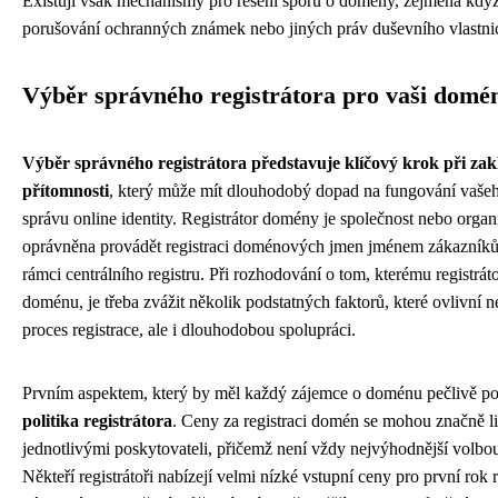
Existují však mechanismy pro řešení sporů o domény, zejména kdy
porušování ochranných známek nebo jiných práv duševního vlastnic
Výběr správného registrátora pro vaši domé
Výběr správného registrátora představuje klíčový krok při zak
přítomnosti
, který může mít dlouhodobý dopad na fungování vaše
správu online identity. Registrátor domény je společnost nebo organi
oprávněna provádět registraci doménových jmen jménem zákazníků 
rámci centrálního registru. Při rozhodování o tom, kterému registrát
doménu, je třeba zvážit několik podstatných faktorů, které ovlivní n
proces registrace, ale i dlouhodobou spolupráci.
Prvním aspektem, který by měl každý zájemce o doménu pečlivě po
politika registrátora
. Ceny za registraci domén se mohou značně li
jednotlivými poskytovateli, přičemž není vždy nejvýhodnější volbou 
Někteří registrátoři nabízejí velmi nízké vstupní ceny pro první rok r