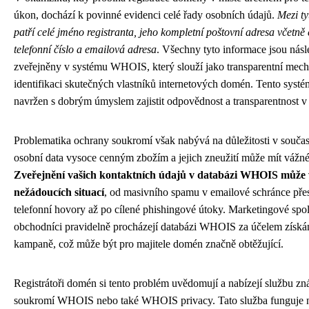
úkon, dochází k povinné evidenci celé řady osobních údajů.
Mezi ty
patří celé jméno registranta, jeho kompletní poštovní adresa včetně 
telefonní číslo a emailová adresa
. Všechny tyto informace jsou nás
zveřejněny v systému WHOIS, který slouží jako transparentní mec
identifikaci skutečných vlastníků internetových domén. Tento syst
navržen s dobrým úmyslem zajistit odpovědnost a transparentnost v 
Problematika ochrany soukromí však nabývá na důležitosti v souča
osobní data vysoce cenným zbožím a jejich zneužití může mít vážné
Zveřejnění vašich kontaktních údajů v databázi WHOIS může v
nežádoucích situací
, od masivního spamu v emailové schránce př
telefonní hovory až po cílené phishingové útoky. Marketingové spol
obchodníci pravidelně procházejí databázi WHOIS za účelem získán
kampaně, což může být pro majitele domén značně obtěžující.
Registrátoři domén si tento problém uvědomují a nabízejí službu z
soukromí WHOIS nebo také WHOIS privacy. Tato služba funguje n