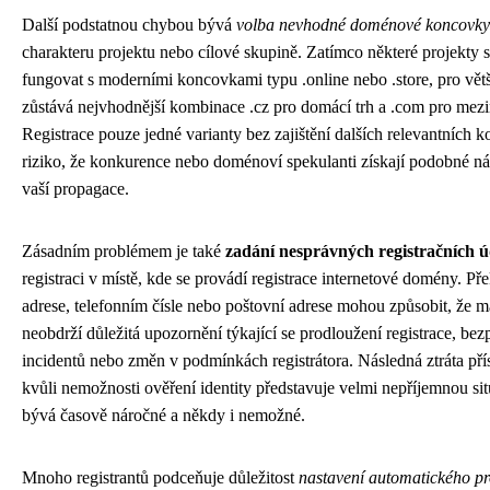
Další podstatnou chybou bývá
volba nevhodné doménové koncovky
charakteru projektu nebo cílové skupině. Zatímco některé projekty
fungovat s moderními koncovkami typu .online nebo .store, pro vět
zůstává nejvhodnější kombinace .cz pro domácí trh a .com pro mez
Registrace pouze jedné varianty bez zajištění dalších relevantních 
riziko, že konkurence nebo doménoví spekulanti získají podobné ná
vaší propagace.
Zásadním problémem je také
zadání nesprávných registračních 
registraci v místě, kde se provádí registrace internetové domény. Př
adrese, telefonním čísle nebo poštovní adrese mohou způsobit, že m
neobdrží důležitá upozornění týkající se prodloužení registrace, be
incidentů nebo změn v podmínkách registrátora. Následná ztráta př
kvůli nemožnosti ověření identity představuje velmi nepříjemnou situa
bývá časově náročné a někdy i nemožné.
Mnoho registrantů podceňuje důležitost
nastavení automatického p