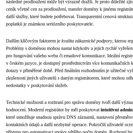
následné prodloužení může být výrazně dražší. Je proto důležité zjist
ceník včetně cen za prodloužení, transfer domény k jinému registrá
další služby, které budete potřebovat. Transparentní cenová struktur
poplatků je známkou seriózního poskytovatele.
Dalším klíčovým faktorem je
kvalita zákaznické podpory
, kterou re
Problémy s doménou mohou nastat kdykoliv a jejich rychlé vyřešení 
pro fungování vašeho webu či emailové komunikace. Ideální registr
v českém jazyce, je dostupný prostřednictvím více komunikačních k
dotazy v přiměřené době. Před finálním rozhodnutím je užitečné vyh
zkušenosti jiných uživatelů s daným registrátorem, které mohou odh
nedostatky v poskytování služeb.
Technické možnosti a rozhraní pro správu domény tvoří další význ
hodnocení. Moderní registrátor by měl poskytovat
intuitivní admin
které umožňuje snadnou správu DNS záznamů, nastavení přesměrov
kontaktních údajů a další nezbytné operace. Pokročilí uživatelé oc
přístupu pro automatizaci správy většího počtu domén. Rozhraní by