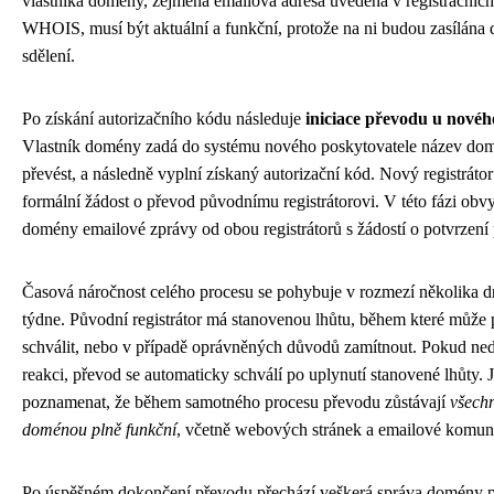
vlastníka domény, zejména emailová adresa uvedená v registračních
WHOIS, musí být aktuální a funkční, protože na ni budou zasílána d
sdělení.
Po získání autorizačního kódu následuje
iniciace převodu u novéh
Vlastník domény zadá do systému nového poskytovatele název dom
převést, a následně vyplní získaný autorizační kód. Nový registrátor
formální žádost o převod původnímu registrátorovi. V této fázi obvy
domény emailové zprávy od obou registrátorů s žádostí o potvrzení
Časová náročnost celého procesu se pohybuje v rozmezí několika dn
týdne. Původní registrátor má stanovenou lhůtu, během které může
schválit, nebo v případě oprávněných důvodů zamítnout. Pokud ne
reakci, převod se automaticky schválí po uplynutí stanovené lhůty. J
poznamenat, že během samotného procesu převodu zůstávají
všechn
doménou plně funkční
, včetně webových stránek a emailové komun
Po úspěšném dokončení převodu přechází veškerá správa domény 