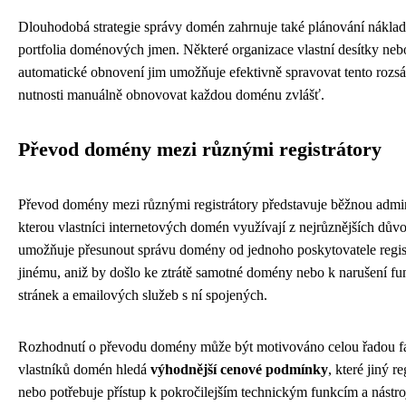
Dlouhodobá strategie správy domén zahrnuje také plánování náklad
portfolia doménových jmen. Některé organizace vlastní desítky ne
automatické obnovení jim umožňuje efektivně spravovat tento rozs
nutnosti manuálně obnovovat každou doménu zvlášť.
Převod domény mezi různými registrátory
Převod domény mezi různými registrátory představuje běžnou admini
kterou vlastníci internetových domén využívají z nejrůznějších dův
umožňuje přesunout správu domény od jednoho poskytovatele regist
jinému, aniž by došlo ke ztrátě samotné domény nebo k narušení 
stránek a emailových služeb s ní spojených.
Rozhodnutí o převodu domény může být motivováno celou řadou f
vlastníků domén hledá
výhodnější cenové podmínky
, které jiný re
nebo potřebuje přístup k pokročilejším technickým funkcím a nástr