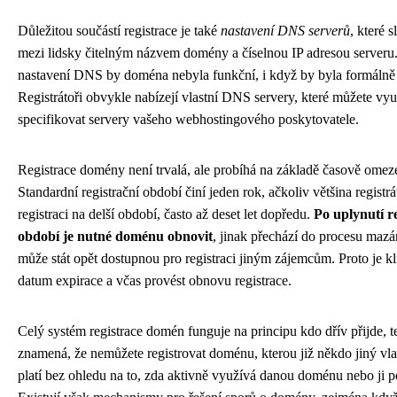
Důležitou součástí registrace je také
nastavení DNS serverů
, které 
mezi lidsky čitelným názvem domény a číselnou IP adresou serveru
nastavení DNS by doména nebyla funkční, i když by byla formálně 
Registrátoři obvykle nabízejí vlastní DNS servery, které můžete vy
specifikovat servery vašeho webhostingového poskytovatele.
Registrace domény není trvalá, ale probíhá na základě časově ome
Standardní registrační období činí jeden rok, ačkoliv většina regist
registraci na delší období, často až deset let dopředu.
Po uplynutí r
období je nutné doménu obnovit
, jinak přechází do procesu mazá
může stát opět dostupnou pro registraci jiným zájemcům. Proto je kl
datum expirace a včas provést obnovu registrace.
Celý systém registrace domén funguje na principu kdo dřív přijde, t
znamená, že nemůžete registrovat doménu, kterou již někdo jiný vla
platí bez ohledu na to, zda aktivně využívá danou doménu nebo ji p