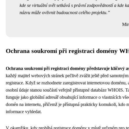
kde se virtuální svět setkává s právní zodpovědností a kde k
názvu může ovlivnit budoucnost celého projektu.
Mir
Ochrana soukromí při registraci domény 
Ochrana soukromí při registraci domény představuje klíčový a
každý majitel webových stránek pečlivě zvážit ještě před samotný
registrace. Když se rozhodnete zaregistrovat internetovou doménu, 
osobní údaje stanou součástí veřejně přístupné databáze WHOIS. T
funguje jako globální adresář obsahující informace o vlastnících vš
domén na internetu, přičemž je přístupná prakticky komukoli, kdo 
informace vyhledat.
V okamžiku, kdy probíhá registrace domény v místě určeném pro ten