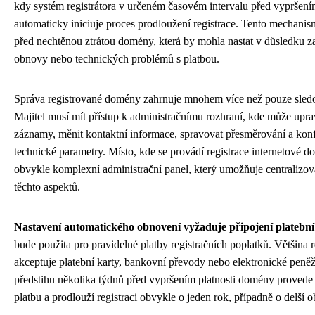
kdy systém registrátora v určeném časovém intervalu před vypršen
automaticky iniciuje proces prodloužení registrace. Tento mechanis
před nechtěnou ztrátou domény, která by mohla nastat v důsledku z
obnovy nebo technických problémů s platbou.
Správa registrované domény zahrnuje mnohem více než pouze sledo
Majitel musí mít přístup k administračnímu rozhraní, kde může up
záznamy, měnit kontaktní informace, spravovat přesměrování a konf
technické parametry. Místo, kde se provádí registrace internetové 
obvykle komplexní administrační panel, který umožňuje centralizo
těchto aspektů.
Nastavení automatického obnovení vyžaduje připojení platebn
bude použita pro pravidelné platby registračních poplatků. Většina r
akceptuje platební karty, bankovní převody nebo elektronické peně
předstihu několika týdnů před vypršením platnosti domény provede
platbu a prodlouží registraci obvykle o jeden rok, případně o delší o