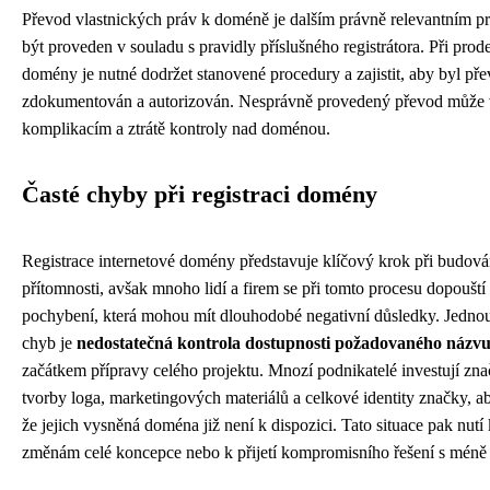
Převod vlastnických práv k doméně je dalším právně relevantním p
být proveden v souladu s pravidly příslušného registrátora. Při prod
domény je nutné dodržet stanovené procedury a zajistit, aby byl př
zdokumentován a autorizován. Nesprávně provedený převod může 
komplikacím a ztrátě kontroly nad doménou.
Časté chyby při registraci domény
Registrace internetové domény představuje klíčový krok při budová
přítomnosti, avšak mnoho lidí a firem se při tomto procesu dopoušt
pochybení, která mohou mít dlouhodobé negativní důsledky. Jednou 
chyb je
nedostatečná kontrola dostupnosti požadovaného názv
začátkem přípravy celého projektu. Mnozí podnikatelé investují zn
tvorby loga, marketingových materiálů a celkové identity značky, aby
že jejich vysněná doména již není k dispozici. Tato situace pak nut
změnám celé koncepce nebo k přijetí kompromisního řešení s mé