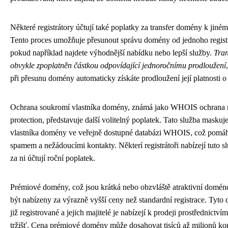
Některé registrátory účtují také poplatky za transfer domény k jiném
Tento proces umožňuje přesunout správu domény od jednoho registr
pokud například najdete výhodnější nabídku nebo lepší služby.
Tran
obvykle zpoplatněn částkou odpovídající jednoročnímu prodloužení
při přesunu domény automaticky získáte prodloužení její platnosti o 
Ochrana soukromí vlastníka domény, známá jako WHOIS ochrana 
protection, představuje další volitelný poplatek. Tato služba maskuj
vlastníka domény ve veřejně dostupné databázi WHOIS, což pomáh
spamem a nežádoucími kontakty. Některí registrátoři nabízejí tuto sl
za ni účtují roční poplatek.
Prémiové domény, což jsou krátká nebo obzvláště atraktivní domé
být nabízeny za výrazně vyšší ceny než standardní registrace. Tyto
již registrované a jejich majitelé je nabízejí k prodeji prostřednictv
tržišť. Cena prémiové domény může dosahovat tisíců až milionů kor