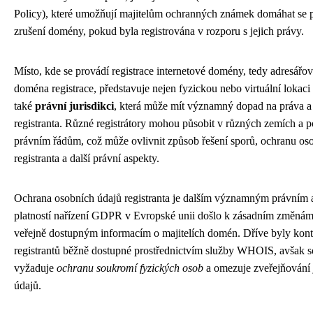
Policy), které umožňují majitelům ochranných známek domáhat se
zrušení domény, pokud byla registrována v rozporu s jejich právy.
Místo, kde se provádí registrace internetové domény, tedy adresá
doména registrace, představuje nejen fyzickou nebo virtuální lokaci r
také
právní jurisdikci
, která může mít významný dopad na práva a
registranta. Různé registrátory mohou působit v různých zemích a 
právním řádům, což může ovlivnit způsob řešení sporů, ochranu os
registranta a další právní aspekty.
Ochrana osobních údajů registranta je dalším významným právním 
platností nařízení GDPR v Evropské unii došlo k zásadním změnám 
veřejně dostupným informacím o majitelích domén. Dříve byly kont
registrantů běžně dostupné prostřednictvím služby WHOIS, avšak so
vyžaduje
ochranu soukromí fyzických osob
a omezuje zveřejňování 
údajů.