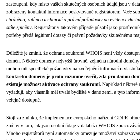
zastoupení, kdy místo vašich skutečných osobních údajů jsou v d
zobrazeny kontaktní informace poskytované registrátorem.
Vaše sou
chráněno, zatímco technické a právní požadavky na evidenci vlast
stále splněny
. Registrátor v takovém případě působí jako prostředník
potřeby předá legitimní dotazy či právní požadavky skutečnému maj
Důležité je zmínit, že ochrana soukromí WHOIS není vždy dostupn
domén. Některé domény nejvyšší úrovně, zejména národní domény 
mohou mít specifické požadavky na zveřejnění informací o vlastník
konkrétní domény je proto rozumné ověřit, zda pro danou d
existuje možnost aktivace ochrany soukromí
. Například některé
vyžadují, aby vlastník měl trvalé bydliště v dané zemi, a tyto infor
veřejně dostupné.
Stojí za zmínku, že implementace evropského nařízení GDPR přin
změny v tom, jak jsou osobní údaje v databázi WHOIS zpracovává
Mnoho registrátorů nyní automaticky omezuje množství zobrazova