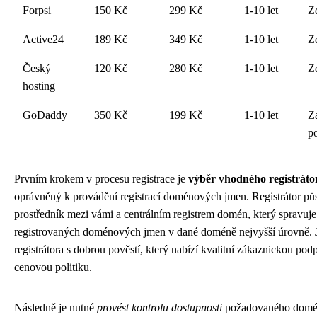
Forpsi
150 Kč
299 Kč
1-10 let
Z
Active24
189 Kč
349 Kč
1-10 let
Z
Český
120 Kč
280 Kč
1-10 let
Z
hosting
GoDaddy
350 Kč
199 Kč
1-10 let
Z
p
Prvním krokem v procesu registrace je
výběr vhodného registráto
oprávněný k provádění registrací doménových jmen. Registrátor pů
prostředník mezi vámi a centrálním registrem domén, který spravuje
registrovaných doménových jmen v dané doméně nejvyšší úrovně. Je
registrátora s dobrou pověstí, který nabízí kvalitní zákaznickou pod
cenovou politiku.
Následně je nutné
provést kontrolu dostupnosti
požadovaného domé