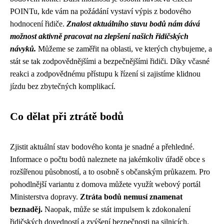
POINTu, kde vám na požádání vystaví výpis z bodového
hodnocení řidiče.
Znalost aktuálního stavu bodů nám dává
možnost aktivně pracovat na zlepšení našich řidičských
návyků.
Můžeme se zaměřit na oblasti, ve kterých chybujeme, a
stát se tak zodpovědnějšími a bezpečnějšími řidiči. Díky včasné
reakci a zodpovědnému přístupu k řízení si zajistíme klidnou
jízdu bez zbytečných komplikací.
Co dělat při ztrátě bodů
Zjistit aktuální stav bodového konta je snadné a přehledné.
Informace o počtu bodů naleznete na jakémkoliv úřadě obce s
rozšířenou působností, a to osobně s občanským průkazem. Pro
pohodlnější variantu z domova můžete využít webový portál
Ministerstva dopravy.
Ztráta bodů nemusí znamenat
beznaděj.
Naopak, může se stát impulsem k zdokonalení
řidičských dovedností a zvýšení bezpečnosti na silnicích.