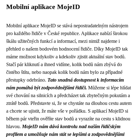
Mobilní aplikace MojeID
Mobilní aplikace MojeID se stává nepostradatelným nástrojem
pro každého řidiče v České republice. Aplikace nabízí širokou
škálu užitečných funkcí a informací, mezi nimiž najdeme i
přehled o našem bodovém hodnocení řidiče. Díky MojeID tak
máme možnost kdykoliv a kdekoliv zjistit aktuální stav bodů.
Stačí pár kliknutí a ihned vidíme, kolik bodů nám zbývá do
čistého štítu, nebo naopak kolik bodů nám bylo za případné
přestupky odebráno.
Tato snadná dostupnost k informacím
nám pomáhá být zodpovědnějšími řidiči.
Můžeme si lépe hlídat
své chování na silnicích a předcházet tak zbytečným pokutám a
ztrátě bodů. Představte si, že se chystáte na dlouhou cestu autem
a chcete se ujistit, že máte vše v pořádku. S aplikací MojeID si
během pár vteřin ověříte stav bodů a vyrazíte na cestu s klidnou
hlavou.
MojeID nám dává kontrolu nad naším řidičským
profilem a umožňuje nám stát se lepšími a zodpovědnějšími