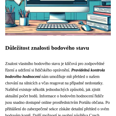
Důležitost znalosti bodového stavu
Znalost vlastního bodového stavu je klíčová pro zodpovědné
řízení a udržení si řidičského oprávnění.
Pravidelná kontrola
bodového hodnocení
nám umožňuje mít přehled o našem
chování na silnicích a včas reagovat na případné nedostatky.
Naštěstí existuje několik jednoduchých způsobů, jak zjistit
aktuální počet bodů. Informace o bodovém hodnocení řidiče
jsou snadno dostupné online prostřednictvím Portálu občana. Po
přihlášení do zabezpečené sekce získáte detailní přehled o svém
bodovém kontě. Další možností je osobní návštěva Czech