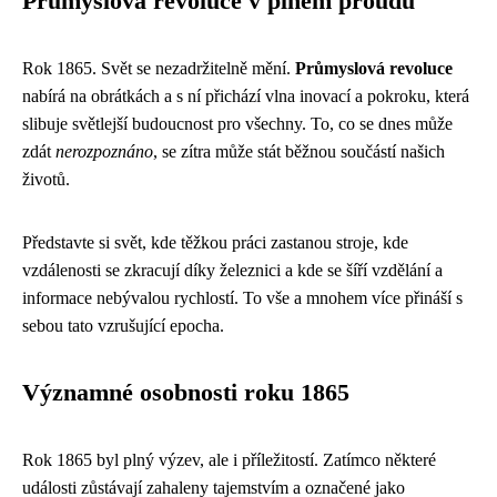
Průmyslová revoluce v plném proudu
Rok 1865. Svět se nezadržitelně mění.
Průmyslová revoluce
nabírá na obrátkách a s ní přichází vlna inovací a pokroku, která
slibuje světlejší budoucnost pro všechny. To, co se dnes může
zdát
nerozpoznáno
, se zítra může stát běžnou součástí našich
životů.
Představte si svět, kde těžkou práci zastanou stroje, kde
vzdálenosti se zkracují díky železnici a kde se šíří vzdělání a
informace nebývalou rychlostí. To vše a mnohem více přináší s
sebou tato vzrušující epocha.
Významné osobnosti roku 1865
Rok 1865 byl plný výzev, ale i příležitostí. Zatímco některé
události zůstávají zahaleny tajemstvím a označené jako