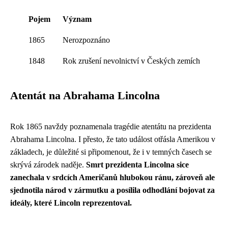
Pojem
Význam
1865
Nerozpoznáno
1848
Rok zrušení nevolnictví v Českých zemích
Atentát na Abrahama Lincolna
Rok 1865 navždy poznamenala tragédie atentátu na prezidenta
Abrahama Lincolna. I přesto, že tato událost otřásla Amerikou v
základech, je důležité si připomenout, že i v temných časech se
skrývá zárodek naděje.
Smrt prezidenta Lincolna sice
zanechala v srdcích Američanů hlubokou ránu, zároveň ale
sjednotila národ v zármutku a posílila odhodlání bojovat za
ideály, které Lincoln reprezentoval.