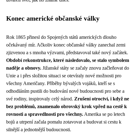
Konec americké občanské války
Rok 1865 přinesl do Spojených států amerických dlouho
očekávaný mír. Ačkoliv konec občanské války zanechal zemi
zjizvenou a s mnoha výzvami, představoval také nový začátek.
Období rekonstrukce, které následovalo, se stalo symbolem
naděje a obnovy.
Jižanské státy se začaly znovu začleňovat do
Unie a i přes složitou situaci se otevíraly nové možnosti pro
všechny Američany. Příběhy bývalých vojáků, kteří se s
odhodláním pustili do budování nové budoucnosti pro sebe a
své rodiny, inspirovaly celý národ.
Zrušení otroctví, i když ne
bez problémů, znamenalo obrovský krok vpřed na cestě k
rovnosti a spravedlnosti pro všechny.
Amerika se po letech
bojů a utrpení začala pomalu zotavovat a budovat si cestu k
silnější a jednotnější budoucnosti.