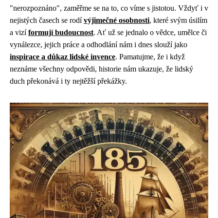
"nerozpoznáno", zaměřme se na to, co víme s jistotou. Vždyť i v
nejistých časech se rodí
výjimečné osobnosti
, které svým úsilím
a vizí
formují budoucnost
. Ať už se jednalo o vědce, umělce či
vynálezce, jejich práce a odhodlání nám i dnes slouží jako
inspirace a důkaz lidské invence
. Pamatujme, že i když
neznáme všechny odpovědi, historie nám ukazuje, že lidský
duch překonává i ty nejtěžší překážky.