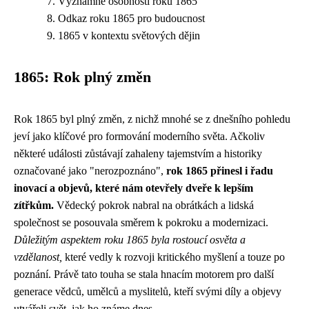
Významné osobnosti roku 1865
Odkaz roku 1865 pro budoucnost
1865 v kontextu světových dějin
1865: Rok plný změn
Rok 1865 byl plný změn, z nichž mnohé se z dnešního pohledu
jeví jako klíčové pro formování moderního světa. Ačkoliv
některé události zůstávají zahaleny tajemstvím a historiky
označované jako "nerozpoznáno",
rok 1865 přinesl i řadu
inovací a objevů, které nám otevřely dveře k lepším
zítřkům.
Vědecký pokrok nabral na obrátkách a lidská
společnost se posouvala směrem k pokroku a modernizaci.
Důležitým aspektem roku 1865 byla rostoucí osvěta a
vzdělanost,
které vedly k rozvoji kritického myšlení a touze po
poznání. Právě tato touha se stala hnacím motorem pro další
generace vědců, umělců a myslitelů, kteří svými díly a objevy
utvářeli svět, jak ho známe dnes.