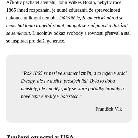
Ačkoliv pachatel atentátu, John Wilkes Booth, nebyl v roce
1865 ihned rozpoznán, je nutné zdůraznit, že spravedlnosti
nakonec uniknout nemohl.
Důležité je, že americký národ se
nenechal touto tragédií zlomit, naopak se z ní poučil a dokázal
se semknout.
Lincolnův odkaz svobody a rovnosti přetrval a stal
se inspirací pro další generace.
Rok 1865 se nesl ve znamení změn, a to nejen v srdci
Evropy, ale i v duších prostých lidí. Byla to doba
nejistoty, ale i naděje, kdy se staré pořádky hroutily a
nové teprve rodily v bolestech.
František Vlk
Zrušení otroctví v USA