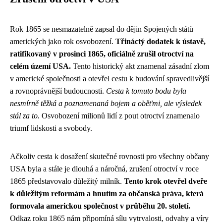
Rok 1865 se nesmazatelně zapsal do dějin Spojených států
amerických jako rok osvobození.
Třináctý dodatek k ústavě,
ratifikovaný v prosinci 1865, oficiálně zrušil otroctví na
celém území USA.
Tento historický akt znamenal zásadní zlom
v americké společnosti a otevřel cestu k budování spravedlivější
a rovnoprávnější budoucnosti.
Cesta k tomuto bodu byla
nesmírně těžká a poznamenaná bojem a oběťmi, ale výsledek
stál za to.
Osvobození milionů lidí z pout otroctví znamenalo
triumf lidskosti a svobody.
Ačkoliv cesta k dosažení skutečné rovnosti pro všechny občany
USA byla a stále je dlouhá a náročná, zrušení otroctví v roce
1865 představovalo důležitý milník.
Tento krok otevřel dveře
k důležitým reformám a hnutím za občanská práva, která
formovala americkou společnost v průběhu 20. století.
Odkaz roku 1865 nám připomíná sílu vytrvalosti, odvahy a víry