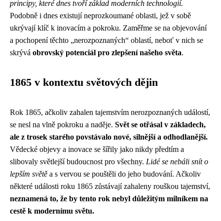
principy, které dnes tvoří základ moderních technologií.
Podobně i dnes existují neprozkoumané oblasti, jež v sobě
ukrývají klíč k inovacím a pokroku. Zaměřme se na objevování
a pochopení těchto „nerozpoznaných“ oblastí, neboť v nich se
skrývá
obrovský potenciál pro zlepšení našeho světa
.
1865 v kontextu světových dějin
Rok 1865, ačkoliv zahalen tajemstvím nerozpoznaných událostí,
se nesl na vlně pokroku a naděje.
Svět se otřásal v základech,
ale z trosek starého povstávalo nové, silnější a odhodlanější.
Vědecké objevy a inovace se šířily jako nikdy předtím a
slibovaly světlejší budoucnost pro všechny.
Lidé se nebáli snít o
lepším světě
a s vervou se pouštěli do jeho budování. Ačkoliv
některé události roku 1865 zůstávají zahaleny rouškou tajemství,
neznamená to, že by tento rok nebyl důležitým milníkem na
cestě k modernímu světu.