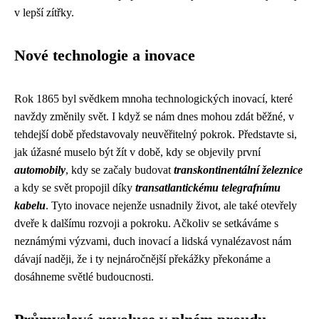
v lepší zítřky.
Nové technologie a inovace
Rok 1865 byl svědkem mnoha technologických inovací, které
navždy změnily svět. I když se nám dnes mohou zdát běžné, v
tehdejší době představovaly neuvěřitelný pokrok. Představte si,
jak úžasné muselo být žít v době, kdy se objevily první
automobily
, kdy se začaly budovat
transkontinentální železnice
a kdy se svět propojil díky
transatlantickému telegrafnímu
kabelu
. Tyto inovace nejenže usnadnily život, ale také otevřely
dveře k dalšímu rozvoji a pokroku. Ačkoliv se setkáváme s
neznámými výzvami, duch inovací a lidská vynalézavost nám
dávají naději, že i ty nejnáročnější překážky překonáme a
dosáhneme světlé budoucnosti.