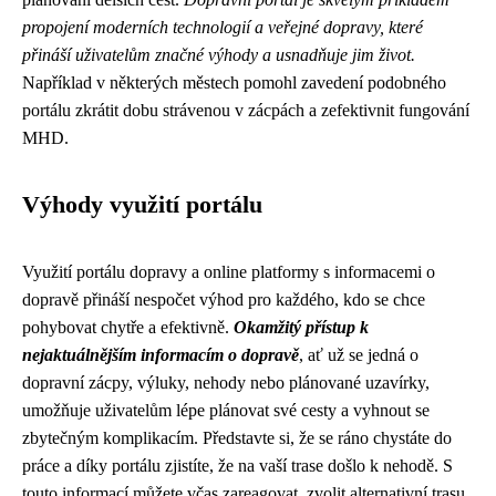
propojení moderních technologií a veřejné dopravy, které
přináší uživatelům značné výhody a usnadňuje jim život.
Například v některých městech pomohl zavedení podobného
portálu zkrátit dobu strávenou v zácpách a zefektivnit fungování
MHD.
Výhody využití portálu
Využití portálu dopravy a online platformy s informacemi o
dopravě přináší nespočet výhod pro každého, kdo se chce
pohybovat chytře a efektivně.
Okamžitý přístup k
nejaktuálnějším informacím o dopravě
, ať už se jedná o
dopravní zácpy, výluky, nehody nebo plánované uzavírky,
umožňuje uživatelům lépe plánovat své cesty a vyhnout se
zbytečným komplikacím. Představte si, že se ráno chystáte do
práce a díky portálu zjistíte, že na vaší trase došlo k nehodě. S
touto informací můžete včas zareagovat, zvolit alternativní trasu