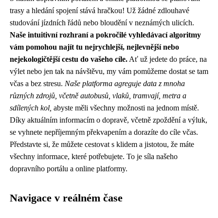
trasy a hledání spojení stává hračkou! Už žádné zdlouhavé
studování jízdních řádů nebo bloudění v neznámých ulicích.
Naše intuitivní rozhraní a pokročilé vyhledávací algoritmy
vám pomohou najít tu nejrychlejší, nejlevnější nebo
nejekologičtější cestu do vašeho cíle.
Ať už jedete do práce, na
výlet nebo jen tak na návštěvu, my vám pomůžeme dostat se tam
včas a bez stresu.
Naše platforma agreguje data z mnoha
různých zdrojů, včetně autobusů, vlaků, tramvají, metra a
sdílených kol,
abyste měli všechny možnosti na jednom místě.
Díky aktuálním informacím o dopravě, včetně zpoždění a výluk,
se vyhnete nepříjemným překvapením a dorazíte do cíle včas.
Představte si, že můžete cestovat s klidem a jistotou, že máte
všechny informace, které potřebujete. To je síla našeho
dopravního portálu a online platformy.
Navigace v reálném čase