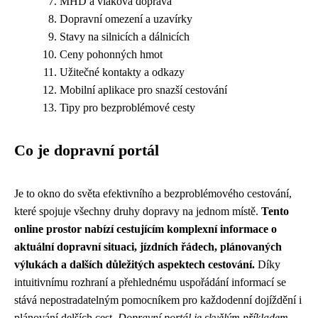
MHD a vlaková doprava
Dopravní omezení a uzavírky
Stavy na silnicích a dálnicích
Ceny pohonných hmot
Užitečné kontakty a odkazy
Mobilní aplikace pro snazší cestování
Tipy pro bezproblémové cesty
Co je dopravní portál
Je to okno do světa efektivního a bezproblémového cestování,
které spojuje všechny druhy dopravy na jednom místě.
Tento
online prostor nabízí cestujícím komplexní informace o
aktuální dopravní situaci, jízdních řádech, plánovaných
výlukách a dalších důležitých aspektech cestování.
Díky
intuitivnímu rozhraní a přehlednému uspořádání informací se
stává nepostradatelným pomocníkem pro každodenní dojíždění i
plánování delších cest.
Dopravní portál je skvělým příkladem