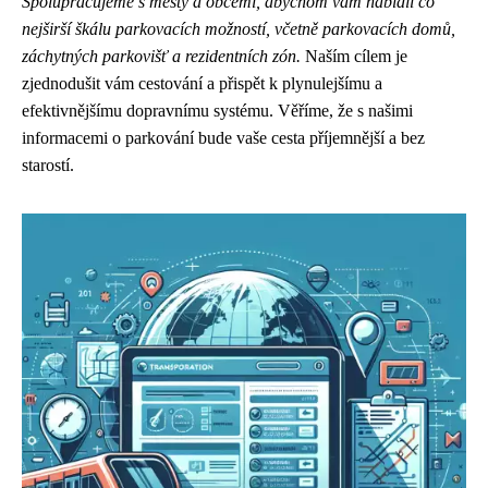
Spolupracujeme s městy a obcemi, abychom vám nabídli co
nejširší škálu parkovacích možností, včetně parkovacích domů,
záchytných parkovišť a rezidentních zón.
Naším cílem je
zjednodušit vám cestování a přispět k plynulejšímu a
efektivnějšímu dopravnímu systému. Věříme, že s našimi
informacemi o parkování bude vaše cesta příjemnější a bez
starostí.