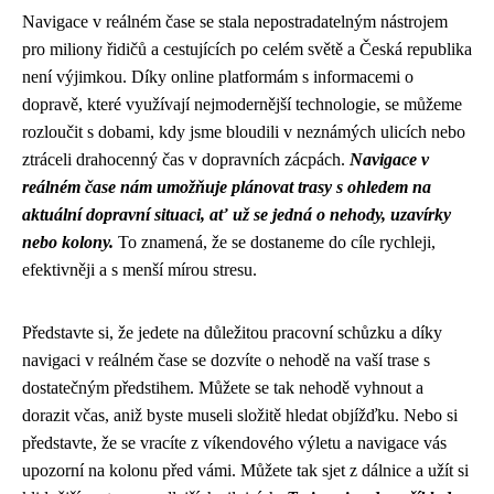
Navigace v reálném čase se stala nepostradatelným nástrojem
pro miliony řidičů a cestujících po celém světě a Česká republika
není výjimkou. Díky online platformám s informacemi o
dopravě, které využívají nejmodernější technologie, se můžeme
rozloučit s dobami, kdy jsme bloudili v neznámých ulicích nebo
ztráceli drahocenný čas v dopravních zácpách.
Navigace v
reálném čase nám umožňuje plánovat trasy s ohledem na
aktuální dopravní situaci, ať už se jedná o nehody, uzavírky
nebo kolony.
To znamená, že se dostaneme do cíle rychleji,
efektivněji a s menší mírou stresu.
Představte si, že jedete na důležitou pracovní schůzku a díky
navigaci v reálném čase se dozvíte o nehodě na vaší trase s
dostatečným předstihem. Můžete se tak nehodě vyhnout a
dorazit včas, aniž byste museli složitě hledat objížďku. Nebo si
představte, že se vracíte z víkendového výletu a navigace vás
upozorní na kolonu před vámi. Můžete tak sjet z dálnice a užít si