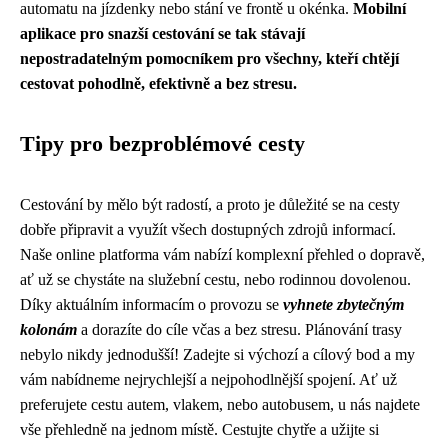
automatu na jízdenky nebo stání ve frontě u okénka.
Mobilní
aplikace pro snazší cestování se tak stávají
nepostradatelným pomocníkem pro všechny, kteří chtějí
cestovat pohodlně, efektivně a bez stresu.
Tipy pro bezproblémové cesty
Cestování by mělo být radostí, a proto je důležité se na cesty
dobře připravit a využít všech dostupných zdrojů informací.
Naše online platforma vám nabízí komplexní přehled o dopravě,
ať už se chystáte na služební cestu, nebo rodinnou dovolenou.
Díky aktuálním informacím o provozu se
vyhnete zbytečným
kolonám
a dorazíte do cíle včas a bez stresu. Plánování trasy
nebylo nikdy jednodušší! Zadejte si výchozí a cílový bod a my
vám nabídneme nejrychlejší a nejpohodlnější spojení. Ať už
preferujete cestu autem, vlakem, nebo autobusem, u nás najdete
vše přehledně na jednom místě. Cestujte chytře a užijte si