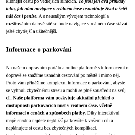
klidnější cestu po vedlejších silnicích.
To jsou jen dva příklady
toho, jak nám navigace v reálném čase usnadňuje život a šetří
náš čas i peníze.
A s neustálým vývojem technologií a
rozšiřováním datové sítě se bude navigace v reálném čase stávat
ještě chytřejší a užitečnější.
Informace o parkování
Na našem dopravním portálu a online platformě s informacemi o
dopravě se snažíme usnadnit cestování po městě i mimo něj.
Proto vám přinášíme komplexní informace o parkování, abyste
se vyhnuli zbytečnému stresu a mohli se plně soustředit na svůj
cíl.
Naše platforma vám poskytuje aktuální přehled o
dostupnosti parkovacích míst v reálném čase, včetně
informací o cenách a způsobech platby.
Díky interaktivní
mapě snadno najdete nejbližší parkoviště k vašemu cíli a
naplánujete si cestu bez zbytečných komplikací.