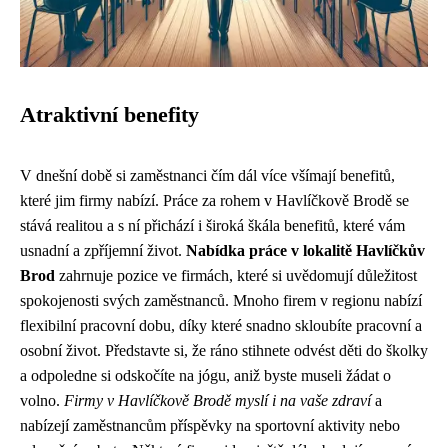
Atraktivní benefity
V dnešní době si zaměstnanci čím dál více všímají benefitů,
které jim firmy nabízí. Práce za rohem v Havlíčkově Brodě se
stává realitou a s ní přichází i široká škála benefitů, které vám
usnadní a zpříjemní život.
Nabídka práce v lokalitě Havlíčkův
Brod
zahrnuje pozice ve firmách, které si uvědomují důležitost
spokojenosti svých zaměstnanců. Mnoho firem v regionu nabízí
flexibilní pracovní dobu, díky které snadno skloubíte pracovní a
osobní život. Představte si, že ráno stihnete odvést děti do školky
a odpoledne si odskočíte na jógu, aniž byste museli žádat o
volno.
Firmy v Havlíčkově Brodě myslí i na vaše zdraví
a
nabízejí zaměstnancům příspěvky na sportovní aktivity nebo