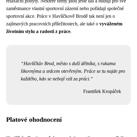
relaxační pobyty. Některé firmy jdou ještě dál a budují pro své
zaměstnance vlastní sportovní zázemí nebo pořádají společné
sportovní akce. Práce v Havlíčkově Brodě tak není jen o
zajímavých pracovních příležitostech, ale také o
vyváženém
životním stylu a radosti z práce
.
Havlíčkův Brod, město s duší dělníka, s rukama
šikovnýma a srdcem otevřeným. Práce se tu najde pro
každého, kdo se nebojí vzít za práci.
František Kropáček
Platové ohodnocení