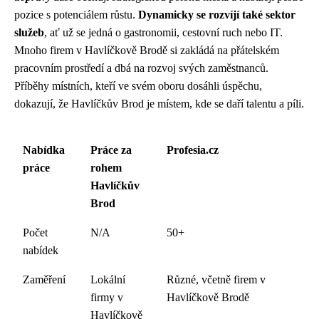
pozice s potenciálem růstu.
Dynamicky se rozvíjí také sektor
služeb
, ať už se jedná o gastronomii, cestovní ruch nebo IT.
Mnoho firem v Havlíčkově Brodě si zakládá na přátelském
pracovním prostředí a dbá na rozvoj svých zaměstnanců.
Příběhy místních, kteří ve svém oboru dosáhli úspěchu,
dokazují, že Havlíčkův Brod je místem, kde se daří talentu a píli.
Nabídka
Práce za
Profesia.cz
práce
rohem
Havlíčkův
Brod
Počet
N/A
50+
nabídek
Zaměření
Lokální
Různé, včetně firem v
firmy v
Havlíčkově Brodě
Havlíčkově