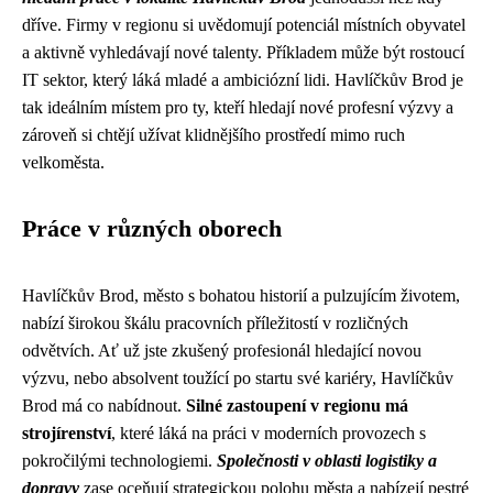
dříve. Firmy v regionu si uvědomují potenciál místních obyvatel
a aktivně vyhledávají nové talenty. Příkladem může být rostoucí
IT sektor, který láká mladé a ambiciózní lidi. Havlíčkův Brod je
tak ideálním místem pro ty, kteří hledají nové profesní výzvy a
zároveň si chtějí užívat klidnějšího prostředí mimo ruch
velkoměsta.
Práce v různých oborech
Havlíčkův Brod, město s bohatou historií a pulzujícím životem,
nabízí širokou škálu pracovních příležitostí v rozličných
odvětvích. Ať už jste zkušený profesionál hledající novou
výzvu, nebo absolvent toužící po startu své kariéry, Havlíčkův
Brod má co nabídnout.
Silné zastoupení v regionu má
strojírenství
, které láká na práci v moderních provozech s
pokročilými technologiemi.
Společnosti v oblasti logistiky a
dopravy
zase oceňují strategickou polohu města a nabízejí pestré