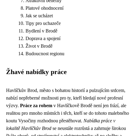
Atraktivní benefity
Platové ohodnocení
Jak se ucházet
Tipy pro uchazeče
Bydlení v Brodě
Doprava a spojení
Život v Brodě
Budoucnost regionu
Žhavé nabídky práce
Havlíčkův Brod, město s bohatou historií a pulzujícím srdcem,
nabízí nepřeberné možnosti pro ty, kteří hledají nové profesní
výzvy.
Práce za rohem
v Havlíčkově Brodě není jen frází, ale
realitou pro mnoho místních i těch, kteří se do tohoto malebného
koutu Vysočiny rozhodnou přestěhovat.
Nabídka práce v
lokalitě Havlíčkův Brod
se neustále rozrůstá a zahrnuje širokou
škálu oborů, od strojírenství a elektrotechniky až po služby a