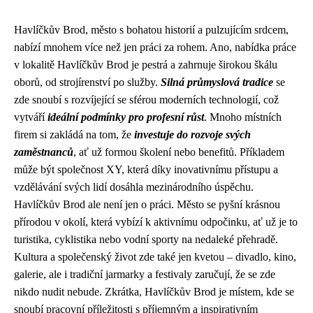
Havlíčkův Brod, město s bohatou historií a pulzujícím srdcem,
nabízí mnohem více než jen práci za rohem. Ano, nabídka práce
v lokalitě Havlíčkův Brod je pestrá a zahrnuje širokou škálu
oborů, od strojírenství po služby.
Silná průmyslová tradice
se
zde snoubí s rozvíjející se sférou moderních technologií, což
vytváří
ideální podmínky pro profesní růst
. Mnoho místních
firem si zakládá na tom, že
investuje do rozvoje svých
zaměstnanců
, ať už formou školení nebo benefitů. Příkladem
může být společnost XY, která díky inovativnímu přístupu a
vzdělávání svých lidí dosáhla mezinárodního úspěchu.
Havlíčkův Brod ale není jen o práci. Město se pyšní krásnou
přírodou v okolí, která vybízí k aktivnímu odpočinku, ať už je to
turistika, cyklistika nebo vodní sporty na nedaleké přehradě.
Kultura a společenský život zde také jen kvetou – divadlo, kino,
galerie, ale i tradiční jarmarky a festivaly zaručují, že se zde
nikdo nudit nebude. Zkrátka, Havlíčkův Brod je místem, kde se
snoubí pracovní příležitosti s příjemným a inspirativním