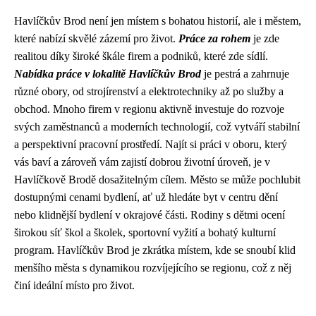
Havlíčkův Brod není jen místem s bohatou historií, ale i městem,
které nabízí skvělé zázemí pro život.
Práce za rohem
je zde
realitou díky široké škále firem a podniků, které zde sídlí.
Nabídka práce v lokalitě Havlíčkův Brod
je pestrá a zahrnuje
různé obory, od strojírenství a elektrotechniky až po služby a
obchod. Mnoho firem v regionu aktivně investuje do rozvoje
svých zaměstnanců a moderních technologií, což vytváří stabilní
a perspektivní pracovní prostředí. Najít si práci v oboru, který
vás baví a zároveň vám zajistí dobrou životní úroveň, je v
Havlíčkově Brodě dosažitelným cílem. Město se může pochlubit
dostupnými cenami bydlení, ať už hledáte byt v centru dění
nebo klidnější bydlení v okrajové části. Rodiny s dětmi ocení
širokou síť škol a školek, sportovní vyžití a bohatý kulturní
program. Havlíčkův Brod je zkrátka místem, kde se snoubí klid
menšího města s dynamikou rozvíjejícího se regionu, což z něj
činí ideální místo pro život.