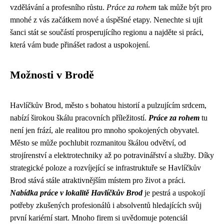
vzdělávání a profesního růstu.
Práce za rohem
tak může být pro
mnohé z vás začátkem nové a úspěšné etapy. Nenechte si ujít
šanci stát se součástí prosperujícího regionu a najděte si práci,
která vám bude přinášet radost a uspokojení.
Možnosti v Brodě
Havlíčkův Brod, město s bohatou historií a pulzujícím srdcem,
nabízí širokou škálu pracovních příležitostí.
Práce za rohem
tu
není jen frází, ale realitou pro mnoho spokojených obyvatel.
Město se může pochlubit rozmanitou škálou odvětví, od
strojírenství a elektrotechniky až po potravinářství a služby. Díky
strategické poloze a rozvíjející se infrastruktuře se Havlíčkův
Brod stává stále atraktivnějším místem pro život a práci.
Nabídka práce v lokalitě Havlíčkův Brod
je pestrá a uspokojí
potřeby zkušených profesionálů i absolventů hledajících svůj
první kariérní start. Mnoho firem si uvědomuje potenciál