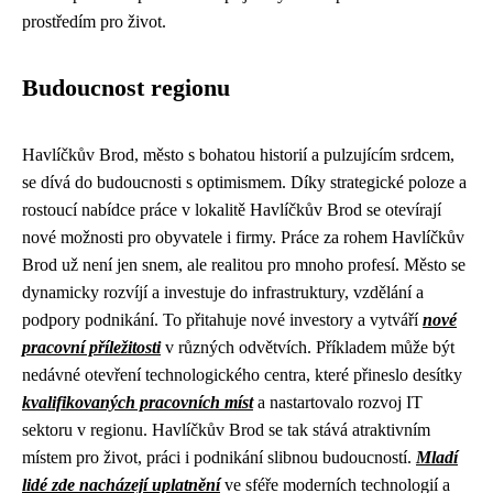
prostředím pro život.
Budoucnost regionu
Havlíčkův Brod, město s bohatou historií a pulzujícím srdcem,
se dívá do budoucnosti s optimismem. Díky strategické poloze a
rostoucí nabídce práce v lokalitě Havlíčkův Brod se otevírají
nové možnosti pro obyvatele i firmy. Práce za rohem Havlíčkův
Brod už není jen snem, ale realitou pro mnoho profesí. Město se
dynamicky rozvíjí a investuje do infrastruktury, vzdělání a
podpory podnikání. To přitahuje nové investory a vytváří
nové
pracovní příležitosti
v různých odvětvích. Příkladem může být
nedávné otevření technologického centra, které přineslo desítky
kvalifikovaných pracovních míst
a nastartovalo rozvoj IT
sektoru v regionu. Havlíčkův Brod se tak stává atraktivním
místem pro život, práci i podnikání slibnou budoucností.
Mladí
lidé zde nacházejí uplatnění
ve sféře moderních technologií a