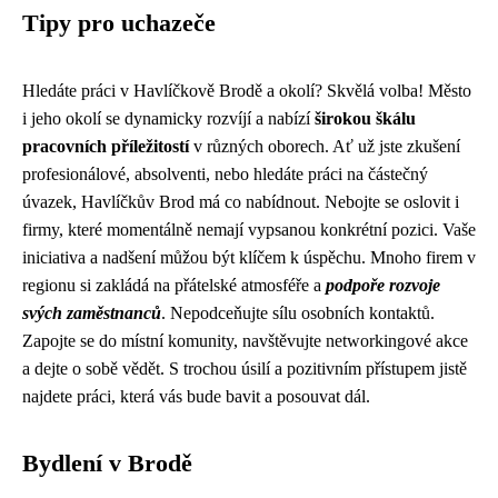
Tipy pro uchazeče
Hledáte práci v Havlíčkově Brodě a okolí? Skvělá volba! Město
i jeho okolí se dynamicky rozvíjí a nabízí
širokou škálu
pracovních příležitostí
v různých oborech. Ať už jste zkušení
profesionálové, absolventi, nebo hledáte práci na částečný
úvazek, Havlíčkův Brod má co nabídnout. Nebojte se oslovit i
firmy, které momentálně nemají vypsanou konkrétní pozici. Vaše
iniciativa a nadšení můžou být klíčem k úspěchu. Mnoho firem v
regionu si zakládá na přátelské atmosféře a
podpoře rozvoje
svých zaměstnanců
. Nepodceňujte sílu osobních kontaktů.
Zapojte se do místní komunity, navštěvujte networkingové akce
a dejte o sobě vědět. S trochou úsilí a pozitivním přístupem jistě
najdete práci, která vás bude bavit a posouvat dál.
Bydlení v Brodě