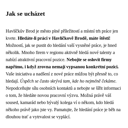
Jak se ucházet
Havlíčkův Brod je město plné příležitostí a místní trh práce jen
kvete.
Hledáte-li práci v Havlíčkově Brodě, máte štěstí!
Možností, jak se pustit do hledání vaší vysněné práce, je hned
několik. Mnoho firem v regionu aktivně hledá nové talenty a
nabízí atraktivní pracovní pozice.
Nebojte se oslovit firmy
napřímo, i když zrovna nemají vypsanou konkrétní pozici.
Vaše iniciativa a nadšení z nové práce můžou být přesně to, co
hledají.
Úspěch se často skrývá tam, kde ho nejméně čekáme.
Nepodceňujte sílu osobních kontaktů a nebojte se šířit informaci
o tom, že hledáte novou pracovní výzvu. Možná právě váš
soused, kamarád nebo bývalý kolega ví o někom, kdo hledá
někoho právě jako jste vy. Pamatujte, že hledání práce je běh na
dlouhou trať a vytrvalost se vyplácí.