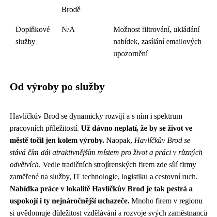
Brodě
Doplňkové
N/A
Možnost filtrování, ukládání
služby
nabídek, zasílání emailových
upozornění
Od výroby po služby
Havlíčkův Brod se dynamicky rozvíjí a s ním i spektrum
pracovních příležitostí.
Už dávno neplatí, že by se život ve
městě točil jen kolem výroby.
Naopak,
Havlíčkův Brod se
stává čím dál atraktivnějším místem pro život a práci v různých
odvětvích
. Vedle tradičních strojírenských firem zde sílí firmy
zaměřené na služby, IT technologie, logistiku a cestovní ruch.
Nabídka práce v lokalitě Havlíčkův Brod je tak pestrá a
uspokojí i ty nejnáročnější uchazeče.
Mnoho firem v regionu
si uvědomuje důležitost vzdělávání a rozvoje svých zaměstnanců