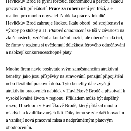
Havlíčkův Brod se pyšní rostoucí ekonomikou a pestrou škálou
pracovních příležitostí.
Práce za rohem
není jen frází, ale
realitou pro mnoho obyvatel. Nabídka práce v lokalitě
Havlíčkův Brod zahrnuje širokou škálu oborů, od strojírenství a
výroby po služby a IT.
Platové ohodnocení
se liší v závislosti na
zkušenostech, vzdělání a konkrétní pozici, ale obecně se dá říci,
že firmy v regionu si uvědomují důležitost férového odměňování
a nabízejí konkurenceschopné platy.
Mnoho firem navíc poskytuje svým zaměstnancům atraktivní
benefity, jako jsou příspěvky na stravování, penzijní připojištění
nebo flexibilní pracovní doba. Tyto benefity dále zvyšují
atraktivitu pracovních nabídek v Havlíčkově Brodě a přispívají k
vysoké kvalitě života v regionu. Příkladem může být úspěšný
rozvoj IT sektoru v Havlíčkově Brodě, který přilákal mnoho
mladých a kvalifikovaných lidí. Díky tomu se zde daří inovacím
a vznikají nová pracovní místa s nadprůměrným platovým
ohodnocením.