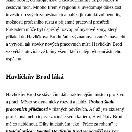
cestovní ruch. Mnoho firem v regionu si uvědomuje důležitost
investic do svých zaměstnanců a nabízí jim atraktivní benefity,
možnosti profesního růstu a příjemné pracovní prostředí.
Příkladem může být úspěšný rozvoj průmyslové zóny, který
přilákal do Havlíčkova Brodu řadu významných zaměstnavatelů
a vytvořil tak stovky nových pracovních míst. Havlíčkův Brod
vzkvétá a otevírá své brány všem, kteří chtějí být součástí jeho
úspěchu.
Havlíčkův Brod láká
Havlíčkův Brod se stává čím dál atraktivnějším místem pro život
a práci. Město se dynamicky rozvíjí a nabízí
širokou škálu
pracovních příležitostí
v různých odvětvích. Ať už jste zkušený
profesionál nebo teprve začínáte svou kariéru, Havlíčkův Brod
má co nabídnout. Díky iniciativám jako "Práce za rohem" je
hledání práce v lokalitě Havlíčkův Brod
jednodušší než kdy