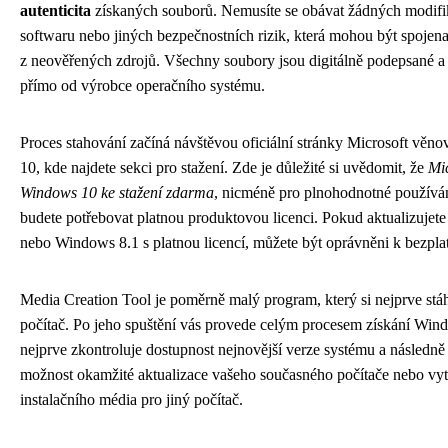
autenticita
získaných souborů. Nemusíte se obávat žádných modifik
softwaru nebo jiných bezpečnostních rizik, která mohou být spojen
z neověřených zdrojů. Všechny soubory jsou digitálně podepsané a
přímo od výrobce operačního systému.
Proces stahování začíná návštěvou oficiální stránky Microsoft vě
10, kde najdete sekci pro stažení. Zde je důležité si uvědomit, že
Mic
Windows 10 ke stažení zdarma
, nicméně pro plnohodnotné používá
budete potřebovat platnou produktovou licenci. Pokud aktualizujet
nebo Windows 8.1 s platnou licencí, můžete být oprávněni k bezplat
Media Creation Tool je poměrně malý program, který si nejprve stá
počítač. Po jeho spuštění vás provede celým procesem získání Win
nejprve zkontroluje dostupnost nejnovější verze systému a následn
možnost okamžité aktualizace vašeho současného počítače nebo vyt
instalačního média pro jiný počítač.