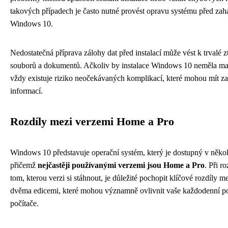
takových případech je často nutné provést opravu systému před zahá
Windows 10.
Nedostatečná příprava zálohy dat před instalací může vést k trvalé z
souborů a dokumentů. Ačkoliv by instalace Windows 10 neměla maz
vždy existuje riziko neočekávaných komplikací, které mohou mít za
informací.
Rozdíly mezi verzemi Home a Pro
Windows 10 představuje operační systém, který je dostupný v někol
přičemž
nejčastěji používanými verzemi jsou Home a Pro
. Při r
tom, kterou verzi si stáhnout, je důležité pochopit klíčové rozdíly m
dvěma edicemi, které mohou významně ovlivnit vaše každodenní p
počítače.