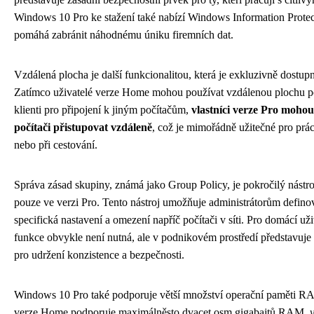
Windows 10 Pro ke stažení také nabízí Windows Information Protec
pomáhá zabránit náhodnému úniku firemních dat.
Vzdálená plocha je další funkcionalitou, která je exkluzivně dostupn
Zatímco uživatelé verze Home mohou používat vzdálenou plochu p
klienti pro připojení k jiným počítačům,
vlastníci verze Pro moho
počítači přistupovat vzdáleně
, což je mimořádně užitečné pro prá
nebo při cestování.
Správa zásad skupiny, známá jako Group Policy, je pokročilý nástr
pouze ve verzi Pro. Tento nástroj umožňuje administrátorům defino
specifická nastavení a omezení napříč počítači v síti. Pro domácí uži
funkce obvykle není nutná, ale v podnikovém prostředí představuje
pro udržení konzistence a bezpečnosti.
Windows 10 Pro také podporuje větší množství operační paměti R
verze Home podporuje maximálněsto dvacet osm gigabajtů RAM,