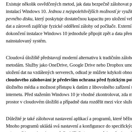
Existuje několik osvědčených metod, jak data bezpečně zálohovat p
instalací Windows 10.
Jednou z nejspolehlivějších možností je využit
pevného disku
, který poskytuje dostatečnou kapacitu pro uložení v
dat a zároveň zajišťuje fyzické oddělení zálohy od počítače. Extern
dokončení instalace Windows 10 jednoduše připojit zpět a data přen
nainstalovaný systém.
Cloudová úložiště představují moderní alternativu k tradičním zálo
metodám. Služby jako OneDrive, Google Drive nebo Dropbox umo
uložení dat na vzdálených serverech, odkud je můžete kdykoli obno
cloudového zálohování je především ochrana před fyzickým p
úložného média a možnost přístupu k datům z libovolného zařízení 
internetu. Před stažením Windows 10 je vhodné zkontrolovat, zda m
prostor v cloudovém úložišti a případně data rozdělit mezi více služ
Důležité je také zálohovat nastavení aplikací a programů, které běž
Mnoho programů ukládá svá nastavení a konfigurace do specifickýc