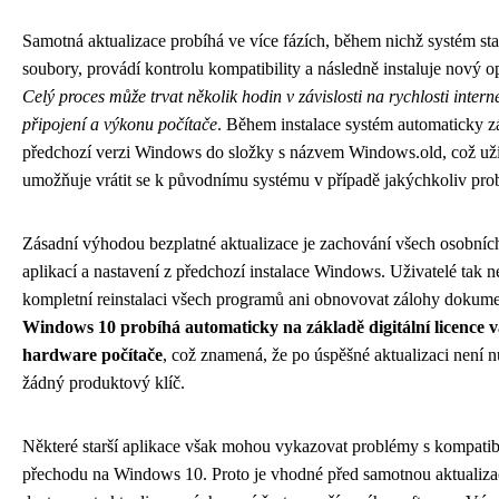
Samotná aktualizace probíhá ve více fázích, během nichž systém st
soubory, provádí kontrolu kompatibility a následně instaluje nový o
Celý proces může trvat několik hodin v závislosti na rychlosti inter
připojení a výkonu počítače
. Během instalace systém automaticky z
předchozí verzi Windows do složky s názvem Windows.old, což už
umožňuje vrátit se k původnímu systému v případě jakýchkoliv pro
Zásadní výhodou bezplatné aktualizace je zachování všech osobníc
aplikací a nastavení z předchozí instalace Windows. Uživatelé tak 
kompletní reinstalaci všech programů ani obnovovat zálohy dokum
Windows 10 probíhá automaticky na základě digitální licence 
hardware počítače
, což znamená, že po úspěšné aktualizaci není n
žádný produktový klíč.
Některé starší aplikace však mohou vykazovat problémy s kompatib
přechodu na Windows 10. Proto je vhodné před samotnou aktualizac