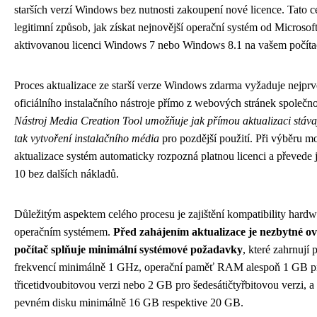
starších verzí Windows bez nutnosti zakoupení nové licence. Tato c
legitimní způsob, jak získat nejnovější operační systém od Microso
aktivovanou licenci Windows 7 nebo Windows 8.1 na vašem počíta
Proces aktualizace ze starší verze Windows zdarma vyžaduje nejprv
oficiálního instalačního nástroje přímo z webových stránek společno
Nástroj Media Creation Tool umožňuje jak přímou aktualizaci stáva
tak vytvoření instalačního média
pro pozdější použití. Při výběru m
aktualizace systém automaticky rozpozná platnou licenci a převede
10 bez dalších nákladů.
Důležitým aspektem celého procesu je zajištění kompatibility hard
operačním systémem.
Před zahájením aktualizace je nezbytné ov
počítač splňuje minimální systémové požadavky
, které zahrnují 
frekvencí minimálně 1 GHz, operační paměť RAM alespoň 1 GB p
třicetidvoubitovou verzi nebo 2 GB pro šedesátičtyřbitovou verzi, a
pevném disku minimálně 16 GB respektive 20 GB.