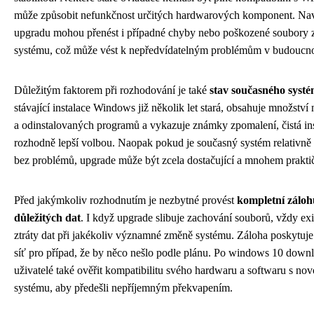
může způsobit nefunkčnost určitých hardwarových komponent. Naví
upgradu mohou přenést i případné chyby nebo poškozené soubory z
systému, což může vést k nepředvídatelným problémům v budoucno
Důležitým faktorem při rozhodování je také
stav současného syst
stávající instalace Windows již několik let stará, obsahuje množství
a odinstalovaných programů a vykazuje známky zpomalení, čistá ins
rozhodně lepší volbou. Naopak pokud je současný systém relativně
bez problémů, upgrade může být zcela dostačující a mnohem praktičt
Před jakýmkoliv rozhodnutím je nezbytné provést
kompletní záloh
důležitých dat
. I když upgrade slibuje zachování souborů, vždy exis
ztráty dat při jakékoliv významné změně systému. Záloha poskytuje
síť pro případ, že by něco nešlo podle plánu. Po windows 10 down
uživatelé také ověřit kompatibilitu svého hardwaru a softwaru s nov
systému, aby předešli nepříjemným překvapením.