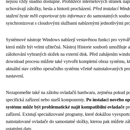
nejsou vždy snadno dostupné. Prohlížeče internetových stránek nap
uchovávají záložky, hesla a historii procházení.
Před instalací Wind
stažení byste měli exportovat tyto informace
do samostatných soubo
synchronizovat s cloudovými službami nabízenými jednotlivými pro
Systémové nástroje Windows nabízejí vestavěnou funkci pro vytvář
která může být velmi užitečná. Nástroj Historie souborů umožňuje 
zálohování vybraných složek na externí disk. Před zahájením wind
download procesu můžete také vytvořit kompletní obraz systému, kt
aktuální stav celého operačního systému včetně nainstalovaných pr
nastavení.
Nezapomeňte také na zálohu ovladačů hardwaru, zejména pokud po
specifická zařízení nebo starší komponenty.
Po instalaci nového o
systému může být problematické najít kompatibilní ovladače
pr
zařízení. Existují specializované programy, které dokážou vyexport
nainstalované ovladače do samostatné složky, kterou pak můžete zá
ostatními daty.