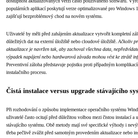
dostupnost aktualizovaných verzí často používaného softwaru. Výro
populárních aplikací poskytují verze optimalizované pro Windows 1
zajišťují bezproblémový chod na novém systému.
Uživatelé by měli před zahájením aktualizace vytvořit kompletní zá
důležitých dat na externí úložiště nebo cloudové úložiště.
Ačkoliv p
aktualizace je navržen tak, aby zachoval všechna data, nepředvídate
výpadek napájení nebo hardwarová závada mohou vést ke ztrátě in
Preventivní záloha představuje pojistku proti případným komplika
instalačního procesu.
Čistá instalace versus upgrade stávajícího s
Při rozhodování o způsobu implementace operačního systému Win
uživatelé často ocitají před důležitou volbou mezi čistou instalací 
stávajícího systému. Obě metody mají své specifické výhody i nevýh
třeba pečlivě zvážit před samotným provedením aktualizace nebo ins