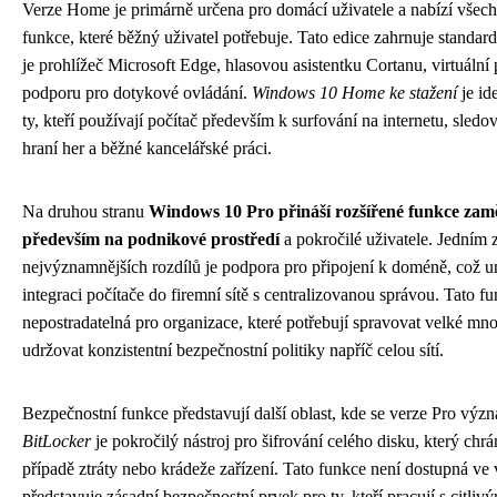
Verze Home je primárně určena pro domácí uživatele a nabízí všec
funkce, které běžný uživatel potřebuje. Tato edice zahrnuje standard
je prohlížeč Microsoft Edge, hlasovou asistentku Cortanu, virtuální
podporu pro dotykové ovládání.
Windows 10 Home ke stažení
je id
ty, kteří používají počítač především k surfování na internetu, sledo
hraní her a běžné kancelářské práci.
Na druhou stranu
Windows 10 Pro přináší rozšířené funkce zam
především na podnikové prostředí
a pokročilé uživatele. Jedním 
nejvýznamnějších rozdílů je podpora pro připojení k doméně, což 
integraci počítače do firemní sítě s centralizovanou správou. Tato fu
nepostradatelná pro organizace, které potřebují spravovat velké mno
udržovat konzistentní bezpečnostní politiky napříč celou sítí.
Bezpečnostní funkce představují další oblast, kde se verze Pro význ
BitLocker
je pokročilý nástroj pro šifrování celého disku, který chrá
případě ztráty nebo krádeže zařízení. Tato funkce není dostupná ve
představuje zásadní bezpečnostní prvek pro ty, kteří pracují s citli