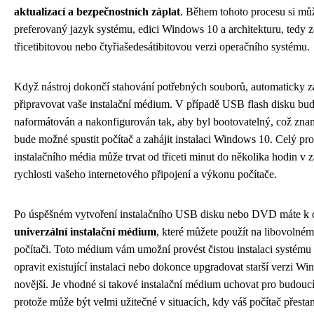
aktualizací a bezpečnostních záplat
. Během tohoto procesu si mů
preferovaný jazyk systému, edici Windows 10 a architekturu, tedy z
třicetibitovou nebo čtyřiašedesátibitovou verzi operačního systému.
Když nástroj dokončí stahování potřebných souborů, automaticky 
připravovat vaše instalační médium. V případě USB flash disku bud
naformátován a nakonfigurován tak, aby byl bootovatelný, což znam
bude možné spustit počítač a zahájit instalaci Windows 10. Celý pro
instalačního média může trvat od třiceti minut do několika hodin v z
rychlosti vašeho internetového připojení a výkonu počítače.
Po úspěšném vytvoření instalačního USB disku nebo DVD máte k d
univerzální instalační médium
, které můžete použít na libovolné
počítači. Toto médium vám umožní provést čistou instalaci systém
opravit existující instalaci nebo dokonce upgradovat starší verzi W
novější. Je vhodné si takové instalační médium uchovat pro budoucí
protože může být velmi užitečné v situacích, kdy váš počítač přesta