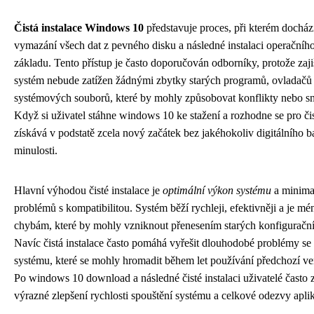
Čistá instalace Windows 10
představuje proces, při kterém dochá
vymazání všech dat z pevného disku a následné instalaci operačníh
základu. Tento přístup je často doporučován odborníky, protože zaji
systém nebude zatížen žádnými zbytky starých programů, ovladačů
systémových souborů, které by mohly způsobovat konflikty nebo s
Když si uživatel stáhne windows 10 ke stažení a rozhodne se pro čis
získává v podstatě zcela nový začátek bez jakéhokoliv digitálního ba
minulosti.
Hlavní výhodou čisté instalace je
optimální výkon systému
a minima
problémů s kompatibilitou. Systém běží rychleji, efektivněji a je m
chybám, které by mohly vzniknout přenesením starých konfiguračn
Navíc čistá instalace často pomáhá vyřešit dlouhodobé problémy se s
systému, které se mohly hromadit během let používání předchozí v
Po windows 10 download a následné čisté instalaci uživatelé často
výrazné zlepšení rychlosti spouštění systému a celkové odezvy aplik