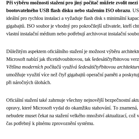
Při výběru možnosti stažení pro jiný počítač můžete zvolit mez
bootovatelného USB flash disku nebo stažením ISO obrazu
. US
ideální pro rychlou instalaci a vyžaduje flash disk s minimální kapa
gigabajtů. ISO soubor je vhodný pro pokročilejší uživatele, kteří chtě
vlastní instalační médium nebo potřebují archivovat instalační soubo
Důležitým aspektem oficiálního stažení je možnost výběru architekt
Microsoft nabízí jak třicetidvoubitovou, tak šedesátičtyřbitovou ve
Většina moderních počítačů využívá šedesátičtyřbitovou architektur
umožňuje využití více než čtyř gigabajtů operační paměti a poskytu
při náročných úlohách.
Oficiální stažení také zahrnuje všechny nejnovější bezpečnostní akt
opravy, které Microsoft vydal do okamžiku stahování. To znamená, ž
nebudete muset čekat na stažení velkého množství aktualizací, což 
čas potřebný k plnému zprovoznění systému.