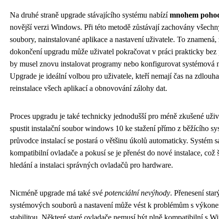
Na druhé straně upgrade stávajícího systému nabízí
mnohem pohodl
novější verzi Windows. Při této metodě zůstávají zachovány všechn
soubory, nainstalované aplikace a nastavení uživatele. To znamená,
dokončení upgradu může uživatel pokračovat v práci prakticky bez 
by musel znovu instalovat programy nebo konfigurovat systémová n
Upgrade je ideální volbou pro uživatele, kteří nemají čas na zdlouh
reinstalace všech aplikací a obnovování zálohy dat.
Proces upgradu je také technicky jednodušší pro méně zkušené uživa
spustit instalační soubor windows 10 ke stažení přímo z běžícího s
průvodce instalací se postará o většinu úkolů automaticky. Systém
kompatibilní ovladače a pokusí se je přenést do nové instalace, což še
hledání a instalaci správných ovladačů pro hardware.
Nicméně upgrade má také své
potenciální nevýhody
. Přenesení star
systémových souborů a nastavení může vést k problémům s výkon
stabilitou. Některé staré ovladače nemusí být plně kompatibilní s 