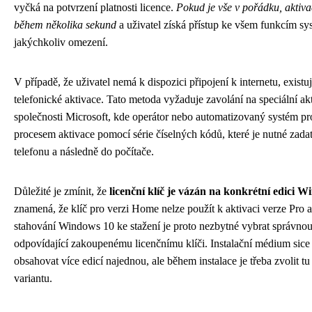
vyčká na potvrzení platnosti licence.
Pokud je vše v pořádku, aktiv
během několika sekund
a uživatel získá přístup ke všem funkcím s
jakýchkoliv omezení.
V případě, že uživatel nemá k dispozici připojení k internetu, exist
telefonické aktivace. Tato metoda vyžaduje zavolání na speciální ak
společnosti Microsoft, kde operátor nebo automatizovaný systém pr
procesem aktivace pomocí série číselných kódů, které je nutné zad
telefonu a následně do počítače.
Důležité je zmínit, že
licenční klíč je vázán na konkrétní edici 
znamená, že klíč pro verzi Home nelze použít k aktivaci verze Pro a
stahování Windows 10 ke stažení je proto nezbytné vybrat správnou
odpovídající zakoupenému licenčnímu klíči. Instalační médium sic
obsahovat více edicí najednou, ale během instalace je třeba zvolit t
variantu.