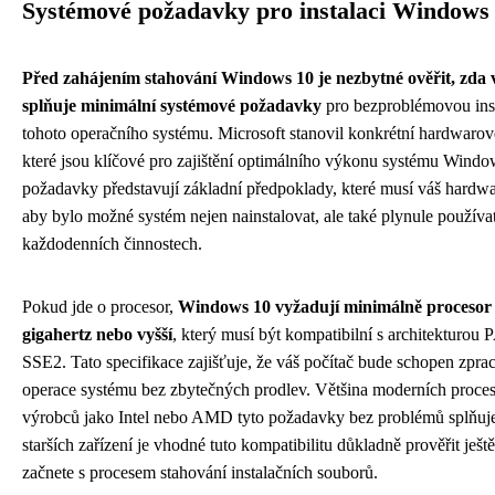
Systémové požadavky pro instalaci Windows
Před zahájením stahování Windows 10 je nezbytné ověřit, zda v
splňuje minimální systémové požadavky
pro bezproblémovou inst
tohoto operačního systému. Microsoft stanovil konkrétní hardwarové
které jsou klíčové pro zajištění optimálního výkonu systému Windo
požadavky představují základní předpoklady, které musí váš hardwa
aby bylo možné systém nejen nainstalovat, ale také plynule používat
každodenních činnostech.
Pokud jde o procesor,
Windows 10 vyžadují minimálně procesor s
gigahertz nebo vyšší
, který musí být kompatibilní s architekturou
SSE2. Tato specifikace zajišťuje, že váš počítač bude schopen zpra
operace systému bez zbytečných prodlev. Většina moderních proce
výrobců jako Intel nebo AMD tyto požadavky bez problémů splňuj
starších zařízení je vhodné tuto kompatibilitu důkladně prověřit ješt
začnete s procesem stahování instalačních souborů.