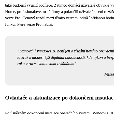
také budoucí využití počítače. Zatímco domácí uživatelé obvykle vys
Home, profesionálové, malé firmy a pokročilí uživatelé ocení rozší
verze Pro. Cenový rozdíl mezi těmito verzemi odráží přidanou hod
funkcí, které verze Pro nabízí.
Stahování Windows 10 není jen o získání nového operačníh
to krok k modernější digitální budoucnosti, kde výkon a bez
ruku v ruce s intuitivním ovládáním
Mare
Ovladače a aktualizace po dokončení instalac
Po úspěšném dokončení instalace operačního systému Windows 10 