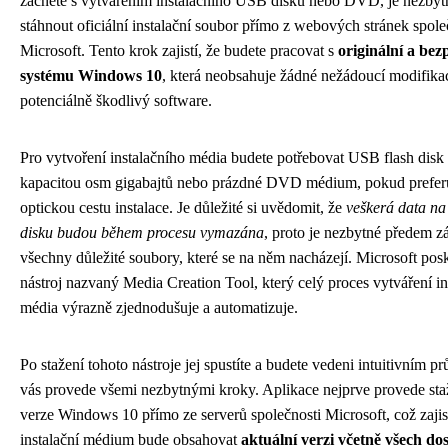
začnete s vytvářením instalačního USB disku nebo DVD, je nezbytn
stáhnout oficiální instalační soubor přímo z webových stránek spole
Microsoft. Tento krok zajistí, že budete pracovat s
originální a bez
systému Windows 10
, která neobsahuje žádné nežádoucí modifika
potenciálně škodlivý software.
Pro vytvoření instalačního média budete potřebovat USB flash disk
kapacitou osm gigabajtů nebo prázdné DVD médium, pokud preferuj
optickou cestu instalace. Je důležité si uvědomit, že
veškerá data n
disku budou během procesu vymazána
, proto je nezbytné předem z
všechny důležité soubory, které se na něm nacházejí. Microsoft posk
nástroj nazvaný Media Creation Tool, který celý proces vytváření in
média výrazně zjednodušuje a automatizuje.
Po stažení tohoto nástroje jej spustíte a budete vedeni intuitivním p
vás provede všemi nezbytnými kroky. Aplikace nejprve provede staž
verze Windows 10 přímo ze serverů společnosti Microsoft, což zajist
instalační médium bude obsahovat
aktuální verzi včetně všech d