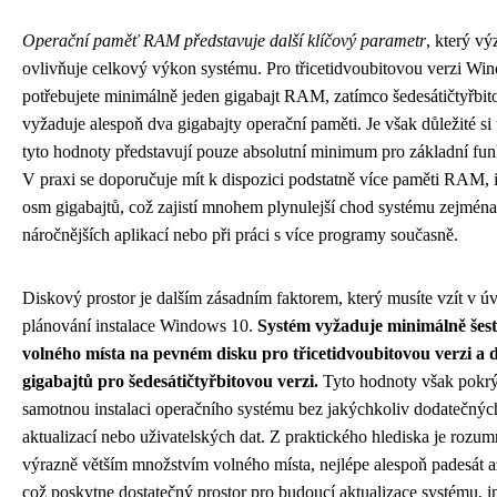
Operační paměť RAM představuje další klíčový parametr
, který v
ovlivňuje celkový výkon systému. Pro třicetidvoubitovou verzi Wi
potřebujete minimálně jeden gigabajt RAM, zatímco šedesátičtyřbit
vyžaduje alespoň dva gigabajty operační paměti. Je však důležité si
tyto hodnoty představují pouze absolutní minimum pro základní fu
V praxi se doporučuje mít k dispozici podstatně více paměti RAM, i
osm gigabajtů, což zajistí mnohem plynulejší chod systému zejména
náročnějších aplikací nebo při práci s více programy současně.
Diskový prostor je dalším zásadním faktorem, který musíte vzít v ú
plánování instalace Windows 10.
Systém vyžaduje minimálně šest
volného místa na pevném disku pro třicetidvoubitovou verzi a 
gigabajtů pro šedesátičtyřbitovou verzi.
Tyto hodnoty však pokrý
samotnou instalaci operačního systému bez jakýchkoliv dodatečných
aktualizací nebo uživatelských dat. Z praktického hlediska je rozumn
výrazně větším množstvím volného místa, nejlépe alespoň padesát až
což poskytne dostatečný prostor pro budoucí aktualizace systému, in