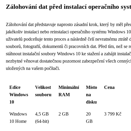
Zálohování dat před instalací operačního sy
Zálohování dat představuje naprosto zásadní krok, který by měl pře
jakékoliv instalaci nebo reinstalaci operačního systému Windows 
uživatelů podceňuje tento proces a následně čelí nevratnému ztrátě 
souborů, fotografií, dokumentů či pracovních dat. Před tím, než se 
stáhnout instalační soubory Windows 10 ke stažení a zahájit instalač
nezbytné věnovat dostatečnou pozornost zabezpečení všech cennýc
uložených na vašem počítači.
Edice
Velikost
Minimální
Místo
Cena
Windows
souboru
RAM
na
10
disku
Windows
4,5 GB
2 GB
20
3 799 Kč
10 Home
(64-bit)
GB