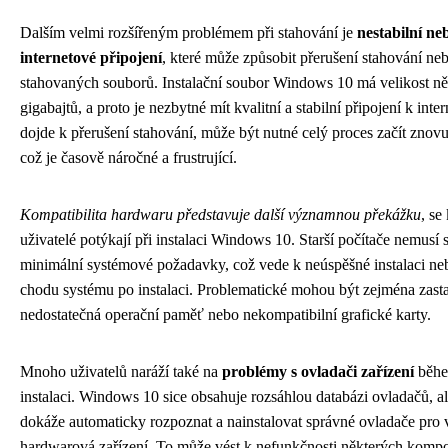
Dalším velmi rozšířeným problémem při stahování je
nestabilní n
internetové připojení
, které může způsobit přerušení stahování ne
stahovaných souborů. Instalační soubor Windows 10 má velikost ně
gigabajtů, a proto je nezbytné mít kvalitní a stabilní připojení k int
dojde k přerušení stahování, může být nutné celý proces začít znov
což je časově náročné a frustrující.
Kompatibilita hardwaru představuje další významnou překážku
, se
uživatelé potýkají při instalaci Windows 10. Starší počítače nemusí 
minimální systémové požadavky, což vede k neúspěšné instalaci ne
chodu systému po instalaci. Problematické mohou být zejména zasta
nedostatečná operační paměť nebo nekompatibilní grafické karty.
Mnoho uživatelů naráží také na
problémy s ovladači zařízení
běhe
instalaci. Windows 10 sice obsahuje rozsáhlou databázi ovladačů, a
dokáže automaticky rozpoznat a nainstalovat správné ovladače pro
hardwarová zařízení. To může vést k nefunkčnosti některých kompo