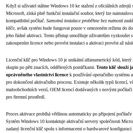
Když si uživatel stáhne Windows 10 ke stažení z oficiálních zdrojů 
Microsoft, získá plně funkční instalační soubor, který lze nainstalov
kompatibilní počítač.
Samotná instalace proběhne bez nutnosti zadá
klíče
, avšak systém bude fungovat pouze v omezeném režimu do do
jeho řádné aktivaci. Tento přístup umožňuje uživatelům vyzkoušet s
zakoupením licence nebo provést instalaci a aktivaci provést až nás
Licenční klíč pro Windows 10 je unikátní alfanumerický kód, který s
skupin po pěti znacích, oddělených pomlčkami.
Tento klíč slouží 
oprávněného vlastnictví licence
k používání operačního systému a
pro dokončení aktivačního procesu. Existuje několik typů licencí, v
maloobchodních verzí, OEM licencí dodávaných s novými počítači a
pro firemní prostředí.
Proces aktivace probíhá většinou automaticky po připojení počítače 
Systém Windows 10 kontaktuje aktivační servery společnosti Micros
zadaný licenční klíč spolu s informacemi o hardwarové konfiguraci 