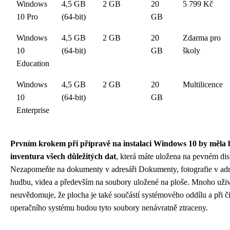
Windows
4,5 GB
2 GB
20
5 799 Kč
10 Pro
(64-bit)
GB
Windows
4,5 GB
2 GB
20
Zdarma pro
10
(64-bit)
GB
školy
Education
Windows
4,5 GB
2 GB
20
Multilicence
10
(64-bit)
GB
Enterprise
Prvním krokem při přípravě na instalaci Windows 10 by měla 
inventura všech důležitých dat
, která máte uložena na pevném dis
Nezapomeňte na dokumenty v adresáři Dokumenty, fotografie v adr
hudbu, videa a především na soubory uložené na ploše. Mnoho uživa
neuvědomuje, že plocha je také součástí systémového oddílu a při čis
operačního systému budou tyto soubory nenávratně ztraceny.