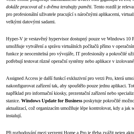
dokáže pracovat až s dvěma terabajty paměti
. Tento rozdíl je relev
pro profesionální uživatele pracující s náročnými aplikacemi, virtual
velkými datovými sadami.
Hyper-V je vestavěný hypervisor dostupný pouze ve Windows 10 P
umožňuje vytváření a správu virtuálních počítačů přímo v operační
funkce je neocenitelná pro vývojáře, IT profesionály a pokročilé uživ
potřebují testovat různé operační systémy nebo aplikace v izolované
Assigned Access je další funkcí exkluzivní pro verzi Pro, která um
nakonfigurovat zařízení tak, aby spouštělo pouze jednu aplikaci. Tot
například pro informační kiosky, prezentační zařízení nebo special
stanice.
Windows Update for Business
poskytuje pokročilé možno
aktualizací, což organizacím umožňuje lépe kontrolovat, kdy a jak s
instalují.
Při rozhodování mezi verzemi Home a Pro je třeba zvážit nejen aktuá