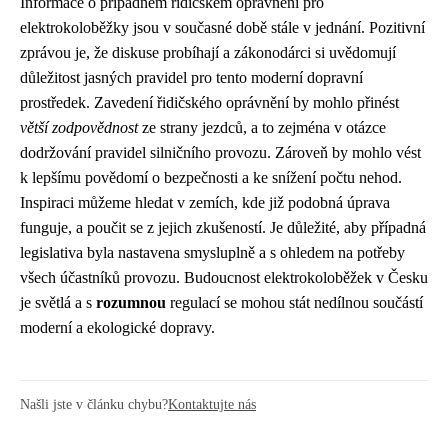
Informace o případném řidičském oprávnění pro
elektrokoloběžky jsou v současné době stále v jednání. Pozitivní
zprávou je, že diskuse probíhají a zákonodárci si uvědomují
důležitost jasných pravidel pro tento moderní dopravní
prostředek. Zavedení řidičského oprávnění by mohlo přinést
větší zodpovědnost
ze strany jezdců, a to zejména v otázce
dodržování pravidel silničního provozu. Zároveň by mohlo vést
k lepšímu povědomí o bezpečnosti a ke snížení počtu nehod.
Inspiraci můžeme hledat v zemích, kde již podobná úprava
funguje, a poučit se z jejich zkušeností. Je důležité, aby případná
legislativa byla nastavena smysluplně a s ohledem na potřeby
všech účastníků provozu. Budoucnost elektrokoloběžek v Česku
je světlá a s
rozumnou
regulací se mohou stát nedílnou součástí
moderní a ekologické dopravy.
Našli jste v článku chybu?
Kontaktujte nás