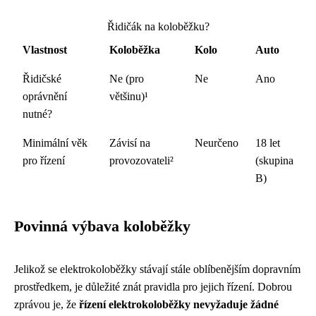
Řidičák na koloběžku?
Vlastnost
Koloběžka
Kolo
Auto
Řidičské
Ne (pro
Ne
Ano
oprávnění
většinu)¹
nutné?
Minimální věk
Závisí na
Neurčeno
18 let
pro řízení
provozovateli²
(skupina
B)
Povinná výbava koloběžky
Jelikož se elektrokoloběžky stávají stále oblíbenějším dopravním
prostředkem, je důležité znát pravidla pro jejich řízení. Dobrou
zprávou je, že
řízení elektrokoloběžky nevyžaduje žádné