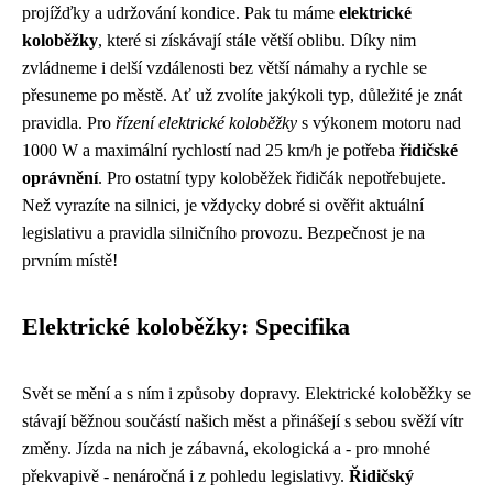
projížďky a udržování kondice. Pak tu máme
elektrické
koloběžky
, které si získávají stále větší oblibu. Díky nim
zvládneme i delší vzdálenosti bez větší námahy a rychle se
přesuneme po městě. Ať už zvolíte jakýkoli typ, důležité je znát
pravidla. Pro
řízení elektrické koloběžky
s výkonem motoru nad
1000 W a maximální rychlostí nad 25 km/h je potřeba
řidičské
oprávnění
. Pro ostatní typy koloběžek řidičák nepotřebujete.
Než vyrazíte na silnici, je vždycky dobré si ověřit aktuální
legislativu a pravidla silničního provozu. Bezpečnost je na
prvním místě!
Elektrické koloběžky: Specifika
Svět se mění a s ním i způsoby dopravy. Elektrické koloběžky se
stávají běžnou součástí našich měst a přinášejí s sebou svěží vítr
změny. Jízda na nich je zábavná, ekologická a - pro mnohé
překvapivě - nenáročná i z pohledu legislativy.
Řidičský