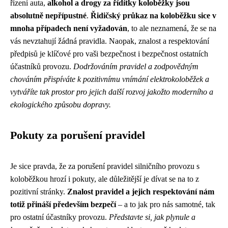
řízení auta,
alkohol a drogy za řídítky koloběžky jsou
absolutně nepřípustné
.
Řidičský průkaz na koloběžku sice v
mnoha případech není vyžadován
, to ale neznamená, že se na
vás nevztahují žádná pravidla. Naopak, znalost a respektování
předpisů je klíčové pro vaši bezpečnost i bezpečnost ostatních
účastníků provozu.
Dodržováním pravidel a zodpovědným
chováním přispíváte k pozitivnímu vnímání elektrokoloběžek a
vytváříte tak prostor pro jejich další rozvoj jakožto moderního a
ekologického způsobu dopravy.
Pokuty za porušení pravidel
Je sice pravda, že za porušení pravidel silničního provozu s
koloběžkou hrozí i pokuty, ale důležitější je dívat se na to z
pozitivní stránky.
Znalost pravidel a jejich respektování nám
totiž přináší především bezpečí
– a to jak pro nás samotné, tak
pro ostatní účastníky provozu.
Představte si, jak plynule a