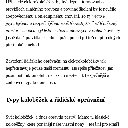
Uživatelé elektrokoloběžek by byli lépe informováni o
pravidlech silničního provozu a povinné školení by je naučilo
zodpovědnému a ohleduplnému chování.
To by vedlo k
plynulejšímu a bezpečnějšímu soužití všech, kteří sdílí městský
prostor - chodců, cyklistů i řidičů motorových vozidel.
Navíc by
jasně daná pravidla usnadnila práci policii při řešení případných
přestupků a nehod.
Zavedení řidičského oprávnění na elektrokoloběžky tak
nepředstavuje pouze další formalitu, ale spíše příležitost, jak
posunout mikromobilitu v našich městech k bezpečnější a
zodpovědnější budoucnosti.
Typy koloběžek a řidičské oprávnění
Svět koloběžek je dnes opravdu pestrý! Máme tu klasické
koloběžky, které pohánějí naše vlastní nohy – ideální pro kratší