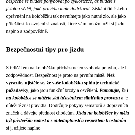
bezpečně se budete pohybovat po cyklostezce, až budete s
jistotou vědět, jaká pravidla máte dodržovat.
Získání řidičského
oprávnění na koloběžku tak nevnímejte jako nutné zlo, ale jako
příležitost k osvojení si znalostí, které vám umožní užít si jízdu
naplno a zodpovědně.
Bezpečnostní tipy pro jízdu
S řidičákem na koloběžku přichází nejen svoboda pohybu, ale i
zodpovědnost. Bezpečnost je proto na prvním místě.
Než
vyrazíte, ujistěte se, že vaše koloběžka splňuje technické
požadavky
, jako jsou funkční brzdy a osvětlení.
Pamatujte, že i
na koloběžce se můžete stát účastníkem silničního provozu
a je
důležité znát pravidla. Dodržujte pokyny semaforů a dopravních
značek a dávejte přednost chodcům.
Jízda na koloběžce by měla
být především radost a s ohleduplností a respektem k ostatním
si ji užijete naplno.