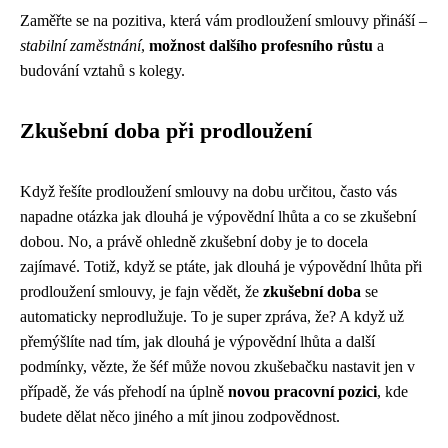
Zaměřte se na pozitiva, která vám prodloužení smlouvy přináší –
stabilní zaměstnání
,
možnost dalšího profesního růstu
a
budování vztahů s kolegy.
Zkušební doba při prodloužení
Když řešíte prodloužení smlouvy na dobu určitou, často vás
napadne otázka
jak dlouhá je výpovědní lhůta
a co se zkušební
dobou. No, a právě ohledně zkušební doby je to docela
zajímavé. Totiž, když se ptáte, jak dlouhá je výpovědní lhůta při
prodloužení smlouvy, je fajn vědět, že
zkušební doba
se
automaticky neprodlužuje. To je super zpráva, že? A když už
přemýšlíte nad tím, jak dlouhá je výpovědní lhůta a další
podmínky, vězte, že šéf může novou zkušebačku nastavit jen v
případě, že vás přehodí na úplně
novou pracovní pozici
, kde
budete dělat něco jiného a mít jinou zodpovědnost.