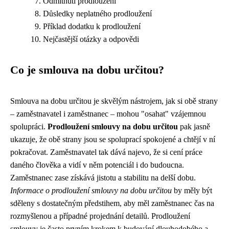
Odmítnutí prodloužení
Důsledky neplatného prodloužení
Příklad dodatku k prodloužení
Nejčastější otázky a odpovědi
Co je smlouva na dobu určitou?
Smlouva na dobu určitou je skvělým nástrojem, jak si obě strany
– zaměstnavatel i zaměstnanec – mohou "osahat" vzájemnou
spolupráci.
Prodloužení smlouvy na dobu určitou
pak jasně
ukazuje, že obě strany jsou se spoluprací spokojené a chtějí v ní
pokračovat. Zaměstnavatel tak dává najevo, že si cení práce
daného člověka a vidí v něm potenciál i do budoucna.
Zaměstnanec zase získává jistotu a stabilitu na delší dobu.
Informace o prodloužení smlouvy na dobu určitou
by měly být
sděleny s dostatečným předstihem, aby měl zaměstnanec čas na
rozmyšlenou a případné projednání detailů. Prodloužení
smlouvy je často prvním krokem k budování dlouhodobého a