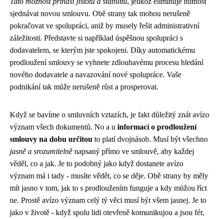
Tato možnost přináší jistotu a stabilitu
, jelikož eliminuje nutnost
sjednávat novou smlouvu. Obě strany tak mohou nerušeně
pokračovat ve spolupráci, aniž by musely řešit administrativní
záležitosti. Představte si například úspěšnou spolupráci s
dodavatelem, se kterým jste spokojeni. Díky automatickému
prodloužení smlouvy se vyhnete zdlouhavému procesu hledání
nového dodavatele a navazování nové spolupráce. Vaše
podnikání tak může nerušeně růst a prosperovat.
Když se bavíme o smluvních vztazích, je fakt důležitý znát
avízo
význam
všech dokumentů. No a u
informací o prodloužení
smlouvy na dobu určitou
to platí dvojnásob. Musí být všechno
jasně a srozumitelně
napsaný přímo ve smlouvě, aby každej
věděl, co a jak. Je to podobný jako když dostanete avízo
význam má i tady - musíte vědět, co se děje. Obě strany by měly
mít jasno v tom, jak to s prodloužením funguje a kdy můžou říct
ne. Prostě avízo význam celý tý věci musí být všem jasnej. Je to
jako v životě - když spolu lidi otevřeně komunikujou a jsou fér,