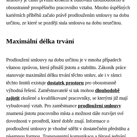
oboustranně prospěšného pracovního vztahu. Mnoho úspěšných
kariérních příběhů začalo právě prodloužením smlouvy na dobu
určitou, ze které se později stala smlouva na dobu neurčitou.
Maximální délka trvání
Prodloužení smlouvy na dobu určitou je v mnoha případech
vítanou zprávou, která přináší jistotu a stabilitu. Zákoník práce
stanovuje maximální délku trvání těchto smluv, ale i v rámci
těchto limitů existuje
dostatek prostoru
pro oboustranně
výhodná řešení. Zaměstnavatelé si tak mohou
dlouhodobě
zajistit
zkušené a kvalifikované pracovníky, se kterými již mají
vybudovaný vztah. Pro zaměstnance
prodloužení smlouvy
znamená jistotu pracovního místa a možnost dále rozvíjet své
dovednosti v prostředí, které dobře znají. Informace o
prodloužení smlouvy je vhodné sdělit v dostatečném předstihu a
písemnou formou. Transparentní komunikace a férové jednání