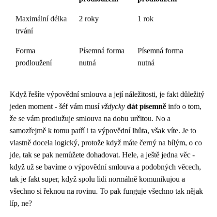
Maximální délka
2 roky
1 rok
trvání
Forma
Písemná forma
Písemná forma
prodloužení
nutná
nutná
Když řešíte
výpovědní smlouva
a její náležitosti, je fakt důležitý
jeden moment - šéf vám musí
vždycky
dát písemně
info o tom,
že se vám prodlužuje smlouva na dobu určitou. No a
samozřejmě k tomu patří i ta výpovědní lhůta, však víte. Je to
vlastně docela logický, protože když máte černý na bílým, o co
jde, tak se pak nemůžete dohadovat. Hele, a ještě jedna věc -
když už se bavíme o výpovědní smlouva a podobných věcech,
tak je fakt super, když spolu lidi normálně komunikujou a
všechno si řeknou na rovinu. To pak funguje všechno tak nějak
líp, ne?