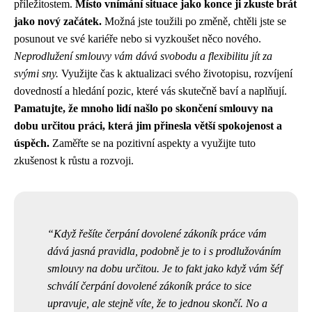
příležitostem.
Místo vnímání situace jako konce ji zkuste brát
jako nový začátek.
Možná jste toužili po změně, chtěli jste se
posunout ve své kariéře nebo si vyzkoušet něco nového.
Neprodlužení smlouvy vám dává svobodu a flexibilitu jít za
svými sny.
Využijte čas k aktualizaci svého životopisu, rozvíjení
dovedností a hledání pozic, které vás skutečně baví a naplňují.
Pamatujte, že mnoho lidí našlo po skončení smlouvy na
dobu určitou práci, která jim přinesla větší spokojenost a
úspěch.
Zaměřte se na pozitivní aspekty a využijte tuto
zkušenost k růstu a rozvoji.
Když řešíte
čerpání dovolené zákoník práce
vám
dává jasná pravidla, podobně je to i s prodlužováním
smlouvy na dobu určitou. Je to fakt jako když vám šéf
schválí čerpání dovolené zákoník práce to sice
upravuje, ale stejně víte, že to jednou skončí. No a