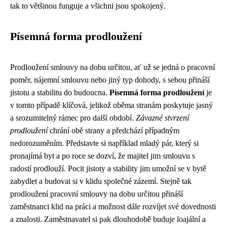
tak to většinou funguje a všichni jsou spokojený.
Písemná forma prodloužení
Prodloužení smlouvy na dobu určitou, ať už se jedná o pracovní
poměr, nájemní smlouvu nebo jiný typ dohody, s sebou přináší
jistotu a stabilitu do budoucna.
Písemná forma prodloužení
je
v tomto případě klíčová, jelikož oběma stranám poskytuje jasný
a srozumitelný rámec pro další období.
Závazné stvrzení
prodloužení
chrání obě strany a předchází případným
nedorozuměním. Představte si například mladý pár, který si
pronajímá byt a po roce se dozví, že majitel jim smlouvu s
radostí prodlouží. Pocit jistoty a stability jim umožní se v bytě
zabydlet a budovat si v klidu společné zázemí. Stejně tak
prodloužení pracovní smlouvy na dobu určitou přináší
zaměstnanci klid na práci a možnost dále rozvíjet své dovednosti
a znalosti. Zaměstnavatel si pak dlouhodobě buduje loajální a