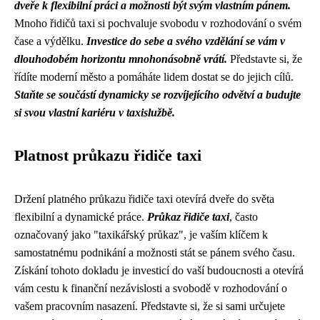
dveře k flexibilní práci a možnosti být svým vlastním pánem.
Mnoho řidičů taxi si pochvaluje svobodu v rozhodování o svém
čase a výdělku.
Investice do sebe a svého vzdělání se vám v
dlouhodobém horizontu mnohonásobně vrátí.
Představte si, že
řídíte moderní město a pomáháte lidem dostat se do jejich cílů.
Staňte se součástí dynamicky se rozvíjejícího odvětví a budujte
si svou vlastní kariéru v taxislužbě.
Platnost průkazu řidiče taxi
Držení platného průkazu řidiče taxi otevírá dveře do světa
flexibilní a dynamické práce.
Průkaz řidiče taxi
, často
označovaný jako "taxikářský průkaz", je vaším klíčem k
samostatnému podnikání a možnosti stát se pánem svého času.
Získání tohoto dokladu je investicí do vaší budoucnosti a otevírá
vám cestu k finanční nezávislosti a svobodě v rozhodování o
vašem pracovním nasazení. Představte si, že si sami určujete