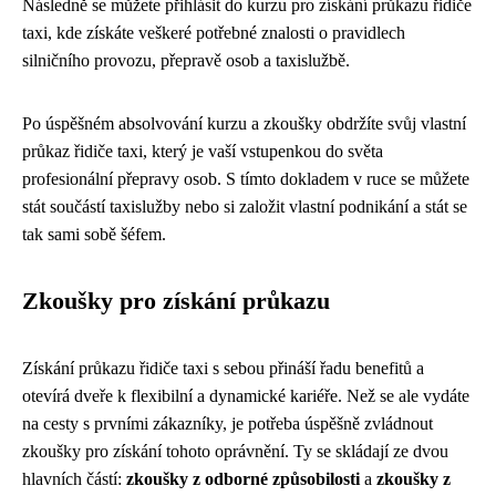
Následně se můžete přihlásit do kurzu pro získání průkazu řidiče
taxi, kde získáte veškeré potřebné znalosti o pravidlech
silničního provozu, přepravě osob a taxislužbě.
Po úspěšném absolvování kurzu a zkoušky obdržíte svůj vlastní
průkaz řidiče taxi, který je vaší vstupenkou do světa
profesionální přepravy osob. S tímto dokladem v ruce se můžete
stát součástí taxislužby nebo si založit vlastní podnikání a stát se
tak sami sobě šéfem.
Zkoušky pro získání průkazu
Získání průkazu řidiče taxi s sebou přináší řadu benefitů a
otevírá dveře k flexibilní a dynamické kariéře. Než se ale vydáte
na cesty s prvními zákazníky, je potřeba úspěšně zvládnout
zkoušky pro získání tohoto oprávnění. Ty se skládají ze dvou
hlavních částí:
zkoušky z odborné způsobilosti
a
zkoušky z