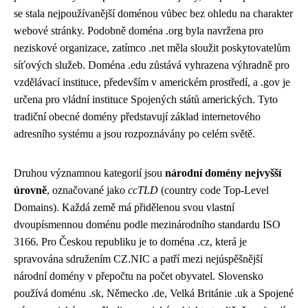
se stala nejpoužívanější doménou vůbec bez ohledu na charakter
webové stránky. Podobně doména .org byla navržena pro
neziskové organizace, zatímco .net měla sloužit poskytovatelům
síťových služeb. Doména .edu zůstává vyhrazena výhradně pro
vzdělávací instituce, především v americkém prostředí, a .gov je
určena pro vládní instituce Spojených států amerických. Tyto
tradiční obecné domény představují základ internetového
adresního systému a jsou rozpoznávány po celém světě.
Druhou významnou kategorií jsou
národní domény nejvyšší
úrovně
, označované jako
ccTLD
(country code Top-Level
Domains). Každá země má přidělenou svou vlastní
dvoupísmennou doménu podle mezinárodního standardu ISO
3166. Pro Českou republiku je to doména .cz, která je
spravována sdružením CZ.NIC a patří mezi nejúspěšnější
národní domény v přepočtu na počet obyvatel. Slovensko
používá doménu .sk, Německo .de, Velká Británie .uk a Spojené