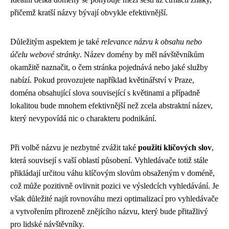
přičemž kratší názvy bývají obvykle efektivnější.
Důležitým aspektem je také
relevance názvu k obsahu nebo
účelu webové stránky
. Název domény by měl návštěvníkům
okamžitě naznačit, o čem stránka pojednává nebo jaké služby
nabízí. Pokud provozujete například květinářství v Praze,
doména obsahující slova související s květinami a případně
lokalitou bude mnohem efektivnější než zcela abstraktní název,
který nevypovídá nic o charakteru podnikání.
Při volbě názvu je nezbytné zvážit také
použití klíčových slov
,
která souvisejí s vaší oblastí působení. Vyhledávače totiž stále
přikládají určitou váhu klíčovým slovům obsaženým v doméně,
což může pozitivně ovlivnit pozici ve výsledcích vyhledávání. Je
však důležité najít rovnováhu mezi optimalizací pro vyhledávače
a vytvořením přirozeně znějícího názvu, který bude přitažlivý
pro lidské návštěvníky.