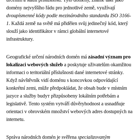
domény nejvyššího řádu pro jednotlivé země, využívají
dvoupísmenné kódy podle mezinárodního standardu ISO 3166-
1
. Každá země na světě má přidělen svůj jedinečný kód, který
slouží jako identifikátor v rámci globální internetové
infrastruktury.
Geografické určení národních domén má
zásadní význam pro
lokalizaci webových služeb
a poskytuje uživatelům okamžitou
informaci o teritoriální příslušnosti dané internetové stránky.
Když návštěvník vidí doménu s koncovkou odpovídající
konkrétní zemi, může předpokládat, že obsah bude v místním
jazyce a služby budут přizpůsobeny lokálním potřebám a
legislativě. Tento systém vytváří důvěryhodnost a usnadňuje
orientaci v obrovském množství webových adres dostupných na
internetu.
Správa národních domén je svěřena
specializovaným