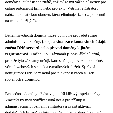
domény a její následné ztrátě, což může mít vážné důsledky pro
online přítomnost firmy nebo projektu. Většina registrátorů
nabízí automatickou obnovu, která eliminuje riziko zapomenutí
na tento důležitý úkon.
Během životnosti domény může být nutné provádět různé
administrativní změny, jako je
aktualizace kontaktních údajů,
změna DNS serverů nebo převod domény k jinému
registrátorovi
. Změna DNS záznamů je obzvláště důležitá,
protože tyto záznamy určují, kam směřuje provoz na doméně,
včetně webových stránek a e-mailových služeb. Správná
konfigurace DNS je zásadní pro funkčnost všech služeb
spojených s doménou.
Bezpečnost domény představuje další klíčový aspekt správy.
Vlastníci by měli využívat silná hesla pro přístup k
administračnímu rozhraní registrátora a zvážit aktivaci
dodatečných bezpečnostních opatření, jako je dvoufaktorová