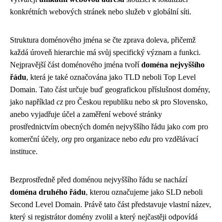
konkrétních webových stránek nebo služeb v globální síti.
Struktura doménového jména se čte zprava doleva, přičemž
každá úroveň hierarchie má svůj specifický význam a funkci.
Nejpravější část doménového jména tvoří
doména nejvyššího
řádu
, která je také označována jako TLD neboli Top Level
Domain. Tato část určuje buď geografickou příslušnost domény,
jako například
cz
pro Českou republiku nebo
sk
pro Slovensko,
anebo vyjadřuje účel a zaměření webové stránky
prostřednictvím obecných domén nejvyššího řádu jako
com
pro
komerční účely,
org
pro organizace nebo
edu
pro vzdělávací
instituce.
Bezprostředně před doménou nejvyššího řádu se nachází
doména druhého řádu
, kterou označujeme jako SLD neboli
Second Level Domain. Právě tato část představuje vlastní název,
který si registrátor domény zvolil a který nejčastěji odpovídá