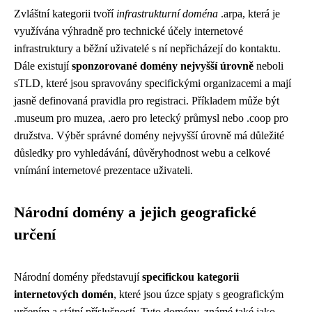
Zvláštní kategorii tvoří
infrastrukturní doména
.arpa, která je
využívána výhradně pro technické účely internetové
infrastruktury a běžní uživatelé s ní nepřicházejí do kontaktu.
Dále existují
sponzorované domény nejvyšší úrovně
neboli
sTLD, které jsou spravovány specifickými organizacemi a mají
jasně definovaná pravidla pro registraci. Příkladem může být
.museum pro muzea, .aero pro letecký průmysl nebo .coop pro
družstva. Výběr správné domény nejvyšší úrovně má důležité
důsledky pro vyhledávání, důvěryhodnost webu a celkové
vnímání internetové prezentace uživateli.
Národní domény a jejich geografické
určení
Národní domény představují
specifickou kategorii
internetových domén
, které jsou úzce spjaty s geografickým
určením a státní příslušností. Tyto domény, známé také jako