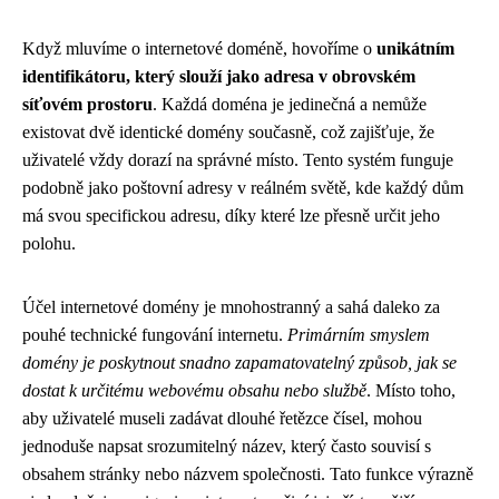
Když mluvíme o internetové doméně, hovoříme o
unikátním
identifikátoru, který slouží jako adresa v obrovském
síťovém prostoru
. Každá doména je jedinečná a nemůže
existovat dvě identické domény současně, což zajišťuje, že
uživatelé vždy dorazí na správné místo. Tento systém funguje
podobně jako poštovní adresy v reálném světě, kde každý dům
má svou specifickou adresu, díky které lze přesně určit jeho
polohu.
Účel internetové domény je mnohostranný a sahá daleko za
pouhé technické fungování internetu.
Primárním smyslem
domény je poskytnout snadno zapamatovatelný způsob, jak se
dostat k určitému webovému obsahu nebo službě
. Místo toho,
aby uživatelé museli zadávat dlouhé řetězce čísel, mohou
jednoduše napsat srozumitelný název, který často souvisí s
obsahem stránky nebo názvem společnosti. Tato funkce výrazně