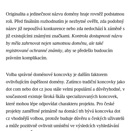
Originalita a jedinečnost názvu domény hraje rovněž podstatnou
roli. Před finálním rozhodnutím je nezbytné ověřit, zda podobný
název již nepoužívá konkurence nebo zda nedochází k záměně s
již existujícími známými značkami.
Kontrola dostupnosti názvu
by měla zahrnovat nejen samotnou doménu, ale také
registrované ochranné známky
, aby se předešlo budoucím
právním komplikacím.
Volba správné doménové koncovky je dalším faktorem
ovlivňujícím úspěšnost domény. Zatímco tradiční koncovky jako
dot com nebo dot cz jsou stále velmi populární a důvěryhodné, v
současnosti existuje široká škála specializovaných koncovek,
které mohou lépe odpovídat charakteru projektu. Pro české
projekty zaměřené primárně na domácí trh bývá koncovka dot
cz vhodnější volbou, protože buduje důvěru u českých uživatelů
a může pozitivně ovlivnit umístění ve výsledcích vyhledávání