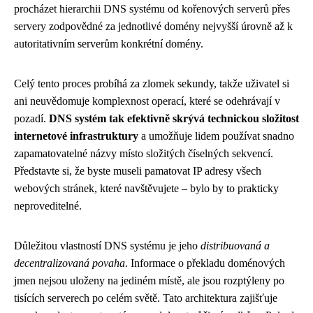
procházet hierarchii DNS systému od kořenových serverů přes
servery zodpovědné za jednotlivé domény nejvyšší úrovně až k
autoritativním serverům konkrétní domény.
Celý tento proces probíhá za zlomek sekundy, takže uživatel si
ani neuvědomuje komplexnost operací, které se odehrávají v
pozadí.
DNS systém tak efektivně skrývá technickou složitost
internetové infrastruktury
a umožňuje lidem používat snadno
zapamatovatelné názvy místo složitých číselných sekvencí.
Představte si, že byste museli pamatovat IP adresy všech
webových stránek, které navštěvujete – bylo by to prakticky
neproveditelné.
Důležitou vlastností DNS systému je jeho
distribuovaná a
decentralizovaná povaha
. Informace o překladu doménových
jmen nejsou uloženy na jediném místě, ale jsou rozptýleny po
tisících serverech po celém světě. Tato architektura zajišťuje