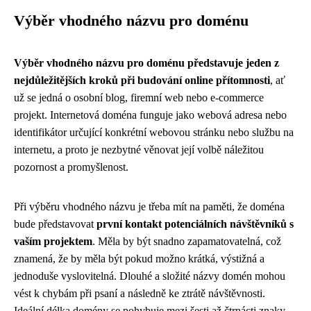
Výběr vhodného názvu pro doménu
Výběr vhodného názvu pro doménu představuje jeden z
nejdůležitějších kroků při budování online přítomnosti
, ať
už se jedná o osobní blog, firemní web nebo e-commerce
projekt. Internetová doména funguje jako webová adresa nebo
identifikátor určující konkrétní webovou stránku nebo službu na
internetu, a proto je nezbytné věnovat její volbě náležitou
pozornost a promyšlenost.
Při výběru vhodného názvu je třeba mít na paměti, že doména
bude představovat
první kontakt potenciálních návštěvníků s
vaším projektem
. Měla by být snadno zapamatovatelná, což
znamená, že by měla být pokud možno krátká, výstižná a
jednoduše vyslovitelná. Dlouhé a složité názvy domén mohou
vést k chybám při psaní a následně ke ztrátě návštěvnosti.
Ideální délka domény se pohybuje mezi šesti až čtrnácti znaky,