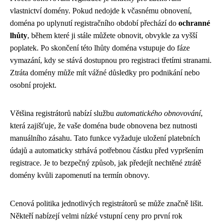
vlastnictví domény. Pokud nedojde k včasnému obnovení,
doména po uplynutí registračního období přechází do
ochranné
lhůty
, během které ji stále můžete obnovit, obvykle za vyšší
poplatek. Po skončení této lhůty doména vstupuje do fáze
vymazání, kdy se stává dostupnou pro registraci třetími stranami.
Ztráta domény může mít vážné důsledky pro podnikání nebo
osobní projekt.
Většina registrátorů nabízí službu
automatického obnovování
,
která zajišťuje, že vaše doména bude obnovena bez nutnosti
manuálního zásahu. Tato funkce vyžaduje uložení platebních
údajů a automaticky strhává potřebnou částku před vypršením
registrace. Je to bezpečný způsob, jak předejít nechtěné ztrátě
domény kvůli zapomenutí na termín obnovy.
Cenová politika jednotlivých registrátorů se může značně lišit.
Někteří nabízejí velmi nízké vstupní ceny pro první rok