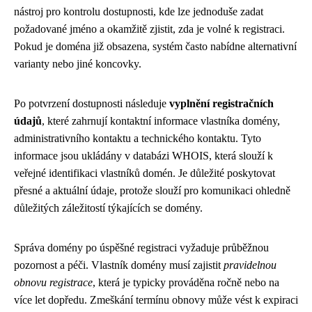
nástroj pro kontrolu dostupnosti, kde lze jednoduše zadat
požadované jméno a okamžitě zjistit, zda je volné k registraci.
Pokud je doména již obsazena, systém často nabídne alternativní
varianty nebo jiné koncovky.
Po potvrzení dostupnosti následuje
vyplnění registračních
údajů
, které zahrnují kontaktní informace vlastníka domény,
administrativního kontaktu a technického kontaktu. Tyto
informace jsou ukládány v databázi WHOIS, která slouží k
veřejné identifikaci vlastníků domén. Je důležité poskytovat
přesné a aktuální údaje, protože slouží pro komunikaci ohledně
důležitých záležitostí týkajících se domény.
Správa domény po úspěšné registraci vyžaduje průběžnou
pozornost a péči. Vlastník domény musí zajistit
pravidelnou
obnovu registrace
, která je typicky prováděna ročně nebo na
více let dopředu. Zmeškání termínu obnovy může vést k expiraci