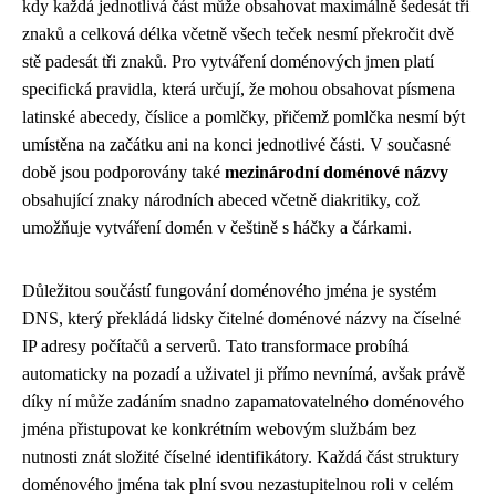
kdy každá jednotlivá část může obsahovat maximálně šedesát tři
znaků a celková délka včetně všech teček nesmí překročit dvě
stě padesát tři znaků. Pro vytváření doménových jmen platí
specifická pravidla, která určují, že mohou obsahovat písmena
latinské abecedy, číslice a pomlčky, přičemž pomlčka nesmí být
umístěna na začátku ani na konci jednotlivé části. V současné
době jsou podporovány také
mezinárodní doménové názvy
obsahující znaky národních abeced včetně diakritiky, což
umožňuje vytváření domén v češtině s háčky a čárkami.
Důležitou součástí fungování doménového jména je systém
DNS, který překládá lidsky čitelné doménové názvy na číselné
IP adresy počítačů a serverů. Tato transformace probíhá
automaticky na pozadí a uživatel ji přímo nevnímá, avšak právě
díky ní může zadáním snadno zapamatovatelného doménového
jména přistupovat ke konkrétním webovým službám bez
nutnosti znát složité číselné identifikátory. Každá část struktury
doménového jména tak plní svou nezastupitelnou roli v celém