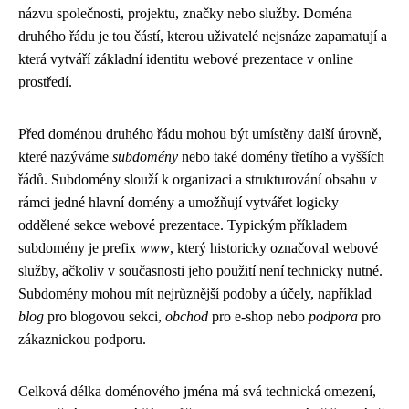
názvu společnosti, projektu, značky nebo služby. Doména
druhého řádu je tou částí, kterou uživatelé nejsnáze zapamatují a
která vytváří základní identitu webové prezentace v online
prostředí.
Před doménou druhého řádu mohou být umístěny další úrovně,
které nazýváme
subdomény
nebo také domény třetího a vyšších
řádů. Subdomény slouží k organizaci a strukturování obsahu v
rámci jedné hlavní domény a umožňují vytvářet logicky
oddělené sekce webové prezentace. Typickým příkladem
subdomény je prefix
www
, který historicky označoval webové
služby, ačkoliv v současnosti jeho použití není technicky nutné.
Subdomény mohou mít nejrůznější podoby a účely, například
blog
pro blogovou sekci,
obchod
pro e-shop nebo
podpora
pro
zákaznickou podporu.
Celková délka doménového jména má svá technická omezení,