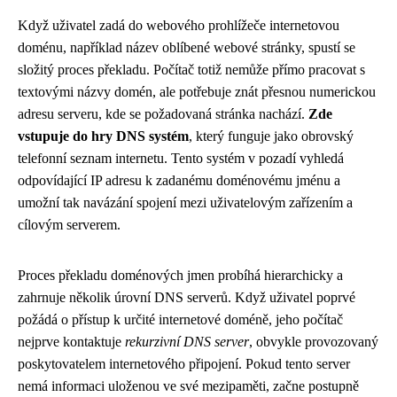
Když uživatel zadá do webového prohlížeče internetovou
doménu, například název oblíbené webové stránky, spustí se
složitý proces překladu. Počítač totiž nemůže přímo pracovat s
textovými názvy domén, ale potřebuje znát přesnou numerickou
adresu serveru, kde se požadovaná stránka nachází.
Zde
vstupuje do hry DNS systém
, který funguje jako obrovský
telefonní seznam internetu. Tento systém v pozadí vyhledá
odpovídající IP adresu k zadanému doménovému jménu a
umožní tak navázání spojení mezi uživatelovým zařízením a
cílovým serverem.
Proces překladu doménových jmen probíhá hierarchicky a
zahrnuje několik úrovní DNS serverů. Když uživatel poprvé
požádá o přístup k určité internetové doméně, jeho počítač
nejprve kontaktuje
rekurzivní DNS server
, obvykle provozovaný
poskytovatelem internetového připojení. Pokud tento server
nemá informaci uloženou ve své mezipaměti, začne postupně