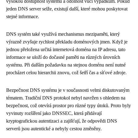
vysokou dostupnost systému a odolnost vůči výpadkům. Pokud
jeden DNS server selže, existují další, které mohou poskytovat
stejné informace.
DNS systém také využívá mechanismus mezipaměti, který
výrazně zvyšuje rychlost překladu doménových jmen. Když je
jednou přeložena určitá internetová doména na IP adresu, tato
informace se uloží do dočasné paměti na různých úrovních
systému. Při dalším požadavku na stejnou doménu není nutné
procházet celou hierarchii znovu, což šetří čas a síťové zdroje.
Bezpečnost DNS systému je v současnosti velmi diskutovaným
tématem. Tradiční DNS protokol nebyl navržen s ohledem na
bezpečnost, což otevírá prostor pro různé typy útoků. Proto byly
vyvinuty rozšíření jako DNSSEC, která přidávají
kryptografickou autentizaci a zajišťují, že odpovědi DNS
serverů jsou autentické a nebyly cestou změněny.