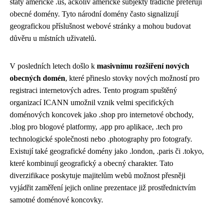
státy americké .us, ačkoliv americké subjekty tradičně preferují
obecné domény. Tyto národní domény často signalizují
geografickou příslušnost webové stránky a mohou budovat
důvěru u místních uživatelů.
V posledních letech došlo k
masivnímu rozšíření nových
obecných domén
, které přineslo stovky nových možností pro
registraci internetových adres. Tento program spuštěný
organizací ICANN umožnil vznik velmi specifických
doménových koncovek jako .shop pro internetové obchody,
.blog pro blogové platformy, .app pro aplikace, .tech pro
technologické společnosti nebo .photography pro fotografy.
Existují také geografické domény jako .london, .paris či .tokyo,
které kombinují geografický a obecný charakter. Tato
diverzifikace poskytuje majitelům webů možnost přesněji
vyjádřit zaměření jejich online prezentace již prostřednictvím
samotné doménové koncovky.