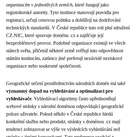
organizacím v jednotlivých zemích
, které fungují jako
registrátorské autority. Tyto instituce stanovují pravidla pro
registraci, určují cenovou politiku a dohlížejí na dodržování
technických standardů. V České republice tuto roli plní sdružení
CZ.NIC, které spravuje doménu .cz a zajišťuje její
bezproblémový provoz. Podobné organizace existují ve všech
státech světa, přičemž některé země svěřují tuto odpovědnost
státním institucím, zatímco jiné preferují nezávislé neziskové
organizace nebo soukromé společnosti.
Geografické určení prostřednictvím národních domén má také
významný dopad na vyhledávání a optimalizaci pro
vyhledávače
. Vyhledávací algoritmy často upřednostňují
webové stránky s národní doménou odpovídající geografické
poloze uživatele. Pokud někdo v České republice hledá
konkrétní službu nebo produkt, stránky s doménou .cz mají
tendenci zobrazovat se výše ve výsledcích vyhledávání než
stránky s jinými koncovkami. Tato preference vychází z