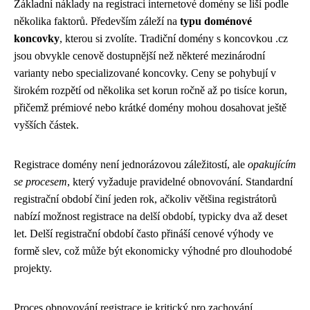
Základní náklady na registraci internetové domény se liší podle
několika faktorů. Především záleží na
typu doménové
koncovky
, kterou si zvolíte. Tradiční domény s koncovkou .cz
jsou obvykle cenově dostupnější než některé mezinárodní
varianty nebo specializované koncovky. Ceny se pohybují v
širokém rozpětí od několika set korun ročně až po tisíce korun,
přičemž prémiové nebo krátké domény mohou dosahovat ještě
vyšších částek.
Registrace domény není jednorázovou záležitostí, ale
opakujícím
se procesem
, který vyžaduje pravidelné obnovování. Standardní
registrační období činí jeden rok, ačkoliv většina registrátorů
nabízí možnost registrace na delší období, typicky dva až deset
let. Delší registrační období často přináší cenové výhody ve
formě slev, což může být ekonomicky výhodné pro dlouhodobé
projekty.
Proces obnovování registrace je kritický pro zachování