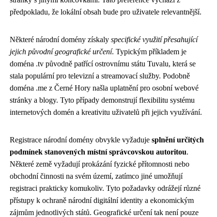
předpokladu, že lokální obsah bude pro uživatele relevantnější.
Některé národní domény získaly
specifické využití přesahující
jejich původní geografické určení
. Typickým příkladem je
doména .tv původně patřící ostrovnímu státu Tuvalu, která se
stala populární pro televizní a streamovací služby. Podobně
doména .me z Černé Hory našla uplatnění pro osobní webové
stránky a blogy. Tyto případy demonstrují flexibilitu systému
internetových domén a kreativitu uživatelů při jejich využívání.
Registrace národní domény obvykle vyžaduje
splnění určitých
podmínek stanovených místní správcovskou autoritou
.
Některé země vyžadují prokázání fyzické přítomnosti nebo
obchodní činnosti na svém území, zatímco jiné umožňují
registraci prakticky komukoliv. Tyto požadavky odrážejí různé
přístupy k ochraně národní digitální identity a ekonomickým
zájmům jednotlivých států. Geografické určení tak není pouze