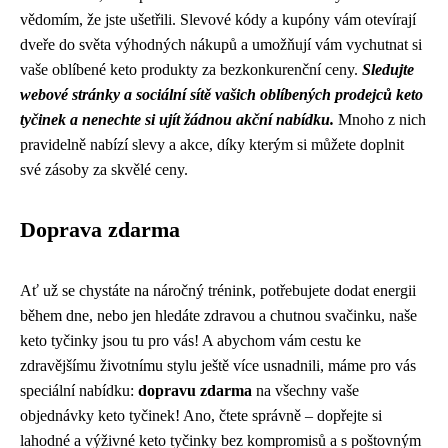
vědomím, že jste ušetřili. Slevové kódy a kupóny vám otevírají
dveře do světa výhodných nákupů a umožňují vám vychutnat si
vaše oblíbené keto produkty za bezkonkurenční ceny.
Sledujte
webové stránky a sociální sítě vašich oblíbených prodejců keto
tyčinek a nenechte si ujít žádnou akční nabídku.
Mnoho z nich
pravidelně nabízí slevy a akce, díky kterým si můžete doplnit
své zásoby za skvělé ceny.
Doprava zdarma
Ať už se chystáte na náročný trénink, potřebujete dodat energii
během dne, nebo jen hledáte zdravou a chutnou svačinku, naše
keto tyčinky jsou tu pro vás! A abychom vám cestu ke
zdravějšímu životnímu stylu ještě více usnadnili, máme pro vás
speciální nabídku:
dopravu zdarma
na všechny vaše
objednávky keto tyčinek! Ano, čtete správně – dopřejte si
lahodné a výživné keto tyčinky bez kompromisů a s poštovným