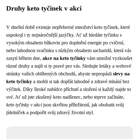
Druhy keto tyčinek v akci
V dnešní době existuje nepřeberné množství keto tyčinek, které
uspokojí i ty nejnáročnější jazýčky. Ať už hledáte tyčinku s
vysokým obsahem bílkovin pro doplnění energie po cvičení,
nebo lahodnou svačinku s nízkým obsahem sacharidů, která vás
zasytí během dne,
akce na keto tyčinky
vám umožní vyzkoušet
různé druhy a najít si ty pravé pro vás. Sledujte letáky a webové
stránky vašich oblíbených obchodů, abyste nepropásli
slevy na
keto tyčinky
a mohli si tak dopřát lahodné a zdravé mlsání bez
výčitek. Díky široké nabídce příchutí a složení si každý najde to
své. Ať už jste zkušený keto nadšenec, nebo teprve začínáte,
keto tyčinky v akci
jsou skvělou příležitostí, jak obohatit svůj
jídelníček a podpořit svůj zdravý životní styl.