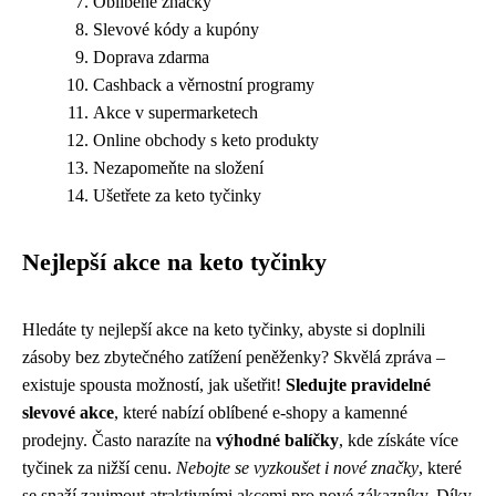
Oblíbené značky
Slevové kódy a kupóny
Doprava zdarma
Cashback a věrnostní programy
Akce v supermarketech
Online obchody s keto produkty
Nezapomeňte na složení
Ušetřete za keto tyčinky
Nejlepší akce na keto tyčinky
Hledáte ty nejlepší akce na keto tyčinky, abyste si doplnili
zásoby bez zbytečného zatížení peněženky? Skvělá zpráva –
existuje spousta možností, jak ušetřit!
Sledujte pravidelné
slevové akce
, které nabízí oblíbené e-shopy a kamenné
prodejny. Často narazíte na
výhodné balíčky
, kde získáte více
tyčinek za nižší cenu.
Nebojte se vyzkoušet i nové značky
, které
se snaží zaujmout atraktivními akcemi pro nové zákazníky. Díky