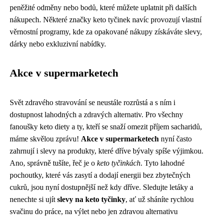
peněžité odměny nebo bodů, které můžete uplatnit při dalších
nákupech. Některé značky keto tyčinek navíc provozují vlastní
věrnostní programy, kde za opakované nákupy získáváte slevy,
dárky nebo exkluzivní nabídky.
Akce v supermarketech
Svět zdravého stravování se neustále rozrůstá a s ním i
dostupnost lahodných a zdravých alternativ. Pro všechny
fanoušky keto diety a ty, kteří se snaží omezit příjem sacharidů,
máme skvělou zprávu!
Akce v supermarketech
nyní často
zahrnují i slevy na produkty, které dříve bývaly spíše výjimkou.
Ano, správně tušíte, řeč je o
keto tyčinkách
. Tyto lahodné
pochoutky, které vás zasytí a dodají energii bez zbytečných
cukrů, jsou nyní dostupnější než kdy dříve. Sledujte letáky a
nenechte si ujít
slevy na keto tyčinky
, ať už sháníte rychlou
svačinu do práce, na výlet nebo jen zdravou alternativu