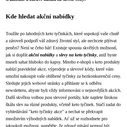
Kde hledat akční nabídky
Toužíte po lahodných keto tyčinkách, které uspokojí vaše chutě
a zároveň podpoří váš zdravý životní styl, ale nechcete plýtvat
penězi? Není se čeho bát! Existuje spousta skvělých možností,
jak si dopřát
akční nabídky
a
slevy na keto tyčinky
, aniž byste
museli sahat hluboko do kapsy. Mnoho e-shopů s keto produkty
nabízí pravidelné akce, výprodeje a slevové kódy, které vám
umožní nakoupit vaše oblíbené tyčinky za bezkonkurenční ceny.
Sledujte jejich webové stránky a přihlaste se k odběru
newsletteru, abyste byli vždy informováni o nejnovějších akcích.
Další skvělou volbou jsou slevové portály, kde najdete širokou
škálu slev na různé produkty, včetně keto tyčinek. Stačí zadat do
vyhledávání "keto tyčinky akce" a nechat se překvapit
množstvím výhodných nabídek. Ať už se rozhodnete pro
jakoukoli možnost, pamětěte, že zdravé mlsání nemusí být