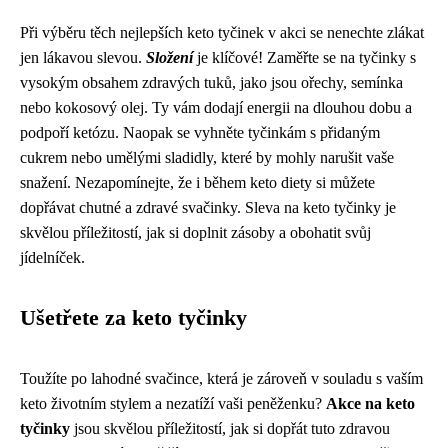
Při výběru těch nejlepších keto tyčinek v akci se nenechte zlákat
jen lákavou slevou.
Složení
je klíčové! Zaměřte se na tyčinky s
vysokým obsahem zdravých tuků, jako jsou ořechy, semínka
nebo kokosový olej. Ty vám dodají energii na dlouhou dobu a
podpoří ketózu. Naopak se vyhněte tyčinkám s přidaným
cukrem nebo umělými sladidly, které by mohly narušit vaše
snažení. Nezapomínejte, že i během keto diety si můžete
dopřávat chutné a zdravé svačinky. Sleva na keto tyčinky je
skvělou příležitostí, jak si doplnit zásoby a obohatit svůj
jídelníček.
Ušetřete za keto tyčinky
Toužíte po lahodné svačince, která je zároveň v souladu s vaším
keto životním stylem a nezatíží vaši peněženku?
Akce na keto
tyčinky
jsou skvělou příležitostí, jak si dopřát tuto zdravou