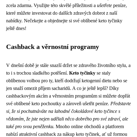
zcela zdarma. Využijte této skvělé příležitosti a
ušetřete
peníze,
které můžete investovat do dalších zdravých dobrot z naší
nabídky. Nečekejte a objednejte si své oblíbené keto tyčinky
ještě dnes!
Cashback a věrnostní programy
V dnešní době je stále snazší držet se zdravého životního stylu, a
to i s trochou sladkého potěšení.
Keto tyčinky
se staly
oblíbenou volbou pro ty, kteří dodržují ketogenní dietu nebo se
jen snaží omezit příjem sacharidů. A co je ještě lepší? Díky
cashbackovým akcím a věrnostním programům si můžete dopřát
své oblíbené keto pochoutky a zároveň ušetřit peníze.
Představte
si, že si pochutnáváte na lahodné čokoládové keto tyčince s
vědomím, že jste nejen udělali něco dobrého pro své zdraví, ale
také pro svou peněženku.
Mnoho online obchodů a platforem
nabízí atraktivní cashback za nákup keto tyčinek, ať už formou