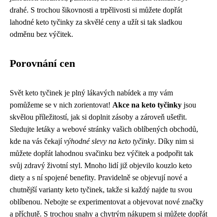
drahé. S trochou šikovnosti a trpělivosti si můžete dopřát
lahodné keto tyčinky za skvělé ceny a užít si tak sladkou
odměnu bez výčitek.
Porovnání cen
Svět keto tyčinek je plný lákavých nabídek a my vám
pomůžeme se v nich zorientovat!
Akce na keto tyčinky
jsou
skvělou příležitostí, jak si doplnit zásoby a zároveň ušetřit.
Sledujte letáky a webové stránky vašich oblíbených obchodů,
kde na vás čekají
výhodné slevy na keto tyčinky
. Díky nim si
můžete dopřát lahodnou svačinku bez výčitek a podpořit tak
svůj zdravý životní styl. Mnoho lidí již objevilo kouzlo keto
diety a s ní spojené benefity. Pravidelně se objevují nové a
chutnější varianty keto tyčinek, takže si každý najde tu svou
oblíbenou. Nebojte se experimentovat a objevovat nové značky
a příchutě. S trochou snahy a chytrým nákupem si můžete dopřát