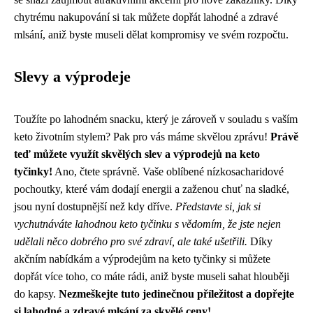
chytrému nakupování si tak můžete dopřát lahodné a zdravé
mlsání, aniž byste museli dělat kompromisy ve svém rozpočtu.
Slevy a výprodeje
Toužíte po lahodném snacku, který je zároveň v souladu s vaším
keto životním stylem? Pak pro vás máme skvělou zprávu!
Právě
teď můžete využít skvělých slev a výprodejů na keto
tyčinky!
Ano, čtete správně. Vaše oblíbené nízkosacharidové
pochoutky, které vám dodají energii a zaženou chuť na sladké,
jsou nyní dostupnější než kdy dříve.
Představte si, jak si
vychutnáváte lahodnou keto tyčinku s vědomím, že jste nejen
udělali něco dobrého pro své zdraví, ale také ušetřili.
Díky
akčním nabídkám a výprodejům na keto tyčinky si můžete
dopřát více toho, co máte rádi, aniž byste museli sahat hlouběji
do kapsy.
Nezmeškejte tuto jedinečnou příležitost a dopřejte
si lahodné a zdravé mlsání za skvělé ceny!