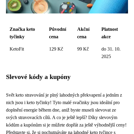
Značka keto
Původní
Akční
Platnost
tyčinky
cena
cena
akce
KetoFit
129 Kč
99 Kč
do 31. 10.
2025
Slevové kódy a kupóny
Svět keto stravování je plný lahodných překvapení a jedním z
nich jsou i keto tyčinky! Tyto malé svačinky jsou ideální pro
doplnění energie během dne, aniž byste museli slevovat ze
svých stravovacích cílů. A co je ještě lepší? Díky slevovým
kódům a kupónům si je můžete dopřát za ještě výhodnější ceny!
Představte si, že si pochutnáváte na lahodné keto tyčince s