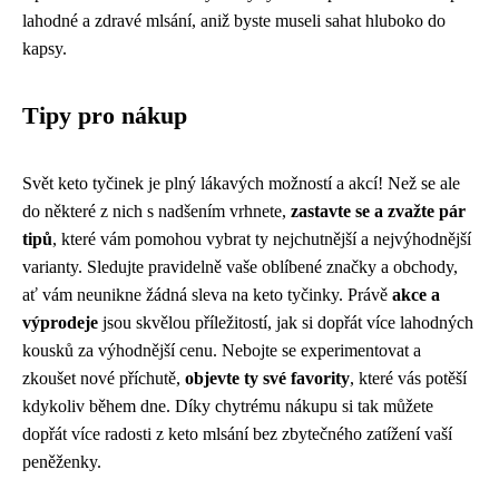
lahodné a zdravé mlsání, aniž byste museli sahat hluboko do
kapsy.
Tipy pro nákup
Svět keto tyčinek je plný lákavých možností a akcí! Než se ale
do některé z nich s nadšením vrhnete,
zastavte se a zvažte pár
tipů
, které vám pomohou vybrat ty nejchutnější a nejvýhodnější
varianty. Sledujte pravidelně vaše oblíbené značky a obchody,
ať vám neunikne žádná sleva na keto tyčinky. Právě
akce a
výprodeje
jsou skvělou příležitostí, jak si dopřát více lahodných
kousků za výhodnější cenu. Nebojte se experimentovat a
zkoušet nové příchutě,
objevte ty své favority
, které vás potěší
kdykoliv během dne. Díky chytrému nákupu si tak můžete
dopřát více radosti z keto mlsání bez zbytečného zatížení vaší
peněženky.