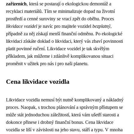
zařízeních
, která se postarají o ekologickou demontáž a
recyklaci materiálů. Tím se minimalizuje dopad na životní
prostředí a cenné suroviny se vrací zpět do oběhu. Proces
likvidace vozidel
je navíc pro majitele vozidel
bezplatný
,
případně za něj získají menší finanční odměnu. Po ekologické
likvidaci získáte doklad o likvidaci, který vás zbaví povinnosti
platit povinné ručení. Likvidace vozidel je tak skvělým
příkladem, jak můžeme i zdánlivě komplikovanou situaci
proměnit v užitek pro nás i pro naši planetu.
Cena likvidace vozidla
Likvidace vozidla nemusí být nutně komplikovaný a nákladný
proces. Naopak, s trochou plánování a správným přístupem se
může stát jednoduchou záležitostí, která vám ušetří starosti a
dokonce přinese i drobný finanční bonus. Cena likvidace
vozidla se liší v závislosti na jeho stavu, stáří a typu. V mnoha