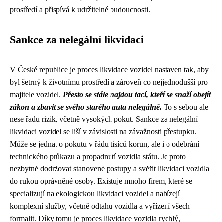
prostředí a přispívá k udržitelné budoucnosti.
Sankce za nelegální likvidaci
V České republice je proces likvidace vozidel nastaven tak, aby
byl šetrný k životnímu prostředí a zároveň co nejjednodušší pro
majitele vozidel.
Přesto se stále najdou tací, kteří se snaží obejít
zákon a zbavit se svého starého auta nelegálně.
To s sebou ale
nese řadu rizik, včetně vysokých pokut. Sankce za nelegální
likvidaci vozidel se liší v závislosti na závažnosti přestupku.
Může se jednat o pokutu v řádu tisíců korun, ale i o odebrání
technického průkazu a propadnutí vozidla státu. Je proto
nezbytné dodržovat stanovené postupy a svěřit likvidaci vozidla
do rukou oprávněné osoby. Existuje mnoho firem, které se
specializují na ekologickou likvidaci vozidel a nabízejí
komplexní služby, včetně odtahu vozidla a vyřízení všech
formalit. Díky tomu je proces likvidace vozidla rychlý,