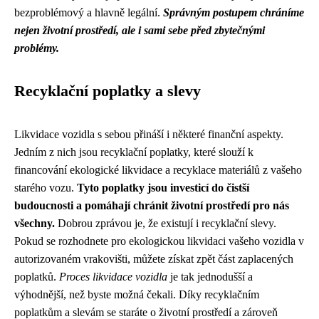
bezproblémový a hlavně legální.
Správným postupem chráníme
nejen životní prostředí, ale i sami sebe před zbytečnými
problémy.
Recyklační poplatky a slevy
Likvidace vozidla s sebou přináší i některé finanční aspekty.
Jedním z nich jsou recyklační poplatky, které slouží k
financování ekologické likvidace a recyklace materiálů z vašeho
starého vozu.
Tyto poplatky jsou investicí do čistší
budoucnosti a pomáhají chránit životní prostředí pro nás
všechny.
Dobrou zprávou je, že existují i recyklační slevy.
Pokud se rozhodnete pro ekologickou likvidaci vašeho vozidla v
autorizovaném vrakovišti, můžete získat zpět část zaplacených
poplatků.
Proces likvidace vozidla
je tak jednodušší a
výhodnější, než byste možná čekali. Díky recyklačním
poplatkům a slevám se staráte o životní prostředí a zároveň