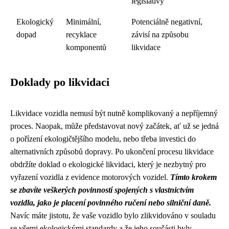
legislativy
Ekologický
Minimální,
Potenciálně negativní,
dopad
recyklace
závisí na způsobu
komponentů
likvidace
Doklady po likvidaci
Likvidace vozidla nemusí být nutně komplikovaný a nepříjemný
proces. Naopak, může představovat nový začátek, ať už se jedná
o pořízení ekologičtějšího modelu, nebo třeba investici do
alternativních způsobů dopravy. Po ukončení procesu likvidace
obdržíte doklad o ekologické likvidaci, který je nezbytný pro
vyřazení vozidla z evidence motorových vozidel.
Tímto krokem
se zbavíte veškerých povinností spojených s vlastnictvím
vozidla, jako je placení povinného ručení nebo silniční daně.
Navíc máte jistotu, že vaše vozidlo bylo zlikvidováno v souladu
se všemi ekologickými standardy a že jeho součásti byly