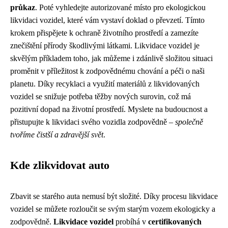
průkaz
. Poté vyhledejte autorizované místo pro ekologickou
likvidaci vozidel, které vám vystaví doklad o převzetí. Tímto
krokem přispějete k ochraně životního prostředí a zamezíte
znečištění přírody škodlivými látkami. Likvidace vozidel je
skvělým příkladem toho, jak můžeme i zdánlivě složitou situaci
proměnit v příležitost k zodpovědnému chování a péči o naši
planetu. Díky recyklaci a využití materiálů z likvidovaných
vozidel se snižuje potřeba těžby nových surovin, což má
pozitivní dopad na životní prostředí. Myslete na budoucnost a
přistupujte k likvidaci svého vozidla zodpovědně –
společně
tvoříme čistší a zdravější svět
.
Kde zlikvidovat auto
Zbavit se starého auta nemusí být složité. Díky procesu likvidace
vozidel se můžete rozloučit se svým starým vozem ekologicky a
zodpovědně.
Likvidace vozidel
probíhá v
certifikovaných