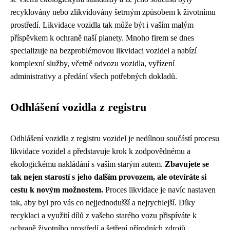
recyklovány nebo zlikvidovány šetrným způsobem k životnímu
prostředí. Likvidace vozidla tak může být i vaším malým
příspěvkem k ochraně naší planety. Mnoho firem se dnes
specializuje na bezproblémovou likvidaci vozidel a nabízí
komplexní služby, včetně odvozu vozidla, vyřízení
administrativy a předání všech potřebných dokladů.
Odhlášení vozidla z registru
Odhlášení vozidla z registru vozidel je nedílnou součástí procesu
likvidace vozidel a představuje krok k zodpovědnému a
ekologickému nakládání s vaším starým autem.
Zbavujete se
tak nejen starostí s jeho dalším provozem, ale otevíráte si
cestu k novým možnostem.
Proces likvidace je navíc nastaven
tak, aby byl pro vás co nejjednodušší a nejrychlejší. Díky
recyklaci a využití dílů z vašeho starého vozu přispíváte k
ochraně životního prostředí a šetření přírodních zdrojů.