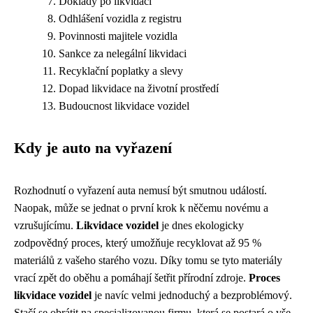
Doklady po likvidaci
Odhlášení vozidla z registru
Povinnosti majitele vozidla
Sankce za nelegální likvidaci
Recyklační poplatky a slevy
Dopad likvidace na životní prostředí
Budoucnost likvidace vozidel
Kdy je auto na vyřazení
Rozhodnutí o vyřazení auta nemusí být smutnou událostí.
Naopak, může se jednat o první krok k něčemu novému a
vzrušujícímu.
Likvidace vozidel
je dnes ekologicky
zodpovědný proces, který umožňuje recyklovat až 95 %
materiálů z vašeho starého vozu. Díky tomu se tyto materiály
vrací zpět do oběhu a pomáhají šetřit přírodní zdroje.
Proces
likvidace vozidel
je navíc velmi jednoduchý a bezproblémový.
Stačí se obrátit na specializovanou firmu, která se postará o vše