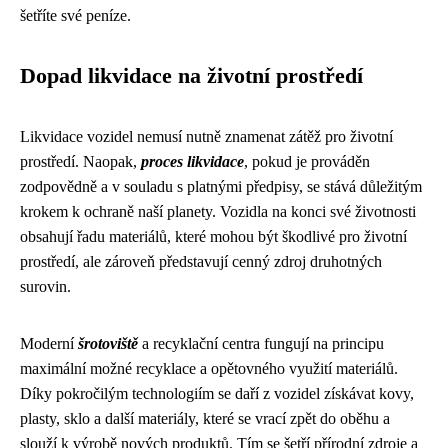
šetříte své peníze.
Dopad likvidace na životní prostředí
Likvidace vozidel nemusí nutně znamenat zátěž pro životní
prostředí. Naopak,
proces likvidace
, pokud je prováděn
zodpovědně a v souladu s platnými předpisy, se stává důležitým
krokem k ochraně naší planety. Vozidla na konci své životnosti
obsahují řadu materiálů, které mohou být škodlivé pro životní
prostředí, ale zároveň představují cenný zdroj druhotných
surovin.
Moderní
šrotoviště
a recyklační centra fungují na principu
maximální možné recyklace a opětovného využití materiálů.
Díky pokročilým technologiím se daří z vozidel získávat kovy,
plasty, sklo a další materiály, které se vrací zpět do oběhu a
slouží k výrobě nových produktů. Tím se šetří přírodní zdroje a