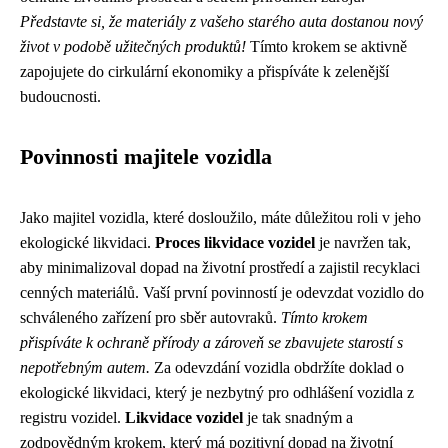
Představte si, že materiály z vašeho starého auta dostanou nový
život v podobě užitečných produktů!
Tímto krokem se aktivně
zapojujete do cirkulární ekonomiky a přispíváte k zelenější
budoucnosti.
Povinnosti majitele vozidla
Jako majitel vozidla, které dosloužilo, máte důležitou roli v jeho
ekologické likvidaci.
Proces likvidace vozidel
je navržen tak,
aby minimalizoval dopad na životní prostředí a zajistil recyklaci
cenných materiálů. Vaší první povinností je odevzdat vozidlo do
schváleného zařízení pro sběr autovraků.
Tímto krokem
přispíváte k ochraně přírody a zároveň se zbavujete starostí s
nepotřebným autem.
Za odevzdání vozidla obdržíte doklad o
ekologické likvidaci, který je nezbytný pro odhlášení vozidla z
registru vozidel.
Likvidace vozidel
je tak snadným a
zodpovědným krokem, který má pozitivní dopad na životní