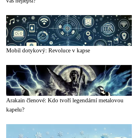
vás nejlepší?
Mobil dotykový: Revoluce v kapse
Arakain členové: Kdo tvoří legendární metalovou
kapelu?