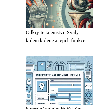
Odkryjte tajemství: Svaly
kolem kolene a jejich funkce
S mezinárodním řidičským