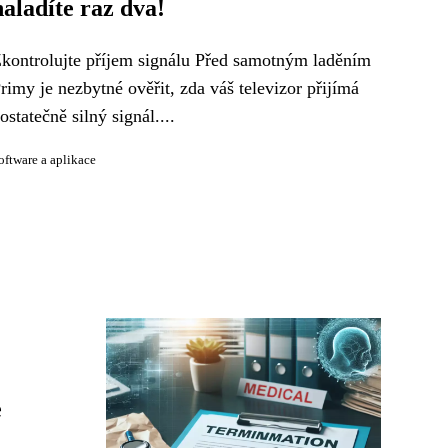
naladíte raz dva!
kontrolujte příjem signálu Před samotným laděním
rimy je nezbytné ověřit, zda váš televizor přijímá
ostatečně silný signál....
oftware a aplikace
e