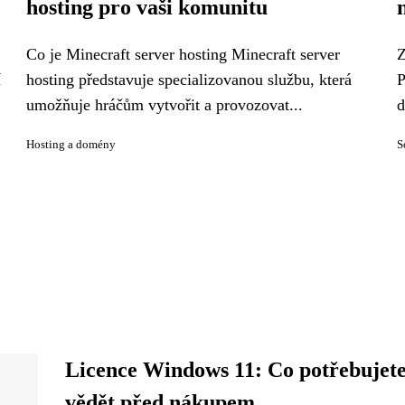
hosting pro vaši komunitu
Co je Minecraft server hosting Minecraft server
Z
í
hosting představuje specializovanou službu, která
P
umožňuje hráčům vytvořit a provozovat...
d
Hosting a domény
S
Licence Windows 11: Co potřebujet
vědět před nákupem